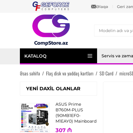
Əlaqə
Geri zə
KATALOQ
Servis və zəm
Əsas səhifə
/
Flaş disk və yaddaş kartları
/
SD Card
/
microS
YENI DAXIL OLANLAR
ASUS Prime
B760M-PLUS
(90MB1EF0-
M1EAY0) Mainboard
307
₼