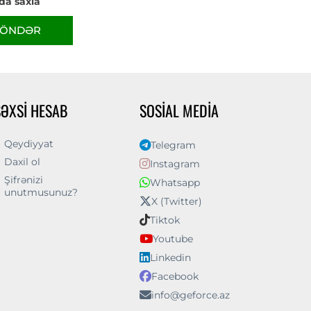
da saxla
ÖNDƏR
ŞƏXSI HESAB
SOSIAL MEDIA
Qeydiyyat
Telegram
Daxil ol
Instagram
Şifrənizi
Whatsapp
unutmusunuz?
X (Twitter)
Tiktok
Youtube
Linkedin
Facebook
info@geforce.az