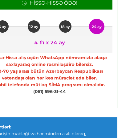
HISSƏ-HISSƏ ÖDƏ!
6 ay
12 ay
18 ay
24 ay
4 ₼ x 24 ay
sə-Hissə alış üçün WhatsApp nömrəmizlə əlaqə
saxlayaraq online rəsmiləşdirə bilərsiz.
0-70 yaş arası bütün Azərbaycan Respublikası
vətəndaşı olan hər kəs müraciət edə bilər.
bil telefonda mütləq SİMA proqramı olmalıdır.
(051) 596-31-44
tləri:
arişin məbləği və həcmindən asılı olaraq,