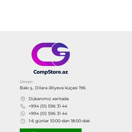
Ünvan:
Bakı ş., Dilarə Əliyeva küçəsi 196
Dükanımız xəritədə
+994 (51) 596 31 44
+994 (51) 596 31 44
1-6 günlər 10:00-dən 18:00-dək