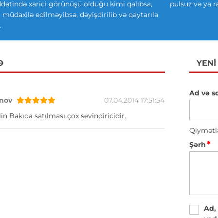
ətində xarici görünüşü olduğu kimi qalıbsa,
pulsuz və ya r
ki müdaxilə edilməyibsə, dəyişdirilib və qaytarıla
.
Ə
YENI
Ad və s
nov
07.04.2014 17:51:54
in Bakıda satılması çox sevindiricidir.
Qiymətl
*
Şərh
Ad,