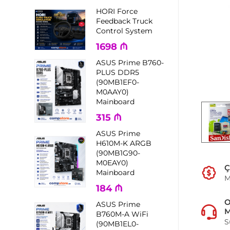
HORI Force
Feedback Truck
Control System
1698
₼
ASUS Prime B760-
PLUS DDR5
(90MB1EF0-
M0AAY0)
Mainboard
315
₼
ASUS Prime
H610M-K ARGB
(90MB1G90-
M0EAY0)
Ç
Mainboard
M
184
₼
ASUS Prime
M
B760M-A WiFi
S
(90MB1EL0-