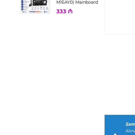
M1EAY0) Mainboard
333
₼
Zəm
Alın