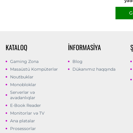
yad
G
KATALOQ
İNFORMASIYA
Gaming Zona
Blog
Masaüstü Kompüterlər
Dükanımız haqqında
Noutbuklar
Monobloklar
Serverlər və
avadanlıqlar
E-Book Reader
Monitorlar və TV
Ana platalar
Prosessorlar