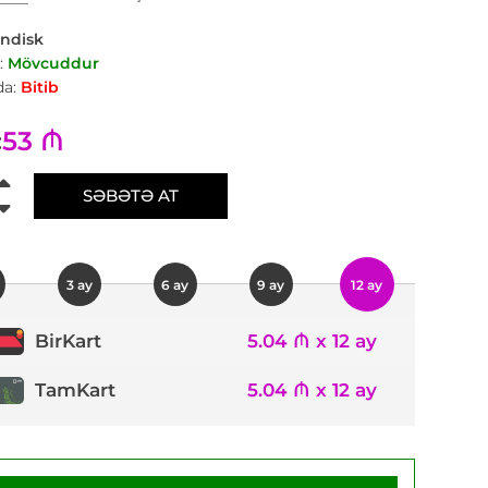
ndisk
:
Mövcuddur
a:
Bitib
53 ₼
:
SƏBƏTƏ AT
3 ay
6 ay
9 ay
12 ay
5.04 ₼ x 12 ay
BirKart
TamKart
5.04 ₼ x 12 ay