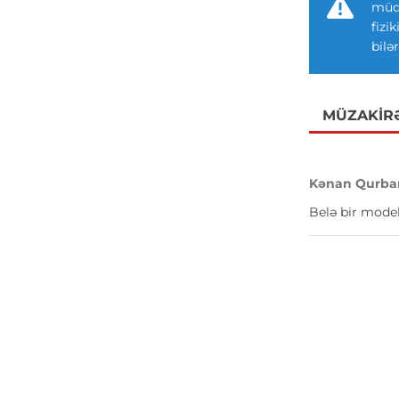
müdd
fizi
bilər
MÜZAKIR
Kənan Qurba
Belə bir model