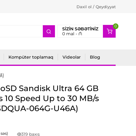
Daxil ol / Qeydiyyat
0
2
SIZIN SƏBƏTINIZ
0
mal -
₼
Kompüter toplamaq
Videolar
Blog
A)
oSD Sandisk Ultra 64 GB
s 10 Speed Up to 30 MB/s
SDQUA-064G-U46A)
1 səs)
319 baxış