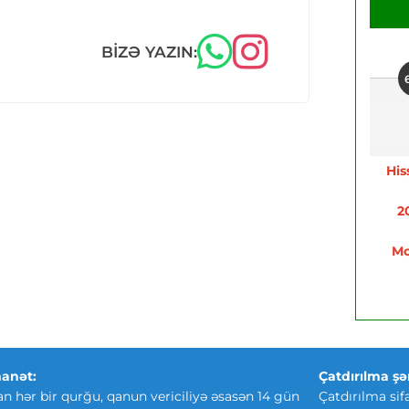
BIZƏ YAZIN:
His
2
Mo
anət:
Çatdırılma şər
an hər bir qurğu, qanun vericiliyə əsasən 14 gün
Çatdırılma sif