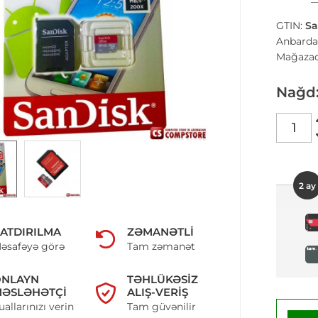
GTIN:
Sa
Anbarda
Mağazad
Nağd
2 ay
ATDIRILMA
ZƏMANƏTLI
əsafəyə görə
Tam zəmanət
ONLAYN
TƏHLÜKƏSIZ
ƏSLƏHƏTÇI
ALIŞ-VERIŞ
uallarınızı verin
Tam güvənilir