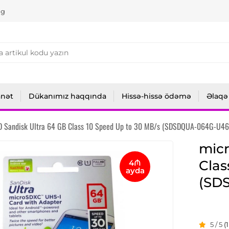
ng
anət
Dükanımız haqqında
Hissə-hissə ödəmə
Əlaqə
D Sandisk Ultra 64 GB Class 10 Speed Up to 30 MB/s (SDSDQUA-064G-U46
micr
Clas
4₼
ayda
(SD
5 / 5
(