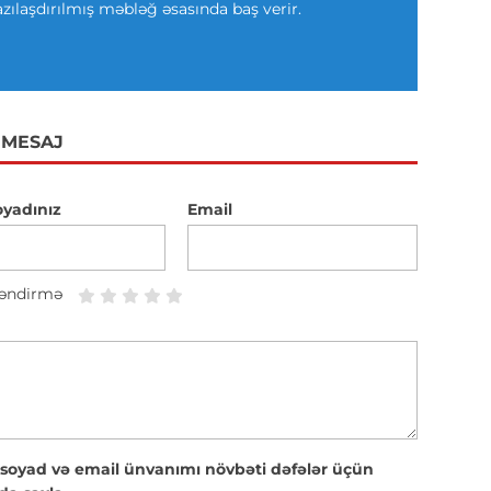
azılaşdırılmış məbləğ əsasında baş verir.
 MESAJ
oyadınız
Email
əndirmə
 soyad və email ünvanımı növbəti dəfələr üçün