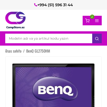
+994 (51) 596 31 44
2
Əsas səhifə
/
BenQ GL2750HM