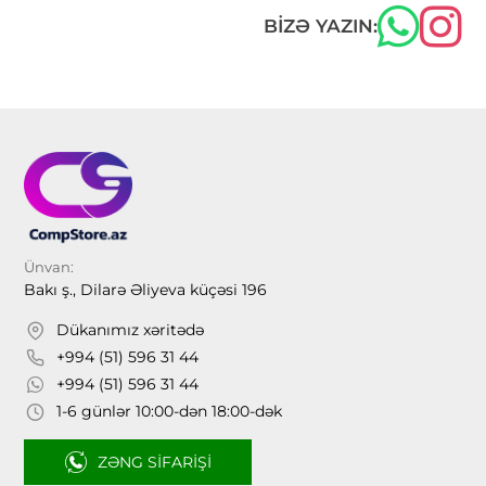
BIZƏ YAZIN:
Ünvan:
Bakı ş., Dilarə Əliyeva küçəsi 196
Dükanımız xəritədə
+994 (51) 596 31 44
+994 (51) 596 31 44
1-6 günlər 10:00-dən 18:00-dək
ZƏNG SIFARIŞI