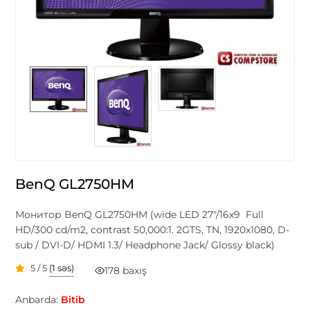
BenQ GL2750HM
Монитор BenQ GL2750HM (wide LED 27"/16x9 Full
HD/300 cd/m2, contrast 50,000:1. 2GTS, TN, 1920x1080, D-
sub / DVI-D/ HDMI 1.3/ Headphone Jack/ Glossy black)
5 / 5
(1 səs)
178 baxış
Anbarda:
Bitib