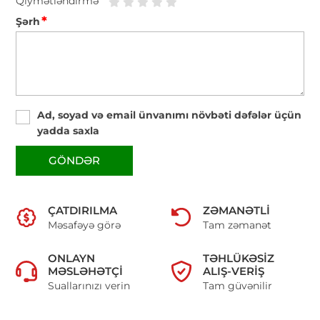
Qiymətləndirmə
*
Şərh
Ad, soyad və email ünvanımı növbəti dəfələr üçün
yadda saxla
GÖNDƏR
ÇATDIRILMA
ZƏMANƏTLI
Məsafəyə görə
Tam zəmanət
ONLAYN
TƏHLÜKƏSIZ
MƏSLƏHƏTÇI
ALIŞ-VERIŞ
Suallarınızı verin
Tam güvənilir