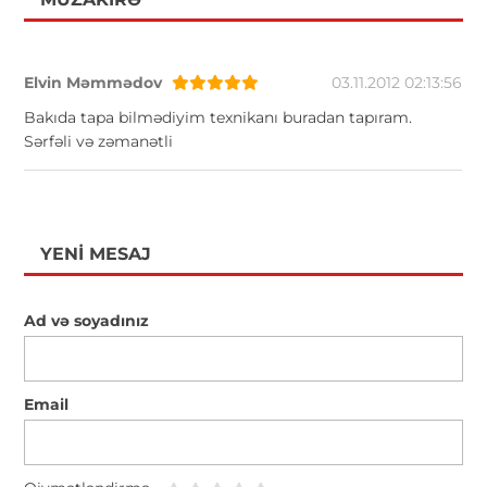
Elvin Məmmədov
03.11.2012 02:13:56
Bakıda tapa bilmədiyim texnikanı buradan tapıram.
Sərfəli və zəmanətli
YENI MESAJ
Ad və soyadınız
Email