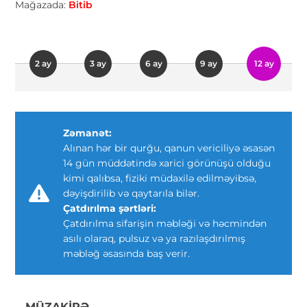
Mağazada:
Bitib
2 ay
3 ay
6 ay
9 ay
12 ay
Zəmanət:
Alınan hər bir qurğu, qanun vericiliyə əsasən
14 gün müddətində xarici görünüşü olduğu
kimi qalıbsa, fiziki müdaxilə edilməyibsə,
dəyişdirilib və qaytarıla bilər.
Çatdırılma şərtləri:
Çatdırılma sifarişin məbləği və həcmindən
asılı olaraq, pulsuz və ya razılaşdırılmış
məbləğ əsasında baş verir.
MÜZAKIRƏ