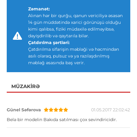
Zəmanət:
Alınan hər bir qurğu, qanun vericiliyə əsasən
14 gün müddətində xarici görünüşü olduğu
kimi qalıbsa, fiziki müdaxilə edilməyibsə,
dəyişdirilib və qaytarıla bilər.
Çatdırılma şərtləri:
Çatdırılma sifarişin məbləği və həcmindən
asılı olaraq, pulsuz və ya razılaşdırılmış
məbləğ əsasında baş verir.
MÜZAKIRƏ
Günel Səfərova
01.05.2017 22:02:42
Belə bir modelin Bakıda satılması çox sevindiricidir.