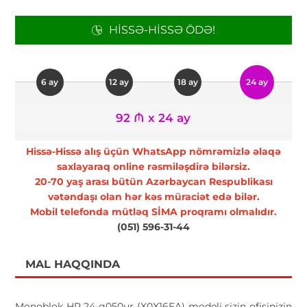
HISSƏ-HISSƏ ÖDƏ!
6 ay
12 ay
18 ay
24 ay
92 ₼ x 24 ay
Hissə-Hissə alış üçün WhatsApp nömrəmizlə əlaqə
saxlayaraq online rəsmiləşdirə bilərsiz.
20-70 yaş arası bütün Azərbaycan Respublikası
vətəndaşı olan hər kəs müraciət edə bilər.
Mobil telefonda mütləq SİMA proqramı olmalıdır.
(051) 596-31-44
MAL HAQQINDA
Monoblok HP 24-g050ur (X0X16EA) modeli sizin ofisinizin