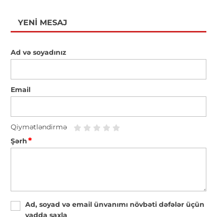
YENI MESAJ
Ad və soyadınız
Email
Qiymətləndirmə
*
Şərh
Ad, soyad və email ünvanımı növbəti dəfələr üçün
yadda saxla