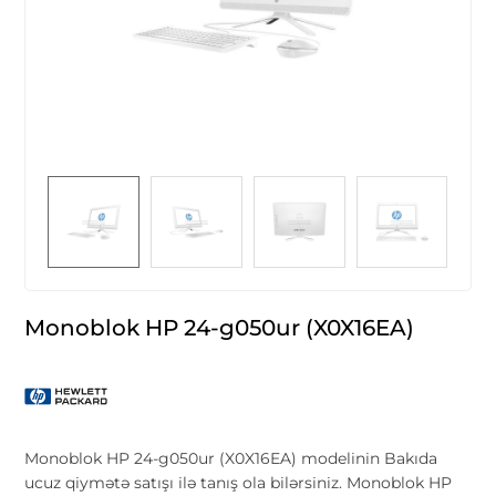
Monoblok HP 24-g050ur (X0X16EA)
Monoblok HP 24-g050ur (X0X16EA) modelinin Bakıda
ucuz qiymətə satışı ilə tanış ola bilərsiniz. Monoblok HP