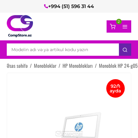
+994 (51) 596 31 44
2
Əsas səhifə
/
Monobloklar
/
HP Monoblokları
/
Monoblok HP 24-g05
92₼
ayda