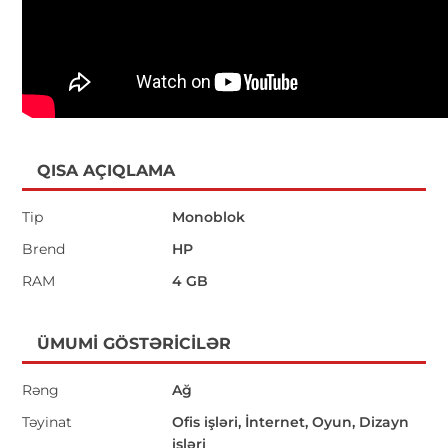
QISA AÇIQLAMA
Tip
Monoblok
Brend
HP
RAM
4 GB
ÜMUMI GÖSTƏRICILƏR
Rəng
Ağ
Təyinat
Ofis işləri, İnternet, Oyun, Dizayn
işləri