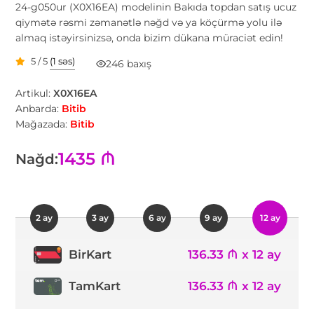
24-g050ur (X0X16EA) modelinin Bakıda topdan satış ucuz
qiymətə rəsmi zəmanətlə nəğd və ya köçürmə yolu ilə
almaq istəyirsinizsə, onda bizim dükana müraciət edin!
5 / 5
(1 səs)
246 baxış
Artikul:
X0X16EA
Anbarda:
Bitib
Mağazada:
Bitib
1435 ₼
Nağd:
2 ay
3 ay
6 ay
9 ay
12 ay
136.33 ₼ x 12 ay
BirKart
TamKart
136.33 ₼ x 12 ay