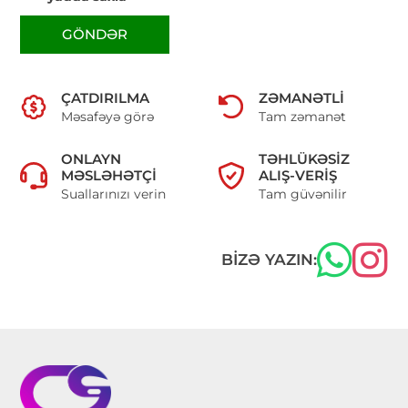
GÖNDƏR
ÇATDIRILMA
ZƏMANƏTLI
Məsafəyə görə
Tam zəmanət
ONLAYN
TƏHLÜKƏSIZ
MƏSLƏHƏTÇI
ALIŞ-VERIŞ
Suallarınızı verin
Tam güvənilir
BIZƏ YAZIN: