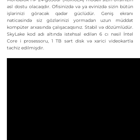
əsl dostu olacaqdır. Ofisinizdə və ya evinizdə sizin bütün
işlərinizi görəcək qədər güclüdür. Geniş ekranı
nəticəsində siz gözlərinizi yormadan uzun müddət
kompüter arxasında çalışacaqsınız. Stabil və dözümlüdür.
SkyLake kod adı altında istehsal edilən 6 cı nəsil İntel
Core i prosessoru, 1 TB sərt disk və xarici videokartla
təchiz edilmişdir.