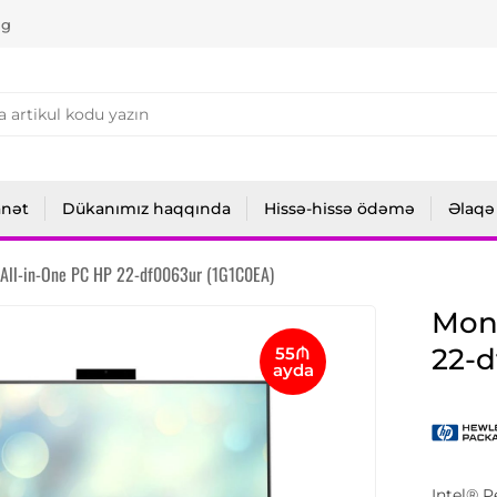
ng
anət
Dükanımız haqqında
Hissə-hissə ödəmə
Əlaqə
All-in-One PC HP 22-df0063ur (1G1C0EA)
Mon
22-d
55₼
ayda
Intel® 