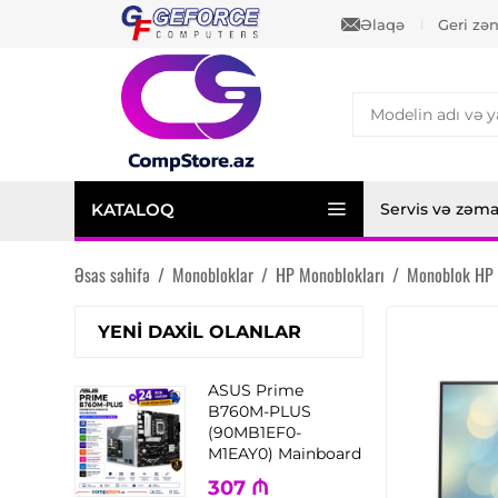
Əlaqə
Geri zə
KATALOQ
Servis və zəm
Əsas səhifə
/
Monobloklar
/
HP Monoblokları
/
Monoblok HP 
YENI DAXIL OLANLAR
ASUS Prime
B760M-PLUS
(90MB1EF0-
M1EAY0) Mainboard
307
₼