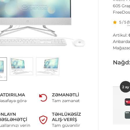
605 Grap
FreeDos
5 / 5
(
Artikul:
Anbarda
Mağazad
Nağd
2 ay
ATDIRILMA
ZƏMANƏTLI
əsafəyə görə
Tam zəmanət
ONLAYN
TƏHLÜKƏSIZ
ƏSLƏHƏTÇI
ALIŞ-VERIŞ
uallarınızı verin
Tam güvənilir