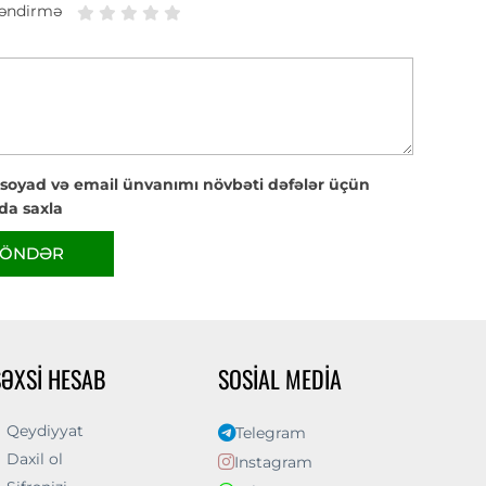
əndirmə
 soyad və email ünvanımı növbəti dəfələr üçün
da saxla
ÖNDƏR
ŞƏXSI HESAB
SOSIAL MEDIA
Qeydiyyat
Telegram
Daxil ol
Instagram