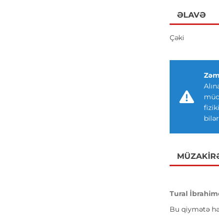
ƏLAVƏ
Çəki
Zəm
Alın
müdd
fizi
bilər
MÜZAKIR
Tural İbrahim
Bu qiymətə hə