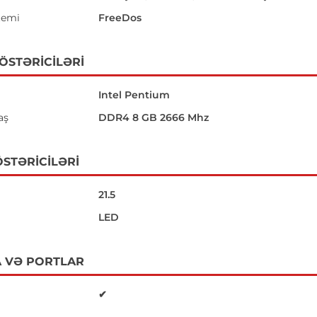
temi
FreeDos
GÖSTƏRICILƏRI
Intel Pentium
aş
DDR4 8 GB 2666 Mhz
STƏRICILƏRI
21.5
LED
 VƏ PORTLAR
✔