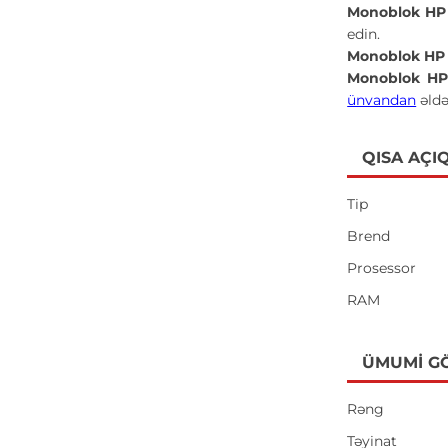
Monoblok HP 
edin.
Monoblok HP 
Monoblok HP 
ünvandan
əldə
QISA AÇI
Tip
Brend
Prosessor
RAM
ÜMUMI G
Rəng
Təyinat