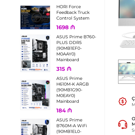
HORI Force
Feedback Truck
Control System
1698
₼
ASUS Prime B760-
PLUS DDR5
(90MB1EF0-
M0AAY0)
Mainboard
315
₼
ASUS Prime
H610M-K ARGB
(90MB1G90-
M0EAY0)
Ç
Mainboard
M
184
₼
ASUS Prime
M
B760M-A WiFi
S
(90MB1EL0-