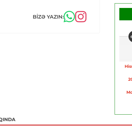
BIZƏ YAZIN:
His
2
Mo
QINDA