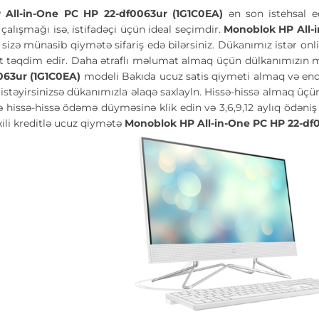
 All-in-One PC HP 22-df0063ur (1G1C0EA)
ən son istehsal e
çalışmağı isə, istifadəçi üçün ideal seçimdir.
Monoblok HP All-
izə münasib qiymətə sifariş edə bilərsiniz. Dükanımız istər online
 təqdim edir. Daha ətraflı məlumat almaq üçün dülkanımızın men
063ur (1G1C0EA)
modeli Bakıda ucuz satis qiymeti almaq və en
istəyirsinizsə dükanımızla əlaqə saxlayln. Hissə-hissə almaq üçün
 hissə-hissə ödəmə düyməsinə klik edin və 3,6,9,12 aylıq ödəni
li kreditlə ucuz qiymətə
Monoblok HP All-in-One PC HP 22-df