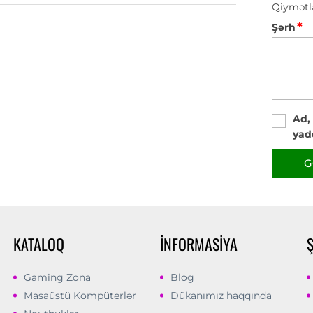
Qiymətl
*
Şərh
Ad,
yad
G
KATALOQ
İNFORMASIYA
Gaming Zona
Blog
Masaüstü Kompüterlər
Dükanımız haqqında