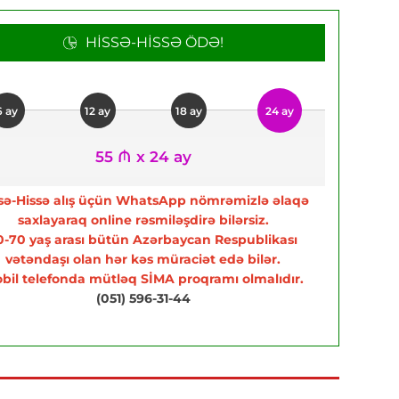
HISSƏ-HISSƏ ÖDƏ!
6 ay
12 ay
18 ay
24 ay
55 ₼ x 24 ay
sə-Hissə alış üçün WhatsApp nömrəmizlə əlaqə
saxlayaraq online rəsmiləşdirə bilərsiz.
0-70 yaş arası bütün Azərbaycan Respublikası
vətəndaşı olan hər kəs müraciət edə bilər.
bil telefonda mütləq SİMA proqramı olmalıdır.
(051) 596-31-44