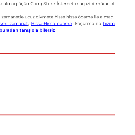
ə almaq üçün CompStore İnternet-maqazini müraciət
 zəmanətlə ucuz qiymətə hissə hissə ödəmə ilə almaq.
smi zəmanət
,
Hissə-Hissə ödəmə
, köçürmə ilə
bizim
 buradan tanış ola bilərsiz