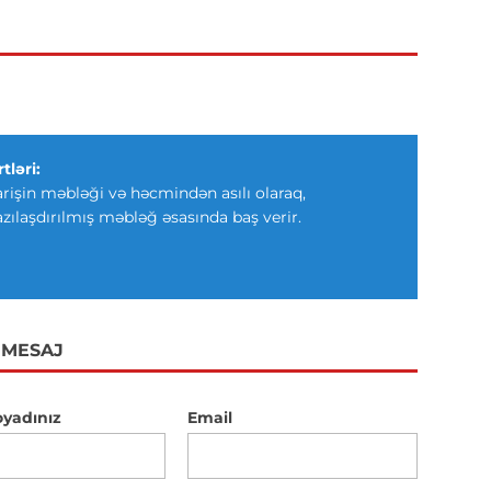
tləri:
arişin məbləği və həcmindən asılı olaraq,
azılaşdırılmış məbləğ əsasında baş verir.
 MESAJ
oyadınız
Email