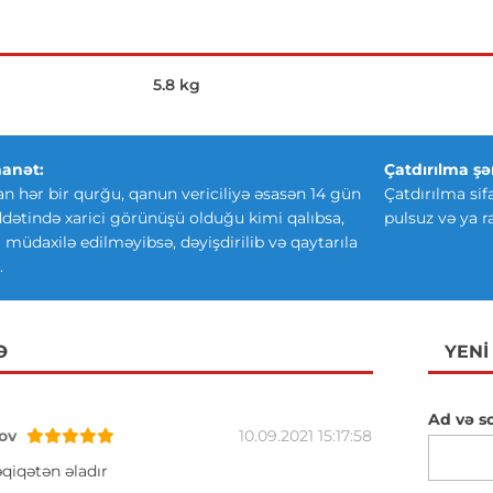
5.8 kg
anət:
Çatdırılma şər
an hər bir qurğu, qanun vericiliyə əsasən 14 gün
Çatdırılma sif
ətində xarici görünüşü olduğu kimi qalıbsa,
pulsuz və ya r
ki müdaxilə edilməyibsə, dəyişdirilib və qaytarıla
.
Ə
YENI
Ad və s
ov
10.09.2021 15:17:58
qiqətən əladır