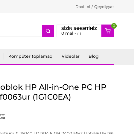
Daxil ol / Qeydiyyat
0
2
SIZIN SƏBƏTINIZ
0
mal -
₼
Kompüter toplamaq
Videolar
Blog
oblok HP All-in-One PC HP
f0063ur (1G1C0EA)
Pentium™ J5040 | DDR4 8 GB 2400 MHz | Intel® UHD®