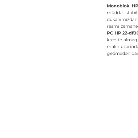
Monoblok HP
müddət stabil 
dükanımızdan s
rəsmi zəmanət
PC HP 22-df0
kredite almaq 
malın üzərində
gedmədən daxi