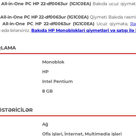
All-in-One PC HP 22-df0063ur (1G1C0EA)
Bakıda ucuz qiymət
All-in-One PC HP 22-df0063ur (1G1C0EA)
Qiymeti Bakıda rəsmi
All-in-One PC HP 22-df0063ur (1G1C0EA)
Ucuz qiymətə,
Rə
 edə bilərsiniz.
Bakıda HP Monobloklari
qiymetləri və satışı ilə
QLAMA
Monoblok
HP
Intel Pentium
8 GB
ÖSTƏRICILƏR
Ağ
Ofis işləri, İnternet, Multimedia işləri