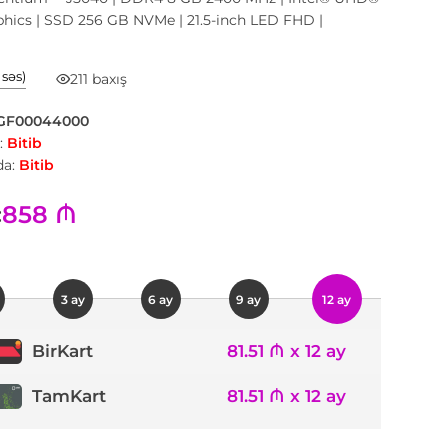
hics | SSD 256 GB NVMe | 21.5-inch LED FHD |
1 səs)
211 baxış
GF00044000
:
Bitib
a:
Bitib
858 ₼
:
3 ay
6 ay
9 ay
12 ay
81.51 ₼ x 12 ay
BirKart
TamKart
81.51 ₼ x 12 ay