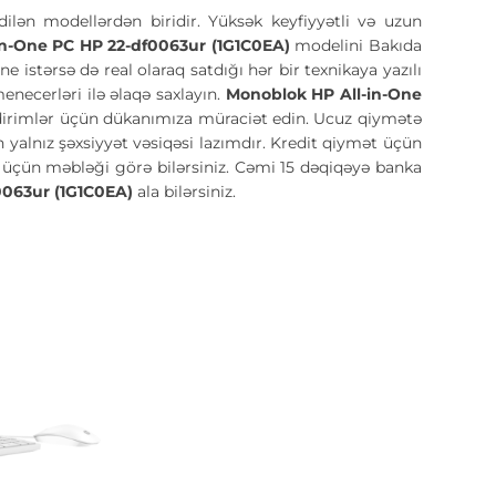
dilən modellərdən biridir. Yüksək keyfiyyətli və uzun
in-One PC HP 22-df0063ur (1G1C0EA)
modelini Bakıda
 istərsə də real olaraq satdığı hər bir texnikaya yazılı
ecerləri ilə əlaqə saxlayın.
Monoblok HP All-in-One
dirimlər üçün dükanımıza müraciət edin. Ucuz qiymətə
 yalnız şəxsiyyət vəsiqəsi lazımdır. Kredit qiymət üçün
ş üçün məbləği görə bilərsiniz. Cəmi 15 dəqiqəyə banka
0063ur (1G1C0EA)
ala bilərsiniz.