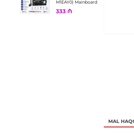
M1EAY0) Mainboard
333
₼
MAL HAQ