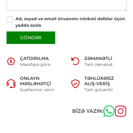
Ad, soyad və email ünvanımı növbəti dəfələr üçün
yadda saxla
GÖNDƏR
ÇATDIRILMA
ZƏMANƏTLI
Məsafəyə görə
Tam zəmanət
ONLAYN
TƏHLÜKƏSIZ
MƏSLƏHƏTÇI
ALIŞ-VERIŞ
Suallarınızı verin
Tam güvənilir
BIZƏ YAZIN: