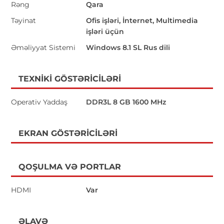
Rəng
Qara
Təyinat
Ofis işləri, İnternet, Multimedia
işləri üçün
Əməliyyat Sistemi
Windows 8.1 SL Rus dili
TEXNIKI GÖSTƏRICILƏRI
Operativ Yaddaş
DDR3L 8 GB 1600 MHz
EKRAN GÖSTƏRICILƏRI
QOŞULMA VƏ PORTLAR
HDMI
Var
ƏLAVƏ