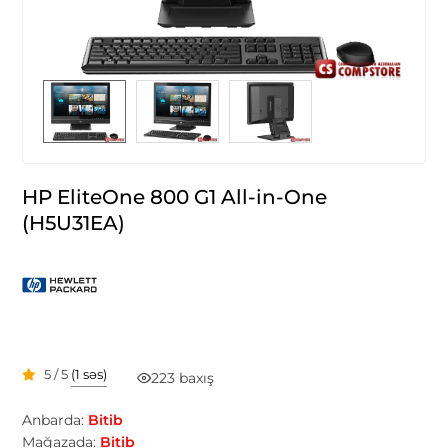
HP EliteOne 800 G1 All-in-One
(H5U31EA)
5 / 5
(1 səs)
223 baxış
Anbarda:
Bitib
Mağazada:
Bitib