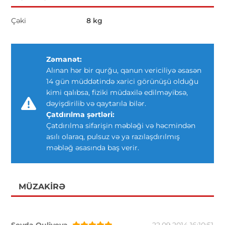
Çəki
8 kg
Zəmanət:
Alınan hər bir qurğu, qanun vericiliyə əsasən
14 gün müddətində xarici görünüşü olduğu
kimi qalıbsa, fiziki müdaxilə edilməyibsə,
dəyişdirilib və qaytarıla bilər.
Çatdırılma şərtləri:
Çatdırılma sifarişin məbləği və həcmindən
asılı olaraq, pulsuz və ya razılaşdırılmış
məbləğ əsasında baş verir.
MÜZAKIRƏ
Sevda Quliyeva
22.09.2014 16:10:51