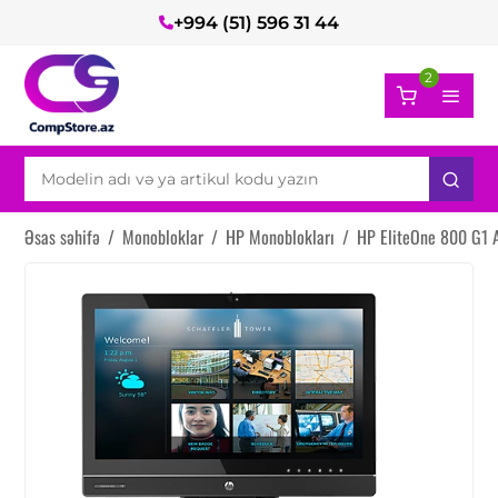
+994 (51) 596 31 44
2
Əsas səhifə
/
Monobloklar
/
HP Monoblokları
/
HP EliteOne 800 G1 