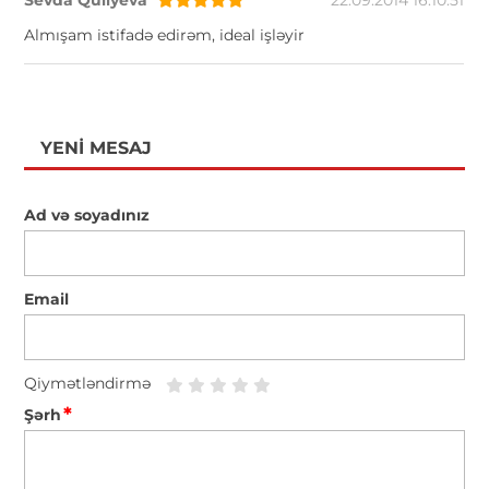
Almışam istifadə edirəm, ideal işləyir
YENI MESAJ
Ad və soyadınız
Email
Qiymətləndirmə
*
Şərh