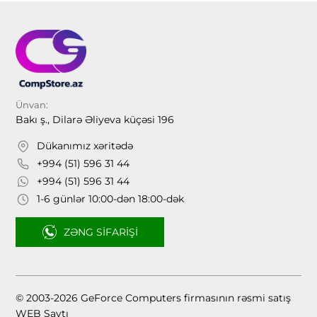
Ünvan:
Bakı ş., Dilarə Əliyeva küçəsi 196
Dükanımız xəritədə
+994 (51) 596 31 44
+994 (51) 596 31 44
1-6 günlər 10:00-dən 18:00-dək
ZƏNG SIFARIŞI
© 2003-2026 GeForce Computers firmasının rəsmi satış
WEB Saytı