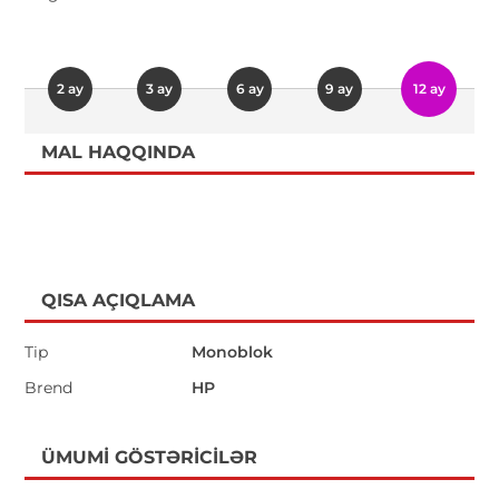
2 ay
3 ay
6 ay
9 ay
12 ay
MAL HAQQINDA
QISA AÇIQLAMA
Tip
Monoblok
Brend
HP
ÜMUMI GÖSTƏRICILƏR