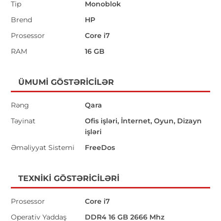
Tip
Monoblok
Brend
HP
Prosessor
Core i7
RAM
16 GB
ÜMUMI GÖSTƏRICILƏR
Rəng
Qara
Təyinat
Ofis işləri, İnternet, Oyun, Dizayn
işləri
Əməliyyat Sistemi
FreeDos
TEXNIKI GÖSTƏRICILƏRI
Prosessor
Core i7
Operativ Yaddaş
DDR4 16 GB 2666 Mhz