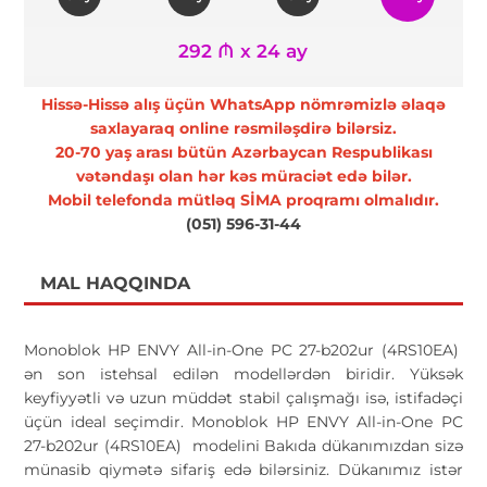
292 ₼ x 24 ay
Hissə-Hissə alış üçün WhatsApp nömrəmizlə əlaqə
saxlayaraq online rəsmiləşdirə bilərsiz.
20-70 yaş arası bütün Azərbaycan Respublikası
vətəndaşı olan hər kəs müraciət edə bilər.
Mobil telefonda mütləq SİMA proqramı olmalıdır.
(051) 596-31-44
MAL HAQQINDA
Monoblok HP ENVY All-in-One PC 27-b202ur (4RS10EA)
ən son istehsal edilən modellərdən biridir. Yüksək
keyfiyyətli və uzun müddət stabil çalışmağı isə, istifadəçi
üçün ideal seçimdir. Monoblok HP ENVY All-in-One PC
27-b202ur (4RS10EA) modelini Bakıda dükanımızdan sizə
münasib qiymətə sifariş edə bilərsiniz. Dükanımız istər