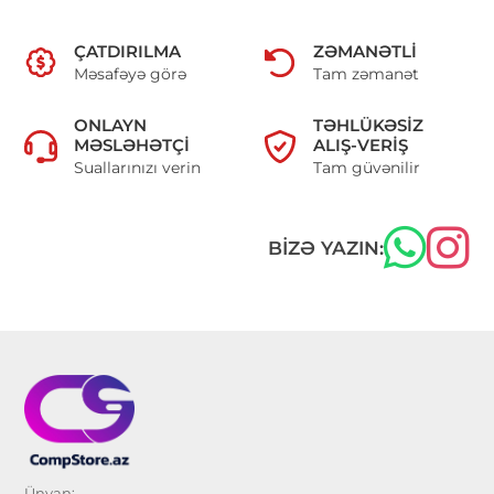
ÇATDIRILMA
ZƏMANƏTLI
Məsafəyə görə
Tam zəmanət
ONLAYN
TƏHLÜKƏSIZ
MƏSLƏHƏTÇI
ALIŞ-VERIŞ
Suallarınızı verin
Tam güvənilir
BIZƏ YAZIN:
Ünvan: