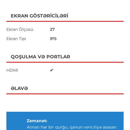
EKRAN GÖSTƏRICILƏRI
Ekran Ölçüsü
27
Ekran Tipi
IPS
QOŞULMA VƏ PORTLAR
HDMI
✔
ƏLAVƏ
Zəmanət:
Alınan hər bir qurğu, qanun vericiliyə əsasən