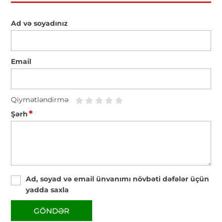
Ad və soyadınız
Email
Qiymətləndirmə
*
Şərh
Ad, soyad və email ünvanımı növbəti dəfələr üçün
yadda saxla
GÖNDƏR