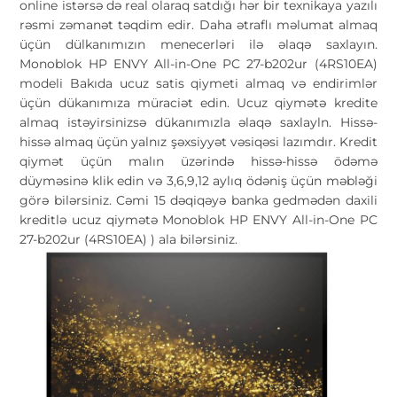
online istərsə də real olaraq satdığı hər bir texnikaya yazılı
rəsmi zəmanət təqdim edir. Daha ətraflı məlumat almaq
üçün dülkanımızın menecerləri ilə əlaqə saxlayın.
Monoblok HP ENVY All-in-One PC 27-b202ur (4RS10EA)
modeli Bakıda ucuz satis qiymeti almaq və endirimlər
üçün dükanımıza müraciət edin. Ucuz qiymətə kredite
almaq istəyirsinizsə dükanımızla əlaqə saxlayln. Hissə-
hissə almaq üçün yalnız şəxsiyyət vəsiqəsi lazımdır. Kredit
qiymət üçün malın üzərində hissə-hissə ödəmə
düyməsinə klik edin və 3,6,9,12 aylıq ödəniş üçün məbləği
görə bilərsiniz. Cəmi 15 dəqiqəyə banka gedmədən daxili
kreditlə ucuz qiymətə Monoblok HP ENVY All-in-One PC
27-b202ur (4RS10EA) ) ala bilərsiniz.