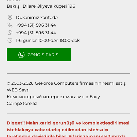
Bakı ş., Dilarə Əliyeva küçəsi 196
Dükanımız xəritədə
+994 (51) 596 31 44
+994 (51) 596 31 44
1-6 günlər 10:00-dən 18:00-dək
ZƏNG SIFARIŞI
© 2003-2026 GeForce Computers firmasının rəsmi satış
WEB Saytı
Компьютерный интернет-магазин в Баку
CompStore.az
Diqqət!! Malın xarici gorunüşü və komplektləşdirilməsi
istehlakçıya xəbərdarlıq edilmədən istehsalçı
tərəfindən dəyişdirilə bilər. Sifariş zamanı saytımızda