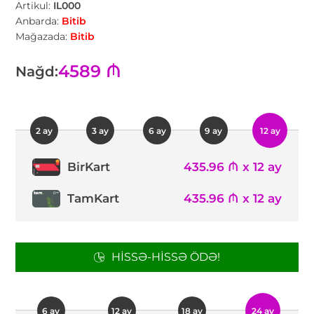
Artikul:
IL000
Anbarda:
Bitib
Mağazada:
Bitib
4589 ₼
Nağd:
2 ay
3 ay
6 ay
9 ay
12 ay
435.96 ₼ x 12 ay
BirKart
TamKart
435.96 ₼ x 12 ay
HISSƏ-HISSƏ ÖDƏ!
6 ay
12 ay
18 ay
24 ay