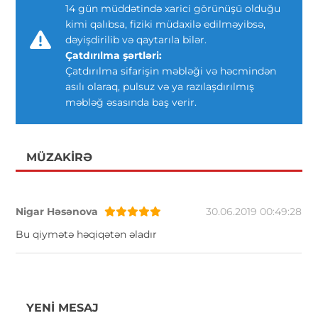
14 gün müddətində xarici görünüşü olduğu
kimi qalıbsa, fiziki müdaxilə edilməyibsə,
dəyişdirilib və qaytarıla bilər.
Çatdırılma şərtləri:
Çatdırılma sifarişin məbləği və həcmindən
asılı olaraq, pulsuz və ya razılaşdırılmış
məbləğ əsasında baş verir.
MÜZAKIRƏ
Nigar Həsənova
30.06.2019 00:49:28
Bu qiymətə həqiqətən əladır
YENI MESAJ