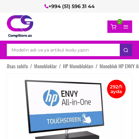
+994 (51) 596 31 44
2
Əsas səhifə
/
Monobloklar
/
HP Monoblokları
/
Monoblok HP ENVY Al
292₼
ayda