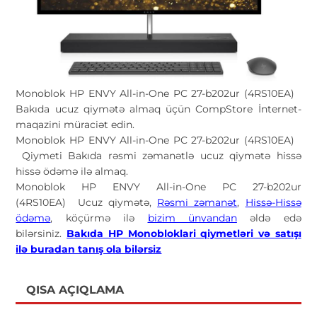
Monoblok HP ENVY All-in-One PC 27-b202ur (4RS10EA)
Bakıda ucuz qiymətə almaq üçün CompStore İnternet-
maqazini müraciət edin.
Monoblok HP ENVY All-in-One PC 27-b202ur (4RS10EA)
Qiymeti Bakıda rəsmi zəmanətlə ucuz qiymətə hissə
hissə ödəmə ilə almaq.
Monoblok HP ENVY All-in-One PC 27-b202ur
(4RS10EA) Ucuz qiymətə,
Rəsmi zəmanət
,
Hissə-Hissə
ödəmə
, köçürmə ilə
bizim ünvandan
əldə edə
bilərsiniz.
Bakıda HP Monobloklari
qiymetləri və satışı
ilə buradan tanış ola bilərsiz
QISA AÇIQLAMA