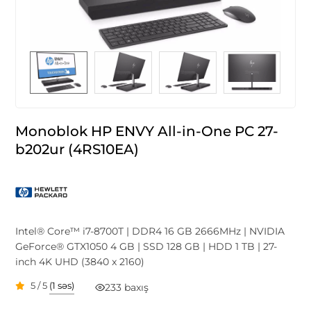
Monoblok HP ENVY All-in-One PC 27-
b202ur (4RS10EA)
Intel® Core™ i7-8700T | DDR4 16 GB 2666MHz | NVIDIA
GeForce® GTX1050 4 GB | SSD 128 GB | HDD 1 TB | 27-
inch 4K UHD (3840 x 2160)
5 / 5
(1 səs)
233 baxış