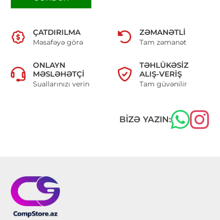
ÇATDIRILMA
ZƏMANƏTLI
Məsafəyə görə
Tam zəmanət
ONLAYN
TƏHLÜKƏSIZ
MƏSLƏHƏTÇI
ALIŞ-VERIŞ
Suallarınızı verin
Tam güvənilir
BIZƏ YAZIN: