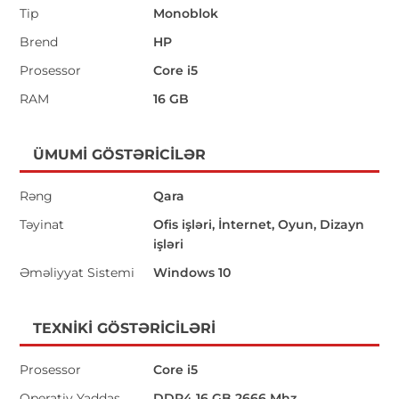
Tip
Monoblok
Brend
HP
Prosessor
Core i5
RAM
16 GB
ÜMUMI GÖSTƏRICILƏR
Rəng
Qara
Təyinat
Ofis işləri, İnternet, Oyun, Dizayn
işləri
Əməliyyat Sistemi
Windows 10
TEXNIKI GÖSTƏRICILƏRI
Prosessor
Core i5
Operativ Yaddaş
DDR4 16 GB 2666 Mhz