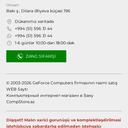
Ünvan:
Bakı ş., Dilarə Əliyeva küçəsi 196
Dükanımız xəritədə
+994 (51) 596 31 44
+994 (51) 596 31 44
1-6 günlər 10:00-dən 18:00-dək
ZƏNG SIFARIŞI
© 2003-2026 GeForce Computers firmasının rəsmi satış
WEB Saytı
Компьютерный интернет-магазин в Баку
CompStore.az
Diqqət!! Malın xarici gorunüşü və komplektləşdirilməsi
istehlakçıya xəbərdarlıq edilmədən istehsalçı