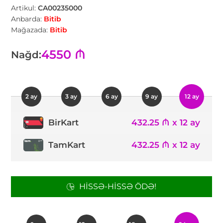
Artikul:
CA00235000
Anbarda:
Bitib
Mağazada:
Bitib
4550 ₼
Nağd:
2 ay
3 ay
6 ay
9 ay
12 ay
432.25 ₼ x 12 ay
BirKart
TamKart
432.25 ₼ x 12 ay
HISSƏ-HISSƏ ÖDƏ!