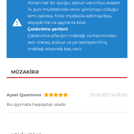
Alınan hər bir qurğu, qanun vericiliyə əsasən
14 gün müddətində xarici görünüşü olduğu
kimi qalıbsa, fiziki müdaxilə edilməyibsə,
dəyişdirilib və qaytarıla bilər.
Çatdırılma şərtləri:
Çatdırılma sifarişin məbləği və həcmindən
asılı olaraq, pulsuz və ya razılaşdırılmış
məbləğ əsasında baş verir.
MÜZAKIRƏ
Aysel Qasımova
31.03.2021 14:26:50
Bu qiymətə həqiqətən əladır