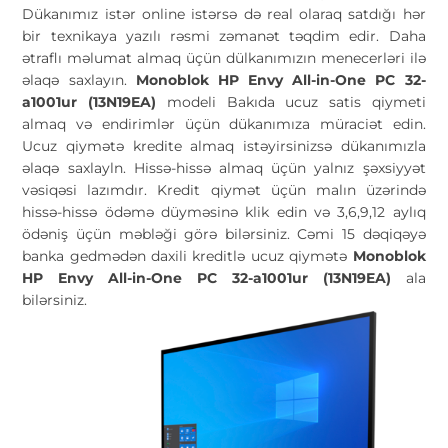
Dükanımız istər online istərsə də real olaraq satdığı hər
bir texnikaya yazılı rəsmi zəmanət təqdim edir. Daha
ətraflı məlumat almaq üçün dülkanımızın menecerləri ilə
əlaqə saxlayın.
Monoblok HP Envy All-in-One PC 32-
a1001ur (13N19EA)
modeli Bakıda ucuz satis qiymeti
almaq və endirimlər üçün dükanımıza müraciət edin.
Ucuz qiymətə kredite almaq istəyirsinizsə dükanımızla
əlaqə saxlayln. Hissə-hissə almaq üçün yalnız şəxsiyyət
vəsiqəsi lazımdır. Kredit qiymət üçün malın üzərində
hissə-hissə ödəmə düyməsinə klik edin və 3,6,9,12 aylıq
ödəniş üçün məbləği görə bilərsiniz. Cəmi 15 dəqiqəyə
banka gedmədən daxili kreditlə ucuz qiymətə
Monoblok
HP Envy All-in-One PC 32-a1001ur (13N19EA)
ala
bilərsiniz.