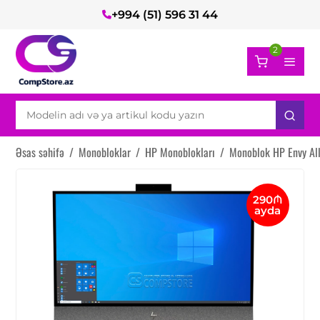
+994 (51) 596 31 44
2
Əsas səhifə
/
Monobloklar
/
HP Monoblokları
/
Monoblok HP Envy Al
290₼
ayda