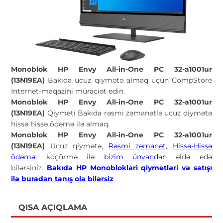
Monoblok HP Envy All-in-One PC 32-a1001ur
(13N19EA)
Bakıda ucuz qiymətə almaq üçün CompStore
İnternet-maqazini müraciət edin.
Monoblok HP Envy All-in-One PC 32-a1001ur
(13N19EA)
Qiymeti Bakıda rəsmi zəmanətlə ucuz qiymətə
hissə hissə ödəmə ilə almaq.
Monoblok HP Envy All-in-One PC 32-a1001ur
(13N19EA)
Ucuz qiymətə,
Rəsmi zəmanət
,
Hissə-Hissə
ödəmə
, köçürmə ilə
bizim ünvandan
əldə edə
bilərsiniz.
Bakıda HP Monobloklari
qiymetləri və satışı
ilə buradan tanış ola bilərsiz
QISA AÇIQLAMA