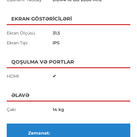
EKRAN GÖSTƏRICILƏRI
Ekran Ölçüsü
31.5
Ekran Tipi
IPS
QOŞULMA VƏ PORTLAR
HDMI
✔
ƏLAVƏ
Çəki
14 kg
Zəmanət: