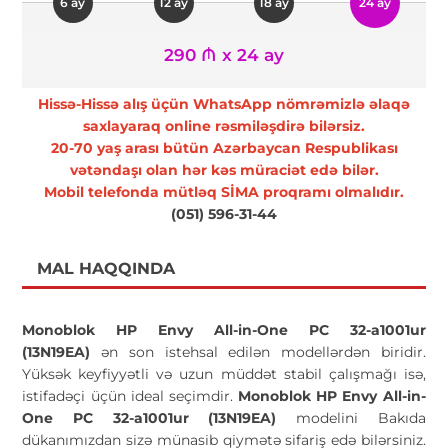
6 ay
12 ay
18 ay
24 ay
290 ₼ x 24 ay
Hissə-Hissə alış üçün WhatsApp nömrəmizlə əlaqə
saxlayaraq online rəsmiləşdirə bilərsiz.
20-70 yaş arası bütün Azərbaycan Respublikası
vətəndaşı olan hər kəs müraciət edə bilər.
Mobil telefonda mütləq SİMA proqramı olmalıdır.
(051) 596-31-44
MAL HAQQINDA
Monoblok HP Envy All-in-One PC 32-a1001ur
(13N19EA)
ən son istehsal edilən modellərdən biridir.
Yüksək keyfiyyətli və uzun müddət stabil çalışmağı isə,
istifadəçi üçün ideal seçimdir.
Monoblok HP Envy All-in-
One PC 32-a1001ur (13N19EA)
modelini Bakıda
dükanımızdan sizə münasib qiymətə sifariş edə bilərsiniz.