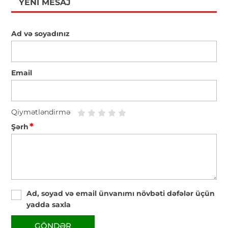
YENI MESAJ
Ad və soyadınız
Email
Qiymətləndirmə
*
Şərh
Ad, soyad və email ünvanımı növbəti dəfələr üçün
yadda saxla
GÖNDƏR