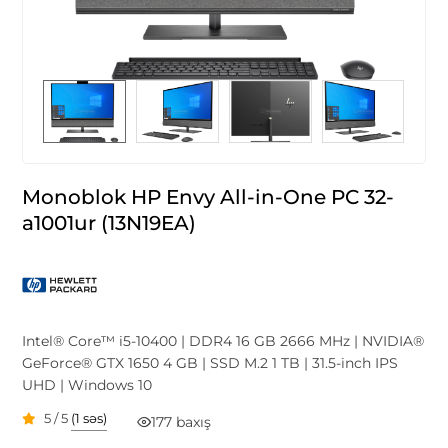
Monoblok HP Envy All-in-One PC 32-
a1001ur (13N19EA)
Intel® Core™ i5-10400 | DDR4 16 GB 2666 MHz | NVIDIA®
GeForce® GTX 1650 4 GB | SSD M.2 1 TB | 31.5-inch IPS
UHD | Windows 10
5 / 5
(1 səs)
177 baxış