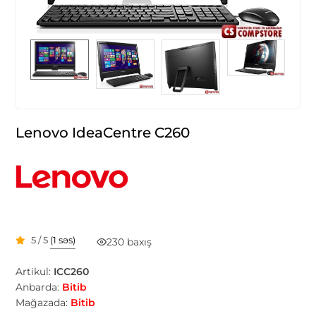
Lenovo IdeaCentre C260
5 / 5
(1 səs)
230 baxış
Artikul:
ICC260
Anbarda:
Bitib
Mağazada:
Bitib