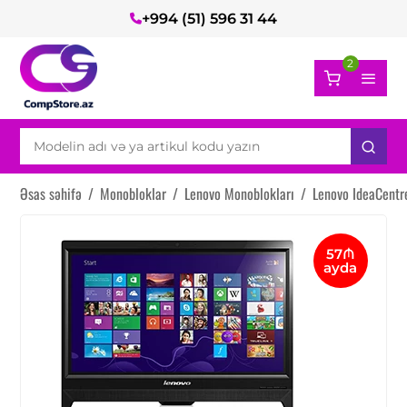
+994 (51) 596 31 44
2
Əsas səhifə
/
Monobloklar
/
Lenovo Monoblokları
/
Lenovo IdeaCent
57₼
ayda