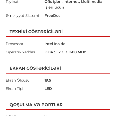
Təyinat
Ofis işləri, İnternet, Multimedia
işləri üçün
Əməliyyat Sistemi
FreeDos
TEXNIKI GÖSTƏRICILƏRI
Prosessor
Intel Inside
Operativ Yaddaş
DDR3L 2 GB 1600 MHz
EKRAN GÖSTƏRICILƏRI
Ekran Ölçüsü
19.5
Ekran Tipi
LED
QOŞULMA VƏ PORTLAR