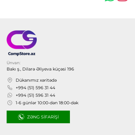
Ünvan:
Bakı ş., Dilarə Əliyeva küçəsi 196
Dükanımız xəritədə
+994 (51) 596 31 44
+994 (51) 596 31 44
1-6 günlər 10:00-dən 18:00-dək
ZƏNG SIFARIŞI