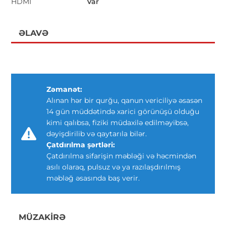
HDMI
Var
ƏLAVƏ
Zəmanət:
Alınan hər bir qurğu, qanun vericiliyə əsasən
14 gün müddətində xarici görünüşü olduğu
kimi qalıbsa, fiziki müdaxilə edilməyibsə,
dəyişdirilib və qaytarıla bilər.
Çatdırılma şərtləri:
Çatdırılma sifarişin məbləği və həcmindən
asılı olaraq, pulsuz və ya razılaşdırılmış
məbləğ əsasında baş verir.
MÜZAKIRƏ