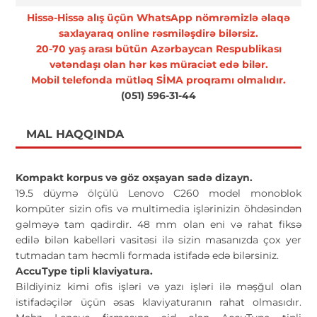
Hissə-Hissə alış üçün WhatsApp nömrəmizlə əlaqə
saxlayaraq online rəsmiləşdirə bilərsiz.
20-70 yaş arası bütün Azərbaycan Respublikası
vətəndaşı olan hər kəs müraciət edə bilər.
Mobil telefonda mütləq SİMA proqramı olmalıdır.
(051) 596-31-44
MAL HAQQINDA
Kompakt korpus və göz oxşayan sadə dizayn.
19.5 düymə ölçülü Lenovo C260 model monoblok
kompüter sizin ofis və multimedia işlərinizin öhdəsindən
gəlməyə tam qadirdir. 48 mm olan eni və rahat fiksə
edilə bilən kabelləri vasitəsi ilə sizin masanızda çox yer
tutmadan tam həcmli formada istifadə edə bilərsiniz.
AccuType tipli klaviyatura.
Bildiyiniz kimi ofis işləri və yazı işləri ilə məşğul olan
istifadəçilər üçün əsas klaviyaturanın rahat olmasıdır.