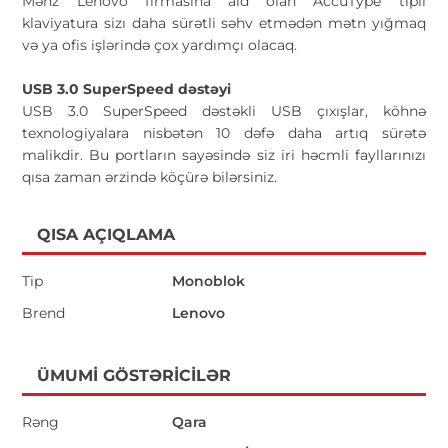
Məhz Lenovo firmasına aid olan AccuType tipli
klaviyatura sizı daha sürətli səhv etmədən mətn yığmaq
və ya ofis işlərində çox yardımçı olacaq.
USB 3.0 SuperSpeed dəstəyi
USB 3.0 SuperSpeed dəstəkli USB çıxışlar, köhnə
texnologiyalara nisbətən 10 dəfə daha artıq sürətə
malikdir. Bu portların sayəsində siz iri həcmli fayllarınızı
qısa zaman ərzində köçürə bilərsiniz.
QISA AÇIQLAMA
Tip
Monoblok
Brend
Lenovo
ÜMUMI GÖSTƏRICILƏR
Rəng
Qara