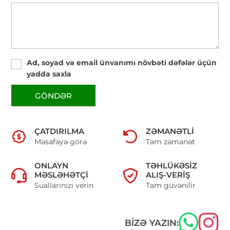
Ad, soyad və email ünvanımı növbəti dəfələr üçün
yadda saxla
GÖNDƏR
ÇATDIRILMA
ZƏMANƏTLI
Məsafəyə görə
Tam zəmanət
ONLAYN
TƏHLÜKƏSIZ
MƏSLƏHƏTÇI
ALIŞ-VERIŞ
Suallarınızı verin
Tam güvənilir
BIZƏ YAZIN: