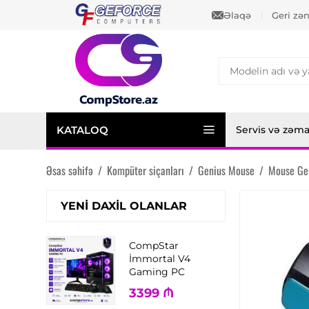
Əlaqə
Geri zə
KATALOQ
Servis və zəm
Əsas səhifə
/
Kompüter siçanları
/
Genius Mouse
/
Mouse Gen
YENI DAXIL OLANLAR
CompStar
İmmortal V4
Gaming PC
3399
₼