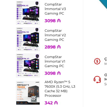
CompStar
İmmortal V3
Gaming PC
3098
₼
CompStar
İmmortal V2
Gaming PC
2898
₼
CompStar
Ç
İmmortal V1
M
Gaming PC
3098
₼
M
AMD Ryzen™ 5
S
7600X (5.3 GHz, L3
Cache 32 MB)
Processor
342
₼