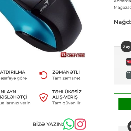
Anbarda
Mağazad
Nağd
2 ay
ATDIRILMA
ZƏMANƏTLI
əsafəyə görə
Tam zəmanət
ONLAYN
TƏHLÜKƏSIZ
ƏSLƏHƏTÇI
ALIŞ-VERIŞ
uallarınızı verin
Tam güvənilir
BIZƏ YAZIN: