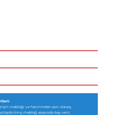
tləri:
arişin məbləği və həcmindən asılı olaraq,
azılaşdırılmış məbləğ əsasında baş verir.