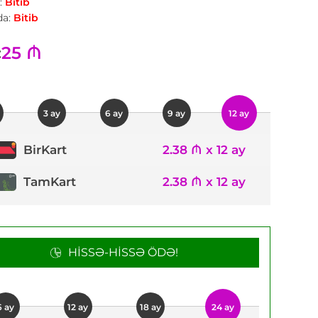
:
Bitib
a:
Bitib
25 ₼
:
3 ay
6 ay
9 ay
12 ay
2.38 ₼ x 12 ay
BirKart
TamKart
2.38 ₼ x 12 ay
HISSƏ-HISSƏ ÖDƏ!
6 ay
12 ay
18 ay
24 ay