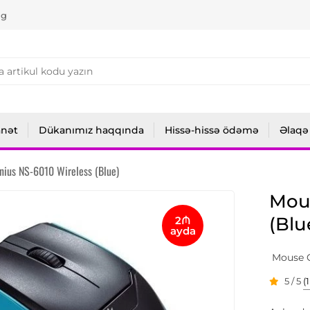
ng
anət
Dükanımız haqqında
Hissə-hissə ödəmə
Əlaqə
ius NS-6010 Wireless (Blue)
Mous
(Blu
2₼
ayda
Mouse G
5 / 5
(