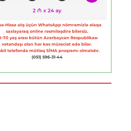
2 ₼ x 24 ay
sə-Hissə alış üçün WhatsApp nömrəmizlə əlaqə
saxlayaraq online rəsmiləşdirə bilərsiz.
0-70 yaş arası bütün Azərbaycan Respublikası
vətəndaşı olan hər kəs müraciət edə bilər.
bil telefonda mütləq SİMA proqramı olmalıdır.
(051) 596-31-44