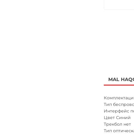
MAL HAQ
Комплектаци
Тип беспров
Интерфейс п
Цвет Синий
Трекбол нет
Тип оптическ