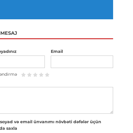
 MESAJ
oyadınız
Email
əndirmə
 soyad və email ünvanımı növbəti dəfələr üçün
da saxla