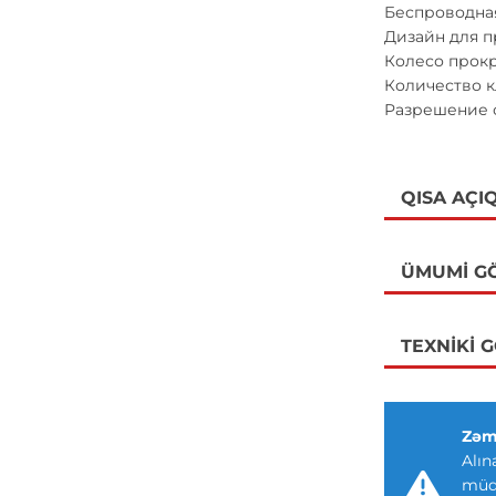
Беспроводная
Дизайн для п
Колесо прокр
Количество 
Разрешение о
QISA AÇI
ÜMUMI G
TEXNIKI 
Zəm
Alın
müdd