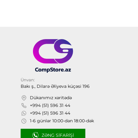
Ünvan:
Bakı ş., Dilarə Əliyeva küçəsi 196
Dükanımız xəritədə
+994 (51) 596 31 44
+994 (51) 596 31 44
1-6 günlər 10:00-dən 18:00-dək
ZƏNG SIFARIŞI