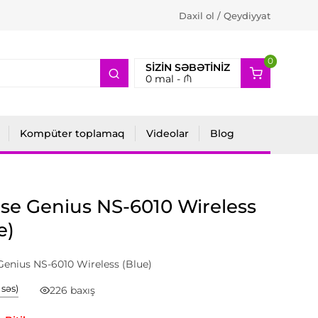
Daxil ol / Qeydiyyat
0
2
SIZIN SƏBƏTINIZ
0
mal -
₼
Kompüter toplamaq
Videolar
Blog
e Genius NS-6010 Wireless
e)
enius NS-6010 Wireless (Blue)
1 səs)
226 baxış