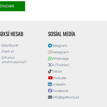
ÖNDƏR
ŞƏXSI HESAB
SOSIAL MEDIA
Qeydiyyat
Telegram
Daxil ol
Instagram
Şifrənizi
Whatsapp
unutmusunuz?
X (Twitter)
Tiktok
Youtube
Linkedin
Facebook
info@geforce.az