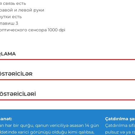
 связь есть
равой и левой руки
утки есть
клавиш 3
птического сенсора 1000 dpi
QLAMA
ÖSTƏRICILƏR
GÖSTƏRICILƏRI
anət:
Çatdırılma şər
an hər bir qurğu, qanun vericiliyə əsasən 14 gün
Çatdırılma sif
ətində xarici görünüşü olduğu kimi qalıbsa,
pulsuz və ya r