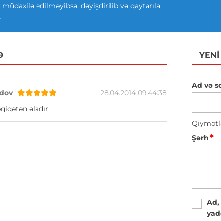
ki müdaxilə edilməyibsə, dəyişdirilib və qaytarıla
.
Ə
YENI
Ad və s
dov
28.04.2014 09:44:38
qiqətən əladır
Qiymətl
*
Şərh
Ad,
yad