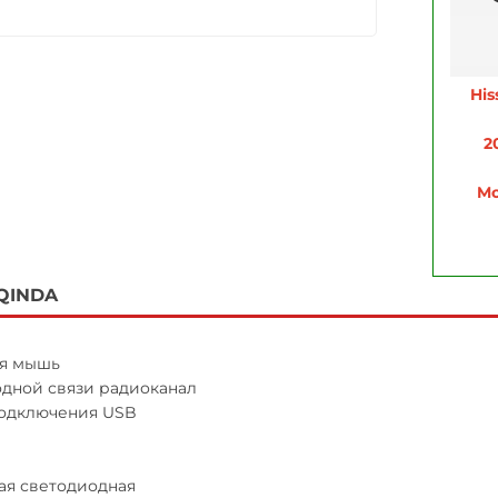
His
2
Mo
QINDA
я мышь
одной связи радиоканал
одключения USB
ая светодиодная