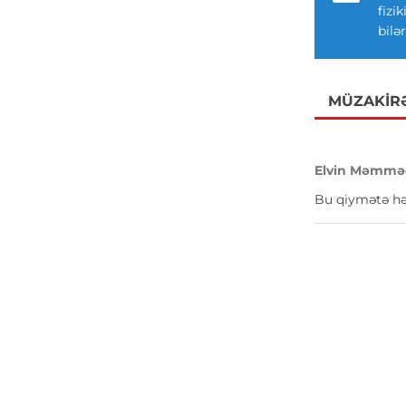
fizi
bilər
MÜZAKIR
Elvin Məmmə
Bu qiymətə hə