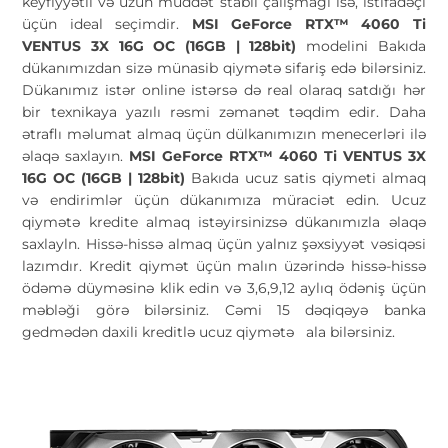
keyfiyyətli və uzun müddət stabil çalışmağı isə, istifadəçi
üçün ideal seçimdir.
MSI GeForce RTX™ 4060 Ti
VENTUS 3X 16G OC (16GB | 128bit)
modelini Bakıda
dükanımızdan sizə münasib qiymətə sifariş edə bilərsiniz.
Dükanımız istər online istərsə də real olaraq satdığı hər
bir texnikaya yazılı rəsmi zəmanət təqdim edir. Daha
ətraflı məlumat almaq üçün dülkanımızın menecerləri ilə
əlaqə saxlayın.
MSI GeForce RTX™ 4060 Ti VENTUS 3X
16G OC (16GB | 128bit)
Bakıda ucuz satis qiymeti almaq
və endirimlər üçün dükanımıza müraciət edin. Ucuz
qiymətə kredite almaq istəyirsinizsə dükanımızla əlaqə
saxlayln. Hissə-hissə almaq üçün yalnız şəxsiyyət vəsiqəsi
lazımdır. Kredit qiymət üçün malın üzərində hissə-hissə
ödəmə düyməsinə klik edin və 3,6,9,12 aylıq ödəniş üçün
məbləği görə bilərsiniz. Cəmi 15 dəqiqəyə banka
gedmədən daxili kreditlə ucuz qiymətə
ala bilərsiniz.