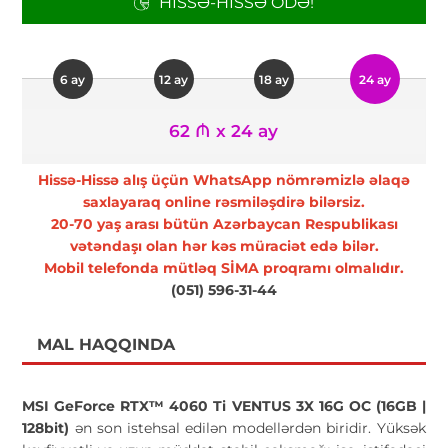
HISSƏ-HISSƏ ÖDƏ!
6 ay
12 ay
18 ay
24 ay
62 ₼ x 24 ay
Hissə-Hissə alış üçün WhatsApp nömrəmizlə əlaqə
saxlayaraq online rəsmiləşdirə bilərsiz.
20-70 yaş arası bütün Azərbaycan Respublikası
vətəndaşı olan hər kəs müraciət edə bilər.
Mobil telefonda mütləq SİMA proqramı olmalıdır.
(051) 596-31-44
MAL HAQQINDA
MSI GeForce RTX™ 4060 Ti VENTUS 3X 16G OC (16GB |
128bit)
ən son istehsal edilən modellərdən biridir. Yüksək