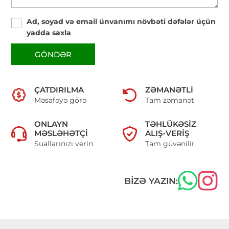
Ad, soyad və email ünvanımı növbəti dəfələr üçün
yadda saxla
GÖNDƏR
ÇATDIRILMA
ZƏMANƏTLI
Məsafəyə görə
Tam zəmanət
ONLAYN
TƏHLÜKƏSIZ
MƏSLƏHƏTÇI
ALIŞ-VERIŞ
Suallarınızı verin
Tam güvənilir
BIZƏ YAZIN: