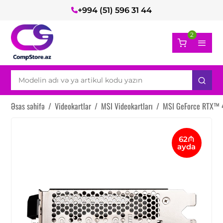
+994 (51) 596 31 44
2
Əsas səhifə
/
Videokartlar
/
MSI Videokartları
/
MSI GeForce RTX™ 4
62₼
ayda