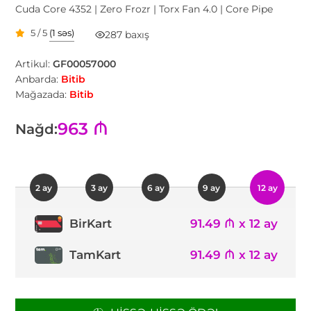
Cuda Core 4352 | Zero Frozr | Torx Fan 4.0 | Core Pipe
5 / 5
(1 səs)
287 baxış
Artikul:
GF00057000
Anbarda:
Bitib
Mağazada:
Bitib
963 ₼
Nağd:
2 ay
3 ay
6 ay
9 ay
12 ay
91.49 ₼ x 12 ay
BirKart
TamKart
91.49 ₼ x 12 ay