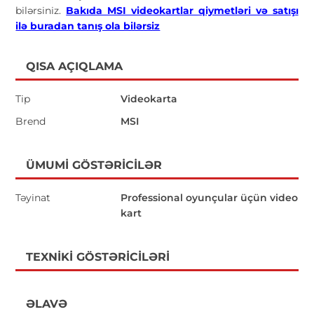
bilərsiniz.
Bakıda MSI videokartlar qiymetləri və satışı
ilə buradan tanış ola bilərsiz
QISA AÇIQLAMA
Tip
Videokarta
Brend
MSI
ÜMUMI GÖSTƏRICILƏR
Təyinat
Professional oyunçular üçün video
kart
TEXNIKI GÖSTƏRICILƏRI
ƏLAVƏ