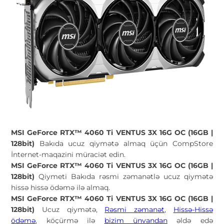
MSI GeForce RTX™ 4060 Ti VENTUS 3X 16G OC (16GB |
128bit)
Bakıda ucuz qiymətə almaq üçün CompStore
İnternet-maqazini müraciət edin.
MSI GeForce RTX™ 4060 Ti VENTUS 3X 16G OC (16GB |
128bit)
Qiymeti Bakıda rəsmi zəmanətlə ucuz qiymətə
hissə hissə ödəmə ilə almaq.
MSI GeForce RTX™ 4060 Ti VENTUS 3X 16G OC (16GB |
128bit)
Ucuz qiymətə,
Rəsmi zəmanət
,
Hissə-Hissə
ödəmə
, köçürmə ilə
bizim ünvandan
əldə edə