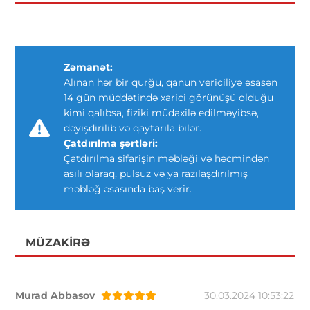
Zəmanət:
Alınan hər bir qurğu, qanun vericiliyə əsasən
14 gün müddətində xarici görünüşü olduğu
kimi qalıbsa, fiziki müdaxilə edilməyibsə,
dəyişdirilib və qaytarıla bilər.
Çatdırılma şərtləri:
Çatdırılma sifarişin məbləği və həcmindən
asılı olaraq, pulsuz və ya razılaşdırılmış
məbləğ əsasında baş verir.
MÜZAKIRƏ
Murad Abbasov
30.03.2024 10:53:22