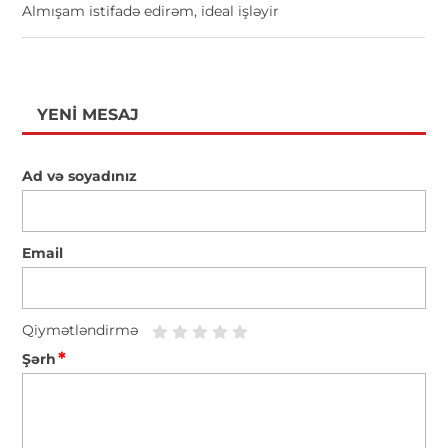
Almışam istifadə edirəm, ideal işləyir
YENI MESAJ
Ad və soyadınız
Email
Qiymətləndirmə
*
Şərh