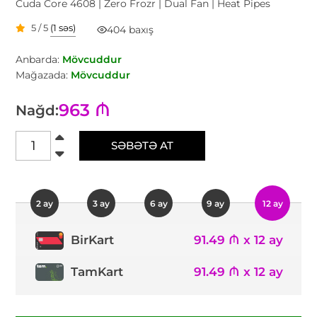
Cuda Core 4608 | Zero Frozr | Dual Fan | Heat Pipes
5 / 5
(1 səs)
404 baxış
Anbarda:
Mövcuddur
Mağazada:
Mövcuddur
963 ₼
Nağd:
SƏBƏTƏ AT
2 ay
3 ay
6 ay
9 ay
12 ay
91.49 ₼ x 12 ay
BirKart
TamKart
91.49 ₼ x 12 ay