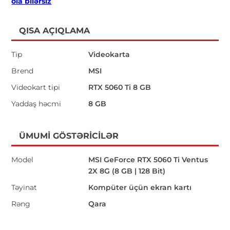
ola bilərsiz
QISA AÇIQLAMA
Tip
Videokarta
Brend
MSI
Videokart tipi
RTX 5060 Ti 8 GB
Yaddaş həcmi
8 GB
ÜMUMI GÖSTƏRICILƏR
Model
MSI GeForce RTX 5060 Ti Ventus
2X 8G (8 GB | 128 Bit)
Təyinat
Kompüter üçün ekran kartı
Rəng
Qara