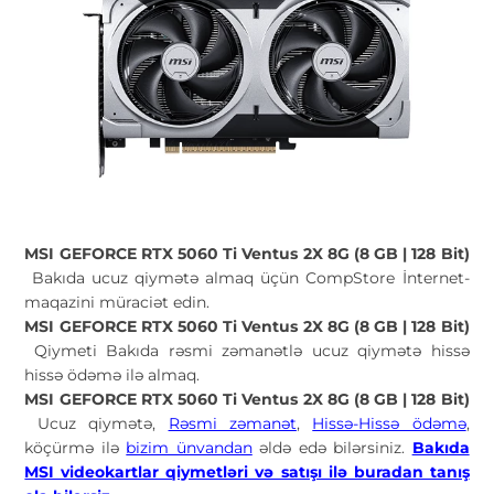
MSI GEFORCE RTX 5060 Ti Ventus 2X 8G (8 GB | 128 Bit)
Bakıda ucuz qiymətə almaq üçün CompStore İnternet-
maqazini müraciət edin.
MSI GEFORCE RTX 5060 Ti Ventus 2X 8G (8 GB | 128 Bit)
Qiymeti Bakıda rəsmi zəmanətlə ucuz qiymətə hissə
hissə ödəmə ilə almaq.
MSI GEFORCE RTX 5060 Ti Ventus 2X 8G (8 GB | 128 Bit)
Ucuz qiymətə,
Rəsmi zəmanət
,
Hissə-Hissə ödəmə
,
köçürmə ilə
bizim ünvandan
əldə edə bilərsiniz.
Bakıda
MSI videokartlar qiymetləri və satışı ilə buradan tanış