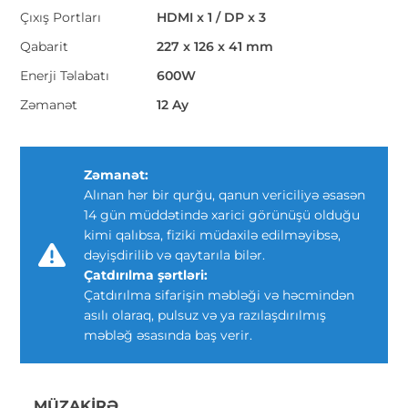
Çıxış Portları
HDMI x 1 / DP x 3
Qabarit
227 x 126 x 41 mm
Enerji Təlabatı
600W
Zəmanət
12 Ay
Zəmanət:
Alınan hər bir qurğu, qanun vericiliyə əsasən
14 gün müddətində xarici görünüşü olduğu
kimi qalıbsa, fiziki müdaxilə edilməyibsə,
dəyişdirilib və qaytarıla bilər.
Çatdırılma şərtləri:
Çatdırılma sifarişin məbləği və həcmindən
asılı olaraq, pulsuz və ya razılaşdırılmış
məbləğ əsasında baş verir.
MÜZAKIRƏ