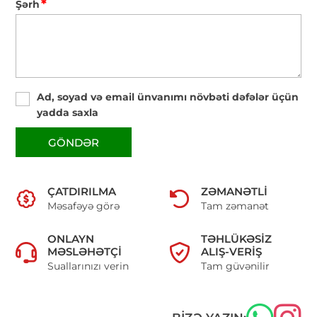
*
Şərh
Ad, soyad və email ünvanımı növbəti dəfələr üçün
yadda saxla
GÖNDƏR
ÇATDIRILMA
ZƏMANƏTLI
Məsafəyə görə
Tam zəmanət
ONLAYN
TƏHLÜKƏSIZ
MƏSLƏHƏTÇI
ALIŞ-VERIŞ
Suallarınızı verin
Tam güvənilir