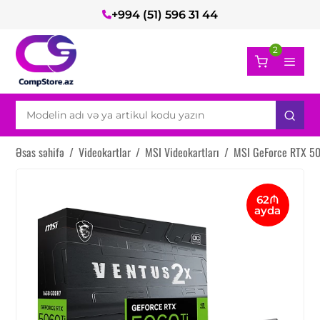
+994 (51) 596 31 44
2
Əsas səhifə
/
Videokartlar
/
MSI Videokartları
/
MSI GeForce RTX 506
62₼
ayda