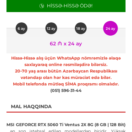
HISSƏ-HISSƏ ÖDƏ!
6 ay
12 ay
18 ay
24 ay
62 ₼ x 24 ay
Hissə-Hissə alış üçün WhatsApp nömrəmizlə əlaqə
saxlayaraq online rəsmiləşdirə bilərsiz.
20-70 yaş arası bütün Azərbaycan Respublikası
vətəndaşı olan hər kəs müraciət edə bilər.
Mobil telefonda mütləq SİMA proqramı olmalıdır.
(051) 596-31-44
MAL HAQQINDA
MSI GEFORCE RTX 5060 Ti Ventus 2X 8G (8 GB | 128 Bit)
ən son istehsal edilən modellərdən biridir. Yüksək