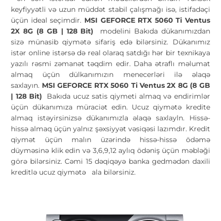
keyfiyyətli və uzun müddət stabil çalışmağı isə, istifadəçi
üçün ideal seçimdir.
MSI GEFORCE RTX 5060 Ti Ventus
2X 8G (8 GB | 128 Bit)
modelini Bakıda dükanımızdan
sizə münasib qiymətə sifariş edə bilərsiniz. Dükanımız
istər online istərsə də real olaraq satdığı hər bir texnikaya
yazılı rəsmi zəmanət təqdim edir. Daha ətraflı məlumat
almaq üçün dülkanımızın menecerləri ilə əlaqə
saxlayın.
MSI GEFORCE RTX 5060 Ti Ventus 2X 8G (8 GB
| 128 Bit)
Bakıda ucuz satis qiymeti almaq və endirimlər
üçün dükanımıza müraciət edin. Ucuz qiymətə kredite
almaq istəyirsinizsə dükanımızla əlaqə saxlayln. Hissə-
hissə almaq üçün yalnız şəxsiyyət vəsiqəsi lazımdır. Kredit
qiymət üçün malın üzərində hissə-hissə ödəmə
düyməsinə klik edin və 3,6,9,12 aylıq ödəniş üçün məbləği
görə bilərsiniz. Cəmi 15 dəqiqəyə banka gedmədən daxili
kreditlə ucuz qiymətə
ala bilərsiniz.