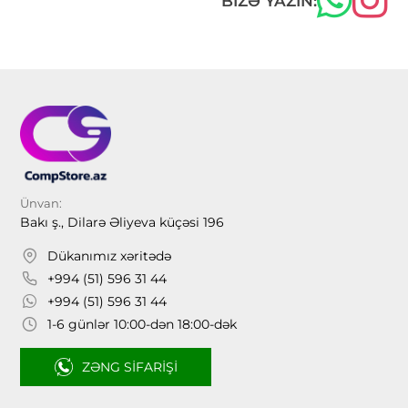
BIZƏ YAZIN:
Ünvan:
Bakı ş., Dilarə Əliyeva küçəsi 196
Dükanımız xəritədə
+994 (51) 596 31 44
+994 (51) 596 31 44
1-6 günlər 10:00-dən 18:00-dək
ZƏNG SIFARIŞI