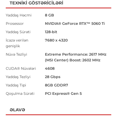
TEXNIKI GÖSTƏRICILƏRI
Yaddaş Həcmi
8 GB
Prosessor
NVIDIA® GeForce RTX™ 5060 Ti
Yaddaş Sürəti
128-bit
İcazə verilən
7680 x 4320
genişlik
Nüvə Tezliyi
Extreme Performance: 2617 MHz
(MSI Center) Boost: 2602 MHz
CUDA® Nüvələri
4608
Yaddaş Tezliyi
28 Gbps
Yaddaş Tipi
8GB GDDR7
Qoşulma Sürəti
PCI Express® Gen 5
ƏLAVƏ