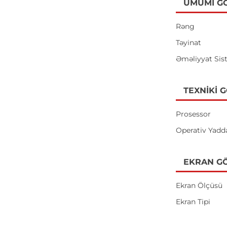
ÜMUMI G
Rəng
Təyinat
Əməliyyat Sis
TEXNIKI 
Prosessor
Operativ Yadd
EKRAN GÖ
Ekran Ölçüsü
Ekran Tipi