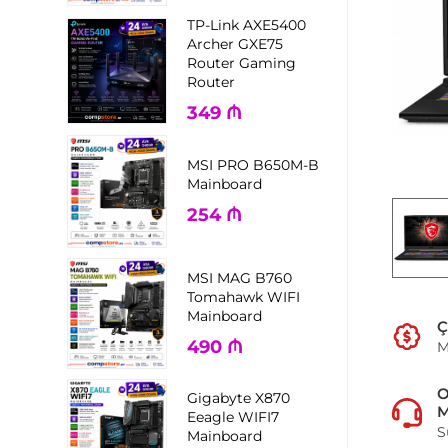
TP-Link AXE5400
Archer GXE75
Router Gaming
Router
349
₼
MSI PRO B650M-B
Mainboard
254
₼
MSI MAG B760
Tomahawk WIFI
Mainboard
Ç
490
₼
M
Gigabyte X870
M
Eeagle WIFI7
S
Mainboard