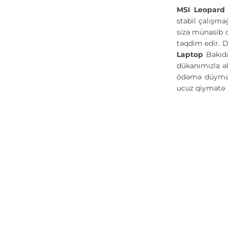
MSI Leopard
stabil çalışmağ
sizə münasib q
təqdim edir. D
Laptop
Bakıd
dükanımızla əl
ödəmə düyməsi
ucuz qiymət