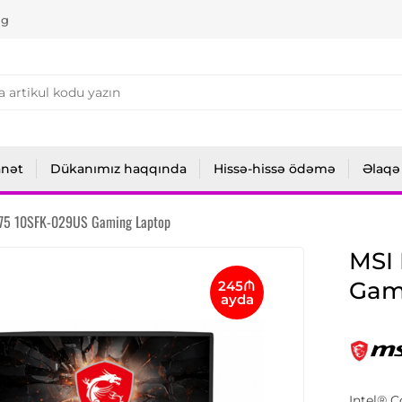
ng
anət
Dükanımız haqqında
Hissə-hissə ödəmə
Əlaqə
L75 10SFK-029US Gaming Laptop
MSI
Gam
245₼
ayda
Intel® 