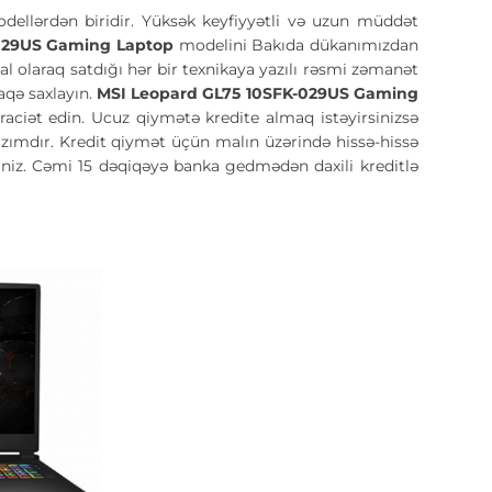
odellərdən biridir. Yüksək keyfiyyətli və uzun müddət
-029US Gaming Laptop
modelini Bakıda dükanımızdan
eal olaraq satdığı hər bir texnikaya yazılı rəsmi zəmanət
aqə saxlayın.
MSI Leopard GL75 10SFK-029US Gaming
ciət edin. Ucuz qiymətə kredite almaq istəyirsinizsə
lazımdır. Kredit qiymət üçün malın üzərində hissə-hissə
iniz. Cəmi 15 dəqiqəyə banka gedmədən daxili kreditlə