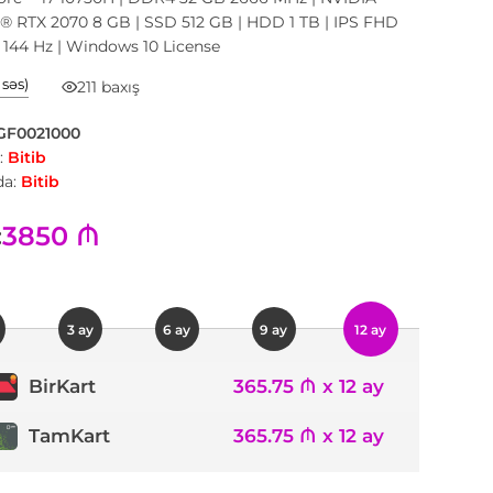
® RTX 2070 8 GB | SSD 512 GB | HDD 1 TB | IPS FHD
h 144 Hz | Windows 10 License
1 səs)
211 baxış
GF0021000
:
Bitib
a:
Bitib
3850 ₼
:
3 ay
6 ay
9 ay
12 ay
365.75 ₼ x 12 ay
BirKart
TamKart
365.75 ₼ x 12 ay