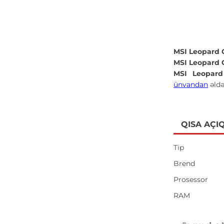
MSI Leopard 
MSI Leopard 
MSI Leopard
ünvandan
əldə
QISA AÇI
Tip
Brend
Prosessor
RAM