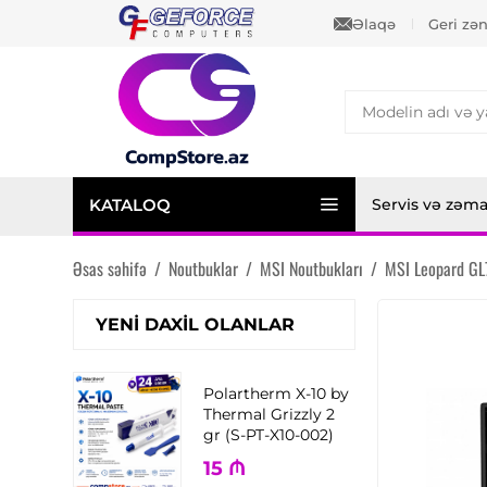
Əlaqə
Geri zə
KATALOQ
Servis və zəm
Əsas səhifə
/
Noutbuklar
/
MSI Noutbukları
/
MSI Leopard G
YENI DAXIL OLANLAR
Polartherm X-10 by
Thermal Grizzly 2
gr (S-PT-X10-002)
15
₼