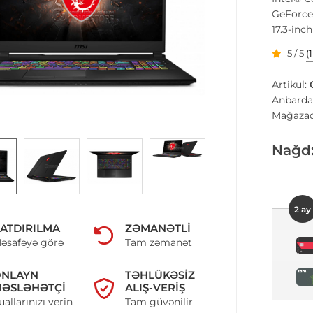
GeForce
17.3-inc
5 / 5
(
Artikul:
Anbarda
Mağazad
Nağd
2 ay
ATDIRILMA
ZƏMANƏTLI
əsafəyə görə
Tam zəmanət
ONLAYN
TƏHLÜKƏSIZ
ƏSLƏHƏTÇI
ALIŞ-VERIŞ
uallarınızı verin
Tam güvənilir