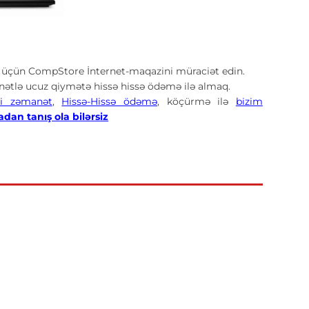
üçün CompStore İnternet-maqazini müraciət edin.
tlə ucuz qiymətə hissə hissə ödəmə ilə almaq.
i zəmanət
,
Hissə-Hissə ödəmə
, köçürmə ilə
bizim
dan tanış ola bilərsiz