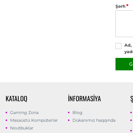
*
Şərh
Ad,
yad
G
KATALOQ
İNFORMASIYA
Gaming Zona
Blog
Masaüstü Kompüterlər
Dükanımız haqqında
Noutbuklar