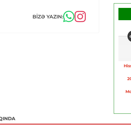
BIZƏ YAZIN:
His
2
Mo
QINDA