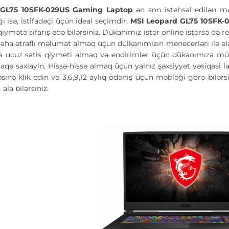
 GL75 10SFK-029US Gaming Laptop
ən son istehsal edilən m
ı isə, istifadəçi üçün ideal seçimdir.
MSI Leopard GL75 10SFK
iymətə sifariş edə bilərsiniz. Dükanımız istər online istərsə də r
aha ətraflı məlumat almaq üçün dülkanımızın menecerləri ilə əl
a ucuz satis qiymeti almaq və endirimlər üçün dükanımıza müra
aqə saxlayln. Hissə-hissə almaq üçün yalnız şəxsiyyət vəsiqəsi 
nə klik edin və 3,6,9,12 aylıq ödəniş üçün məbləği görə bilərs
ə
ala bilərsiniz.