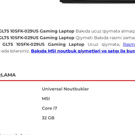
GL75 10SFK-029US Gaming Laptop
Bakıda ucuz qiymətə almaq 
GL75 10SFK-029US Gaming Laptop
Qiymeti Bakıda rəsmi zəmanə
 GL75 10SFK-029US Gaming Laptop
Ucuz qiymətə,
Rəsm
 edə bilərsiniz.
Bakıda MSI noutbuk qiymetləri və satışı ilə bura
QLAMA
Universal Noutbuklar
MSI
Core i7
32 GB