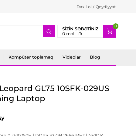
Daxil ol / Qeydiyyat
0
2
SIZIN SƏBƏTINIZ
0
mal -
₼
Kompüter toplamaq
Videolar
Blog
 Leopard GL75 10SFK-029US
ing Laptop
Core™ i7-10750H | DDR4 32 GB 2666 MHz | NVIDIA