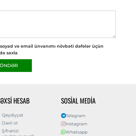
 soyad və email ünvanımı növbəti dəfələr üçün
da saxla
ÖNDƏR
ŞƏXSI HESAB
SOSIAL MEDIA
Qeydiyyat
Telegram
Daxil ol
Instagram
Şifrənizi
Whatsapp