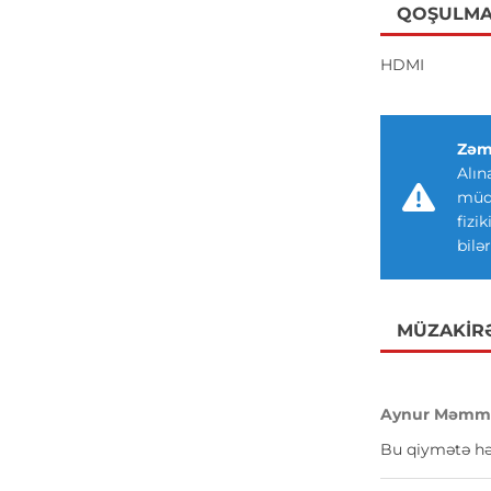
QOŞULMA
HDMI
Zəm
Alın
müdd
fizi
bilər
MÜZAKIR
Aynur Məmmə
Bu qiymətə hə