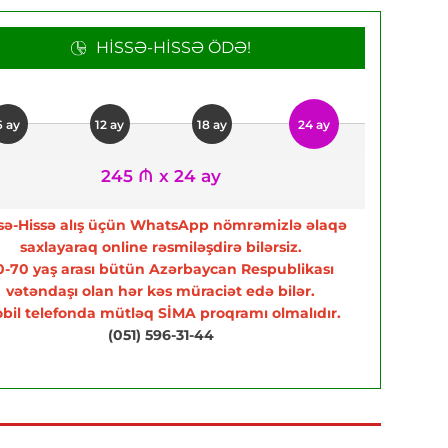
HISSƏ-HISSƏ ÖDƏ!
6 ay
12 ay
18 ay
24 ay
245 ₼ x 24 ay
sə-Hissə alış üçün WhatsApp nömrəmizlə əlaqə
saxlayaraq online rəsmiləşdirə bilərsiz.
0-70 yaş arası bütün Azərbaycan Respublikası
vətəndaşı olan hər kəs müraciət edə bilər.
bil telefonda mütləq SİMA proqramı olmalıdır.
(051) 596-31-44