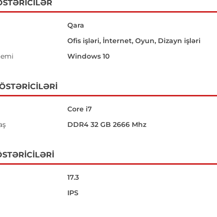
ÖSTƏRICILƏR
Qara
Ofis işləri, İnternet, Oyun, Dizayn işləri
temi
Windows 10
GÖSTƏRICILƏRI
Core i7
aş
DDR4 32 GB 2666 Mhz
STƏRICILƏRI
17.3
IPS