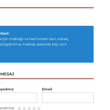
tləri:
arişin məbləği və həcmindən asılı olaraq,
azılaşdırılmış məbləğ əsasında baş verir.
 MESAJ
oyadınız
Email
əndirmə