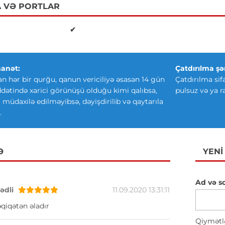
 VƏ PORTLAR
✔
anət:
Çatdırılma şər
an hər bir qurğu, qanun vericiliyə əsasən 14 gün
Çatdırılma sif
ətində xarici görünüşü olduğu kimi qalıbsa,
pulsuz və ya r
ki müdaxilə edilməyibsə, dəyişdirilib və qaytarıla
.
Ə
YENI
Ad və s
dli
11.09.2020 13:31:11
qiqətən əladır
Qiymətl