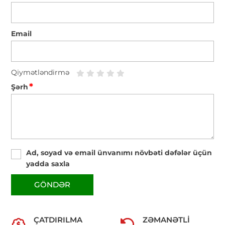
Email
Qiymətləndirmə
*
Şərh
Ad, soyad və email ünvanımı növbəti dəfələr üçün
yadda saxla
GÖNDƏR
ÇATDIRILMA
ZƏMANƏTLI