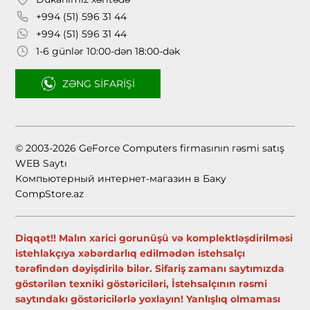
+994 (51) 596 31 44
+994 (51) 596 31 44
1-6 günlər 10:00-dən 18:00-dək
ZƏNG SIFARIŞI
© 2003-2026 GeForce Computers firmasının rəsmi satış
WEB Saytı
Компьютерный интернет-магазин в Баку
CompStore.az
Diqqət!! Malın xarici gorunüşü və komplektləşdirilməsi
istehlakçıya xəbərdarlıq edilmədən istehsalçı
tərəfindən dəyişdirilə bilər. Sifariş zamanı saytımızda
göstərilən texniki göstəriciləri, İstehsalçının rəsmi
saytındakı göstəricilərlə yoxlayın! Yanlışlıq olmaması