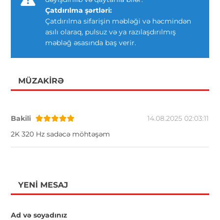
Çatdırılma şərtləri:
Çatdırılma sifarişin məbləği və həcmindən
asılı olaraq, pulsuz və ya razılaşdırılmış
məbləğ əsasında baş verir.
MÜZAKIRƏ
Bakili
14.08.2025 02:03:11
2K 320 Hz sadəcə möhtəşəm
YENI MESAJ
Ad və soyadınız