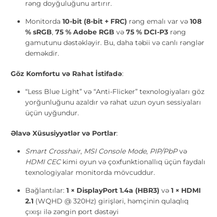
rəng doyğuluğunu artırır.
Monitorda
10-bit (8-bit + FRC)
rəng emalı var və
108
% sRGB
,
75 % Adobe RGB
və
75 % DCI-P3
rəng
gamutunu dəstəkləyir. Bu, daha təbii və canlı rənglər
deməkdir.
Göz Komfortu və Rahat İstifadə
:
“Less Blue Light” və “Anti-Flicker” texnologiyaları göz
yorğunluğunu azaldır və rahat uzun oyun sessiyaları
üçün uyğundur.
Əlavə Xüsusiyyətlər və Portlar
:
Smart Crosshair
,
MSI Console Mode
,
PIP/PbP
və
HDMI CEC
kimi oyun və çoxfunktionallıq üçün faydalı
texnologiyalar monitorda mövcuddur.
Bağlantılar:
1 × DisplayPort 1.4a (HBR3)
və
1 × HDMI
2.1
(WQHD @ 320Hz) girişləri, həmçinin qulaqlıq
çıxışı ilə zəngin port dəstəyi