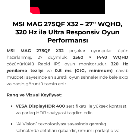
MSI MAG 275QF X32 – 27″ WQHD,
320 Hz ilə Ultra Responsiv Oyun
Performansı
MSI MAG 275QF X32
peşəkar oyunçular üçün
hazırlanmış, 27 düymlük,
2560 × 1440 WQHD
çözünürlüklü Rapid IPS oyun monitorudur.
320 Hz
yeniləmə tezliyi
və
0.5 ms (GtG, minimum)
cavab
müddəti sayəsində ən sürətli oyun səhnələrində belə axıcı
və dəqiq görüntü təmin edir
Rəng və Vizual Keyfiyyət
:
VESA DisplayHDR 400
sertifikatı ilə yüksək kontrast
və parlaq HDR səviyyəsi təqdim edir.
“AI Vision” texnologiyası sayəsində qaranlıq
səhnələrdə detalları qabardır, ümumi parlaqlıq və