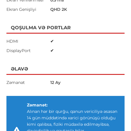
Ekran Genişliyi
QHD 2K
QOŞULMA VƏ PORTLAR
HDMI
✔
DisplayPort
✔
ƏLAVƏ
Zəmanət
12 Ay
Zəmanət:
Alınan hər bir qurğu, qanun vericiliyə əsasən
14 gün müddətində xarici görünüşü olduğu
kimi qalıbsa, fiziki müdaxilə edilməyibsə,
dəyişdirilib və qaytarıla bilər.