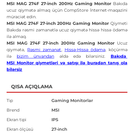
MSI MAG 274F 27-inch 200Hz Gaming Monitor
Bakıda
ucuz qiymətə almaq üçün CompStore İnternet-maqazini
müraciət edin.
MSI MAG 274F 27-inch 200Hz Gaming Monitor
Qiymeti
Bakıda rəsmi zəmanətlə ucuz qiymətə hissə hissə ödəmə
ilə almaq.
MSI MAG 274F 27-inch 200Hz Gaming Monitor
Ucuz
qiymətə,
Rəsmi zəmanət
,
Hissə-Hissə ödəmə
, köçürmə
ilə
bizim ünvandan
əldə edə bilərsiniz.
Bakıda
MSI Monitor qiymetləri və satışı ilə buradan tanış ola
bilərsiz
QISA AÇIQLAMA
Tip
Gaming Monitorlar
Brend
MSI
Ekran tipi
IPS
Ekran ölçüsü
27-inch