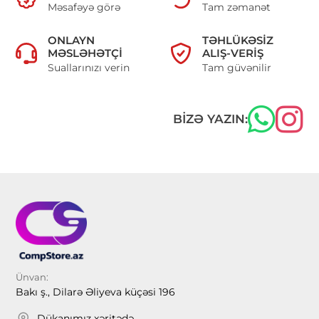
Məsafəyə görə
Tam zəmanət
ONLAYN
TƏHLÜKƏSIZ
MƏSLƏHƏTÇI
ALIŞ-VERIŞ
Suallarınızı verin
Tam güvənilir
BIZƏ YAZIN:
Ünvan:
Bakı ş., Dilarə Əliyeva küçəsi 196
Dükanımız xəritədə