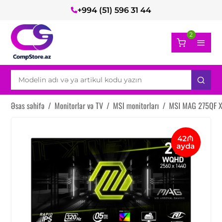
+994 (51) 596 31 44
2
Əsas səhifə
/
Monitorlar və TV
/
MSI monitorları
/
MSI MAG 275QF X
42₼
ayda