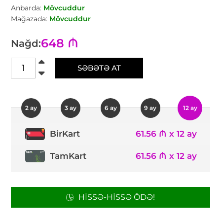
Anbarda:
Mövcuddur
Mağazada:
Mövcuddur
648 ₼
Nağd:
SƏBƏTƏ AT
2 ay
3 ay
6 ay
9 ay
12 ay
61.56 ₼ x 12 ay
BirKart
TamKart
61.56 ₼ x 12 ay
HISSƏ-HISSƏ ÖDƏ!