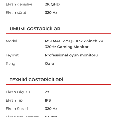
Ekran genişliyi
2K QHD
Ekran sürəti
320 Hz
ÜMUMI GÖSTƏRICILƏR
Model
MSI MAG 275QF X32 27-inch 2K
320Hz Gaming Monitor
Təyinat
Professional oyun monitoru
Rəng
Qara
TEXNIKI GÖSTƏRICILƏRI
Ekran Ölçüsü
27
Ekran Tipi
IPS
Ekran Sürəti
320 Hz
Ekran Yenilənməsi
0.5 ms