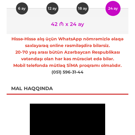
6 ay
12 ay
18 ay
24 ay
42 ₼ x 24 ay
Hissə-Hissə alış üçün WhatsApp nömrəmizlə əlaqə
saxlayaraq online rəsmiləşdirə bilərsiz.
20-70 yaş arası bütün Azərbaycan Respublikası
vətəndaşı olan hər kəs müraciət edə bilər.
Mobil telefonda mütləq SİMA proqramı olmalıdır.
(051) 596-31-44
MAL HAQQINDA