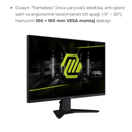
Dizayn: “frameless” (incə çərçivəli) estetika, anti-glare
səth və ergonomik tənzimlənən tilt ayağı (-5° ~ 20°),
həmçinin
100 × 100 mm VESA montaj
dəstəyi