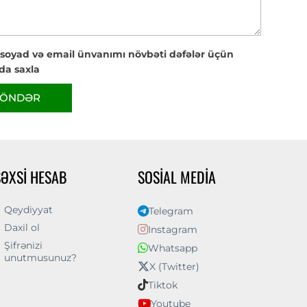
 soyad və email ünvanımı növbəti dəfələr üçün
da saxla
ÖNDƏR
ŞƏXSI HESAB
SOSIAL MEDIA
Qeydiyyat
Telegram
Daxil ol
Instagram
Şifrənizi
Whatsapp
unutmusunuz?
X (Twitter)
Tiktok
Youtube