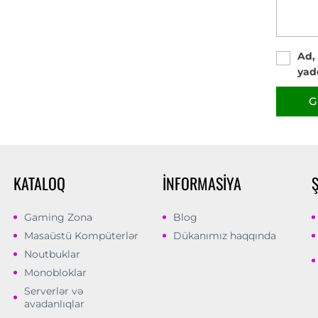
Ad,
yad
G
KATALOQ
İNFORMASIYA
Gaming Zona
Blog
Masaüstü Kompüterlər
Dükanımız haqqında
Noutbuklar
Monobloklar
Serverlər və
avadanlıqlar