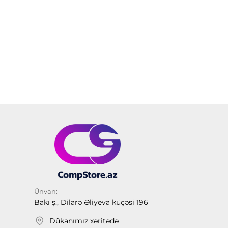
Ünvan:
Bakı ş., Dilarə Əliyeva küçəsi 196
Dükanımız xəritədə