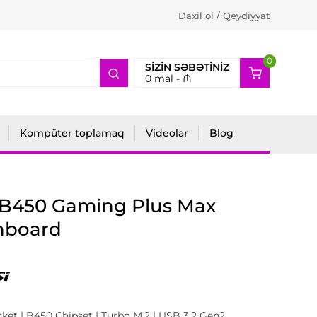
Daxil ol / Qeydiyyat
0
2
SIZIN SƏBƏTINIZ
0
mal -
₼
Kompüter toplamaq
Videolar
Blog
 B450 Gaming Plus Max
nboard
et | B450 Chipset | Turbo M.2 | USB 3.2 Gen2