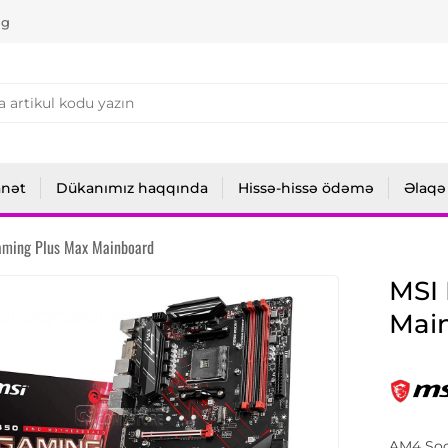
ng
anət
Dükanımız haqqında
Hissə-hissə ödəmə
Əlaqə
ming Plus Max Mainboard
MSI
Mai
AM4 Sock