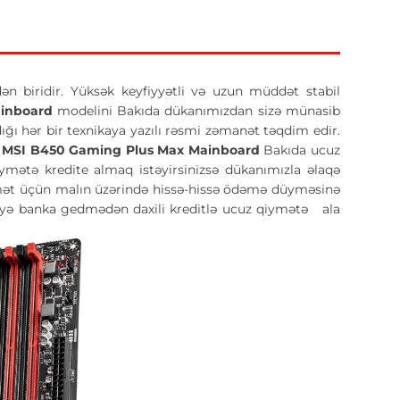
ən biridir. Yüksək keyfiyyətli və uzun müddət stabil
ainboard
modelini Bakıda dükanımızdan sizə münasib
tdığı hər bir texnikaya yazılı rəsmi zəmanət təqdim edir.
.
MSI B450 Gaming Plus Max Mainboard
Bakıda ucuz
mətə kredite almaq istəyirsinizsə dükanımızla əlaqə
qiymət üçün malın üzərində hissə-hissə ödəmə düyməsinə
qiqəyə banka gedmədən daxili kreditlə ucuz qiymətə
ala