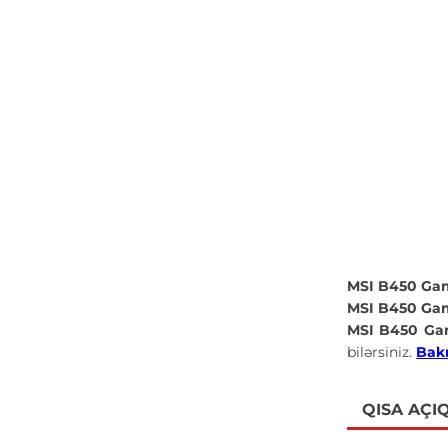
MSI B450 Ga
MSI B450 Ga
MSI B450 Ga
bilərsiniz.
Bakı
QISA AÇI