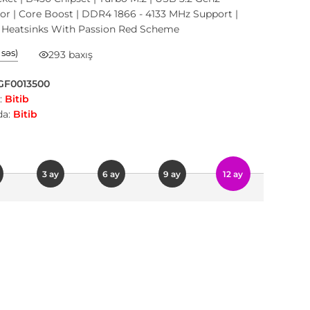
r | Core Boost | DDR4 1866 - 4133 MHz Support |
Heatsinks With Passion Red Scheme
1 səs)
293 baxış
GF0013500
:
Bitib
a:
Bitib
3 ay
6 ay
9 ay
12 ay