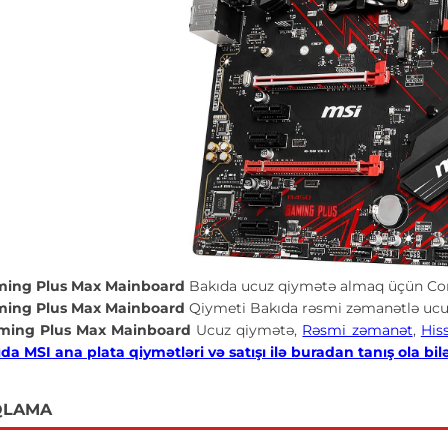
ming Plus Max Mainboard
Bakıda ucuz qiymətə almaq üçün Com
ming Plus Max Mainboard
Qiymeti Bakıda rəsmi zəmanətlə ucuz
ming Plus Max Mainboard
Ucuz qiymətə,
Rəsmi zəmanət
,
His
da MSI ana plata
qiymətləri və satışı ilə buradan tanış ola bil
QLAMA