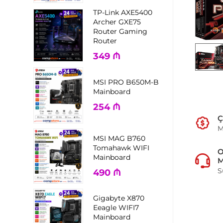
TP-Link AXE5400
Archer GXE75
Router Gaming
Router
349
₼
MSI PRO B650M-B
Mainboard
254
₼
Ç
M
MSI MAG B760
Tomahawk WIFI
Mainboard
M
S
490
₼
Gigabyte X870
Eeagle WIFI7
Mainboard