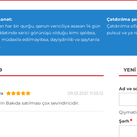
anət:
Çatdırılma şər
an hər bir qurğu, qanun vericiliyə əsasən 14 gün
Çatdırılma sif
ətində xarici görünüşü olduğu kimi qalıbsa,
pulsuz və ya r
ki müdaxilə edilməyibsə, dəyişdirilib və qaytarıla
.
Ə
YENI
Ad və s
va
09.01.2021 11:55:12
in Bakıda satılması çox sevindiricidir.
Qiymətl
*
Şərh