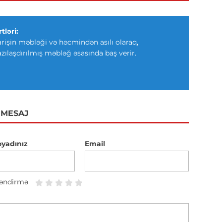
tləri:
arişin məbləği və həcmindən asılı olaraq,
azılaşdırılmış məbləğ əsasında baş verir.
 MESAJ
oyadınız
Email
əndirmə