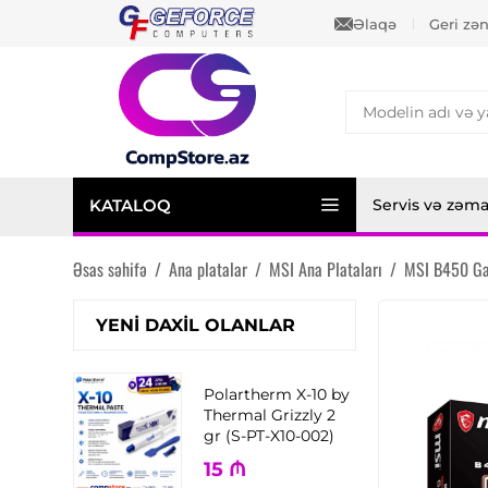
Əlaqə
Geri zə
KATALOQ
Servis və zəm
Əsas səhifə
/
Ana platalar
/
MSI Ana Plataları
/
MSI B450 Ga
YENI DAXIL OLANLAR
Polartherm X-10 by
Thermal Grizzly 2
gr (S-PT-X10-002)
15
₼