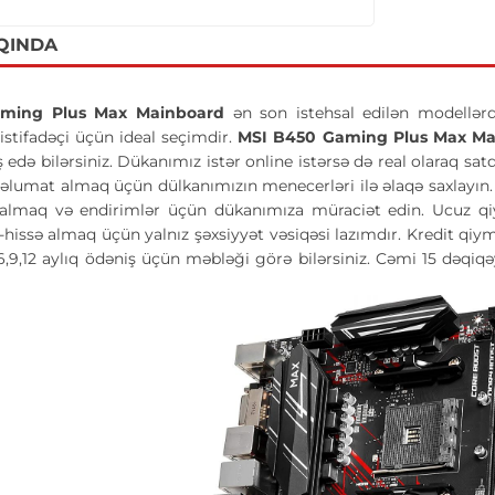
QINDA
ming Plus Max Mainboard
ən son istehsal edilən modellərd
 istifadəçi üçün ideal seçimdir.
MSI B450 Gaming Plus Max M
ş edə bilərsiniz. Dükanımız istər online istərsə də real olaraq sa
məlumat almaq üçün dülkanımızın menecerləri ilə əlaqə saxlayın
 almaq və endirimlər üçün dükanımıza müraciət edin. Ucuz qiy
ə-hissə almaq üçün yalnız şəxsiyyət vəsiqəsi lazımdır. Kredit 
3,6,9,12 aylıq ödəniş üçün məbləği görə bilərsiniz. Cəmi 15 də