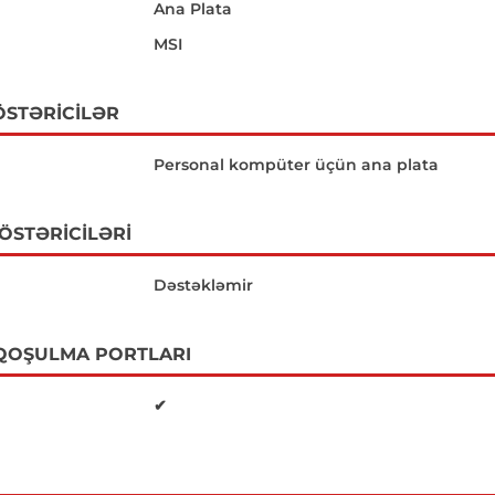
Ana Plata
MSI
ÖSTƏRICILƏR
Personal kompüter üçün ana plata
GÖSTƏRICILƏRI
Dəstəkləmir
 QOŞULMA PORTLARI
✔