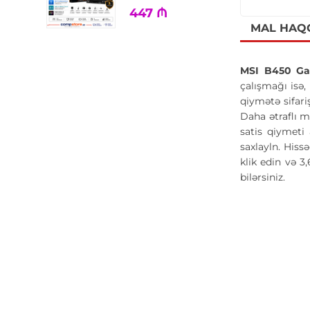
447
₼
MAL HAQ
MSI B450 Ga
çalışmağı isə,
qiymətə sifari
Daha ətraflı 
satis qiymeti
saxlayln. Hiss
klik edin və 
bilərsiniz.