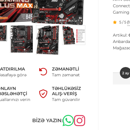
Connecto
Gaming 
5 / 5
(
Artikul:
Anbarda
Mağazad
ATDIRILMA
ZƏMANƏTLI
2 ay
əsafəyə görə
Tam zəmanət
ONLAYN
TƏHLÜKƏSIZ
ƏSLƏHƏTÇI
ALIŞ-VERIŞ
uallarınızı verin
Tam güvənilir
BIZƏ YAZIN: