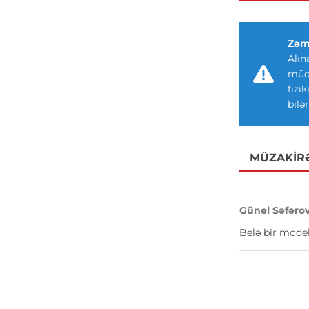
Zəm
Alın
müdd
fizi
bilər
MÜZAKIR
Günel Səfəro
Belə bir model