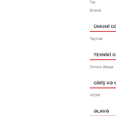
Tip
Brend
ÜMUMI G
Təyinat
TEXNIKI 
Simsiz Əlaqə
GIRIŞ VƏ
HDMİ
ƏLAVƏ