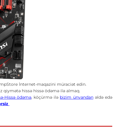
pStore İnternet-maqazini müraciət edin.
 qiymətə hissə hissə ödəmə ilə almaq.
sə-Hissə ödəmə
, köçürmə ilə
bizim ünvandan
əldə edə
ərsiz