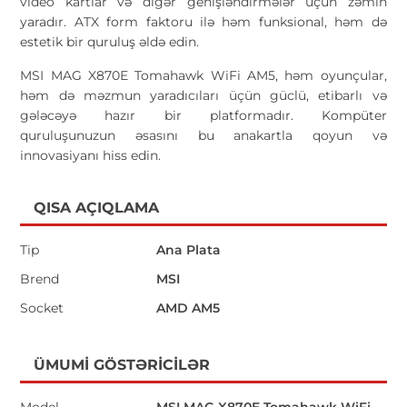
video kartlar və digər genişləndirmələr üçün zəmin
yaradır. ATX form faktoru ilə həm funksional, həm də
estetik bir quruluş əldə edin.
MSI MAG X870E Tomahawk WiFi AM5, həm oyunçular,
həm də məzmun yaradıcıları üçün güclü, etibarlı və
gələcəyə hazır bir platformadır. Kompüter
quruluşunuzun əsasını bu anakartla qoyun və
innovasiyanı hiss edin.
QISA AÇIQLAMA
Tip
Ana Plata
Brend
MSI
Socket
AMD AM5
ÜMUMI GÖSTƏRICILƏR