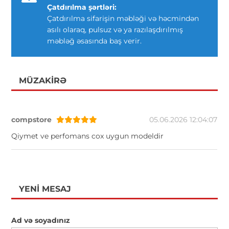
Çatdırılma şərtləri:
Çatdırılma sifarişin məbləği və həcmindən
asılı olaraq, pulsuz və ya razılaşdırılmış
məbləğ əsasında baş verir.
MÜZAKIRƏ
compstore
05.06.2026 12:04:07
Qiymet ve perfomans cox uygun modeldir
YENI MESAJ
Ad və soyadınız