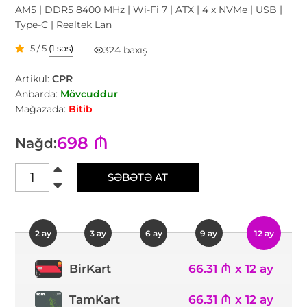
AM5 | DDR5 8400 MHz | Wi-Fi 7 | ATX | 4 x NVMe | USB |
Type-C | Realtek Lan
5 / 5
(1 səs)
324 baxış
Artikul:
CPR
Anbarda:
Mövcuddur
Mağazada:
Bitib
698 ₼
Nağd:
SƏBƏTƏ AT
2 ay
3 ay
6 ay
9 ay
12 ay
66.31 ₼ x 12 ay
BirKart
TamKart
66.31 ₼ x 12 ay