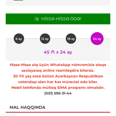
HISSƏ-HISSƏ ÖDƏ!
6 ay
12 ay
18 ay
24 ay
45 ₼ x 24 ay
Hissə-Hissə alış üçün WhatsApp nömrəmizlə əlaqə
saxlayaraq online rəsmiləşdirə bilərsiz.
20-70 yaş arası bütün Azərbaycan Respublikası
vətəndaşı olan hər kəs müraciət edə bilər.
Mobil telefonda mütləq SİMA proqramı olmalıdır.
(051) 596-31-44
MAL HAQQINDA