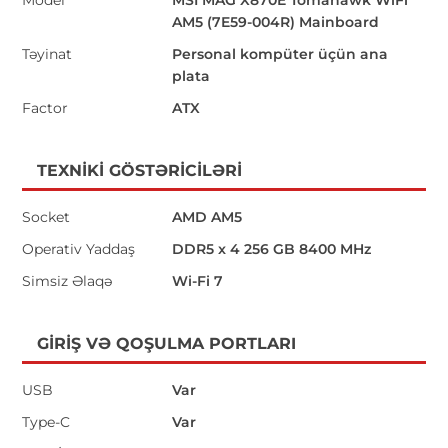
Model
MSI MAG X870E Tomahawk WiFi
AM5 (7E59-004R) Mainboard
Təyinat
Personal kompüter üçün ana
plata
Factor
ATX
TEXNIKI GÖSTƏRICILƏRI
Socket
AMD AM5
Operativ Yaddaş
DDR5 x 4 256 GB 8400 MHz
Simsiz Əlaqə
Wi-Fi 7
GIRIŞ VƏ QOŞULMA PORTLARI
USB
Var
Type-C
Var