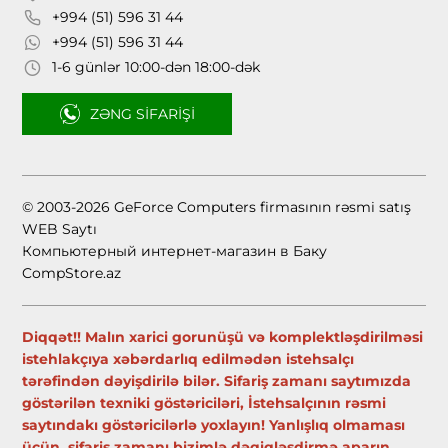
+994 (51) 596 31 44
+994 (51) 596 31 44
1-6 günlər 10:00-dən 18:00-dək
ZƏNG SIFARIŞI
© 2003-2026 GeForce Computers firmasının rəsmi satış
WEB Saytı
Компьютерный интернет-магазин в Баку
CompStore.az
Diqqət!! Malın xarici gorunüşü və komplektləşdirilməsi
istehlakçıya xəbərdarlıq edilmədən istehsalçı
tərəfindən dəyişdirilə bilər. Sifariş zamanı saytımızda
göstərilən texniki göstəriciləri, İstehsalçının rəsmi
saytındakı göstəricilərlə yoxlayın! Yanlışlıq olmaması
üçün, sifariş zamanı bizimlə dəqiqləşdirmə aparın.