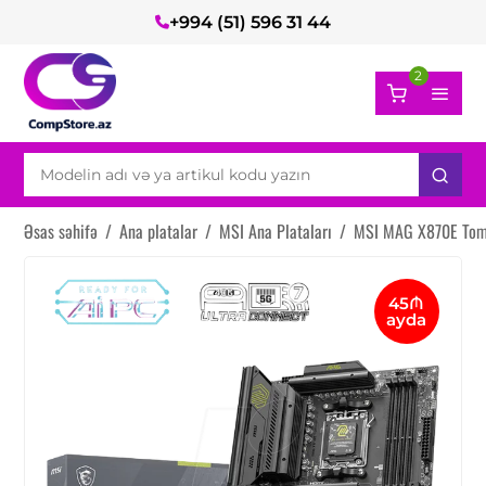
+994 (51) 596 31 44
2
Əsas səhifə
/
Ana platalar
/
MSI Ana Plataları
/
MSI MAG X870E Tom
45₼
ayda