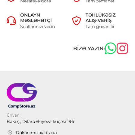
Məsafəyə görə
Tam zəmanət
ONLAYN
TƏHLÜKƏSIZ
MƏSLƏHƏTÇI
ALIŞ-VERIŞ
Suallarınızı verin
Tam güvənilir
BIZƏ YAZIN:
Ünvan:
Bakı ş., Dilarə Əliyeva küçəsi 196
Dükanımız xəritədə