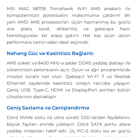
MSI MAG X870E Tomahawk WiFi AM5 anakartı ilə
kompüterinizin potensialını maksimuma çatdırın! Ən
yeni AMD AM5 prosessorları üçün hazırlanmış bu güclü
ana plata, sürət, etibarlılıq və gələcəyə hazır
texnologiyaları bir araya gətirir. Hər kəs üçün üstün
performans təmin edən ideal seçimdir.
Nəhəng Güc və Kəsintisiz Bağlantı
AM5 soketi və 8400 MHz-ə qədər DDR5 yaddaş dəstəyi ilə
sisteminizin potensialını açın. Oyun və ağır proqramlarda
misilsiz sürətə nail olun. Qabaqcıl Wi-Fi 7 və Realtek
Ethernet sayəsində kəsintisiz onlayn təcrübə yaşayın.
Geniş USB, Type-C, HDMI və DisplayPort portları bütün
cihazlarınızı dəstəkləyir.
Geniş Saxlama və Genişləndirmə
Dörd NVMe slotu ilə ultra sürətli SSD-lərdən faydalanın,
böyük faylları anında yükləyin. Dörd SATA portu əlavə
yaddaş imkanları təklif edir. Üç PCI-E slotu isə ən güclü