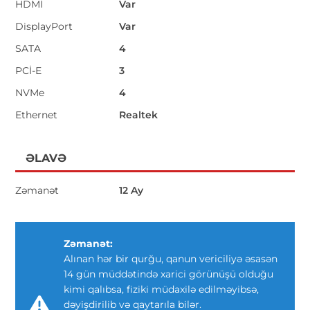
HDMİ
Var
DisplayPort
Var
SATA
4
PCİ-E
3
NVMe
4
Ethernet
Realtek
ƏLAVƏ
Zəmanət
12 Ay
Zəmanət:
Alınan hər bir qurğu, qanun vericiliyə əsasən
14 gün müddətində xarici görünüşü olduğu
kimi qalıbsa, fiziki müdaxilə edilməyibsə,
dəyişdirilib və qaytarıla bilər.