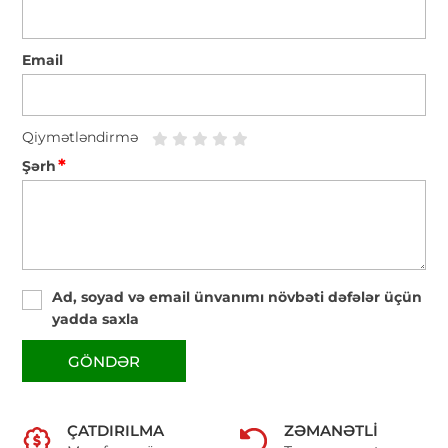
Email
Qiymətləndirmə
*
Şərh
Ad, soyad və email ünvanımı növbəti dəfələr üçün
yadda saxla
GÖNDƏR
ÇATDIRILMA
ZƏMANƏTLI