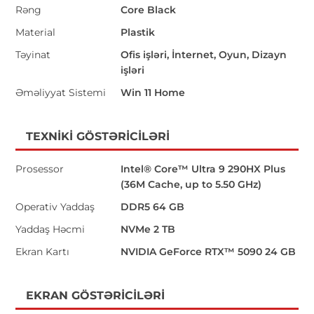
Rəng
Core Black
Material
Plastik
Təyinat
Ofis işləri, İnternet, Oyun, Dizayn
işləri
Əməliyyat Sistemi
Win 11 Home
TEXNIKI GÖSTƏRICILƏRI
Prosessor
Intel® Core™ Ultra 9 290HX Plus
(36M Cache, up to 5.50 GHz)
Operativ Yaddaş
DDR5 64 GB
Yaddaş Həcmi
NVMe 2 TB
Ekran Kartı
NVIDIA GeForce RTX™ 5090 24 GB
EKRAN GÖSTƏRICILƏRI