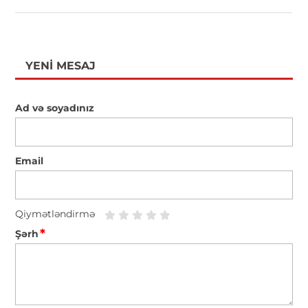
YENI MESAJ
Ad və soyadınız
Email
Qiymətləndirmə
*
Şərh