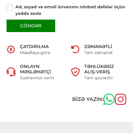
Ad, soyad və email ünvanımı növbəti dəfələr üçün
yadda saxla
GÖNDƏR
ÇATDIRILMA
ZƏMANƏTLI
Məsafəyə görə
Tam zəmanət
ONLAYN
TƏHLÜKƏSIZ
MƏSLƏHƏTÇI
ALIŞ-VERIŞ
Suallarınızı verin
Tam güvənilir
BIZƏ YAZIN: