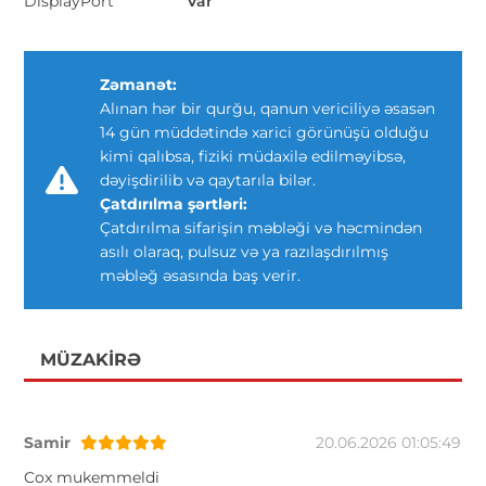
DisplayPort
Var
Zəmanət:
Alınan hər bir qurğu, qanun vericiliyə əsasən
14 gün müddətində xarici görünüşü olduğu
kimi qalıbsa, fiziki müdaxilə edilməyibsə,
dəyişdirilib və qaytarıla bilər.
Çatdırılma şərtləri:
Çatdırılma sifarişin məbləği və həcmindən
asılı olaraq, pulsuz və ya razılaşdırılmış
məbləğ əsasında baş verir.
MÜZAKIRƏ
Samir
20.06.2026 01:05:49
Cox mukemmeldi