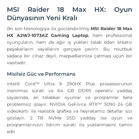
MSI Raider 18 Max HX: Oyun
Dünyasının Yeni Kralı
Ən son texnologiya ilə gücləndirilmiş
MSI Raider 18 Max
HX A2WJ-1073AZ Gaming Laptop
, həm professional
oyunçuların, həm də ağır iş yükləri tələb edən kreativ
peşəkarların xəyallarını gerçəyə çevirir. Bu noutbuk
sadəcə bir cihaz deyil, məqsədlərinizə çatmaq üçün bir
vasitədir.
Misilsiz Güc və Performans
Intel® Core™ Ultra 9 290HX Plus prosessorunun
inanılmaz sürəti və 64 GB DDR5 operativ yaddaş
sayəsində, ən tələbkar oyunlar və proqramlar belə
problemsiz işləyir. NVIDIA GeForce RTX™ 5090 24 GB
videokartı ilə realistik qrafika və heyrətamiz detallar sizi
gözləyir. 2 TB NVMe SSD yaddaş isə oyun və
proqramlarınızın ildırım sürəti ilə yüklənməsini təmin
edir.