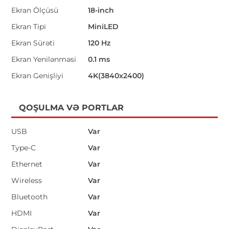
Ekran Ölçüsü
18-inch
Ekran Tipi
MiniLED
Ekran Sürəti
120 Hz
Ekran Yenilənməsi
0.1 ms
Ekran Genişliyi
4K(3840x2400)
QOŞULMA VƏ PORTLAR
USB
Var
Type-C
Var
Ethernet
Var
Wireless
Var
Bluetooth
Var
HDMI
Var