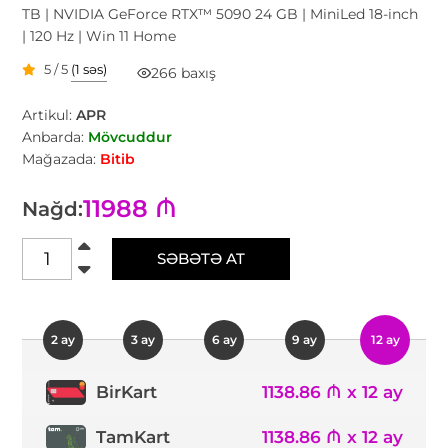
TB | NVIDIA GeForce RTX™ 5090 24 GB | MiniLed 18-inch
| 120 Hz | Win 11 Home
5 / 5
(1 səs)
266 baxış
Artikul:
APR
Anbarda:
Mövcuddur
Mağazada:
Bitib
11988 ₼
Nağd:
SƏBƏTƏ AT
2 ay
3 ay
6 ay
9 ay
12 ay
1138.86 ₼ x 12 ay
BirKart
TamKart
1138.86 ₼ x 12 ay