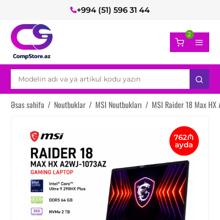
+994 (51) 596 31 44
2
Əsas səhifə
/
Noutbuklar
/
MSI Noutbukları
/
MSI Raider 18 Max HX
762₼
ayda