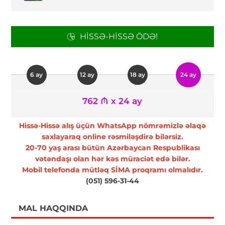
HISSƏ-HISSƏ ÖDƏ!
6 ay
12 ay
18 ay
24 ay
762 ₼ x 24 ay
Hissə-Hissə alış üçün WhatsApp nömrəmizlə əlaqə
saxlayaraq online rəsmiləşdirə bilərsiz.
20-70 yaş arası bütün Azərbaycan Respublikası
vətəndaşı olan hər kəs müraciət edə bilər.
Mobil telefonda mütləq SİMA proqramı olmalıdır.
(051) 596-31-44
MAL HAQQINDA