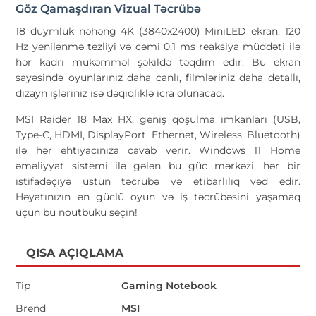
Göz Qamaşdıran Vizual Təcrübə
18 düymlük nəhəng 4K (3840x2400) MiniLED ekran, 120
Hz yenilənmə tezliyi və cəmi 0.1 ms reaksiya müddəti ilə
hər kadrı mükəmməl şəkildə təqdim edir. Bu ekran
sayəsində oyunlarınız daha canlı, filmləriniz daha detallı,
dizayn işləriniz isə dəqiqliklə icra olunacaq.
MSI Raider 18 Max HX, geniş qoşulma imkanları (USB,
Type-C, HDMI, DisplayPort, Ethernet, Wireless, Bluetooth)
ilə hər ehtiyacınıza cavab verir. Windows 11 Home
əməliyyat sistemi ilə gələn bu güc mərkəzi, hər bir
istifadəçiyə üstün təcrübə və etibarlılıq vəd edir.
Həyatınızın ən güclü oyun və iş təcrübəsini yaşamaq
üçün bu noutbuku seçin!
QISA AÇIQLAMA
Tip
Gaming Notebook
Brend
MSI