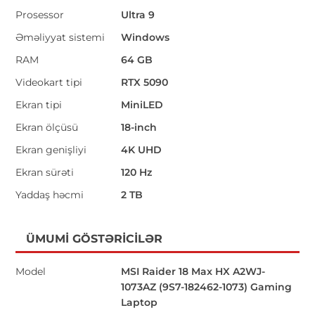
Prosessor
Ultra 9
Əməliyyat sistemi
Windows
RAM
64 GB
Videokart tipi
RTX 5090
Ekran tipi
MiniLED
Ekran ölçüsü
18-inch
Ekran genişliyi
4K UHD
Ekran sürəti
120 Hz
Yaddaş həcmi
2 TB
ÜMUMI GÖSTƏRICILƏR
Model
MSI Raider 18 Max HX A2WJ-
1073AZ (9S7-182462-1073) Gaming
Laptop