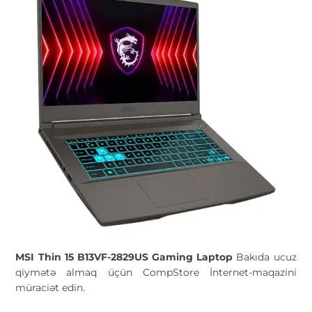
MSI Thin 15 B13VF-2829US
Gaming Laptop
Bakıda ucuz
qiymətə almaq üçün CompStore İnternet-maqazini
müraciət edin.