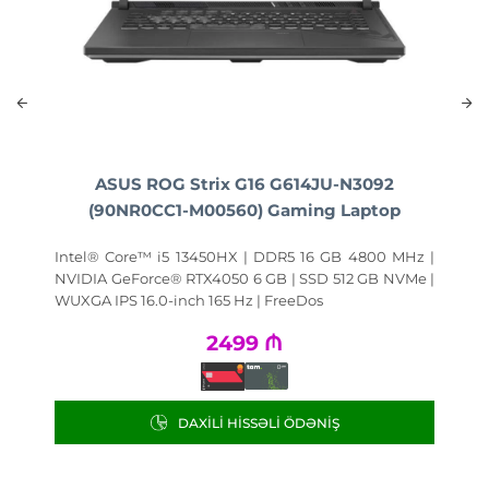
ASUS ROG Strix G16 G614JU-N3092
p
(90NR0CC1-M00560) Gaming Laptop
MHz |
Intel® Core™ i5 13450HX | DDR5 16 GB 4800 MHz |
Inte
VMe |
NVIDIA GeForce® RTX4050 6 GB | SSD 512 GB NVMe |
NVID
WUXGA IPS 16.0-inch 165 Hz | FreeDos
IPS 
2499
₼
DAXILI HISSƏLI ÖDƏNIŞ