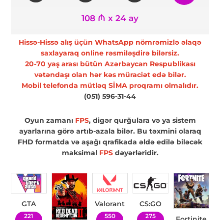
108 ₼ x 24 ay
Hissə-Hissə alış üçün WhatsApp nömrəmizlə əlaqə
saxlayaraq online rəsmiləşdirə bilərsiz.
20-70 yaş arası bütün Azərbaycan Respublikası
vətəndaşı olan hər kəs müraciət edə bilər.
Mobil telefonda mütləq SİMA proqramı olmalıdır.
(051) 596-31-44
Oyun zamanı
FPS
, digər qurğulara və ya sistem
ayarlarına görə artıb-azala bilər. Bu təxmini olaraq
FHD formatda və aşağı qrafikada əldə edilə biləcək
maksimal
FPS
dəyərləridir.
GTA
Valorant
CS:GO
221
550
275
Fortinite