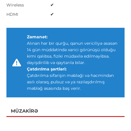
Wireless
✔
HDMI
✔
Zəmanət:
Alınan hər bir qurğu, qanun vericiliyə əsasən
14 gün müddətində xarici görünüşü olduğu
kimi qalıbsa, fiziki müdaxilə edilməyibsə,
dəyişdirilib və qaytarıla bilər.
Çatdırılma şərtləri:
Çatdırılma sifarişin məbləği və həcmindən
asılı olaraq, pulsuz və ya razılaşdırılmış
məbləğ əsasında baş verir.
MÜZAKIRƏ