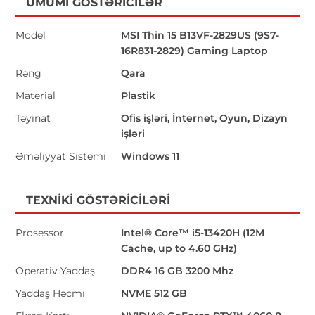
ÜMUMI GÖSTƏRICILƏR
Model
MSI Thin 15 B13VF-2829US (9S7-
16R831-2829) Gaming Laptop
Rəng
Qara
Material
Plastik
Təyinat
Ofis işləri, İnternet, Oyun, Dizayn
işləri
Əməliyyat Sistemi
Windows 11
TEXNIKI GÖSTƏRICILƏRI
Prosessor
Intel® Core™ i5-13420H (12M
Cache, up to 4.60 GHz)
Operativ Yaddaş
DDR4 16 GB 3200 Mhz
Yaddaş Həcmi
NVME 512 GB