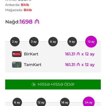
Anbarda:
Bitib
Mağazada:
Bitib
1698 ₼
Nağd:
2 ay
3 ay
6 ay
9 ay
12 ay
161.31 ₼ x 12 ay
BirKart
TamKart
161.31 ₼ x 12 ay
HISSƏ-HISSƏ ÖDƏ!
6 ay
12 ay
18 ay
24 ay