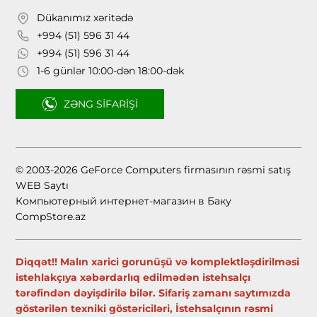
Dükanımız xəritədə
+994 (51) 596 31 44
+994 (51) 596 31 44
1-6 günlər 10:00-dən 18:00-dək
ZƏNG SIFARIŞI
© 2003-2026 GeForce Computers firmasının rəsmi satış
WEB Saytı
Компьютерный интернет-магазин в Баку
CompStore.az
Diqqət!! Malın xarici gorunüşü və komplektləşdirilməsi
istehlakçıya xəbərdarlıq edilmədən istehsalçı
tərəfindən dəyişdirilə bilər. Sifariş zamanı saytımızda
göstərilən texniki göstəriciləri, İstehsalçının rəsmi