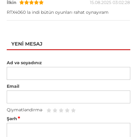
İlkin
15.08.2025 03:02:28
RTX4060 la indi bütün oyunları rahat oynayıram
YENI MESAJ
Ad və soyadınız
Email
Qiymətləndirmə
*
Şərh