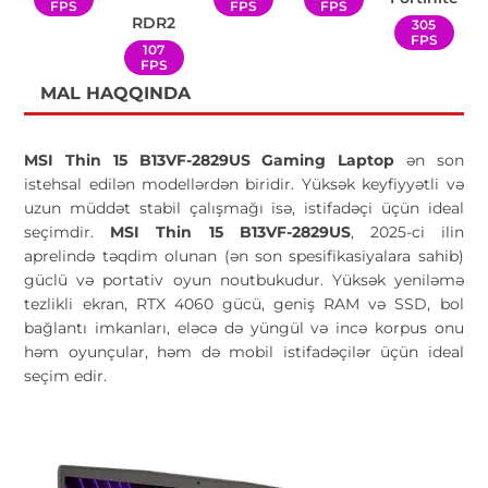
FPS
FPS
FPS
RDR2
305
FPS
107
FPS
MAL HAQQINDA
MSI Thin 15 B13VF-2829US
Gaming Laptop
ən son
istehsal edilən modellərdən biridir. Yüksək keyfiyyətli və
uzun müddət stabil çalışmağı isə, istifadəçi üçün ideal
seçimdir.
MSI Thin 15 B13VF-2829US
, 2025-ci ilin
aprelində təqdim olunan (ən son spesifikasiyalara sahib)
güclü və portativ oyun noutbukudur.
Yüksək yeniləmə
tezlikli ekran, RTX 4060 gücü, geniş RAM və SSD, bol
bağlantı imkanları, eləcə də yüngül və incə korpus onu
həm oyunçular, həm də mobil istifadəçilər üçün ideal
seçim edir.