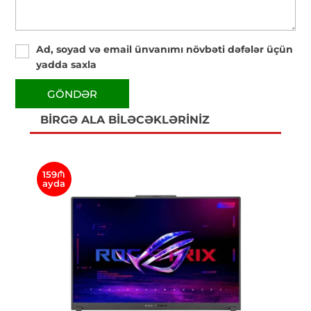
Ad, soyad və email ünvanımı növbəti dəfələr üçün
yadda saxla
GÖNDƏR
BIRGƏ ALA BILƏCƏKLƏRINIZ
159₼
14
ayda
ay