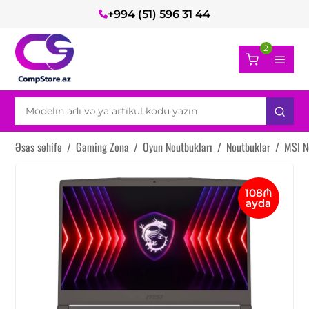
+994 (51) 596 31 44
2
Əsas səhifə
/
Gaming Zona
/
Oyun Noutbukları
/
Noutbuklar
/
MSI N
108₼
ayda