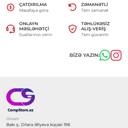
ÇATDIRILMA
ZƏMANƏTLI
Məsafəyə görə
Tam zəmanət
ONLAYN
TƏHLÜKƏSIZ
MƏSLƏHƏTÇI
ALIŞ-VERIŞ
Suallarınızı verin
Tam güvənilir
BIZƏ YAZIN:
Ünvan:
Bakı ş., Dilarə Əliyeva küçəsi 196