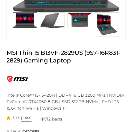
MSI Thin 15 B13VF-2829US (9S7-16R831-
2829) Gaming Laptop
Intel® Core™ i5-13420H | DDR4 16 GB 3200 MHz | NVIDIA
GeForce® RTX4060 8 GB | SSD 512 TB NVMe | FHD IPS
15.6-inch 144 Hz | Windows 11
5 / 5
(1 səs)
712 baxış
Artikul:
OOOPR