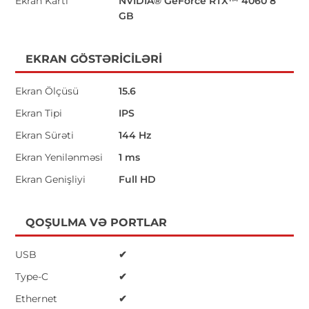
Ekran Kartı
NVIDIA® GeForce RTX™ 4060 8
GB
EKRAN GÖSTƏRICILƏRI
Ekran Ölçüsü
15.6
Ekran Tipi
IPS
Ekran Sürəti
144 Hz
Ekran Yenilənməsi
1 ms
Ekran Genişliyi
Full HD
QOŞULMA VƏ PORTLAR
USB
✔
Type-C
✔
Ethernet
✔