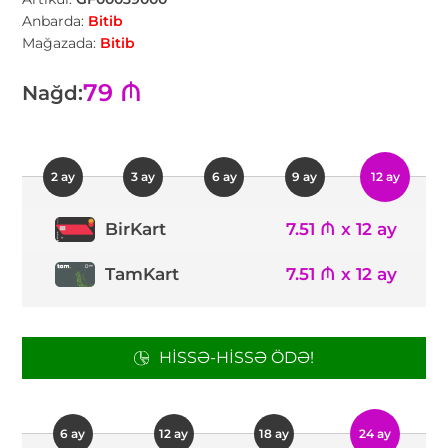
Anbarda:
Bitib
Mağazada:
Bitib
79 ₼
Nağd:
2 ay
3 ay
6 ay
9 ay
12 ay
7.51 ₼ x 12 ay
BirKart
TamKart
7.51 ₼ x 12 ay
HISSƏ-HISSƏ ÖDƏ!
6 ay
12 ay
18 ay
24 ay