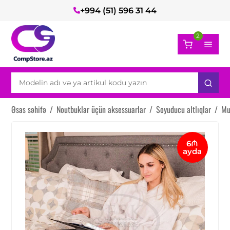
+994 (51) 596 31 44
2
Əsas səhifə
/
Noutbuklar üçün aksessuarlar
/
Soyuducu altlıqlar
/
Mu
6₼
ayda