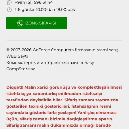
+994 (51) 596 31 44
1-6 günlər 10:00-dən 18:00-dək
ZƏNG SIFARIŞI
© 2003-2026 GeForce Computers firmasının rəsmi satış
WEB Saytı
Компьютерный интернет-магазин в Баку
CompStore.az
Diqqət!! Malın xarici gorunüşü və komplektləşdirilməsi
istehlakçıya xəbərdarlıq edilmədən istehsalçı
tərəfindən dəyişdirilə bilər. Sifariş zamanı saytımızda
göstərilən texniki göstəriciləri, İstehsalçının rəsmi
saytındakı göstəricilərlə yoxlayın! Yanlışlıq olmaması
üçün, sifariş zamanı bizimlə dəqiqləşdirmə aparın.
Sifariş zamanı malın dükanımızda olmağı barədə