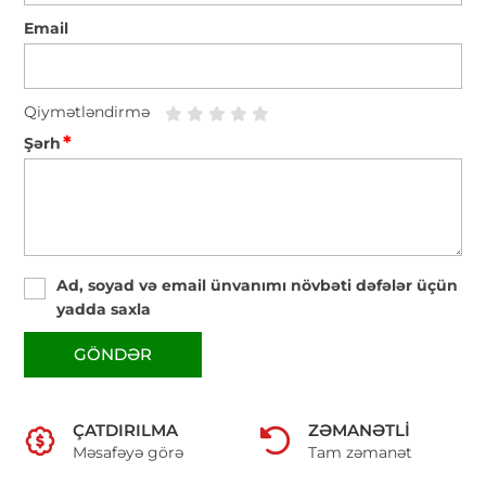
Email
Qiymətləndirmə
*
Şərh
Ad, soyad və email ünvanımı növbəti dəfələr üçün
yadda saxla
GÖNDƏR
ÇATDIRILMA
ZƏMANƏTLI
Məsafəyə görə
Tam zəmanət