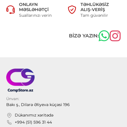
ONLAYN
TƏHLÜKƏSIZ
MƏSLƏHƏTÇI
ALIŞ-VERIŞ
Suallarınızı verin
Tam güvənilir
BIZƏ YAZIN:
Ünvan:
Bakı ş., Dilarə Əliyeva küçəsi 196
Dükanımız xəritədə
+994 (51) 596 31 44