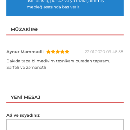
asılı olaraq, pulsuz və ya razılaşdırılmış
məbləğ əsasında baş verir.
MÜZAKIRƏ
Aynur Məmmədli
22.01.2020 09:46:58
Bakıda tapa bilmədiyim texnikanı buradan tapıram.
Sərfəli və zəmanətli
YENI MESAJ
Ad və soyadınız