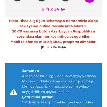
6 ₼ x 24 ay
Hissə-Hissə alış üçün WhatsApp nömrəmizlə əlaqə
saxlayaraq online rəsmiləşdirə bilərsiz.
20-70 yaş arası bütün Azərbaycan Respublikası
vətəndaşı olan hər kəs müraciət edə bilər.
Mobil telefonda mütləq SİMA proqramı olmalıdır.
(051) 596-31-44
Zəmanət:
Alınan hər bir qurğu, qanun vericiliyə əsasən
14 gün müddətində xarici görünüşü olduğu
kimi qalıbsa, fiziki müdaxilə edilməyibsə,
dəyişdirilib və qaytarıla bilər.
Çatdırılma şərtləri:
Çatdırılma sifarişin məbləği və həcmindən