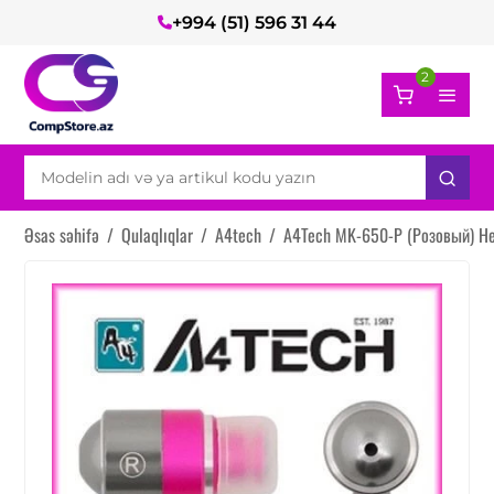
+994 (51) 596 31 44
2
Əsas səhifə
/
Qulaqlıqlar
/
A4tech
/
A4Tech MK-650-P (Розовый) H