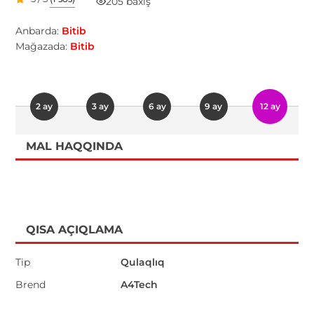
205 baxış
Anbarda:
Bitib
Mağazada:
Bitib
2 ay
3 ay
6 ay
9 ay
12 ay
MAL HAQQINDA
QISA AÇIQLAMA
Tip
Qulaqlıq
Brend
A4Tech