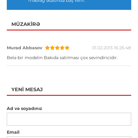
məbləğ əsasında baş verir.
MÜZAKIRƏ
Murad Abbasov
01.02.2013 16:26:48
Belə bir modelin Bakıda satılması çox sevindiricidir.
YENI MESAJ
Ad və soyadınız
Email