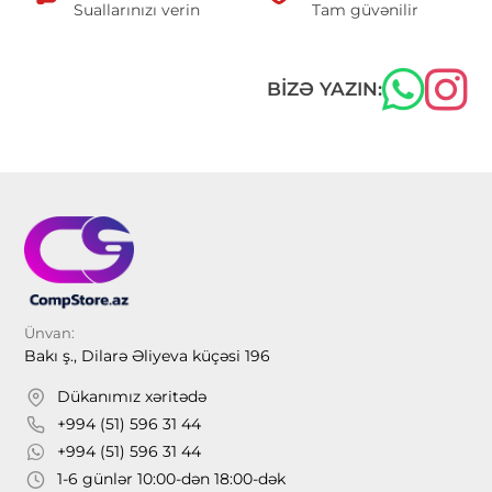
Suallarınızı verin
Tam güvənilir
BIZƏ YAZIN:
Ünvan:
Bakı ş., Dilarə Əliyeva küçəsi 196
Dükanımız xəritədə
+994 (51) 596 31 44
+994 (51) 596 31 44
1-6 günlər 10:00-dən 18:00-dək