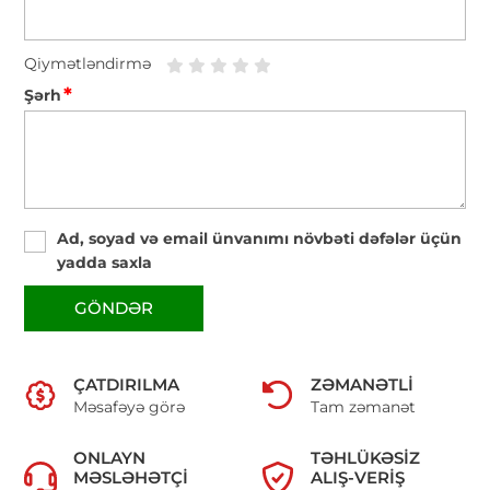
Qiymətləndirmə
*
Şərh
Ad, soyad və email ünvanımı növbəti dəfələr üçün
yadda saxla
GÖNDƏR
ÇATDIRILMA
ZƏMANƏTLI
Məsafəyə görə
Tam zəmanət
ONLAYN
TƏHLÜKƏSIZ
MƏSLƏHƏTÇI
ALIŞ-VERIŞ