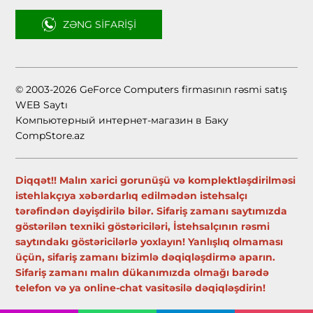
ZƏNG SIFARIŞI
© 2003-2026 GeForce Computers firmasının rəsmi satış
WEB Saytı
Компьютерный интернет-магазин в Баку
CompStore.az
Diqqət!! Malın xarici gorunüşü və komplektləşdirilməsi
istehlakçıya xəbərdarlıq edilmədən istehsalçı
tərəfindən dəyişdirilə bilər. Sifariş zamanı saytımızda
göstərilən texniki göstəriciləri, İstehsalçının rəsmi
saytındakı göstəricilərlə yoxlayın! Yanlışlıq olmaması
üçün, sifariş zamanı bizimlə dəqiqləşdirmə aparın.
Sifariş zamanı malın dükanımızda olmağı barədə
telefon və ya online-chat vasitəsilə dəqiqləşdirin!