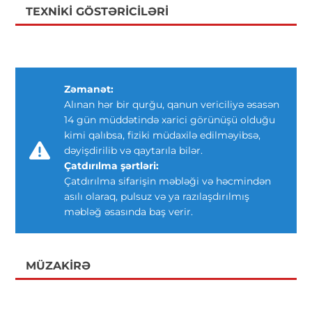
TEXNIKI GÖSTƏRICILƏRI
Zəmanət:
Alınan hər bir qurğu, qanun vericiliyə əsasən
14 gün müddətində xarici görünüşü olduğu
kimi qalıbsa, fiziki müdaxilə edilməyibsə,
dəyişdirilib və qaytarıla bilər.
Çatdırılma şərtləri:
Çatdırılma sifarişin məbləği və həcmindən
asılı olaraq, pulsuz və ya razılaşdırılmış
məbləğ əsasında baş verir.
MÜZAKIRƏ