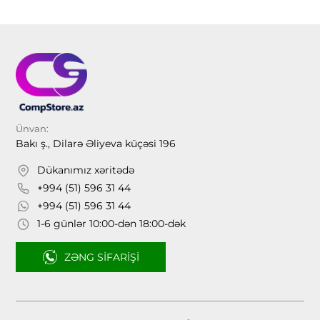
Ünvan:
Bakı ş., Dilarə Əliyeva küçəsi 196
Dükanımız xəritədə
+994 (51) 596 31 44
+994 (51) 596 31 44
1-6 günlər 10:00-dən 18:00-dək
ZƏNG SIFARIŞI