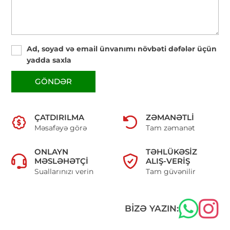
Ad, soyad və email ünvanımı növbəti dəfələr üçün
yadda saxla
GÖNDƏR
ÇATDIRILMA
ZƏMANƏTLI
Məsafəyə görə
Tam zəmanət
ONLAYN
TƏHLÜKƏSIZ
MƏSLƏHƏTÇI
ALIŞ-VERIŞ
Suallarınızı verin
Tam güvənilir
BIZƏ YAZIN: