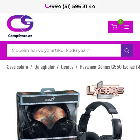
+994 (51) 596 31 44
2
Əsas səhifə
/
Qulaqlıqlar
/
Genius
/
Наушник Genius G550 Lychas (