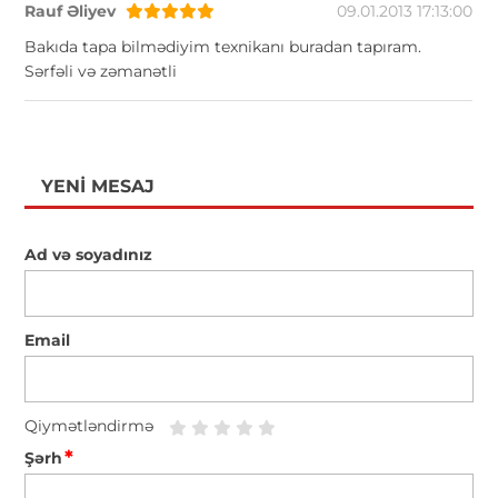
Rauf Əliyev
09.01.2013 17:13:00
Bakıda tapa bilmədiyim texnikanı buradan tapıram.
Sərfəli və zəmanətli
YENI MESAJ
Ad və soyadınız
Email
Qiymətləndirmə
*
Şərh