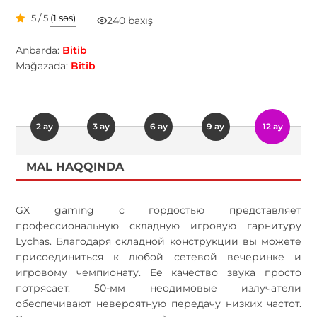
5 / 5
(1 səs)
240 baxış
Anbarda:
Bitib
Mağazada:
Bitib
2 ay
3 ay
6 ay
9 ay
12 ay
MAL HAQQINDA
GX gaming с гордостью представляет
профессиональную складную игровую гарнитуру
Lychas. Благодаря складной конструкции вы можете
присоединиться к любой сетевой вечеринке и
игровому чемпионату. Ее качество звука просто
потрясает. 50-мм неодимовые излучатели
обеспечивают невероятную передачу низких частот.