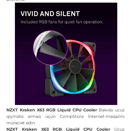
NZXT Kraken X63 RGB Liquid CPU Cooler
Bakıda ucuz
qiymətə almaq üçün CompStore İnternet-maqazini
müraciət edin.
NZXT Kraken X63 RGB Liquid CPU Cooler
Ucuz