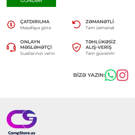
GÖNDƏR
ÇATDIRILMA
ZƏMANƏTLI
Məsafəyə görə
Tam zəmanət
ONLAYN
TƏHLÜKƏSIZ
MƏSLƏHƏTÇI
ALIŞ-VERIŞ
Suallarınızı verin
Tam güvənilir
BIZƏ YAZIN: