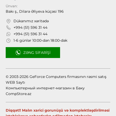
Ünvan:
Bakı ş., Dilarə Əliyeva küçəsi 196
Dükanımız xəritədə
+994 (51) 596 31 44
+994 (51) 596 31 44
1-6 günlər 10:00-dən 18:00-dək
ZƏNG SIFARIŞI
© 2003-2026 GeForce Computers firmasının rəsmi satış
WEB Saytı
Компьютерный интернет-магазин в Баку
CompStore.az
Diqqət!! Malın xarici gorunüşü və komplektləşdirilməsi