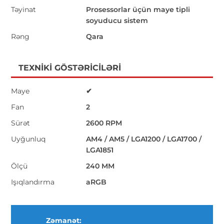
Təyinat
Prosessorlar üçün maye tipli
soyuducu sistem
Rəng
Qara
TEXNIKI GÖSTƏRICILƏRI
Maye
✔
Fan
2
Sürət
2600 RPM
Uyğunluq
AM4 / AM5 / LGA1200 / LGA1700 /
LGA1851
Ölçü
240 MM
Işıqlandırma
aRGB
Zəmanət: