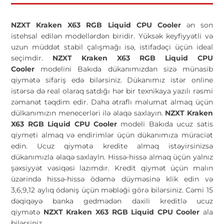
NZXT Kraken X63 RGB Liquid CPU Cooler
ən son
istehsal edilən modellərdən biridir. Yüksək keyfiyyətli və
uzun müddət stabil çalışmağı isə, istifadəçi üçün ideal
seçimdir.
NZXT Kraken X63 RGB Liquid CPU
Cooler
modelini Bakıda dükanımızdan sizə münasib
qiymətə sifariş edə bilərsiniz. Dükanımız istər online
istərsə də real olaraq satdığı hər bir texnikaya yazılı rəsmi
zəmanət təqdim edir. Daha ətraflı məlumat almaq üçün
dülkanımızın menecerləri ilə əlaqə saxlayın.
NZXT Kraken
X63 RGB Liquid CPU Cooler
modeli Bakıda ucuz satis
qiymeti almaq və endirimlər üçün dükanımıza müraciət
edin. Ucuz qiymətə kredite almaq istəyirsinizsə
dükanımızla əlaqə saxlayln. Hissə-hissə almaq üçün yalnız
şəxsiyyət vəsiqəsi lazımdır. Kredit qiymət üçün malın
üzərində hissə-hissə ödəmə düyməsinə klik edin və
3,6,9,12 aylıq ödəniş üçün məbləği görə bilərsiniz. Cəmi 15
dəqiqəyə banka gedmədən daxili kreditlə ucuz
qiymətə
NZXT Kraken X63 RGB Liquid CPU Cooler
ala
bilərsiniz.