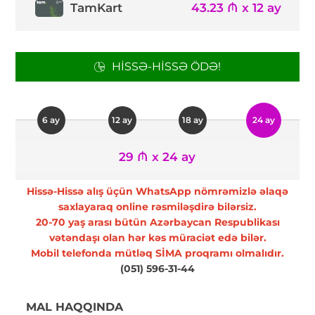
TamKart
43.23 ₼ x 12 ay
HISSƏ-HISSƏ ÖDƏ!
6 ay
12 ay
18 ay
24 ay
29 ₼ x 24 ay
Hissə-Hissə alış üçün WhatsApp nömrəmizlə əlaqə
saxlayaraq online rəsmiləşdirə bilərsiz.
20-70 yaş arası bütün Azərbaycan Respublikası
vətəndaşı olan hər kəs müraciət edə bilər.
Mobil telefonda mütləq SİMA proqramı olmalıdır.
(051) 596-31-44
MAL HAQQINDA