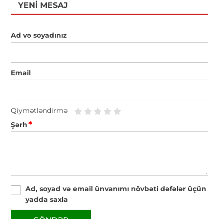
YENI MESAJ
Ad və soyadınız
Email
Qiymətləndirmə
*
Şərh
Ad, soyad və email ünvanımı növbəti dəfələr üçün
yadda saxla