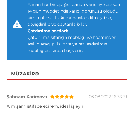
Alınan hər bir qurğu, qanun vericiliyə əsasən
14 gün müddətində xarici görünüşü olduğu
kimi qalıbsa, fiziki müdaxilə edilməyibsə,
dəyişdirilib və qaytarıla bilər.
Çatdırılma şərtləri:
Çatdırılma sifarişin məbləği və həcmindən
asılı olaraq, pulsuz və ya razılaşdırılmış
məbləğ əsasında baş verir.
MÜZAKIRƏ
Şəbnəm Kərimova
03.08.2022 16:33:19
Almışam istifadə edirəm, ideal işləyir