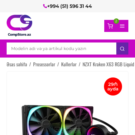
+994 (51) 596 31 44
2
Əsas səhifə
/
Prosessorlar
/
Kullerlər
/
NZXT Kraken X63 RGB Liquid
29₼
ayda