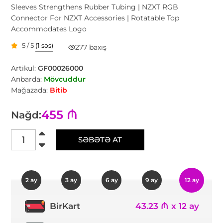
Sleeves Strengthens Rubber Tubing | NZXT RGB
Connector For NZXT Accessories | Rotatable Top
Accommodates Logo
5 / 5
(1 səs)
277 baxış
Artikul:
GF00026000
Anbarda:
Mövcuddur
Mağazada:
Bitib
455 ₼
Nağd:
SƏBƏTƏ AT
2 ay
3 ay
6 ay
9 ay
12 ay
43.23 ₼ x 12 ay
BirKart