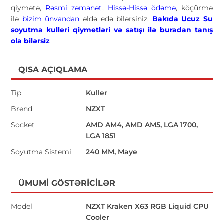
qiymətə,
Rəsmi zəmanət
,
Hissə-Hissə ödəmə
, köçürmə
ilə
bizim ünvandan
əldə edə bilərsiniz.
Bakıda Ucuz Su
soyutma kulleri
qiymetləri və satışı ilə buradan tanış
ola bilərsiz
QISA AÇIQLAMA
Tip
Kuller
Brend
NZXT
Socket
AMD AM4, AMD AM5, LGA 1700,
LGA 1851
Soyutma Sistemi
240 MM, Maye
ÜMUMI GÖSTƏRICILƏR
Model
NZXT Kraken X63 RGB Liquid CPU
Cooler