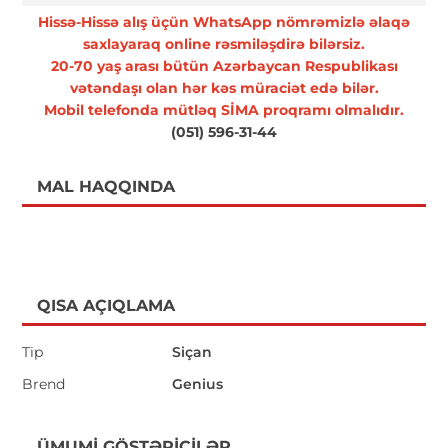
Hissə-Hissə alış üçün WhatsApp nömrəmizlə əlaqə
saxlayaraq online rəsmiləşdirə bilərsiz.
20-70 yaş arası bütün Azərbaycan Respublikası
vətəndaşı olan hər kəs müraciət edə bilər.
Mobil telefonda mütləq SİMA proqramı olmalıdır.
(051) 596-31-44
MAL HAQQINDA
QISA AÇIQLAMA
Tip
Siçan
Brend
Genius
ÜMUMI GÖSTƏRICILƏR