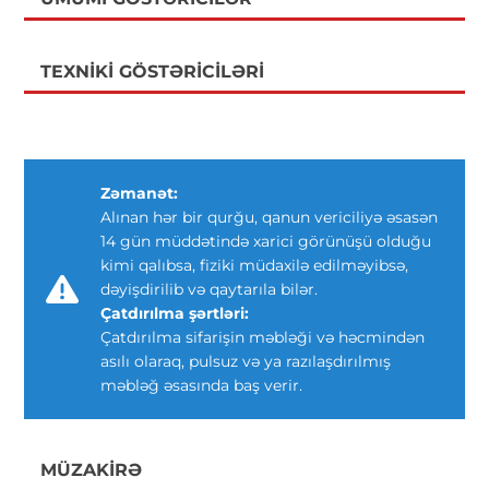
TEXNIKI GÖSTƏRICILƏRI
Zəmanət:
Alınan hər bir qurğu, qanun vericiliyə əsasən
14 gün müddətində xarici görünüşü olduğu
kimi qalıbsa, fiziki müdaxilə edilməyibsə,
dəyişdirilib və qaytarıla bilər.
Çatdırılma şərtləri:
Çatdırılma sifarişin məbləği və həcmindən
asılı olaraq, pulsuz və ya razılaşdırılmış
məbləğ əsasında baş verir.
MÜZAKIRƏ