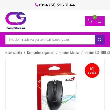
+994 (51) 596 31 44
2
Əsas səhifə
/
Kompüter siçanları
/
Genius Mouse
/
Genius DX-100 S
1₼
ayda