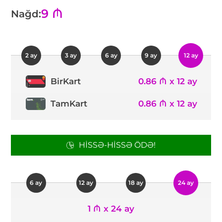
9 ₼
Nağd:
2 ay
3 ay
6 ay
9 ay
12 ay
0.86 ₼ x 12 ay
BirKart
TamKart
0.86 ₼ x 12 ay
HISSƏ-HISSƏ ÖDƏ!
6 ay
12 ay
18 ay
24 ay
1 ₼ x 24 ay