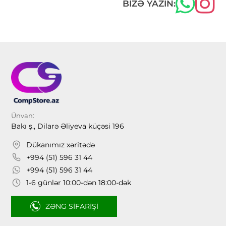
BIZƏ YAZIN:
Ünvan:
Bakı ş., Dilarə Əliyeva küçəsi 196
Dükanımız xəritədə
+994 (51) 596 31 44
+994 (51) 596 31 44
1-6 günlər 10:00-dən 18:00-dək
ZƏNG SIFARIŞI