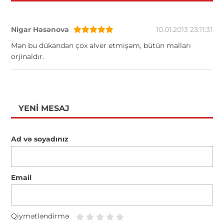
Nigar Həsənova
10.01.2013 23:11:31
Mən bu dükandan çox alver etmişəm, bütün malları
orjinaldır.
YENI MESAJ
Ad və soyadınız
Email
Qiymətləndirmə