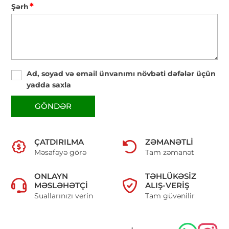
*
Şərh
Ad, soyad və email ünvanımı növbəti dəfələr üçün
yadda saxla
GÖNDƏR
ÇATDIRILMA
ZƏMANƏTLI
Məsafəyə görə
Tam zəmanət
ONLAYN
TƏHLÜKƏSIZ
MƏSLƏHƏTÇI
ALIŞ-VERIŞ
Suallarınızı verin
Tam güvənilir