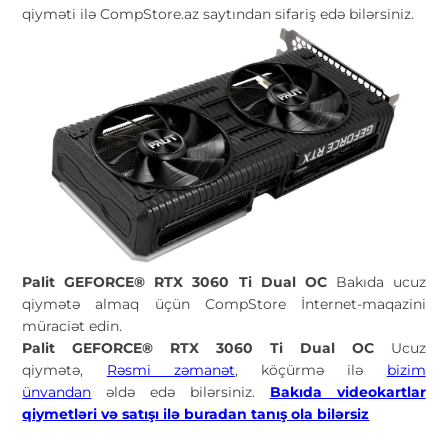
qiyməti ilə CompStore.az saytından sifariş edə bilərsiniz.
Palit GEFORCE® RTX 3060 Ti Dual OC
Bakıda ucuz
qiymətə almaq üçün CompStore İnternet-maqazini
müraciət edin.
Palit GEFORCE® RTX 3060 Ti Dual OC
Ucuz
qiymətə,
Rəsmi zəmanət
, köçürmə ilə
bizim
ünvandan
əldə edə bilərsiniz.
Bakıda videokartlar
qiymetləri və satışı ilə buradan tanış ola bilərsiz