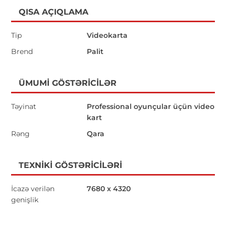
QISA AÇIQLAMA
Tip
Videokarta
Brend
Palit
ÜMUMI GÖSTƏRICILƏR
Təyinat
Professional oyunçular üçün video
kart
Rəng
Qara
TEXNIKI GÖSTƏRICILƏRI
İcazə verilən
7680 x 4320
genişlik