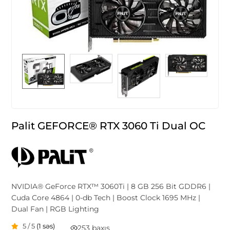
Palit GEFORCE® RTX 3060 Ti Dual OC
NVIDIA® GeForce RTX™ 3060Ti | 8 GB 256 Bit GDDR6 |
Cuda Core 4864 | 0-db Tech | Boost Clock 1695 MHz |
Dual Fan | RGB Lighting
5 / 5
(1 səs)
253 baxış