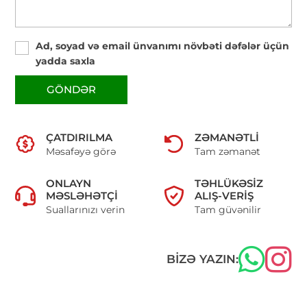
Ad, soyad və email ünvanımı növbəti dəfələr üçün
yadda saxla
GÖNDƏR
ÇATDIRILMA
ZƏMANƏTLI
Məsafəyə görə
Tam zəmanət
ONLAYN
TƏHLÜKƏSIZ
MƏSLƏHƏTÇI
ALIŞ-VERIŞ
Suallarınızı verin
Tam güvənilir
BIZƏ YAZIN: