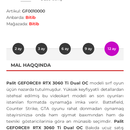
Artikul:
GF0010000
Anbarda:
Bitib
Mağazada:
Bitib
2 ay
3 ay
6 ay
9 ay
12 ay
MAL HAQQINDA
Palit GEFORCE® RTX 3060 Ti Dual OC
modeli sırf oyun
üçün nəzərdə tutulmuşdur. Yüksək keyfiyyətli detallardan
istehsal edilmiş bu videokart modeli ən son oyunları
istənilən formatda oynamağa imka verir. Battefield,
Counter Strike, GTA oyunu rahat donmadan oynamaq
istəyirsinizsə onda həm qiymət baxımından həm də
texniki göstəriciləriniə görə ən münasib seçimdir.
Palit
GEFORCE® RTX 3060 Ti Dual OC
Bakıda ucuz satış