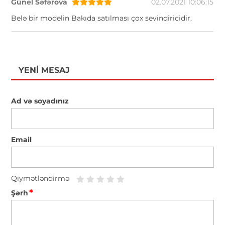
Günel Səfərova
02.07.2021 10:06:15
Belə bir modelin Bakıda satılması çox sevindiricidir.
YENI MESAJ
Ad və soyadınız
Email
Qiymətləndirmə
*
Şərh