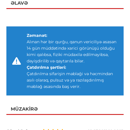
ƏLAVƏ
Zəmanət:
Alınan hər bir qurğu, qanun vericiliyə əsasən
14 gün müddətində xarici görünüşü olduğu
kimi qalıbsa, fiziki müdaxilə edilməyibsə,
dəyişdirilib və qaytarıla bilər.
Çatdırılma şərtləri:
Çatdırılma sifarişin məbləği və həcmindən
asılı olaraq, pulsuz və ya razılaşdırılmış
məbləğ əsasında baş verir.
MÜZAKIRƏ