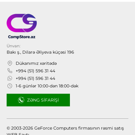
Ünvan:
Bakı ş., Dilarə Əliyeva küçəsi 196
Dükanımız xəritədə
+994 (51) 596 31 44
+994 (51) 596 31 44
1-6 günlər 10:00-dən 18:00-dək
ZƏNG SIFARIŞI
© 2003-2026 GeForce Computers firmasının rəsmi satış
WEB Saytı