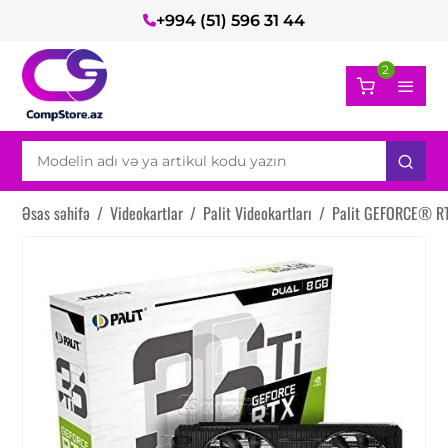
+994 (51) 596 31 44
2
Əsas səhifə
/
Videokartlar
/
Palit Videokartları
/
Palit GEFORCE® RT