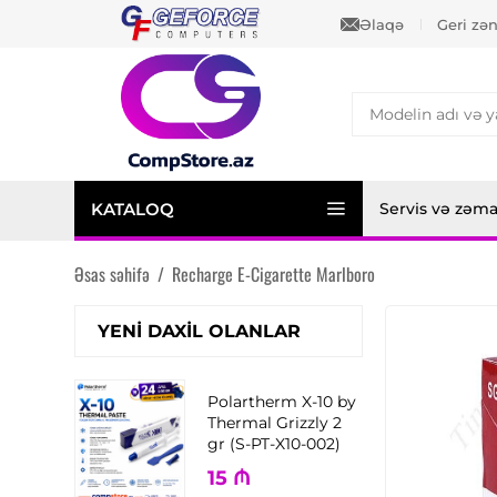
Əlaqə
Geri zə
KATALOQ
Servis və zəm
Əsas səhifə
/
Recharge E-Cigarette Marlboro
YENI DAXIL OLANLAR
Polartherm X-10 by
Thermal Grizzly 2
gr (S-PT-X10-002)
15
₼