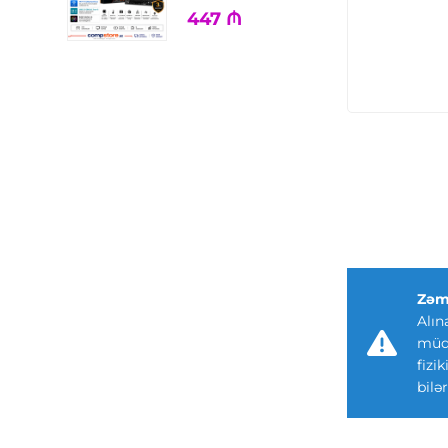
447
₼
Zəm
Alın
müdd
fizi
bilər