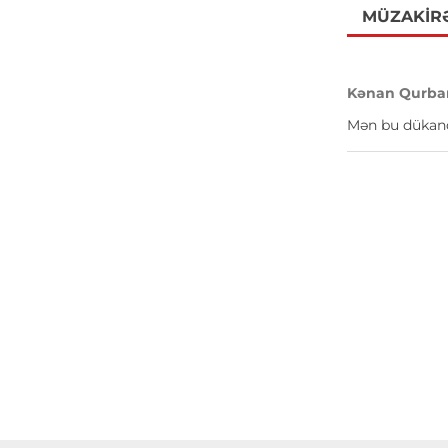
MÜZAKIR
Kənan Qurba
Mən bu dükanda