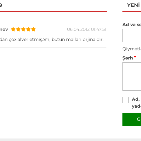
Ə
YENI
Ad və s
nov
06.04.2012 01:47:51
n çox alver etmişəm, bütün malları orjinaldır.
Qiymətl
*
Şərh
Ad,
yad
G