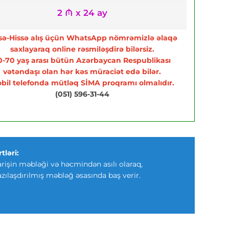
2 ₼ x 24 ay
sə-Hissə alış üçün WhatsApp nömrəmizlə əlaqə
saxlayaraq online rəsmiləşdirə bilərsiz.
0-70 yaş arası bütün Azərbaycan Respublikası
vətəndaşı olan hər kəs müraciət edə bilər.
bil telefonda mütləq SİMA proqramı olmalıdır.
(051) 596-31-44
tləri:
arişin məbləği və həcmindən asılı olaraq,
azılaşdırılmış məbləğ əsasında baş verir.