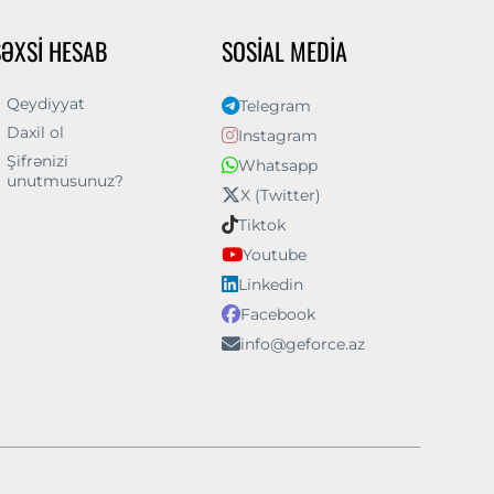
ŞƏXSI HESAB
SOSIAL MEDIA
Qeydiyyat
Telegram
Daxil ol
Instagram
Şifrənizi
Whatsapp
unutmusunuz?
X (Twitter)
Tiktok
Youtube
Linkedin
Facebook
info@geforce.az