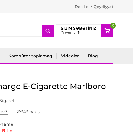
Daxil ol / Qeydiyyat
0
2
SIZIN SƏBƏTINIZ
0
mal -
₼
Kompüter toplamaq
Videolar
Blog
arge E-Cigarette Marlboro
Sigaret
1 səs)
343 baxış
oname
:
Bitib