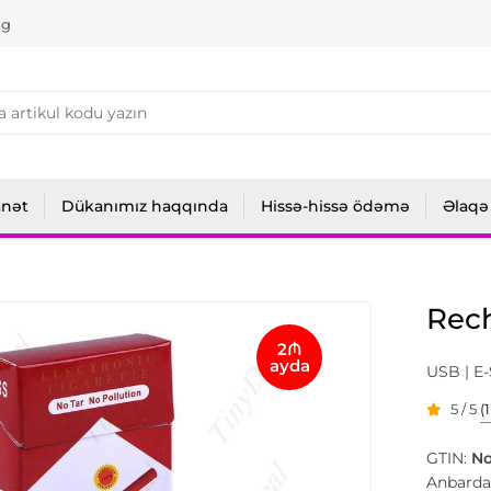
ng
anət
Dükanımız haqqında
Hissə-hissə ödəmə
Əlaqə
Rech
2₼
ayda
USB | E-
5 / 5
(
GTIN:
N
Anbarda