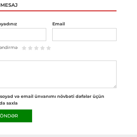
 MESAJ
oyadınız
Email
əndirmə
 soyad və email ünvanımı növbəti dəfələr üçün
da saxla
ÖNDƏR