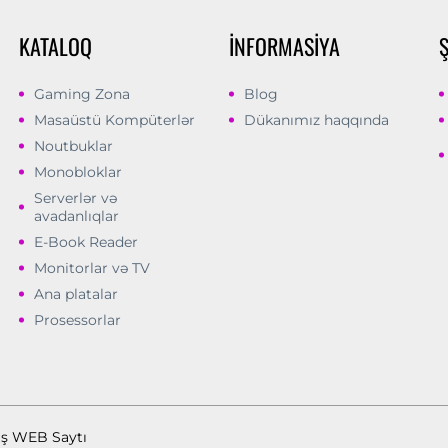
KATALOQ
İNFORMASIYA
Gaming Zona
Blog
Masaüstü Kompüterlər
Dükanımız haqqında
Noutbuklar
Monobloklar
Serverlər və
avadanlıqlar
E-Book Reader
Monitorlar və TV
Ana platalar
Prosessorlar
ış WEB Saytı