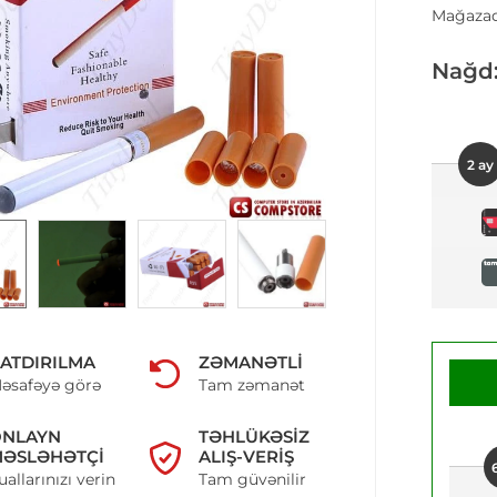
Mağazad
Nağd
2 ay
ATDIRILMA
ZƏMANƏTLI
əsafəyə görə
Tam zəmanət
ONLAYN
TƏHLÜKƏSIZ
ƏSLƏHƏTÇI
ALIŞ-VERIŞ
uallarınızı verin
Tam güvənilir