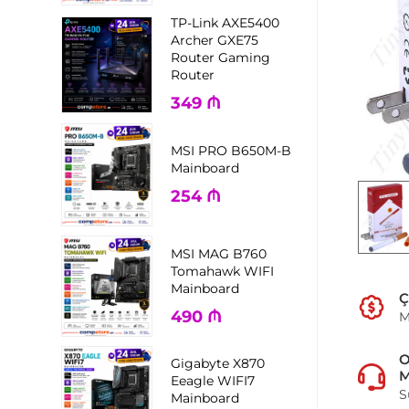
TP-Link AXE5400
Archer GXE75
Router Gaming
Router
349
₼
MSI PRO B650M-B
Mainboard
254
₼
MSI MAG B760
Tomahawk WIFI
Mainboard
Ç
490
₼
M
Gigabyte X870
M
Eeagle WIFI7
S
Mainboard