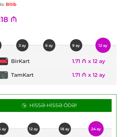
a:
Bitib
18 ₼
:
3 ay
6 ay
9 ay
12 ay
1.71 ₼ x 12 ay
BirKart
TamKart
1.71 ₼ x 12 ay
HISSƏ-HISSƏ ÖDƏ!
6 ay
12 ay
18 ay
24 ay