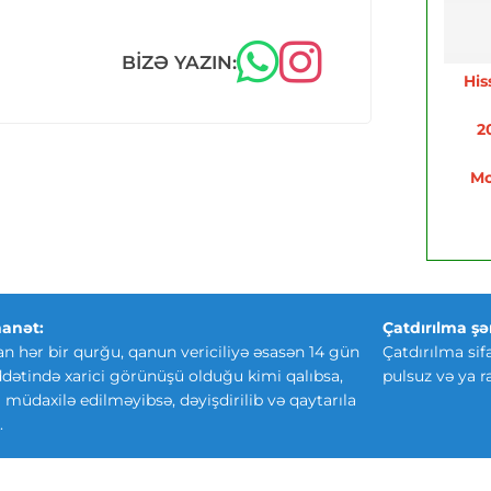
BIZƏ YAZIN:
His
2
Mo
anət:
Çatdırılma şər
an hər bir qurğu, qanun vericiliyə əsasən 14 gün
Çatdırılma sif
ətində xarici görünüşü olduğu kimi qalıbsa,
pulsuz və ya r
ki müdaxilə edilməyibsə, dəyişdirilib və qaytarıla
.