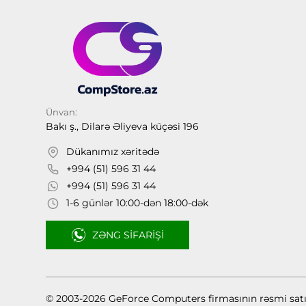
Ünvan:
Bakı ş., Dilarə Əliyeva küçəsi 196
Dükanımız xəritədə
+994 (51) 596 31 44
+994 (51) 596 31 44
1-6 günlər 10:00-dən 18:00-dək
ZƏNG SIFARIŞI
© 2003-2026 GeForce Computers firmasının rəsmi sat