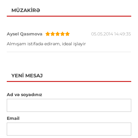
MÜZAKIRƏ
Aysel Qasımova
05.05.2014 14:49:35
Almışam istifadə edirəm, ideal işləyir
YENI MESAJ
Ad və soyadınız
Email