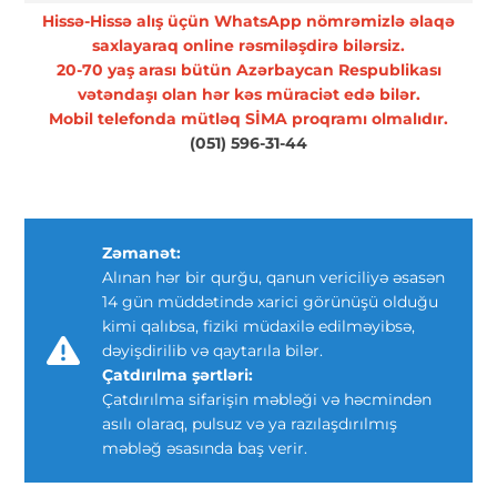
Hissə-Hissə alış üçün WhatsApp nömrəmizlə əlaqə
saxlayaraq online rəsmiləşdirə bilərsiz.
20-70 yaş arası bütün Azərbaycan Respublikası
vətəndaşı olan hər kəs müraciət edə bilər.
Mobil telefonda mütləq SİMA proqramı olmalıdır.
(051) 596-31-44
Zəmanət:
Alınan hər bir qurğu, qanun vericiliyə əsasən
14 gün müddətində xarici görünüşü olduğu
kimi qalıbsa, fiziki müdaxilə edilməyibsə,
dəyişdirilib və qaytarıla bilər.
Çatdırılma şərtləri:
Çatdırılma sifarişin məbləği və həcmindən
asılı olaraq, pulsuz və ya razılaşdırılmış
məbləğ əsasında baş verir.