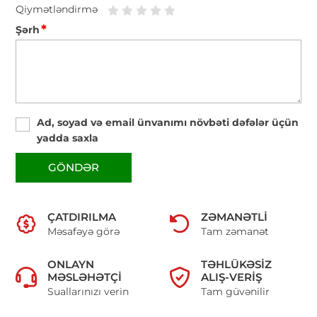
Qiymətləndirmə
*
Şərh
Ad, soyad və email ünvanımı növbəti dəfələr üçün
yadda saxla
GÖNDƏR
ÇATDIRILMA
ZƏMANƏTLI
Məsafəyə görə
Tam zəmanət
ONLAYN
TƏHLÜKƏSIZ
MƏSLƏHƏTÇI
ALIŞ-VERIŞ
Suallarınızı verin
Tam güvənilir