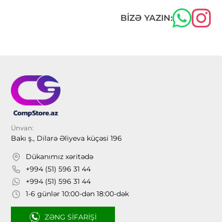
BIZƏ YAZIN:
Ünvan:
Bakı ş., Dilarə Əliyeva küçəsi 196
Dükanımız xəritədə
+994 (51) 596 31 44
+994 (51) 596 31 44
1-6 günlər 10:00-dən 18:00-dək
ZƏNG SIFARIŞI