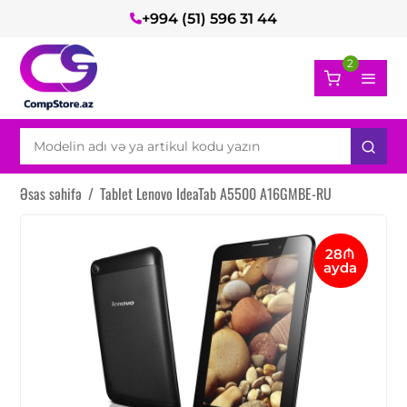
+994 (51) 596 31 44
2
Əsas səhifə
/
Tablet Lenovo IdeaTab A5500 A16GMBE-RU
28₼
ayda