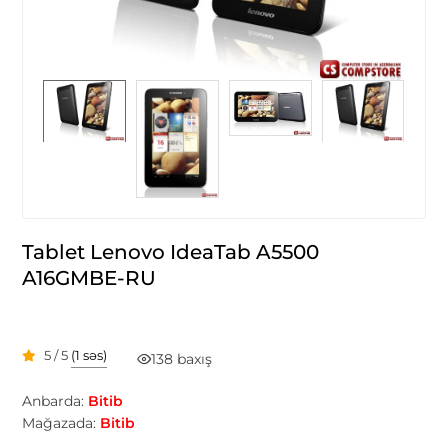
Tablet Lenovo IdeaTab A5500
A16GMBE-RU
5 / 5
(1 səs)
138 baxış
Anbarda:
Bitib
Mağazada:
Bitib