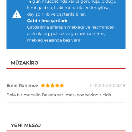
14 gün müddətində xarici görünüşü olduğu
kimi qalıbsa, fiziki müdaxilə edilməyibsə,
dəyişdirilib və qaytarıla bilər.
Çatdırılma şərtləri:
Çatdırılma sifarişin məbləği və həcmindən
asılı olaraq, pulsuz və ya razılaşdırılmış
məbləğ əsasında baş verir.
MÜZAKIRƏ
Emin Rəhimov
11.07.2013 20:18:48
Belə bir modelin Bakıda satılması çox sevindiricidir.
YENI MESAJ