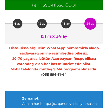
HISSƏ-HISSƏ ÖDƏ!
6 ay
12 ay
18 ay
24 ay
191 ₼ x 24 ay
Hissə-Hissə alış üçün WhatsApp nömrəmizlə əlaqə
saxlayaraq online rəsmiləşdirə bilərsiz.
20-70 yaş arası bütün Azərbaycan Respublikası
vətəndaşı olan hər kəs müraciət edə bilər.
Mobil telefonda mütləq SİMA proqramı olmalıdır.
(051) 596-31-44
Zəmanət:
Alınan hər bir qurğu, qanun vericiliyə əsasən