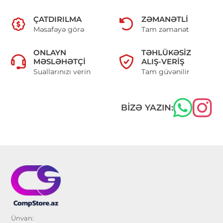
ÇATDIRILMA
ZƏMANƏTLI
Məsafəyə görə
Tam zəmanət
ONLAYN
TƏHLÜKƏSIZ
MƏSLƏHƏTÇI
ALIŞ-VERIŞ
Suallarınızı verin
Tam güvənilir
BIZƏ YAZIN:
Ünvan: