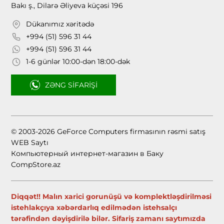
Bakı ş., Dilarə Əliyeva küçəsi 196
Dükanımız xəritədə
+994 (51) 596 31 44
+994 (51) 596 31 44
1-6 günlər 10:00-dən 18:00-dək
ZƏNG SIFARIŞI
© 2003-2026 GeForce Computers firmasının rəsmi satış
WEB Saytı
Компьютерный интернет-магазин в Баку
CompStore.az
Diqqət!! Malın xarici gorunüşü və komplektləşdirilməsi
istehlakçıya xəbərdarlıq edilmədən istehsalçı
tərəfindən dəyişdirilə bilər. Sifariş zamanı saytımızda