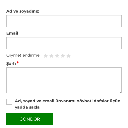
Ad və soyadınız
Email
Qiymətləndirmə
*
Şərh
Ad, soyad və email ünvanımı növbəti dəfələr üçün
yadda saxla
GÖNDƏR