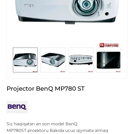
Projector BenQ MP780 ST
Siz həqiqətən ən son model BenQ
MP780ST proektoru Bakıda ucuz qiymətə almaq