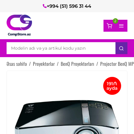
+994 (51) 596 31 44
2
Əsas səhifə
/
Proyektorlar
/
BenQ Proyektorları
/
Projector BenQ M
191₼
ayda