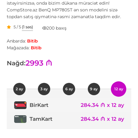
istəyirsinizsə, onda bizim dükana müraciət edin!
CompStore.az BenQ MP780ST ən son modelini sizə
topdan satış qiymətinə rəsmi zəmanətlə təqdim edir.
5 / 5
(1 səs)
200 baxış
Anbarda:
Bitib
Mağazada:
Bitib
2993 ₼
Nağd:
2 ay
3 ay
6 ay
9 ay
12 ay
284.34 ₼ x 12 ay
BirKart
TamKart
284.34 ₼ x 12 ay