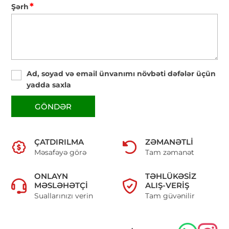
*
Şərh
Ad, soyad və email ünvanımı növbəti dəfələr üçün
yadda saxla
GÖNDƏR
ÇATDIRILMA
ZƏMANƏTLI
Məsafəyə görə
Tam zəmanət
ONLAYN
TƏHLÜKƏSIZ
MƏSLƏHƏTÇI
ALIŞ-VERIŞ
Suallarınızı verin
Tam güvənilir