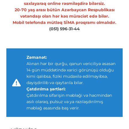
saxlayaraq online rəsmiləşdirə bilərsiz.
20-70 yaş arası bütün Azərbaycan Respublikası
vətəndaşı olan hər kəs müraciət edə bilər.
Mobil telefonda mütləq SİMA proqramı olmalıdır.
(051) 596-31-44
Zəmanət:
Alınan hər bir qurğu, qanun vericiliyə əsasən
14 gün müddətində xarici görünüşü olduğu
kimi qalıbsa, fiziki müdaxilə edilməyibsə,
dəyişdirilib və qaytarıla bilər.
Çatdırılma şərtləri:
Çatdırılma sifarişin məbləği və həcmindən
asılı olaraq, pulsuz və ya razılaşdırılmış
məbləğ əsasında baş verir.