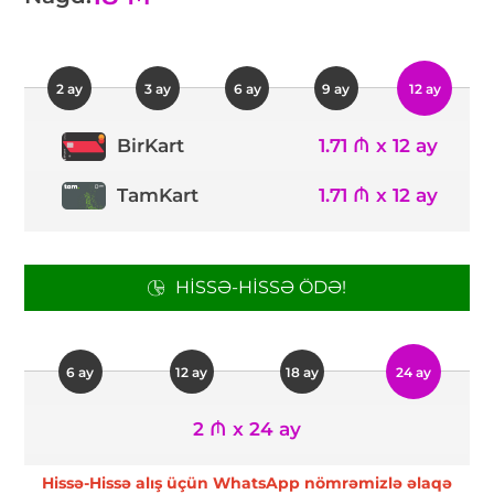
2 ay
3 ay
6 ay
9 ay
12 ay
1.71 ₼ x 12 ay
BirKart
TamKart
1.71 ₼ x 12 ay
HISSƏ-HISSƏ ÖDƏ!
6 ay
12 ay
18 ay
24 ay
2 ₼ x 24 ay
Hissə-Hissə alış üçün WhatsApp nömrəmizlə əlaqə