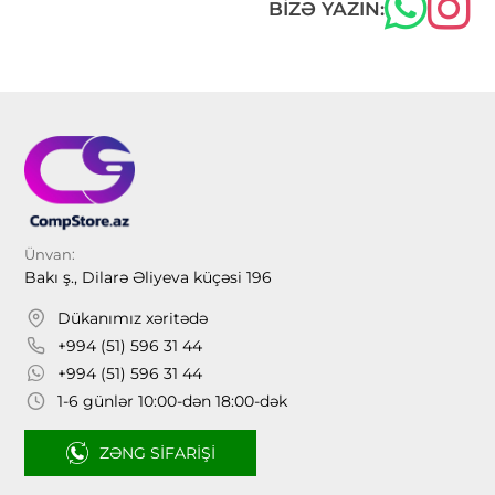
BIZƏ YAZIN:
Ünvan:
Bakı ş., Dilarə Əliyeva küçəsi 196
Dükanımız xəritədə
+994 (51) 596 31 44
+994 (51) 596 31 44
1-6 günlər 10:00-dən 18:00-dək
ZƏNG SIFARIŞI