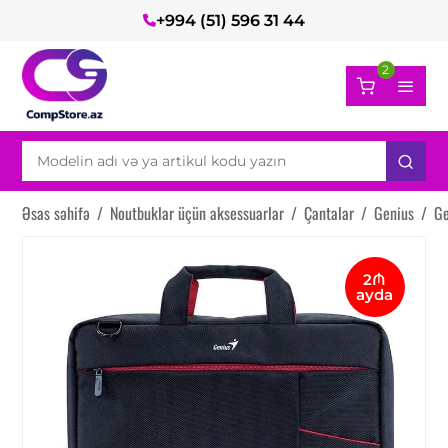
+994 (51) 596 31 44
2
Əsas səhifə
/
Noutbuklar üçün aksessuarlar
/
Çantalar
/
Genius
/
Ge
2₼
ayda