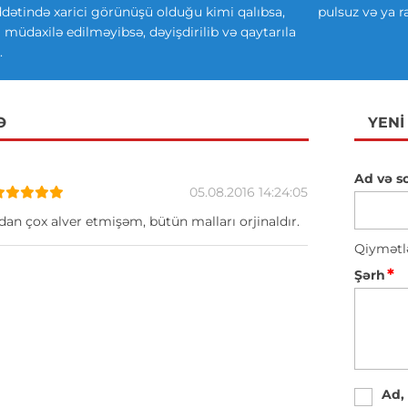
ətində xarici görünüşü olduğu kimi qalıbsa,
pulsuz və ya r
ki müdaxilə edilməyibsə, dəyişdirilib və qaytarıla
.
Ə
YENI
Ad və s
05.08.2016 14:24:05
n çox alver etmişəm, bütün malları orjinaldır.
Qiymətl
*
Şərh
Ad,