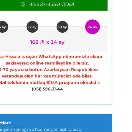
HISSƏ-HISSƏ ÖDƏ!
6 ay
12 ay
18 ay
24 ay
108 ₼ x 24 ay
sə-Hissə alış üçün WhatsApp nömrəmizlə əlaqə
saxlayaraq online rəsmiləşdirə bilərsiz.
0-70 yaş arası bütün Azərbaycan Respublikası
vətəndaşı olan hər kəs müraciət edə bilər.
bil telefonda mütləq SİMA proqramı olmalıdır.
(051) 596-31-44
tləri:
arişin məbləği və həcmindən asılı olaraq,