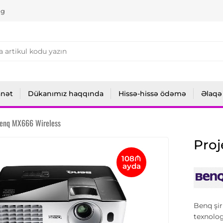
ng
anət
Dükanımız haqqında
Hissə-hissə ödəmə
Əlaqə
Benq MX666 Wireless
Proj
108₼
ayda
Benq şir
texnolog