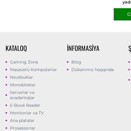
yad
G
KATALOQ
İNFORMASIYA
Gaming Zona
Blog
Masaüstü Kompüterlər
Dükanımız haqqında
Noutbuklar
Monobloklar
Serverlər və
avadanlıqlar
E-Book Reader
Monitorlar və TV
Ana platalar
Prosessorlar