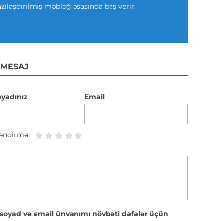
azılaşdırılmış məbləğ əsasında baş verir.
 MESAJ
oyadınız
Email
əndirmə
 soyad və email ünvanımı növbəti dəfələr üçün