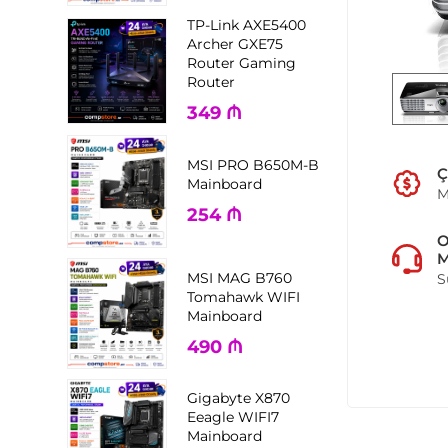
TP-Link AXE5400
Archer GXE75
Router Gaming
Router
349
₼
MSI PRO B650M-B
Ç
Mainboard
M
254
₼
M
MSI MAG B760
S
Tomahawk WIFI
Mainboard
490
₼
Gigabyte X870
Eeagle WIFI7
Mainboard