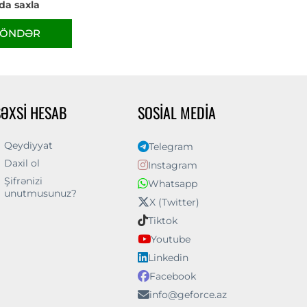
da saxla
ÖNDƏR
ŞƏXSI HESAB
SOSIAL MEDIA
Qeydiyyat
Telegram
Daxil ol
Instagram
Şifrənizi
Whatsapp
unutmusunuz?
X (Twitter)
Tiktok
Youtube
Linkedin
Facebook
info@geforce.az