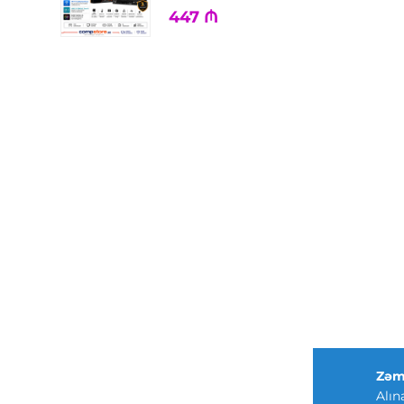
447
₼
Zəm
Alın