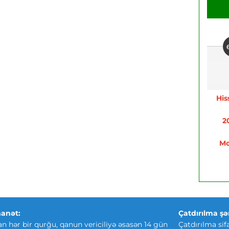
His
2
Mo
anət:
Çatdırılma şər
an hər bir qurğu, qanun vericiliyə əsasən 14 gün
Çatdırılma sif