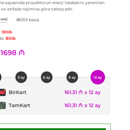
ə sayəsində proyektorun enerji təlabatını yansıtılan
və istifadə rejiminə görə tətbiq edir.
1 səs)
269 baxış
:
Bitib
a:
Bitib
1698 ₼
:
3 ay
6 ay
9 ay
12 ay
161.31 ₼ x 12 ay
BirKart
TamKart
161.31 ₼ x 12 ay