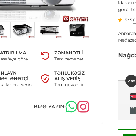
idarəetm
görüntü 
5 / 5
(
Anbarda
Mağazad
ATDIRILMA
ZƏMANƏTLI
Nağd
əsafəyə görə
Tam zəmanət
ONLAYN
TƏHLÜKƏSIZ
ƏSLƏHƏTÇI
ALIŞ-VERIŞ
2 ay
uallarınızı verin
Tam güvənilir
BIZƏ YAZIN: