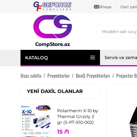
Əlaqə
Geri zə
KATALOQ
Servis və zəm
Əsas səhifə
/
Proyektorlar
/
BenQ Proyektorları
/
Projector 
YENI DAXIL OLANLAR
Polartherm X-10 by
Thermal Grizzly 2
gr (S-PT-X10-002)
15
₼