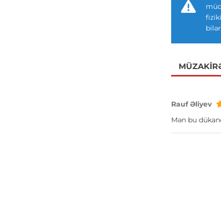
müdd
fizi
bilər
MÜZAKIR
Rauf Əliyev
Mən bu dükanda