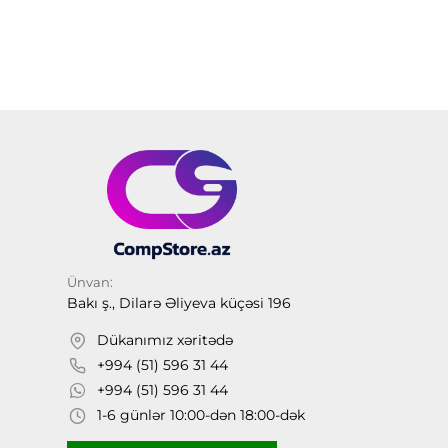
Ünvan:
Bakı ş., Dilarə Əliyeva küçəsi 196
Dükanımız xəritədə
+994 (51) 596 31 44
+994 (51) 596 31 44
1-6 günlər 10:00-dən 18:00-dək