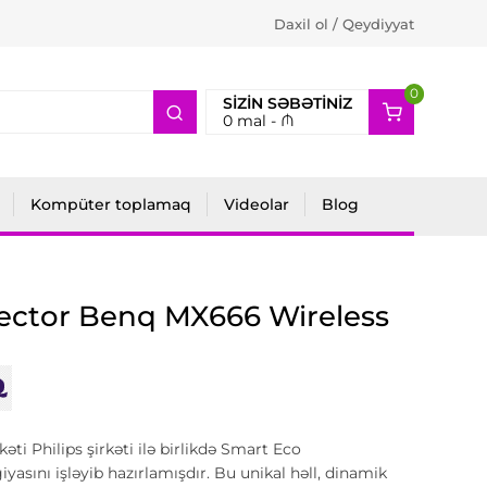
Daxil ol / Qeydiyyat
0
2
SIZIN SƏBƏTINIZ
0
mal -
₼
Kompüter toplamaq
Videolar
Blog
ector Benq MX666 Wireless
kəti Philips şirkəti ilə birlikdə Smart Eco
iyasını işləyib hazırlamışdır. Bu unikal həll, dinamik