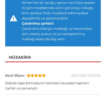
Alınan hər bir qurğu, qanun vericiliyə əsasən
14 gün müddətində xarici görünüşü olduğu
kimi qalıbsa, fiziki müdaxilə edilməyibsə,
dəyişdirilib və qaytarıla bilər.
Çatdırılma şərtləri:
Çatdırılma sifarişin məbləği və həcmindən
asılı olaraq, pulsuz və ya razılaşdırılmış
məbləğ əsasında baş verir.
MÜZAKIRƏ
Rauf Əliyev
28.01.2021 15:52:09
Bakıda tapa bilmədiyim texnikanı buradan tapıram.
Sərfəli və zəmanətli