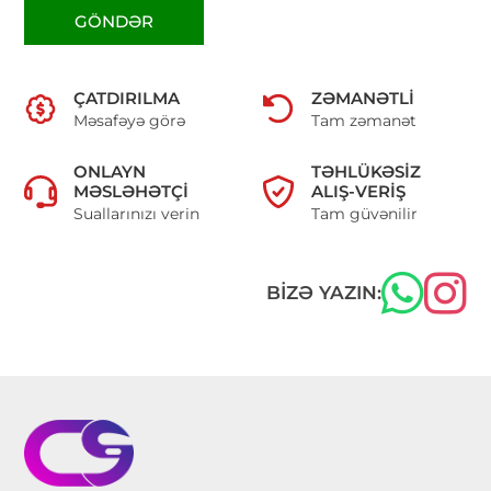
GÖNDƏR
ÇATDIRILMA
ZƏMANƏTLI
Məsafəyə görə
Tam zəmanət
ONLAYN
TƏHLÜKƏSIZ
MƏSLƏHƏTÇI
ALIŞ-VERIŞ
Suallarınızı verin
Tam güvənilir
BIZƏ YAZIN: