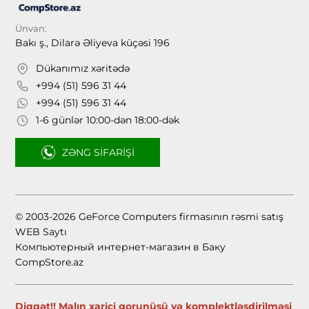
Ünvan:
Bakı ş., Dilarə Əliyeva küçəsi 196
Dükanımız xəritədə
+994 (51) 596 31 44
+994 (51) 596 31 44
1-6 günlər 10:00-dən 18:00-dək
ZƏNG SIFARIŞI
© 2003-2026 GeForce Computers firmasının rəsmi satış
WEB Saytı
Компьютерный интернет-магазин в Баку
CompStore.az
Diqqət!! Malın xarici gorunüşü və komplektləşdirilməsi