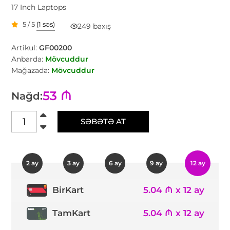
17 Inch Laptops
5 / 5
(1 səs)
249 baxış
Artikul:
GF00200
Anbarda:
Mövcuddur
Mağazada:
Mövcuddur
53 ₼
Nağd:
SƏBƏTƏ AT
2 ay
3 ay
6 ay
9 ay
12 ay
5.04 ₼ x 12 ay
BirKart
TamKart
5.04 ₼ x 12 ay