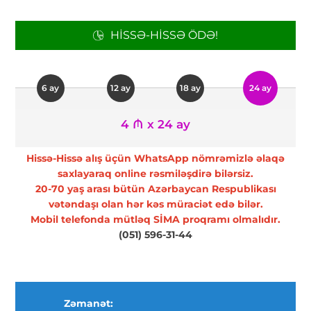
HISSƏ-HISSƏ ÖDƏ!
6 ay
12 ay
18 ay
24 ay
4 ₼ x 24 ay
Hissə-Hissə alış üçün WhatsApp nömrəmizlə əlaqə
saxlayaraq online rəsmiləşdirə bilərsiz.
20-70 yaş arası bütün Azərbaycan Respublikası
vətəndaşı olan hər kəs müraciət edə bilər.
Mobil telefonda mütləq SİMA proqramı olmalıdır.
(051) 596-31-44
Zəmanət: