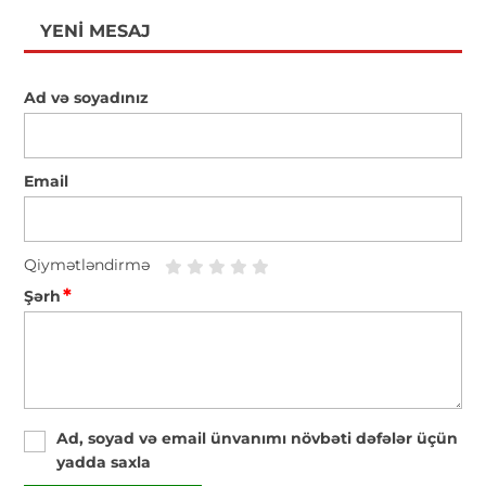
YENI MESAJ
Ad və soyadınız
Email
Qiymətləndirmə
*
Şərh
Ad, soyad və email ünvanımı növbəti dəfələr üçün
yadda saxla