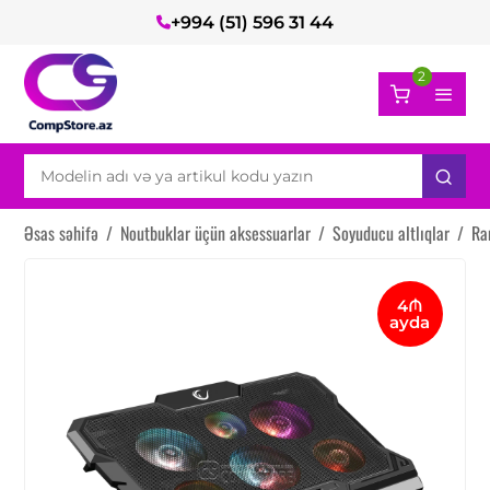
+994 (51) 596 31 44
2
Əsas səhifə
/
Noutbuklar üçün aksessuarlar
/
Soyuducu altlıqlar
/
Ra
4₼
ayda