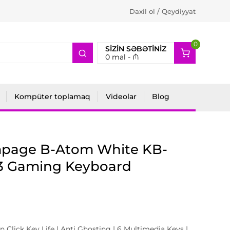
Daxil ol / Qeydiyyat
0
2
SIZIN SƏBƏTINIZ
0
mal -
₼
Kompüter toplamaq
Videolar
Blog
page B-Atom White KB-
3 Gaming Keyboard
on Click Key Life | Anti Ghosting | 6 Multimedia Keys |