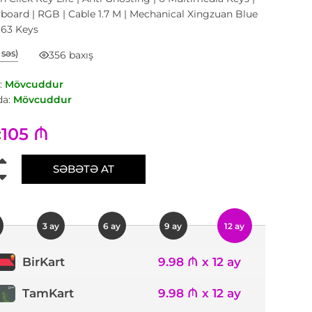
board | RGB | Cable 1.7 M | Mechanical Xingzuan Blue
 63 Keys
1 səs)
356 baxış
:
Mövcuddur
a:
Mövcuddur
105 ₼
:
SƏBƏTƏ AT
3 ay
6 ay
9 ay
12 ay
9.98 ₼ x 12 ay
BirKart
TamKart
9.98 ₼ x 12 ay