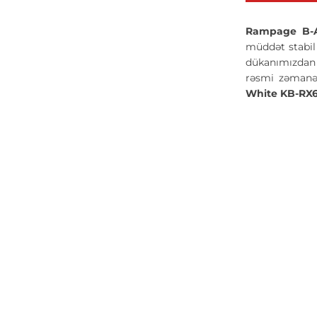
Rampage B-
müddət stabil 
dükanımızdan s
rəsmi zəmanət
White KB-RX