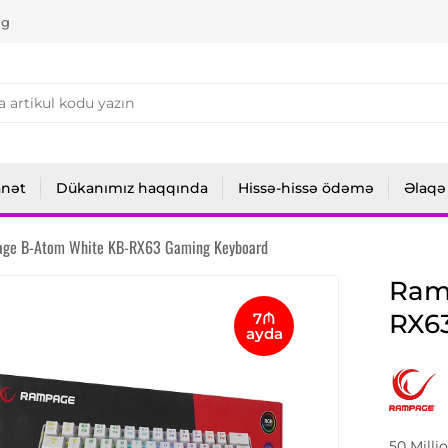
ng
anət
Dükanımız haqqında
Hissə-hissə ödəmə
Əlaqə
ge B-Atom White KB-RX63 Gaming Keyboard
Ram
RX6
7₼
ayda
50 Milli