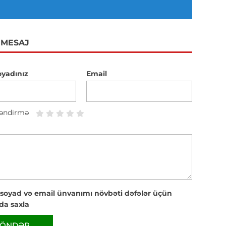
 MESAJ
oyadınız
Email
əndirmə
 soyad və email ünvanımı növbəti dəfələr üçün
da saxla
ÖNDƏR