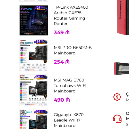
TP-Link AXE5400
Archer GXE75
Router Gaming
Router
349
₼
MSI PRO B650M-B
Mainboard
254
₼
MSI MAG B760
Tomahawk WIFI
Mainboard
Ç
490
₼
M
Gigabyte X870
M
Eeagle WIFI7
S
Mainboard