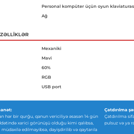
Personal kompüter üçün oyun klaviaturas
Ağ
ÖZƏLLIKLƏR
Mexaniki
Mavi
60%
RGB
USB port
anət:
Çatdırılma şər
an hər bir qurğu, qanun vericiliyə əsasən 14 gün
Çatdırılma sif
ətində xarici görünüşü olduğu kimi qalıbsa,
pulsuz və ya r
ki müdaxilə edilməyibsə, dəyişdirilib və qaytarıla