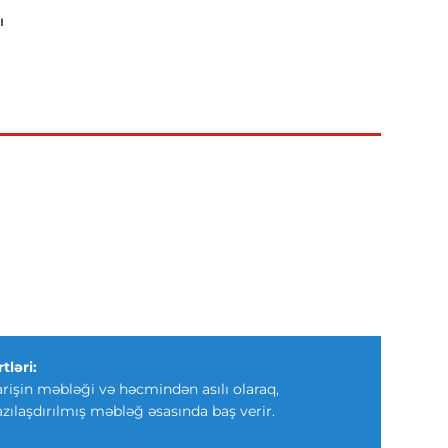
ı
tləri:
arişin məbləği və həcmindən asılı olaraq,
azılaşdırılmış məbləğ əsasında baş verir.