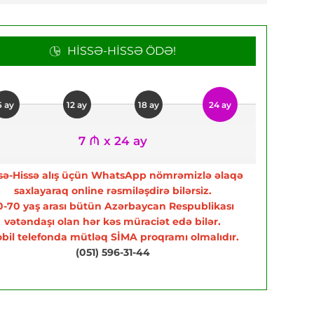
HISSƏ-HISSƏ ÖDƏ!
6 ay
12 ay
18 ay
24 ay
7 ₼ x 24 ay
sə-Hissə alış üçün WhatsApp nömrəmizlə əlaqə
saxlayaraq online rəsmiləşdirə bilərsiz.
0-70 yaş arası bütün Azərbaycan Respublikası
vətəndaşı olan hər kəs müraciət edə bilər.
bil telefonda mütləq SİMA proqramı olmalıdır.
(051) 596-31-44