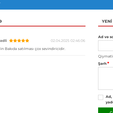
.
Ə
YENI
Ad və s
dli
02.04.2025 02:46:06
in Bakıda satılması çox sevindiricidir.
Qiymətl
*
Şərh
Ad,
yad
G