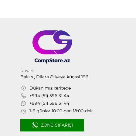
Ünvan:
Bakı ş., Dilarə Əliyeva küçəsi 196
Dükanımız xəritədə
+994 (51) 596 31 44
+994 (51) 596 31 44
1-6 günlər 10:00-dən 18:00-dək
ZƏNG SIFARIŞI