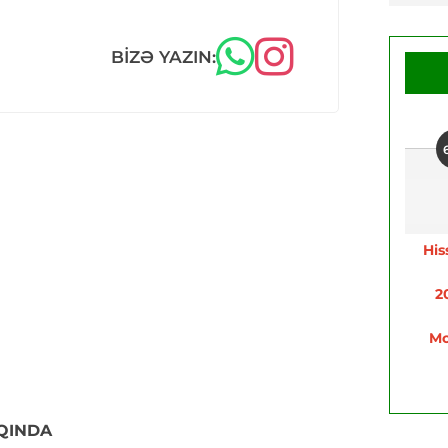
BIZƏ YAZIN:
His
2
Mo
QINDA