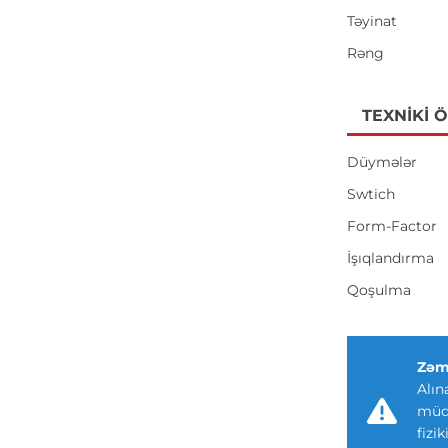
Təyinat
Rəng
TEXNIKI 
Düymələr
Swtich
Form-Factor
İşıqlandırma
Qoşulma
Zəm
Alın
müdd
fizi