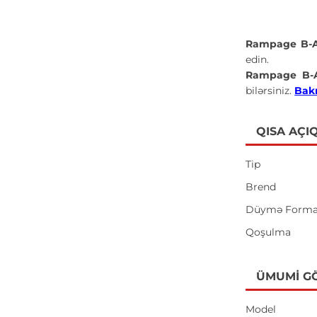
Rampage B-
edin.
Rampage B-
bilərsiniz.
Bakı
QISA AÇI
Tip
Brend
Düymə Forma
Qoşulma
ÜMUMI G
Model