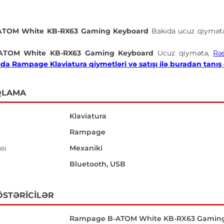
ATOM White KB-RX63 Gaming Keyboard
Bakıda ucuz qiymət
ATOM White KB-RX63 Gaming Keyboard
Ucuz qiymətə,
Rə
da Rampage Klaviatura qiymetləri və satışı ilə buradan tanış o
QLAMA
Klaviatura
Rampage
sı
Mexaniki
Bluetooth, USB
ÖSTƏRICILƏR
Rampage B-ATOM White KB-RX63 Gamin