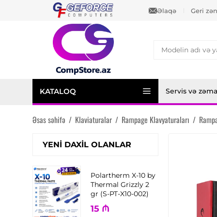
Əlaqə
Geri zə
KATALOQ
Servis və zəm
Əsas səhifə
/
Klaviaturalar
/
Rampage Klavyaturaları
/
Rampa
YENI DAXIL OLANLAR
Polartherm X-10 by
Thermal Grizzly 2
gr (S-PT-X10-002)
15
₼