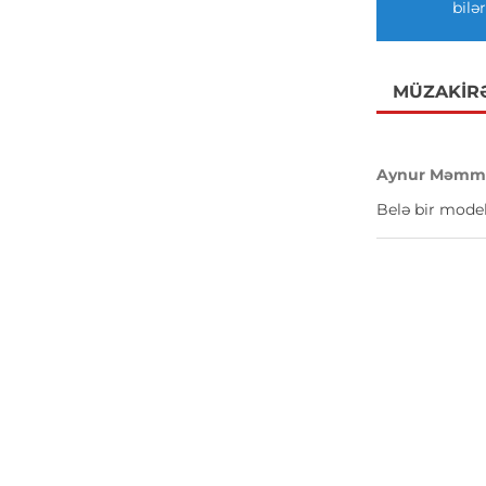
bilər
MÜZAKIR
Aynur Məmmə
Belə bir model