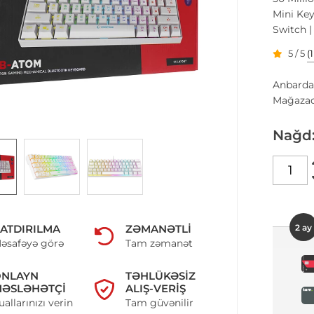
Mini Key
Switch |
5 / 5
(
Anbarda
Mağazad
Nağd
2 ay
ATDIRILMA
ZƏMANƏTLI
əsafəyə görə
Tam zəmanət
ONLAYN
TƏHLÜKƏSIZ
ƏSLƏHƏTÇI
ALIŞ-VERIŞ
uallarınızı verin
Tam güvənilir