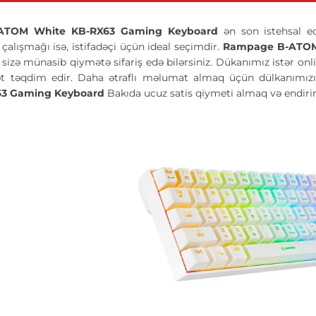
ATOM White KB-RX63 Gaming Keyboard
ən son istehsal e
çalışmağı isə, istifadəçi üçün ideal seçimdir.
Rampage B-ATOM
izə münasib qiymətə sifariş edə bilərsiniz. Dükanımız istər online
 təqdim edir. Daha ətraflı məlumat almaq üçün dülkanımızın
63 Gaming Keyboard
Bakıda ucuz satis qiymeti almaq və endir