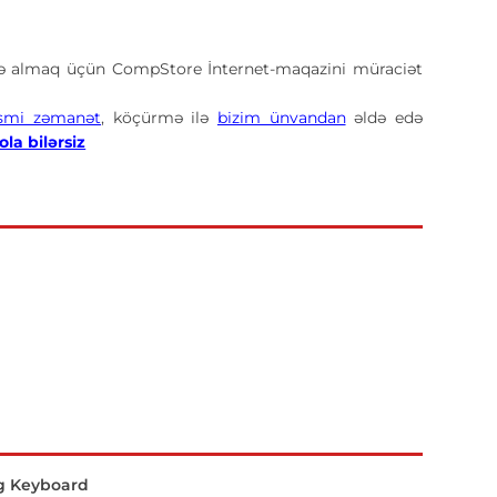
ə almaq üçün CompStore İnternet-maqazini müraciət
smi zəmanət
, köçürmə ilə
bizim ünvandan
əldə edə
la bilərsiz
g Keyboard