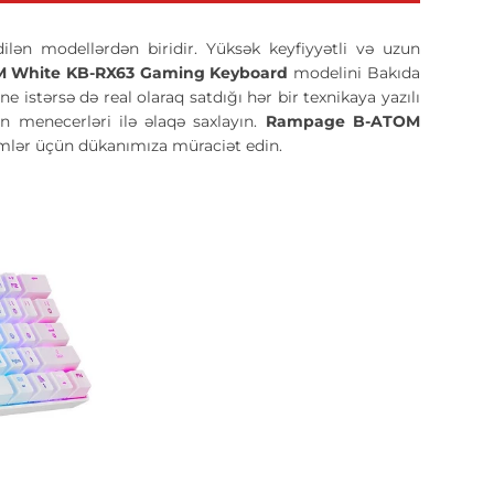
dilən modellərdən biridir. Yüksək keyfiyyətli və uzun
 White KB-RX63 Gaming Keyboard
modelini Bakıda
 istərsə də real olaraq satdığı hər bir texnikaya yazılı
 menecerləri ilə əlaqə saxlayın.
Rampage B-ATOM
imlər üçün dükanımıza müraciət edin.