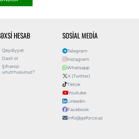
ŞƏXSI HESAB
SOSIAL MEDIA
Qeydiyyat
Telegram
Daxil ol
Instagram
Şifrənizi
Whatsapp
unutmusunuz?
X (Twitter)
Tiktok
Youtube
Linkedin
Facebook
info@geforce.az