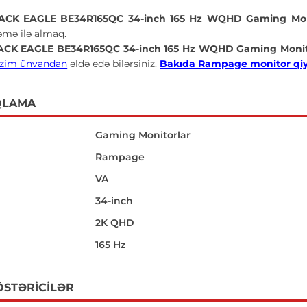
CK EAGLE BE34R165QC 34-inch 165 Hz WQHD Gaming Mo
əmə ilə almaq.
CK EAGLE BE34R165QC 34-inch 165 Hz WQHD Gaming Moni
izim ünvandan
əldə edə bilərsiniz.
Bakıda Rampage monitor qiymet
QLAMA
Gaming Monitorlar
Rampage
VA
34-inch
i
2K QHD
165 Hz
ÖSTƏRICILƏR