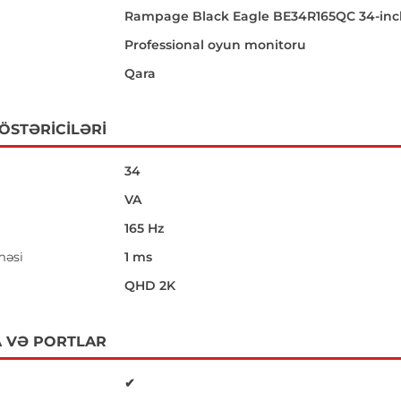
Rampage Black Eagle BE34R165QC 34-in
Professional oyun monitoru
Qara
GÖSTƏRICILƏRI
34
VA
165 Hz
məsi
1 ms
i
QHD 2K
 VƏ PORTLAR
✔