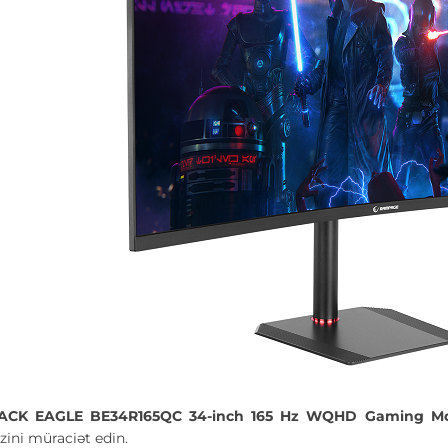
CK EAGLE BE34R165QC 34-inch 165 Hz WQHD Gaming M
ini müraciət edin.