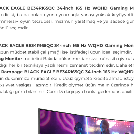
CK EAGLE BE34R165QC 34-inch 165 Hz WQHD Gaming Mo
f edir ki, bu da onları oyun oynamaqla yanaşı yüksək keyfiyyətl
r. İmmersiv oyun təcrübəsi, məzmun yaratmaq və ya sadəcə gü
önlü seçimdir.
CK EAGLE BE34R165QC 34-inch 165 Hz WQHD Gaming Mon
 uzun müddət stabil çalışmağı isə, istifadəçi üçün ideal seçimdir.
g Monitor
modelini Bakıda dükanımızdan sizə münasib qiymətə si
tdığı hər bir texnikaya yazılı rəsmi zəmanət təqdim edir. Daha 
.
Rampage BLACK EAGLE BE34R165QC 34-inch 165 Hz WQHD
ün dükanımıza müraciət edin. Ucuz qiymətə kredite almaq istəyir
xsiyyət vəsiqəsi lazımdır. Kredit qiymət üçün malın üzərində h
əbləği görə bilərsiniz. Cəmi 15 dəqiqəyə banka gedmədən daxili