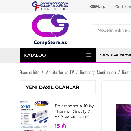
Əlaqə
Geri zə
KATALOQ
Servis və zəm
Əsas səhifə
/
Monitorlar və TV
/
Rampage Monitorları
/
Ramp
YENI DAXIL OLANLAR
Polartherm X-10 by
Thermal Grizzly 2
gr (S-PT-X10-002)
15
₼