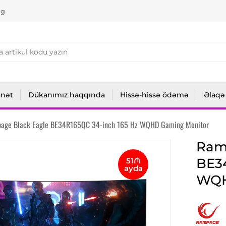
ng
anət
Dükanımız haqqında
Hissə-hissə ödəmə
Əlaqə
age Black Eagle BE34R165QC 34-inch 165 Hz WQHD Gaming Monitor
Ram
BE34
51₼
ayda
WQH