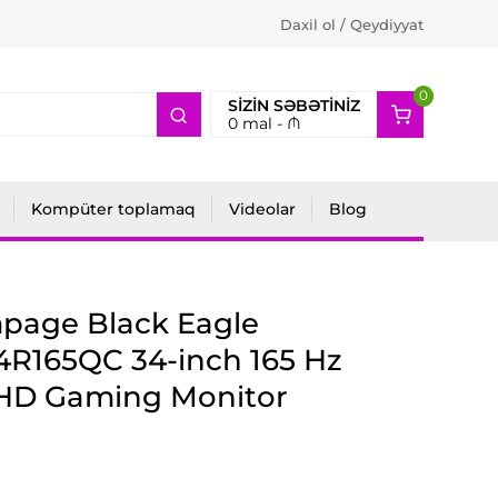
Daxil ol / Qeydiyyat
0
2
SIZIN SƏBƏTINIZ
0
mal -
₼
Kompüter toplamaq
Videolar
Blog
page Black Eagle
R165QC 34-inch 165 Hz
D Gaming Monitor