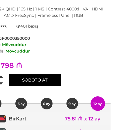
2K QHD | 165 Hz | 1 MS | Contrast 4000:1 | VA | HDMI |
 | AMD FreeSync | Frameless Panel | RGB
1 səs)
401 baxış
GF0000350000
:
Mövcuddur
a:
Mövcuddur
798 ₼
:
SƏBƏTƏ AT
3 ay
6 ay
9 ay
12 ay
75.81 ₼ x 12 ay
BirKart