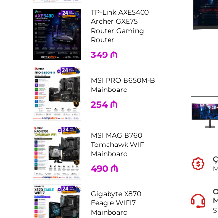
TP-Link AXE5400
Archer GXE75
Router Gaming
Router
349
₼
MSI PRO B650M-B
Mainboard
254
₼
MSI MAG B760
Tomahawk WIFI
Mainboard
Ç
490
₼
M
Gigabyte X870
M
Eeagle WIFI7
S
Mainboard