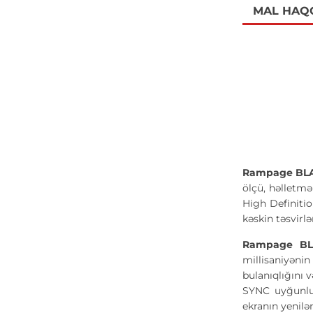
MAL HAQ
Rampage BLA
ölçü, həlletm
High Definiti
kəskin təsvirl
Rampage BL
millisaniyəni
bulanıqlığını 
SYNC uyğunluğ
ekranın yeniləm