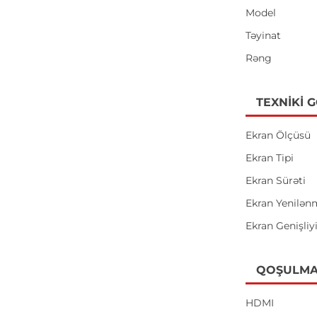
Model
Təyinat
Rəng
TEXNIKI 
Ekran Ölçüsü
Ekran Tipi
Ekran Sürəti
Ekran Yenilən
Ekran Genişliy
QOŞULMA
HDMI