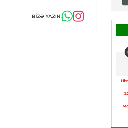
BIZƏ YAZIN:
His
2
Mo