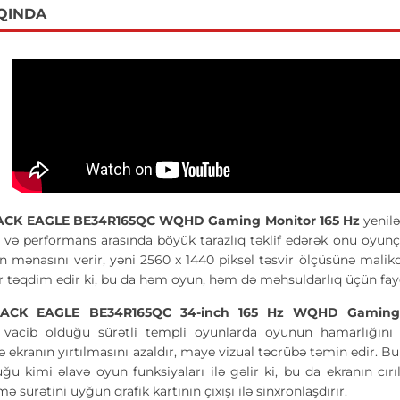
QINDA
CK EAGLE BE34R165QC WQHD Gaming Monitor 165 Hz
yenil
ə və performans arasında böyük tarazlıq təklif edərək onu oy
on mənasını verir, yəni 2560 x 1440 piksel təsvir ölçüsünə mali
ər təqdim edir ki, bu da həm oyun, həm də məhsuldarlıq üçün fayd
ACK EAGLE BE34R165QC 34-inch 165 Hz WQHD Gamin
n vacib olduğu sürətli templi oyunlarda oyunun hamarlığını 
və ekranın yırtılmasını azaldır, maye vizual təcrübə təmin edir.
u kimi əlavə oyun funksiyaları ilə gəlir ki, bu da ekranın c
ə sürətini uyğun qrafik kartının çıxışı ilə sinxronlaşdırır.