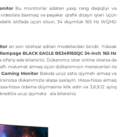
nitor
Bu monitorlar adətən yaxşı rəng dəqiqliyi və
i videolara baxmaq və peşəkar qrafik dizayn işləri üçün
ndəlik istifadə üçün olsun, 34 düymlük 165 Hz WQHD
itor
ən son istehsal edilən modellərdən biridir. Yüksək
Rampage BLACK EAGLE BE34R165QC 34-inch 165 Hz
fariş edə bilərsiniz. Dükanımız istər online istərsə də
ətraflı məlumat almaq üçün dülkanımızın menecerləri ilə
 Gaming Monitor
Bakıda ucuz satis qiymeti almaq və
sinizsə dükanımızla əlaqə saxlayln. Hissə-hissə almaq
issə-hissə ödəmə düyməsinə klik edin və 3,6,9,12 aylıq
 kreditlə ucuz qiymətə
ala bilərsiniz