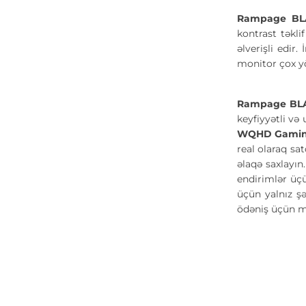
Rampage BLA
kontrast təkli
əlverişli edi
monitor çox y
Rampage BLA
keyfiyyətli və
WQHD Gamin
real olaraq sa
əlaqə saxlayın
endirimlər üç
üçün yalnız şə
ödəniş üçün m