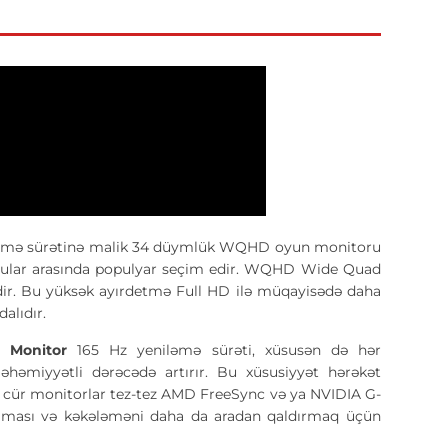
əmə sürətinə malik 34 düymlük WQHD oyun monitoru
unçular arasında populyar seçim edir. WQHD Wide Quad
kdir. Bu yüksək ayırdetmə Full HD ilə müqayisədə daha
alıdır.
g Monitor
165 Hz yeniləmə sürəti, xüsusən də hər
əhəmiyyətli dərəcədə artırır. Bu xüsusiyyət hərəkət
 Bu cür monitorlar tez-tez AMD FreeSync və ya NVIDIA G-
ırılması və kəkələməni daha da aradan qaldırmaq üçün