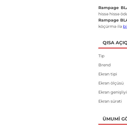
Rampage BLA
hissə hissə öd
Rampage BLA
köçürmə ilə
b
QISA AÇI
Tip
Brend
Ekran tipi
Ekran ölçüsü
Ekran genişliy
Ekran sürəti
ÜMUMI G