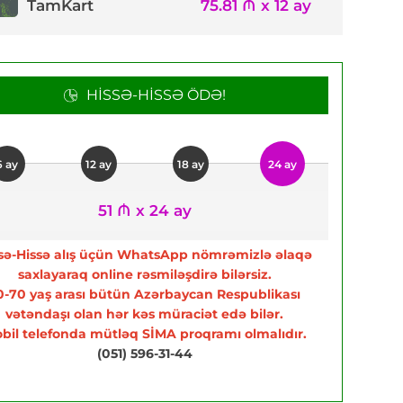
TamKart
75.81 ₼ x 12 ay
HISSƏ-HISSƏ ÖDƏ!
6 ay
12 ay
18 ay
24 ay
51 ₼ x 24 ay
sə-Hissə alış üçün WhatsApp nömrəmizlə əlaqə
saxlayaraq online rəsmiləşdirə bilərsiz.
0-70 yaş arası bütün Azərbaycan Respublikası
vətəndaşı olan hər kəs müraciət edə bilər.
bil telefonda mütləq SİMA proqramı olmalıdır.
(051) 596-31-44