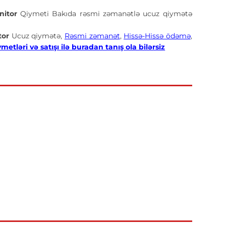
nitor
Qiymeti Bakıda rəsmi zəmanətlə ucuz qiymətə
tor
Ucuz qiymətə,
Rəsmi zəmanət
,
Hissə-Hissə ödəmə
,
ləri və satışı ilə buradan tanış ola bilərsiz