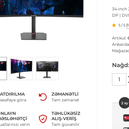
34-inch 
DP | DVI
5 / 5
(
Artikul:
Anbarda
Mağazad
Nağd
ATDIRILMA
ZƏMANƏTLI
əsafəyə görə
Tam zəmanət
2 ay
ONLAYN
TƏHLÜKƏSIZ
ƏSLƏHƏTÇI
ALIŞ-VERIŞ
uallarınızı verin
Tam güvənilir