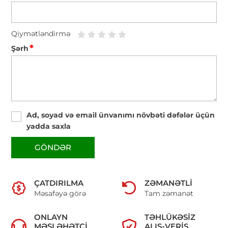
Qiymətləndirmə
*
Şərh
Ad, soyad və email ünvanımı növbəti dəfələr üçün
yadda saxla
GÖNDƏR
ÇATDIRILMA
ZƏMANƏTLI
Məsafəyə görə
Tam zəmanət
ONLAYN
TƏHLÜKƏSIZ
MƏSLƏHƏTÇI
ALIŞ-VERIŞ