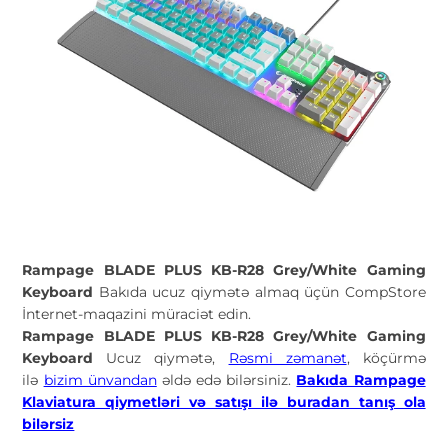
Rampage BLADE PLUS KB-R28 Grey/White Gaming
Keyboard
Bakıda ucuz qiymətə almaq üçün CompStore
İnternet-maqazini müraciət edin.
Rampage BLADE PLUS KB-R28 Grey/White Gaming
Keyboard
Ucuz qiymətə,
Rəsmi zəmanət
, köçürmə
ilə
bizim ünvandan
əldə edə bilərsiniz.
Bakıda Rampage
Klaviatura qiymetləri və satışı ilə buradan tanış ola
bilərsiz