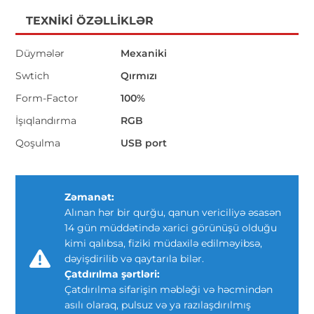
TEXNIKI ÖZƏLLIKLƏR
Düymələr
Mexaniki
Swtich
Qırmızı
Form-Factor
100%
İşıqlandırma
RGB
Qoşulma
USB port
Zəmanət:
Alınan hər bir qurğu, qanun vericiliyə əsasən
14 gün müddətində xarici görünüşü olduğu
kimi qalıbsa, fiziki müdaxilə edilməyibsə,
dəyişdirilib və qaytarıla bilər.
Çatdırılma şərtləri:
Çatdırılma sifarişin məbləği və həcmindən
asılı olaraq, pulsuz və ya razılaşdırılmış