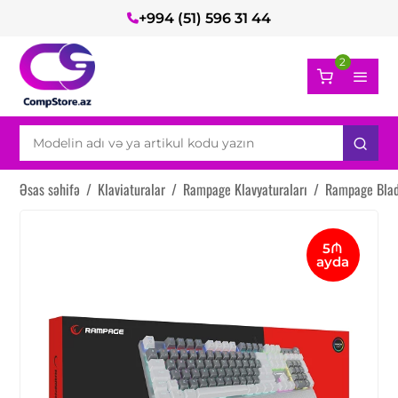
+994 (51) 596 31 44
2
Əsas səhifə
/
Klaviaturalar
/
Rampage Klavyaturaları
/
Rampage Blad
5₼
ayda