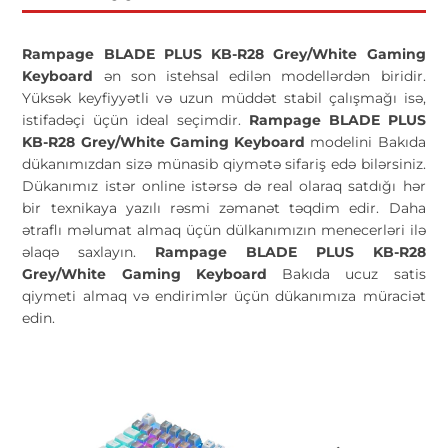
Rampage BLADE PLUS KB-R28 Grey/White Gaming
Keyboard
ən son istehsal edilən modellərdən biridir.
Yüksək keyfiyyətli və uzun müddət stabil çalışmağı isə,
istifadəçi üçün ideal seçimdir.
Rampage BLADE PLUS
KB-R28 Grey/White Gaming Keyboard
modelini Bakıda
dükanımızdan sizə münasib qiymətə sifariş edə bilərsiniz.
Dükanımız istər online istərsə də real olaraq satdığı hər
bir texnikaya yazılı rəsmi zəmanət təqdim edir. Daha
ətraflı məlumat almaq üçün dülkanımızın menecerləri ilə
əlaqə saxlayın.
Rampage BLADE PLUS KB-R28
Grey/White Gaming Keyboard
Bakıda ucuz satis
qiymeti almaq və endirimlər üçün dükanımıza müraciət
edin.