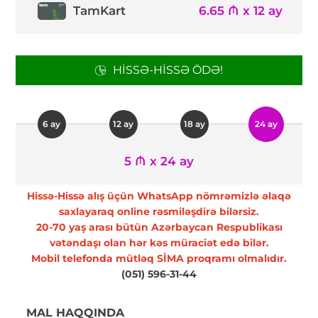
TamKart
6.65 ₼ x 12 ay
HISSƏ-HISSƏ ÖDƏ!
6 ay
12 ay
18 ay
24 ay
5 ₼ x 24 ay
Hissə-Hissə alış üçün WhatsApp nömrəmizlə əlaqə
saxlayaraq online rəsmiləşdirə bilərsiz.
20-70 yaş arası bütün Azərbaycan Respublikası
vətəndaşı olan hər kəs müraciət edə bilər.
Mobil telefonda mütləq SİMA proqramı olmalıdır.
(051) 596-31-44
MAL HAQQINDA