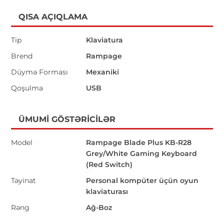
QISA AÇIQLAMA
Tip
Klaviatura
Brend
Rampage
Düymə Forması
Mexaniki
Qoşulma
USB
ÜMUMI GÖSTƏRICILƏR
Model
Rampage Blade Plus KB-R28
Grey/White Gaming Keyboard
(Red Switch)
Təyinat
Personal kompüter üçün oyun
klaviaturası
Rəng
Ağ-Boz