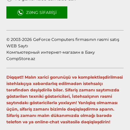
ZƏNG SIFARIŞI
© 2003-2026 GeForce Computers firmasının rəsmi satış
WEB Saytı
Компьютерный интернет-магазин в Баку
CompStore.az
Diqqət!! Malın xarici gorunüşü və komplektləşdirilməsi
istehlakçıya xəbərdarlıq edilmədən istehsalçı
tərəfindən dəyişdirilə bilər. Sifariş zamanı saytımızda
göstərilən texniki göstəriciləri, İstehsalçının rəsmi
saytındakı göstəricilərlə yoxlayın! Yanlışlıq olmaması
üçün, sifariş zamanı bizimlə dəqiqləşdirmə aparın.
Sifariş zamanı malın dükanımızda olmağı barədə
telefon və ya online-chat vasitəsilə dəqiqləşdirin!