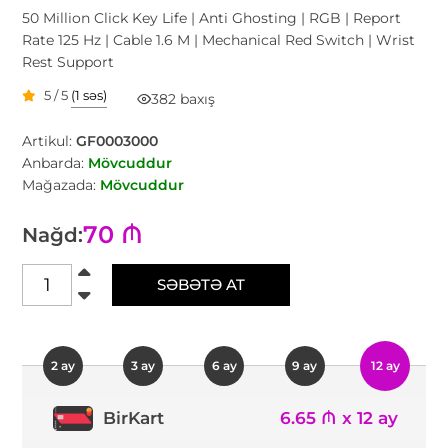
50 Million Click Key Life | Anti Ghosting | RGB | Report
Rate 125 Hz | Cable 1.6 M | Mechanical Red Switch | Wrist
Rest Support
5 / 5
(1 səs)
382 baxış
Artikul:
GF0003000
Anbarda:
Mövcuddur
Mağazada:
Mövcuddur
70 ₼
Nağd:
SƏBƏTƏ AT
2 ay
3 ay
6 ay
9 ay
12 ay
6.65 ₼ x 12 ay
BirKart