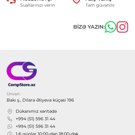
Suallarınızı verin
Tam güvənilir
BIZƏ YAZIN:
Ünvan:
Bakı ş., Dilarə Əliyeva küçəsi 196
Dükanımız xəritədə
+994 (51) 596 31 44
+994 (51) 596 31 44
1-6 günlər 10:00-dən 18:00-dək