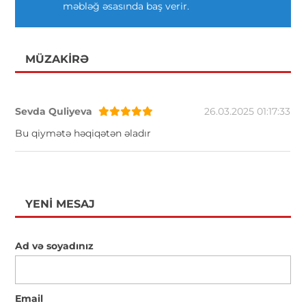
məbləğ əsasında baş verir.
MÜZAKIRƏ
Sevda Quliyeva
26.03.2025 01:17:33
Bu qiymətə həqiqətən əladır
YENI MESAJ
Ad və soyadınız
Email