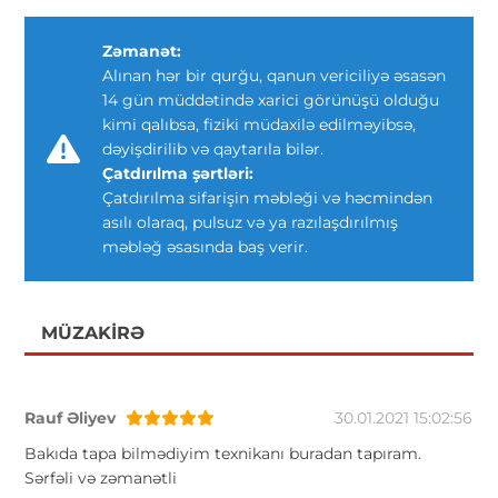
Zəmanət:
Alınan hər bir qurğu, qanun vericiliyə əsasən
14 gün müddətində xarici görünüşü olduğu
kimi qalıbsa, fiziki müdaxilə edilməyibsə,
dəyişdirilib və qaytarıla bilər.
Çatdırılma şərtləri:
Çatdırılma sifarişin məbləği və həcmindən
asılı olaraq, pulsuz və ya razılaşdırılmış
məbləğ əsasında baş verir.
MÜZAKIRƏ
Rauf Əliyev
30.01.2021 15:02:56
Bakıda tapa bilmədiyim texnikanı buradan tapıram.
Sərfəli və zəmanətli