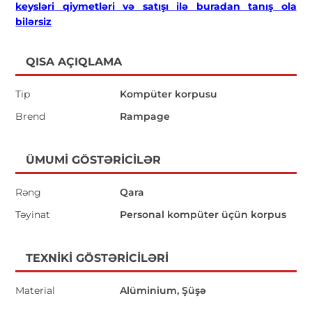
keysləri
qiymetləri və satışı ilə buradan tanış ola
bilərsiz
QISA AÇIQLAMA
Tip
Kompüter korpusu
Brend
Rampage
ÜMUMI GÖSTƏRICILƏR
Rəng
Qara
Təyinat
Personal kompüter üçün korpus
TEXNIKI GÖSTƏRICILƏRI
Material
Alüminium, Şüşə