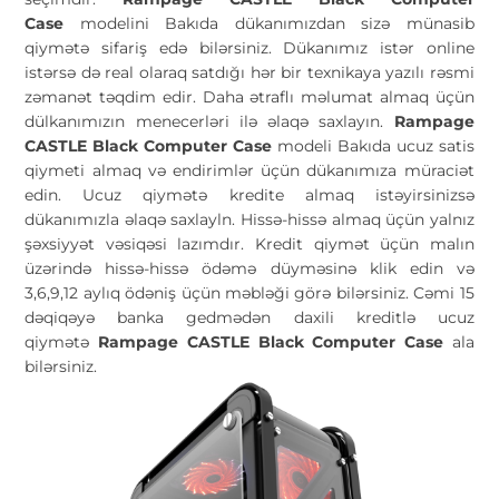
Case
modelini Bakıda dükanımızdan sizə münasib
qiymətə sifariş edə bilərsiniz. Dükanımız istər online
istərsə də real olaraq satdığı hər bir texnikaya yazılı rəsmi
zəmanət təqdim edir. Daha ətraflı məlumat almaq üçün
dülkanımızın menecerləri ilə əlaqə saxlayın.
Rampage
CASTLE Black Computer Case
modeli Bakıda ucuz satis
qiymeti almaq və endirimlər üçün dükanımıza müraciət
edin. Ucuz qiymətə kredite almaq istəyirsinizsə
dükanımızla əlaqə saxlayln. Hissə-hissə almaq üçün yalnız
şəxsiyyət vəsiqəsi lazımdır. Kredit qiymət üçün malın
üzərində hissə-hissə ödəmə düyməsinə klik edin və
3,6,9,12 aylıq ödəniş üçün məbləği görə bilərsiniz. Cəmi 15
dəqiqəyə banka gedmədən daxili kreditlə ucuz
qiymətə
Rampage CASTLE Black Computer Case
ala
bilərsiniz.