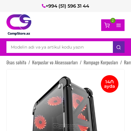
+994 (51) 596 31 44
2
Əsas səhifə
/
Korpuslar və Aksessuarları
/
Rampage Korpusları
/
Ram
14₼
ayda