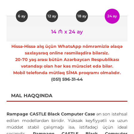
6 ay
12 ay
18 ay
24 ay
14 ₼ x 24 ay
Hissə-Hissə alış üçün WhatsApp nömrəmizlə əlaqə
saxlayaraq online rəsmiləşdirə bilərsiz.
20-70 yaş arası bütün Azərbaycan Respublikası
vətəndaşı olan hər kəs müraciət edə bilər.
Mobil telefonda mütləq SİMA proqramı olmalıdır.
(051) 596-31-44
MAL HAQQINDA
Rampage CASTLE Black Computer Case
ən son istehsal
edilən modellərdən biridir. Yüksək keyfiyyətli və uzun
müddət stabil çalışmağı isə, istifadəçi üçün ideal
seçimdir.
Rampage CASTLE Black Computer