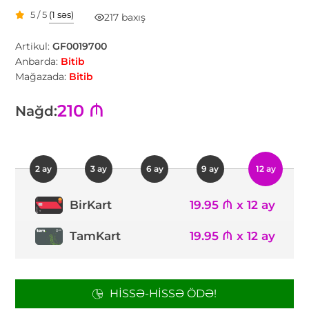
5 / 5
(1 səs)
217 baxış
Artikul:
GF0019700
Anbarda:
Bitib
Mağazada:
Bitib
210 ₼
Nağd:
2 ay
3 ay
6 ay
9 ay
12 ay
19.95 ₼ x 12 ay
BirKart
TamKart
19.95 ₼ x 12 ay
HISSƏ-HISSƏ ÖDƏ!