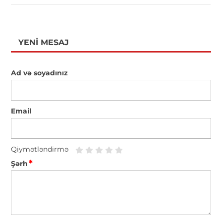
YENI MESAJ
Ad və soyadınız
Email
Qiymətləndirmə
*
Şərh