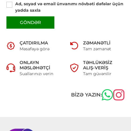
Ad, soyad və email ünvanımı növbəti dəfələr üçün
yadda saxla
GÖNDƏR
ÇATDIRILMA
ZƏMANƏTLI
Məsafəyə görə
Tam zəmanət
ONLAYN
TƏHLÜKƏSIZ
MƏSLƏHƏTÇI
ALIŞ-VERIŞ
Suallarınızı verin
Tam güvənilir
BIZƏ YAZIN: