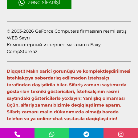
ZƏNG SIFARIŞI
© 2003-2026 GeForce Computers firmasının rəsmi satış
WEB Saytı
Компьютерный интернет-магазин в Баку
CompStore.az
Diqqət!! Malın xarici gorunüşü və komplektləşdirilməsi
istehlakçıya xəbərdarlıq edilmədən istehsalçı
tərəfindən dəyişdirilə bilər. Sifariş zamanı saytımızda
göstərilən texniki göstəriciləri, İstehsalçının rəsmi
saytındakı göstəricilərlə yoxlayın! Yanlışlıq olmaması
üçün, sifariş zamanı bizimlə dəqiqləşdirmə aparın.
Sifariş zamanı malın dükanımızda olmağı barədə
telefon və ya online-chat vasitəsilə dəqiqləşdirin!