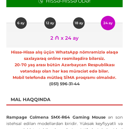
HISSƏ-HISSƏ ÖDƏ!
6 ay
12 ay
18 ay
24 ay
2 ₼ x 24 ay
Hissə-Hissə alış üçün WhatsApp nömrəmizlə əlaqə
saxlayaraq online rəsmiləşdirə bilərsiz.
20-70 yaş arası bütün Azərbaycan Respublikası
vətəndaşı olan hər kəs müraciət edə bilər.
Mobil telefonda mütləq SİMA proqramı olmalıdır.
(051) 596-31-44
MAL HAQQINDA
Rampage Colmena SMX-R64 Gaming Mouse
ən son
istehsal edilən modellərdən biridir. Yüksək keyfiyyətli və