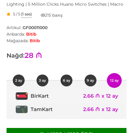
Lighting | 5 Million Clicks Huano Micro Switches | Macro
5 / 5
(1 səs)
215 baxış
Artikul:
GF00011000
Anbarda:
Bitib
Mağazada:
Bitib
28 ₼
Nağd:
2 ay
3 ay
6 ay
9 ay
12 ay
2.66 ₼ x 12 ay
BirKart
TamKart
2.66 ₼ x 12 ay