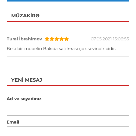
MÜZAKIRƏ
Tural İbrahimov
07.05.2021 15:06:55
Belə bir modelin Bakıda satılması çox sevindiricidir.
YENI MESAJ
Ad və soyadınız
Email