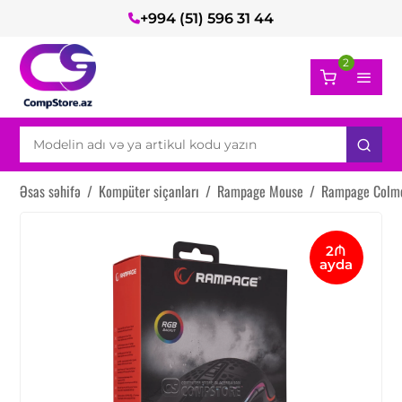
+994 (51) 596 31 44
2
Əsas səhifə
/
Kompüter siçanları
/
Rampage Mouse
/
Rampage Colm
2₼
ayda