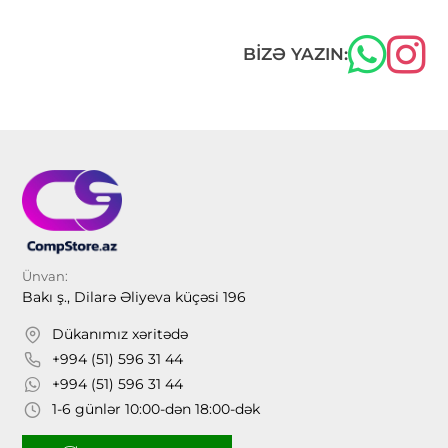
BIZƏ YAZIN:
Ünvan:
Bakı ş., Dilarə Əliyeva küçəsi 196
Dükanımız xəritədə
+994 (51) 596 31 44
+994 (51) 596 31 44
1-6 günlər 10:00-dən 18:00-dək