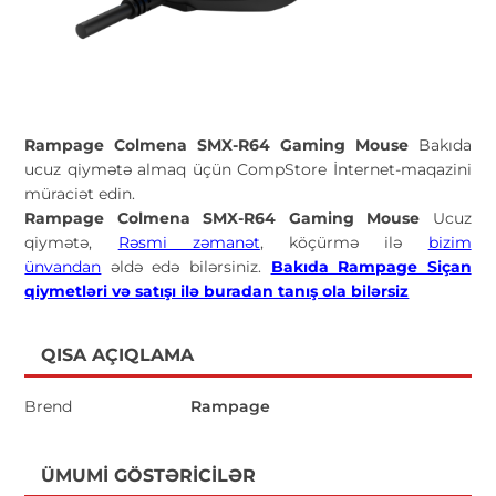
Rampage Colmena SMX-R64 Gaming Mouse
Bakıda
ucuz qiymətə almaq üçün CompStore İnternet-maqazini
müraciət edin.
Rampage Colmena SMX-R64 Gaming Mouse
Ucuz
qiymətə,
Rəsmi zəmanət
, köçürmə ilə
bizim
ünvandan
əldə edə bilərsiniz.
Bakıda Rampage Siçan
qiymetləri və satışı ilə buradan tanış ola bilərsiz
QISA AÇIQLAMA
Brend
Rampage
ÜMUMI GÖSTƏRICILƏR