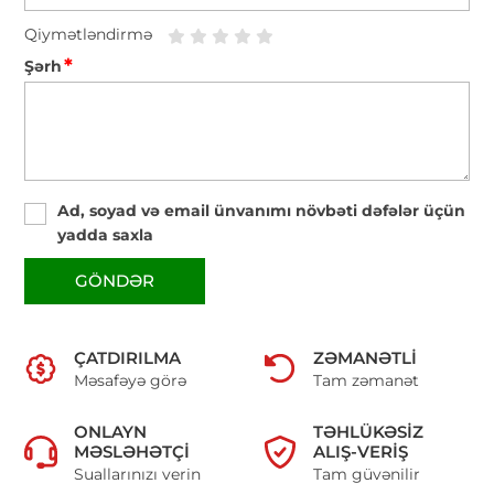
Qiymətləndirmə
*
Şərh
Ad, soyad və email ünvanımı növbəti dəfələr üçün
yadda saxla
GÖNDƏR
ÇATDIRILMA
ZƏMANƏTLI
Məsafəyə görə
Tam zəmanət
ONLAYN
TƏHLÜKƏSIZ
MƏSLƏHƏTÇI
ALIŞ-VERIŞ
Suallarınızı verin
Tam güvənilir