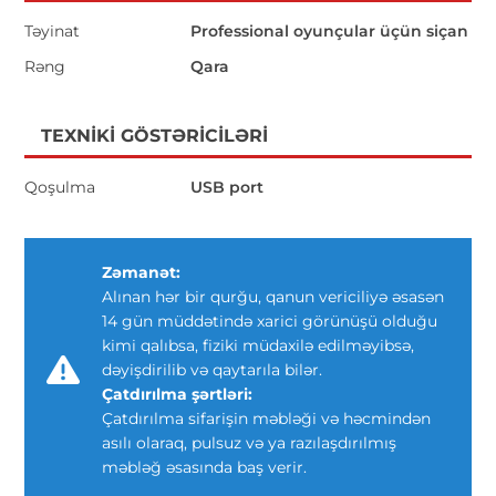
Təyinat
Professional oyunçular üçün siçan
Rəng
Qara
TEXNIKI GÖSTƏRICILƏRI
Qoşulma
USB port
Zəmanət:
Alınan hər bir qurğu, qanun vericiliyə əsasən
14 gün müddətində xarici görünüşü olduğu
kimi qalıbsa, fiziki müdaxilə edilməyibsə,
dəyişdirilib və qaytarıla bilər.
Çatdırılma şərtləri:
Çatdırılma sifarişin məbləği və həcmindən
asılı olaraq, pulsuz və ya razılaşdırılmış
məbləğ əsasında baş verir.