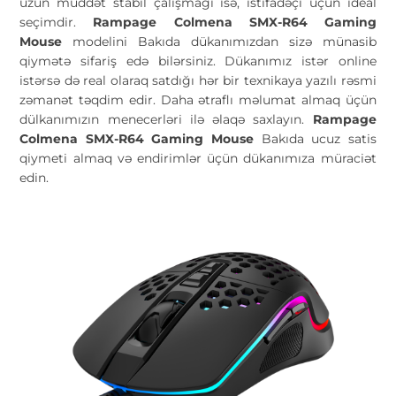
uzun müddət stabil çalışmağı isə, istifadəçi üçün ideal
seçimdir.
Rampage Colmena SMX-R64 Gaming
Mouse
modelini Bakıda dükanımızdan sizə münasib
qiymətə sifariş edə bilərsiniz. Dükanımız istər online
istərsə də real olaraq satdığı hər bir texnikaya yazılı rəsmi
zəmanət təqdim edir. Daha ətraflı məlumat almaq üçün
dülkanımızın menecerləri ilə əlaqə saxlayın.
Rampage
Colmena SMX-R64 Gaming Mouse
Bakıda ucuz satis
qiymeti almaq və endirimlər üçün dükanımıza müraciət
edin.