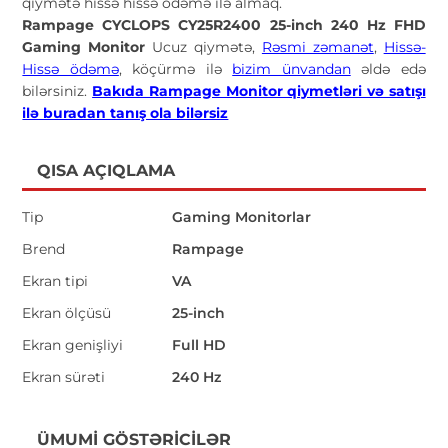
qiymətə hissə hissə ödəmə ilə almaq.
Rampage CYCLOPS CY25R2400 25-inch 240 Hz FHD
Gaming Monitor
Ucuz qiymətə,
Rəsmi zəmanət
,
Hissə-
Hissə ödəmə
, köçürmə ilə
bizim ünvandan
əldə edə
bilərsiniz.
Bakıda Rampage Monitor qiymetləri və satışı
ilə buradan tanış ola bilərsiz
QISA AÇIQLAMA
Tip
Gaming Monitorlar
Brend
Rampage
Ekran tipi
VA
Ekran ölçüsü
25-inch
Ekran genişliyi
Full HD
Ekran sürəti
240 Hz
ÜMUMI GÖSTƏRICILƏR