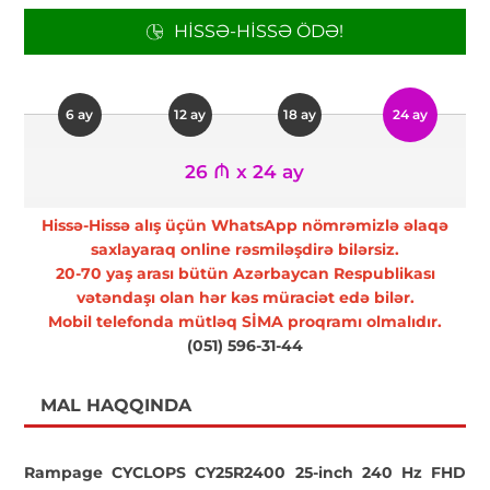
HISSƏ-HISSƏ ÖDƏ!
6 ay
12 ay
18 ay
24 ay
26 ₼ x 24 ay
Hissə-Hissə alış üçün WhatsApp nömrəmizlə əlaqə
saxlayaraq online rəsmiləşdirə bilərsiz.
20-70 yaş arası bütün Azərbaycan Respublikası
vətəndaşı olan hər kəs müraciət edə bilər.
Mobil telefonda mütləq SİMA proqramı olmalıdır.
(051) 596-31-44
MAL HAQQINDA
Rampage CYCLOPS CY25R2400 25-inch 240 Hz FHD