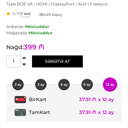
Type BOE VA | HDMI | DisplayPort | AUX | Freesync
5 / 5
(1 səs)
449 baxış
Anbarda:
Mövcuddur
Mağazada:
Mövcuddur
399 ₼
Nağd:
SƏBƏTƏ AT
2 ay
3 ay
6 ay
9 ay
12 ay
37.91 ₼ x 12 ay
BirKart
TamKart
37.91 ₼ x 12 ay