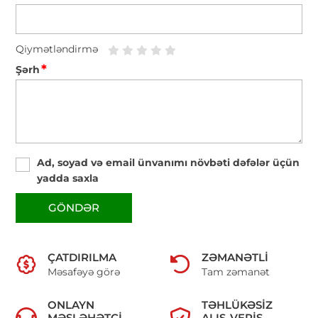
Qiymətləndirmə
*
Şərh
Ad, soyad və email ünvanımı növbəti dəfələr üçün
yadda saxla
GÖNDƏR
ÇATDIRILMA
ZƏMANƏTLI
Məsafəyə görə
Tam zəmanət
ONLAYN
TƏHLÜKƏSIZ
MƏSLƏHƏTÇI
ALIŞ-VERIŞ