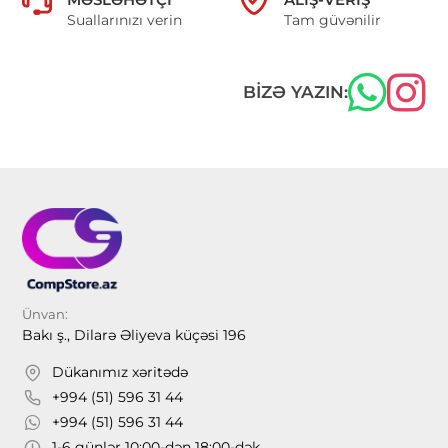
Suallarınızı verin
Tam güvənilir
BIZƏ YAZIN:
Ünvan:
Bakı ş., Dilarə Əliyeva küçəsi 196
Dükanımız xəritədə
+994 (51) 596 31 44
+994 (51) 596 31 44
1-6 günlər 10:00-dən 18:00-dək