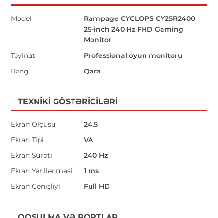
Model
Rampage CYCLOPS CY25R2400
25-inch 240 Hz FHD Gaming
Monitor
Təyinat
Professional oyun monitoru
Rəng
Qara
TEXNIKI GÖSTƏRICILƏRI
Ekran Ölçüsü
24.5
Ekran Tipi
VA
Ekran Sürəti
240 Hz
Ekran Yenilənməsi
1 ms
Ekran Genişliyi
Full HD
QOŞULMA VƏ PORTLAR