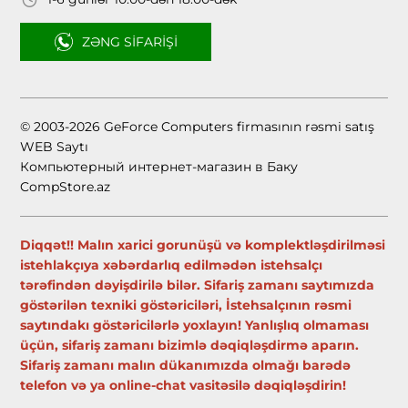
ZƏNG SIFARIŞI
© 2003-2026 GeForce Computers firmasının rəsmi satış
WEB Saytı
Компьютерный интернет-магазин в Баку
CompStore.az
Diqqət!! Malın xarici gorunüşü və komplektləşdirilməsi
istehlakçıya xəbərdarlıq edilmədən istehsalçı
tərəfindən dəyişdirilə bilər. Sifariş zamanı saytımızda
göstərilən texniki göstəriciləri, İstehsalçının rəsmi
saytındakı göstəricilərlə yoxlayın! Yanlışlıq olmaması
üçün, sifariş zamanı bizimlə dəqiqləşdirmə aparın.
Sifariş zamanı malın dükanımızda olmağı barədə
telefon və ya online-chat vasitəsilə dəqiqləşdirin!