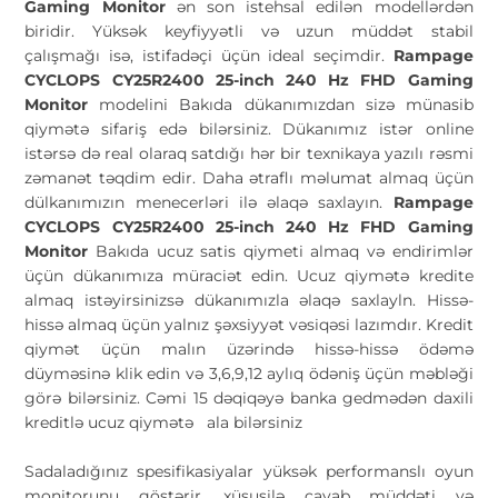
Gaming Monitor
ən son istehsal edilən modellərdən
biridir. Yüksək keyfiyyətli və uzun müddət stabil
çalışmağı isə, istifadəçi üçün ideal seçimdir.
Rampage
CYCLOPS CY25R2400 25-inch 240 Hz FHD Gaming
Monitor
modelini Bakıda dükanımızdan sizə münasib
qiymətə sifariş edə bilərsiniz. Dükanımız istər online
istərsə də real olaraq satdığı hər bir texnikaya yazılı rəsmi
zəmanət təqdim edir. Daha ətraflı məlumat almaq üçün
dülkanımızın menecerləri ilə əlaqə saxlayın.
Rampage
CYCLOPS CY25R2400 25-inch 240 Hz FHD Gaming
Monitor
Bakıda ucuz satis qiymeti almaq və endirimlər
üçün dükanımıza müraciət edin. Ucuz qiymətə kredite
almaq istəyirsinizsə dükanımızla əlaqə saxlayln. Hissə-
hissə almaq üçün yalnız şəxsiyyət vəsiqəsi lazımdır. Kredit
qiymət üçün malın üzərində hissə-hissə ödəmə
düyməsinə klik edin və 3,6,9,12 aylıq ödəniş üçün məbləği
görə bilərsiniz. Cəmi 15 dəqiqəyə banka gedmədən daxili
kreditlə ucuz qiymətə
ala bilərsiniz
Sadaladığınız spesifikasiyalar yüksək performanslı oyun
monitorunu göstərir, xüsusilə cavab müddəti və