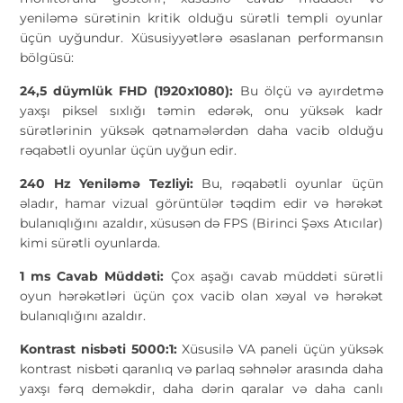
yeniləmə sürətinin kritik olduğu sürətli templi oyunlar
üçün uyğundur. Xüsusiyyətlərə əsaslanan performansın
bölgüsü:
24,5 düymlük FHD (1920x1080):
Bu ölçü və ayırdetmə
yaxşı piksel sıxlığı təmin edərək, onu yüksək kadr
sürətlərinin yüksək qətnamələrdən daha vacib olduğu
rəqabətli oyunlar üçün uyğun edir.
240 Hz Yeniləmə Tezliyi:
Bu, rəqabətli oyunlar üçün
əladır, hamar vizual görüntülər təqdim edir və hərəkət
bulanıqlığını azaldır, xüsusən də FPS (Birinci Şəxs Atıcılar)
kimi sürətli oyunlarda.
1 ms Cavab Müddəti:
Çox aşağı cavab müddəti sürətli
oyun hərəkətləri üçün çox vacib olan xəyal və hərəkət
bulanıqlığını azaldır.
Kontrast nisbəti 5000:1:
Xüsusilə VA paneli üçün yüksək
kontrast nisbəti qaranlıq və parlaq səhnələr arasında daha
yaxşı fərq deməkdir, daha dərin qaralar və daha canlı