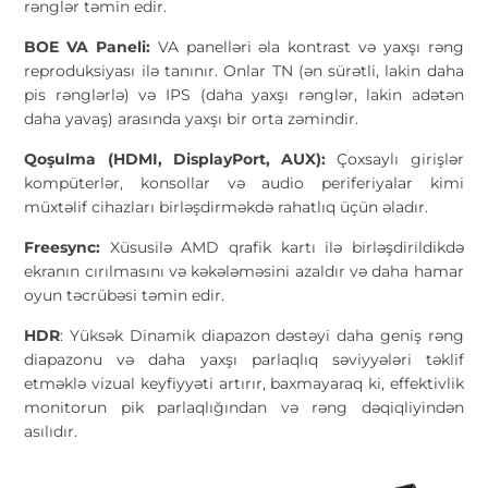
rənglər təmin edir.
BOE VA Paneli:
VA panelləri əla kontrast və yaxşı rəng
reproduksiyası ilə tanınır. Onlar TN (ən sürətli, lakin daha
pis rənglərlə) və IPS (daha yaxşı rənglər, lakin adətən
daha yavaş) arasında yaxşı bir orta zəmindir.
Qoşulma (HDMI, DisplayPort, AUX):
Çoxsaylı girişlər
kompüterlər, konsollar və audio periferiyalar kimi
müxtəlif cihazları birləşdirməkdə rahatlıq üçün əladır.
Freesync:
Xüsusilə AMD qrafik kartı ilə birləşdirildikdə
ekranın cırılmasını və kəkələməsini azaldır və daha hamar
oyun təcrübəsi təmin edir.
HDR
: Yüksək Dinamik diapazon dəstəyi daha geniş rəng
diapazonu və daha yaxşı parlaqlıq səviyyələri təklif
etməklə vizual keyfiyyəti artırır, baxmayaraq ki, effektivlik
monitorun pik parlaqlığından və rəng dəqiqliyindən
asılıdır.