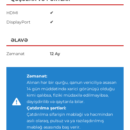
HDMI
✔
DisplayPort
✔
ƏLAVƏ
Zəmanət
12 Ay
Zəmanət:
Alınan hər bir qurğu, qanun vericiliyə əsasən
14 gün müddətində xarici görünüşü olduğu
kimi qalıbsa, fiziki müdaxilə edilməyibsə,
dəyişdirilib və qaytarıla bilər.
Çatdırılma şərtləri:
Çatdırılma sifarişin məbləği və həcmindən
asılı olaraq, pulsuz və ya razılaşdırılmış
məbləğ əsasında baş verir.