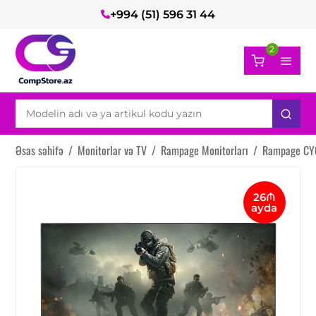
+994 (51) 596 31 44
2
Əsas səhifə
/
Monitorlar və TV
/
Rampage Monitorları
/
Rampage CY
26₼
ayda