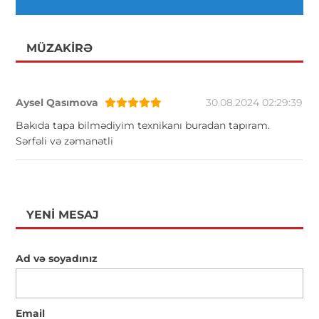
MÜZAKIRƏ
Aysel Qasımova
30.08.2024 02:29:39
Bakıda tapa bilmədiyim texnikanı buradan tapıram.
Sərfəli və zəmanətli
YENI MESAJ
Ad və soyadınız
Email