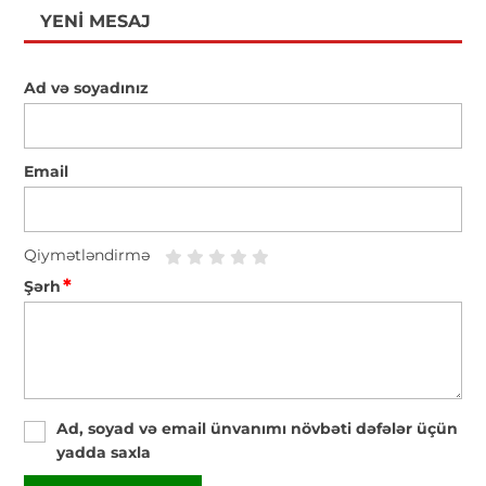
YENI MESAJ
Ad və soyadınız
Email
Qiymətləndirmə
*
Şərh
Ad, soyad və email ünvanımı növbəti dəfələr üçün
yadda saxla