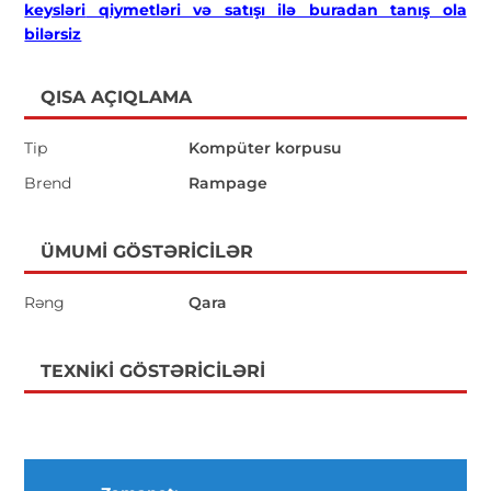
keysləri
qiymetləri və satışı ilə buradan tanış ola
bilərsiz
QISA AÇIQLAMA
Tip
Kompüter korpusu
Brend
Rampage
ÜMUMI GÖSTƏRICILƏR
Rəng
Qara
TEXNIKI GÖSTƏRICILƏRI