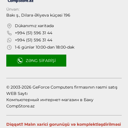
Ünvan:
Bakı ş., Dilarə Əliyeva küçəsi 196
Dükanımız xəritədə
+994 (51) 596 31 44
+994 (51) 596 31 44
1-6 günlər 10:00-dən 18:00-dək
ZƏNG SIFARIŞI
© 2003-2026 GeForce Computers firmasının rəsmi satış
WEB Saytı
Компьютерный интернет-магазин в Баку
CompStore.az
Diqqət!! Malın xarici gorunüşü və komplektləşdirilməsi