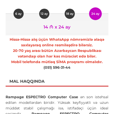
6 ay
12 ay
18 ay
24 ay
14 ₼ x 24 ay
Hissə-Hissə alış üçün WhatsApp nömrəmizlə əlaqə
saxlayaraq online rəsmiləşdirə bilərsiz.
20-70 yaş arası bütün Azərbaycan Respublikası
vətəndaşı olan hər kəs müraciət edə bilər.
Mobil telefonda mütləq SİMA proqramı olmalıdır.
(051) 596-31-44
MAL HAQQINDA
Rampage ESPECTRO Computer Case
ən son istehsal
edilən modellərdən biridir. Yüksək keyfiyyətli və uzun
müddət stabil çalışmağı isə, istifadəçi üçün ideal
seçimdir.
Rampage ESPECTRO Computer