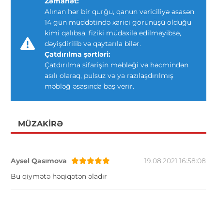
Zəmanət:
Alınan hər bir qurğu, qanun vericiliyə əsasən
14 gün müddətində xarici görünüşü olduğu
kimi qalıbsa, fiziki müdaxilə edilməyibsə,
dəyişdirilib və qaytarıla bilər.
Çatdırılma şərtləri:
Çatdırılma sifarişin məbləği və həcmindən
asılı olaraq, pulsuz və ya razılaşdırılmış
məbləğ əsasında baş verir.
MÜZAKIRƏ
Aysel Qasımova
19.08.2021 16:58:08
Bu qiymətə həqiqətən əladır