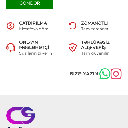
GÖNDƏR
ÇATDIRILMA
ZƏMANƏTLI
Məsafəyə görə
Tam zəmanət
ONLAYN
TƏHLÜKƏSIZ
MƏSLƏHƏTÇI
ALIŞ-VERIŞ
Suallarınızı verin
Tam güvənilir
BIZƏ YAZIN: