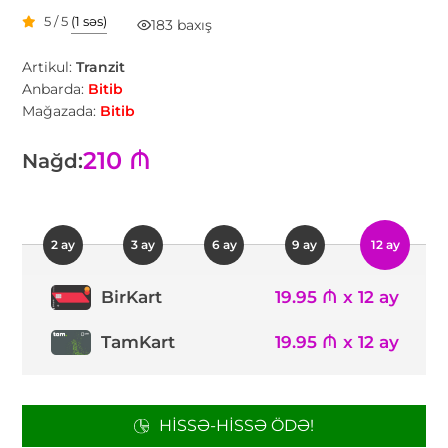
5 / 5
(1 səs)
183 baxış
Artikul:
Tranzit
Anbarda:
Bitib
Mağazada:
Bitib
210 ₼
Nağd:
2 ay
3 ay
6 ay
9 ay
12 ay
19.95 ₼ x 12 ay
BirKart
TamKart
19.95 ₼ x 12 ay
HISSƏ-HISSƏ ÖDƏ!