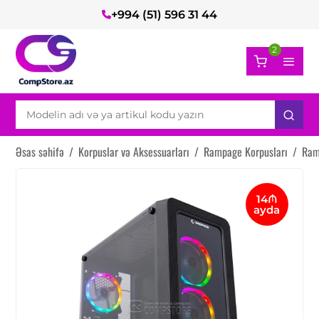
+994 (51) 596 31 44
2
Əsas səhifə
/
Korpuslar və Aksessuarları
/
Rampage Korpusları
/
Ram
14₼
ayda