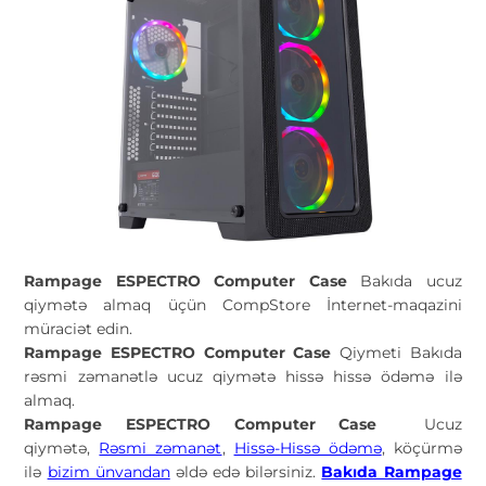
Rampage ESPECTRO Computer Case
Bakıda ucuz
qiymətə almaq üçün CompStore İnternet-maqazini
müraciət edin.
Rampage ESPECTRO Computer Case
Qiymeti Bakıda
rəsmi zəmanətlə ucuz qiymətə hissə hissə ödəmə ilə
almaq.
Rampage ESPECTRO Computer Case
Ucuz
qiymətə,
Rəsmi zəmanət
,
Hissə-Hissə ödəmə
, köçürmə
ilə
bizim ünvandan
əldə edə bilərsiniz.
Bakıda Rampage