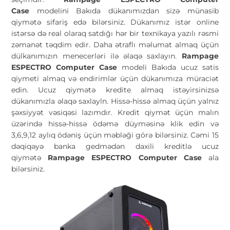
Case
modelini Bakıda dükanımızdan sizə münasib
qiymətə sifariş edə bilərsiniz. Dükanımız istər online
istərsə də real olaraq satdığı hər bir texnikaya yazılı rəsmi
zəmanət təqdim edir. Daha ətraflı məlumat almaq üçün
dülkanımızın menecerləri ilə əlaqə saxlayın.
Rampage
ESPECTRO Computer Case
modeli Bakıda ucuz satis
qiymeti almaq və endirimlər üçün dükanımıza müraciət
edin. Ucuz qiymətə kredite almaq istəyirsinizsə
dükanımızla əlaqə saxlayln. Hissə-hissə almaq üçün yalnız
şəxsiyyət vəsiqəsi lazımdır. Kredit qiymət üçün malın
üzərində hissə-hissə ödəmə düyməsinə klik edin və
3,6,9,12 aylıq ödəniş üçün məbləği görə bilərsiniz. Cəmi 15
dəqiqəyə banka gedmədən daxili kreditlə ucuz
qiymətə
Rampage ESPECTRO Computer Case
ala
bilərsiniz.