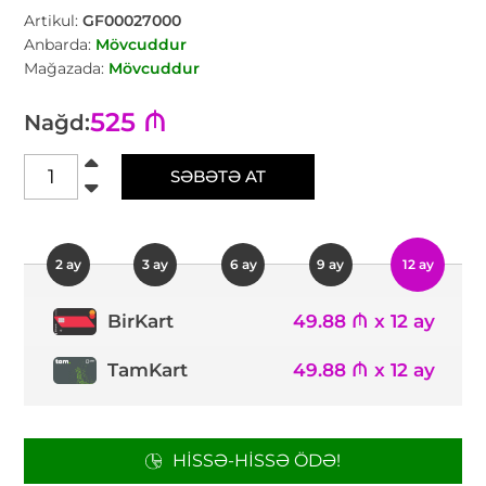
Artikul:
GF00027000
Anbarda:
Mövcuddur
Mağazada:
Mövcuddur
525 ₼
Nağd:
SƏBƏTƏ AT
2 ay
3 ay
6 ay
9 ay
12 ay
49.88 ₼ x 12 ay
BirKart
TamKart
49.88 ₼ x 12 ay
HISSƏ-HISSƏ ÖDƏ!