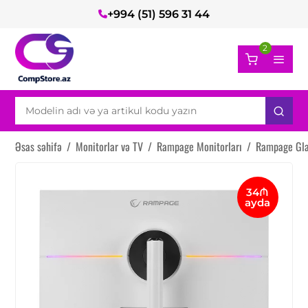
+994 (51) 596 31 44
2
Əsas səhifə
/
Monitorlar və TV
/
Rampage Monitorları
/
Rampage Gla
34₼
ayda