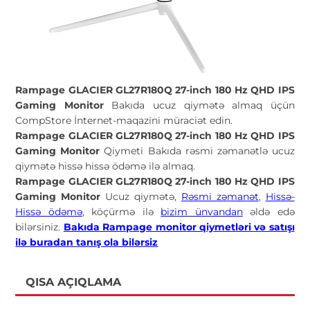
Rampage GLACIER GL27R180Q 27-inch 180 Hz QHD IPS
Gaming Monitor
Bakıda ucuz qiymətə almaq üçün
CompStore İnternet-maqazini müraciət edin.
Rampage GLACIER GL27R180Q 27-inch 180 Hz QHD IPS
Gaming Monitor
Qiymeti Bakıda rəsmi zəmanətlə ucuz
qiymətə hissə hissə ödəmə ilə almaq.
Rampage GLACIER GL27R180Q 27-inch 180 Hz QHD IPS
Gaming Monitor
Ucuz qiymətə,
Rəsmi zəmanət
,
Hissə-
Hissə ödəmə
, köçürmə ilə
bizim ünvandan
əldə edə
bilərsiniz.
Bakıda Rampage monitor qiymetləri və satışı
ilə buradan tanış ola bilərsiz
QISA AÇIQLAMA