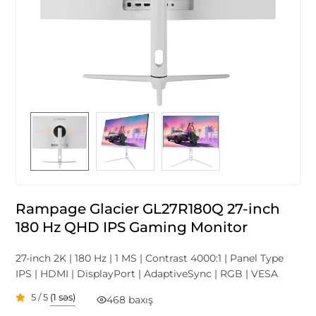
Rampage Glacier GL27R180Q 27-inch
180 Hz QHD IPS Gaming Monitor
27-inch 2K | 180 Hz | 1 MS | Contrast 4000:1 | Panel Type
IPS | HDMI | DisplayPort | AdaptiveSync | RGB | VESA
5 / 5
(1 səs)
468 baxış