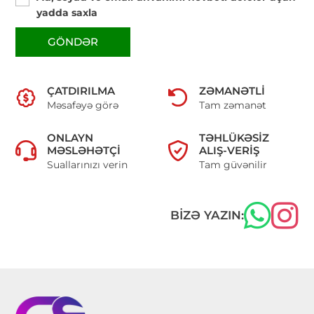
yadda saxla
GÖNDƏR
ÇATDIRILMA
ZƏMANƏTLI
Məsafəyə görə
Tam zəmanət
ONLAYN
TƏHLÜKƏSIZ
MƏSLƏHƏTÇI
ALIŞ-VERIŞ
Suallarınızı verin
Tam güvənilir
BIZƏ YAZIN: