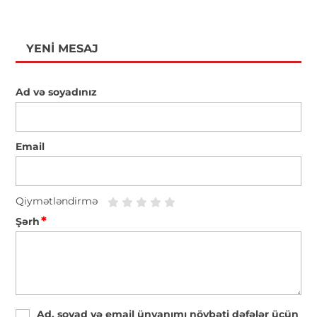
YENI MESAJ
Ad və soyadınız
Email
Qiymətləndirmə
*
Şərh
Ad, soyad və email ünvanımı növbəti dəfələr üçün