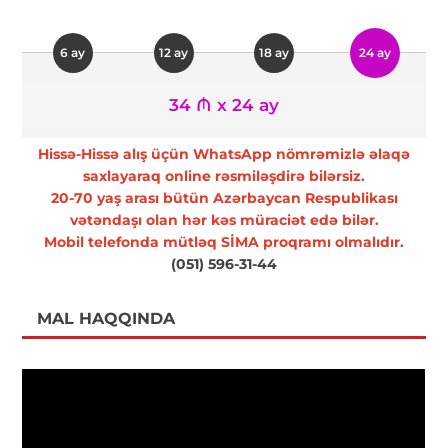
6 ay
12 ay
18 ay
24 ay
34 ₼ x 24 ay
Hissə-Hissə alış üçün WhatsApp nömrəmizlə əlaqə
saxlayaraq online rəsmiləşdirə bilərsiz.
20-70 yaş arası bütün Azərbaycan Respublikası
vətəndaşı olan hər kəs müraciət edə bilər.
Mobil telefonda mütləq SİMA proqramı olmalıdır.
(051) 596-31-44
MAL HAQQINDA