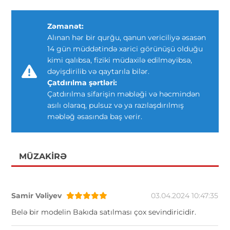
Zəmanət:
Alınan hər bir qurğu, qanun vericiliyə əsasən
14 gün müddətində xarici görünüşü olduğu
kimi qalıbsa, fiziki müdaxilə edilməyibsə,
dəyişdirilib və qaytarıla bilər.
Çatdırılma şərtləri:
Çatdırılma sifarişin məbləği və həcmindən
asılı olaraq, pulsuz və ya razılaşdırılmış
məbləğ əsasında baş verir.
MÜZAKIRƏ
Samir Vəliyev
03.04.2024 10:47:35
Belə bir modelin Bakıda satılması çox sevindiricidir.