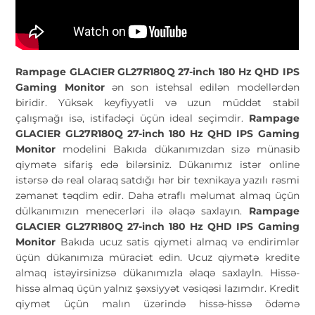
Rampage GLACIER GL27R180Q 27-inch 180 Hz QHD IPS
Gaming Monitor
ən son istehsal edilən modellərdən
biridir. Yüksək keyfiyyətli və uzun müddət stabil
çalışmağı isə, istifadəçi üçün ideal seçimdir.
Rampage
GLACIER GL27R180Q 27-inch 180 Hz QHD IPS Gaming
Monitor
modelini Bakıda dükanımızdan sizə münasib
qiymətə sifariş edə bilərsiniz. Dükanımız istər online
istərsə də real olaraq satdığı hər bir texnikaya yazılı rəsmi
zəmanət təqdim edir. Daha ətraflı məlumat almaq üçün
dülkanımızın menecerləri ilə əlaqə saxlayın.
Rampage
GLACIER GL27R180Q 27-inch 180 Hz QHD IPS Gaming
Monitor
Bakıda ucuz satis qiymeti almaq və endirimlər
üçün dükanımıza müraciət edin. Ucuz qiymətə kredite
almaq istəyirsinizsə dükanımızla əlaqə saxlayln. Hissə-
hissə almaq üçün yalnız şəxsiyyət vəsiqəsi lazımdır. Kredit
qiymət üçün malın üzərində hissə-hissə ödəmə