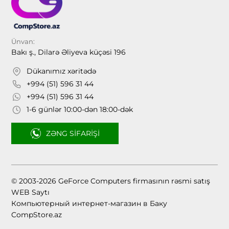
Ünvan:
Bakı ş., Dilarə Əliyeva küçəsi 196
Dükanımız xəritədə
+994 (51) 596 31 44
+994 (51) 596 31 44
1-6 günlər 10:00-dən 18:00-dək
ZƏNG SIFARIŞI
© 2003-2026 GeForce Computers firmasının rəsmi satış
WEB Saytı
Компьютерный интернет-магазин в Баку
CompStore.az