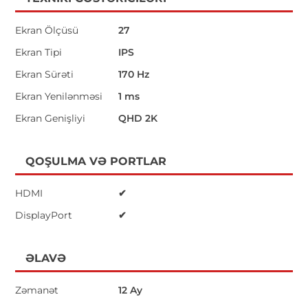
Ekran Ölçüsü
27
Ekran Tipi
IPS
Ekran Sürəti
170 Hz
Ekran Yenilənməsi
1 ms
Ekran Genişliyi
QHD 2K
QOŞULMA VƏ PORTLAR
HDMI
✔
DisplayPort
✔
ƏLAVƏ
Zəmanət
12 Ay