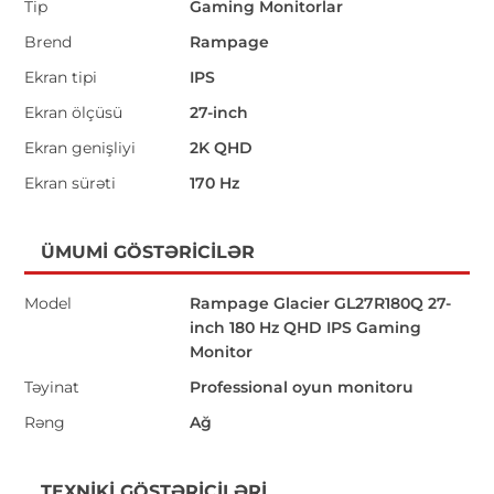
Tip
Gaming Monitorlar
Brend
Rampage
Ekran tipi
IPS
Ekran ölçüsü
27-inch
Ekran genişliyi
2K QHD
Ekran sürəti
170 Hz
ÜMUMI GÖSTƏRICILƏR
Model
Rampage Glacier GL27R180Q 27-
inch 180 Hz QHD IPS Gaming
Monitor
Təyinat
Professional oyun monitoru
Rəng
Ağ
TEXNIKI GÖSTƏRICILƏRI