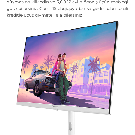
düyməsinə klik edin və 3,6,9,12 aylıq ödəniş üçün məbləği
görə bilərsiniz. Cəmi 15 dəqiqəyə banka gedmədən daxili
kreditlə ucuz qiymətə
ala bilərsiniz