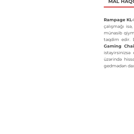
MAL HAQ
Rampage KL-
çalışmağı isə,
münasib qiymət
təqdim edir. 
Gaming Cha
istəyirsinizs
üzərində hiss
gedmədən daxi