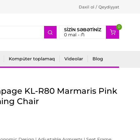
Daxil ol / Qeydiyyat
0
2
SIZIN SƏBƏTINIZ
0
mal -
₼
Kompüter toplamaq
Videolar
Blog
page KL-R80 Marmaris Pink
ing Chair
gonomic Design | Adjustable Armrests | Seat Frame