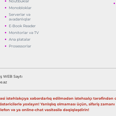
Noutbuklar
Monobloklar
Serverlər və
avadanlıqlar
E-Book Reader
Monitorlar və TV
Ana platalar
Prosessorlar
ış WEB Saytı
e.az
si istehlakçıya xəbərdarlıq edilmədən istehsalçı tərəfindən də
 göstəricilərlə yoxlayın! Yanlışlıq olmaması üçün, sifariş zama
fon və ya online-chat vasitəsilə dəqiqləşdirin!