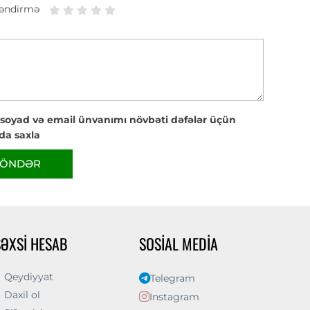
əndirmə
 soyad və email ünvanımı növbəti dəfələr üçün
da saxla
ÖNDƏR
ŞƏXSI HESAB
SOSIAL MEDIA
Qeydiyyat
Telegram
Daxil ol
Instagram