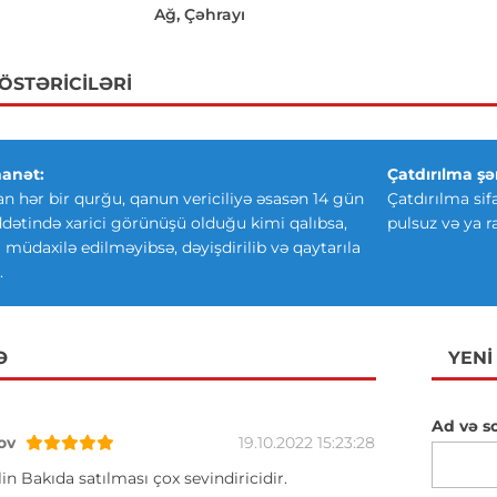
Ağ, Çəhrayı
GÖSTƏRICILƏRI
anət:
Çatdırılma şər
an hər bir qurğu, qanun vericiliyə əsasən 14 gün
Çatdırılma sif
ətində xarici görünüşü olduğu kimi qalıbsa,
pulsuz və ya r
ki müdaxilə edilməyibsə, dəyişdirilib və qaytarıla
.
Ə
YENI
Ad və s
ov
19.10.2022 15:23:28
in Bakıda satılması çox sevindiricidir.