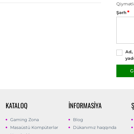
Qiymətl
*
Şərh
Ad,
yad
G
KATALOQ
İNFORMASIYA
Gaming Zona
Blog
Masaüstü Kompüterlər
Dükanımız haqqında