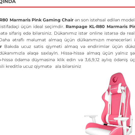
QINDA
R80 Marmaris Pink Gaming Chair
ən son istehsal edilən model
 istifadəçi üçün ideal seçimdir.
Rampage KL-R80 Marmaris Pi
ə sifariş edə bilərsiniz. Dükanımız istər online istərsə də rea
Daha ətraflı məlumat almaq üçün dülkanımızın menecerləri i
ir
Bakıda ucuz satis qiymeti almaq və endirimlər üçün dük
ə dükanımızla əlaqə saxlayln. Hissə-hissə almaq üçün yalnız ş
ə-hissə ödəmə düyməsinə klik edin və 3,6,9,12 aylıq ödəniş ü
li kreditlə ucuz qiymətə
ala bilərsiniz