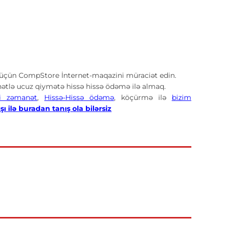
üçün CompStore İnternet-maqazini müraciət edin.
tlə ucuz qiymətə hissə hissə ödəmə ilə almaq.
i zəmanət
,
Hissə-Hissə ödəmə
, köçürmə ilə
bizim
 ilə buradan tanış ola bilərsiz