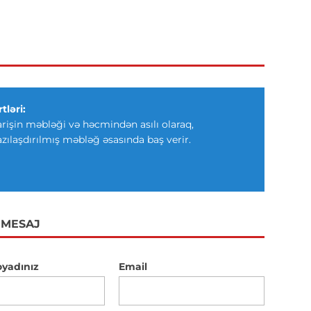
tləri:
arişin məbləği və həcmindən asılı olaraq,
azılaşdırılmış məbləğ əsasında baş verir.
 MESAJ
oyadınız
Email