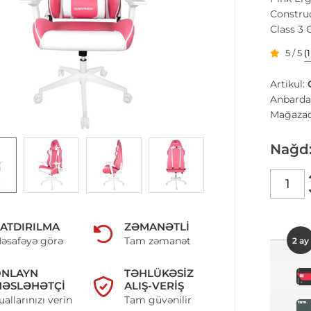
Construc
Class 3 
5 / 5
(
Artikul:
Anbarda
Mağazad
Nağd
ATDIRILMA
ZƏMANƏTLI
əsafəyə görə
Tam zəmanət
2 ay
ONLAYN
TƏHLÜKƏSIZ
ƏSLƏHƏTÇI
ALIŞ-VERIŞ
uallarınızı verin
Tam güvənilir