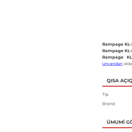
Rampage KL-
Rampage KL-
Rampage KL
ünvandan
əldə
QISA AÇI
Tip
Brend
ÜMUMI G