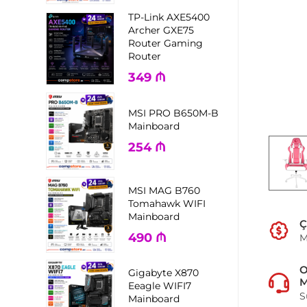
TP-Link AXE5400
Archer GXE75
Router Gaming
Router
349
₼
MSI PRO B650M-B
Mainboard
254
₼
MSI MAG B760
Tomahawk WIFI
Mainboard
Ç
490
₼
M
Gigabyte X870
M
Eeagle WIFI7
S
Mainboard