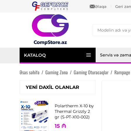
Əlaqə
Geri zə
KATALOQ
Servis və zəm
Əsas səhifə
/
Gaming Zona
/
Gaming Oturacaqlar
/
Rampage 
YENI DAXIL OLANLAR
Polartherm X-10 by
Thermal Grizzly 2
gr (S-PT-X10-002)
15
₼