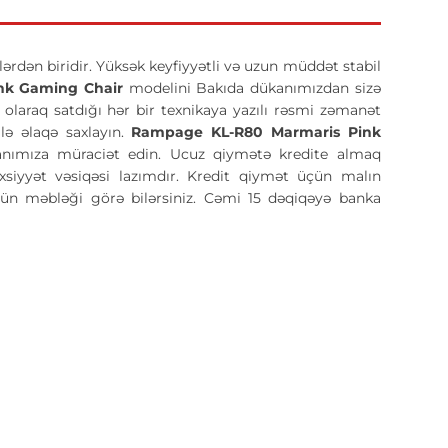
lərdən biridir. Yüksək keyfiyyətli və uzun müddət stabil
nk Gaming Chair
modelini Bakıda dükanımızdan sizə
l olaraq satdığı hər bir texnikaya yazılı rəsmi zəmanət
lə əlaqə saxlayın.
Rampage KL-R80 Marmaris Pink
anımıza müraciət edin. Ucuz qiymətə kredite almaq
əxsiyyət vəsiqəsi lazımdır. Kredit qiymət üçün malın
çün məbləği görə bilərsiniz. Cəmi 15 dəqiqəyə banka