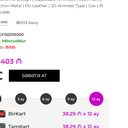
tion Metal | PU Leather | 3D Armrest Type | Gas Lift
Grade
1 səs)
303 baxış
GF00019000
:
Mövcuddur
a:
Bitib
403 ₼
:
SƏBƏTƏ AT
3 ay
6 ay
9 ay
12 ay
38.29 ₼ x 12 ay
BirKart
TamKart
38.29 ₼ x 12 ay