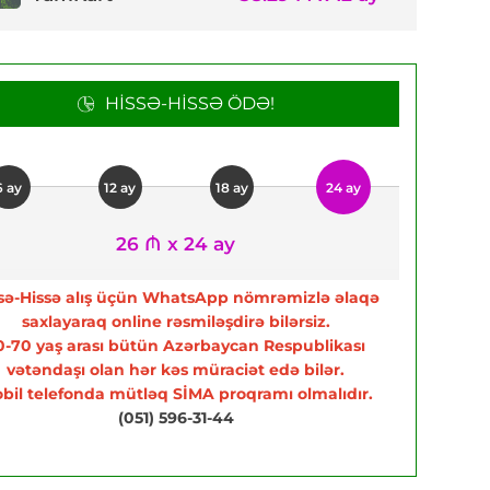
HISSƏ-HISSƏ ÖDƏ!
6 ay
12 ay
18 ay
24 ay
26 ₼ x 24 ay
sə-Hissə alış üçün WhatsApp nömrəmizlə əlaqə
saxlayaraq online rəsmiləşdirə bilərsiz.
0-70 yaş arası bütün Azərbaycan Respublikası
vətəndaşı olan hər kəs müraciət edə bilər.
bil telefonda mütləq SİMA proqramı olmalıdır.
(051) 596-31-44