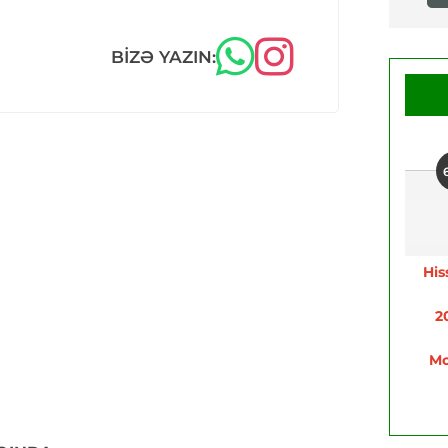
BIZƏ YAZIN:
His
2
Mo