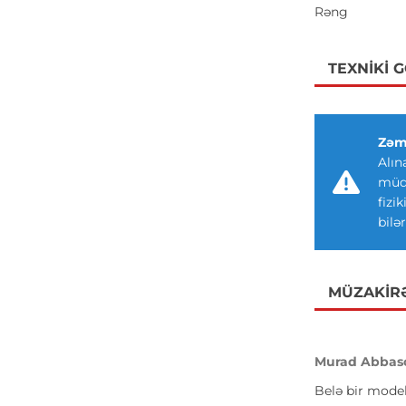
Rəng
TEXNIKI 
Zəm
Alın
müdd
fizi
bilər
MÜZAKIR
Murad Abbas
Belə bir model