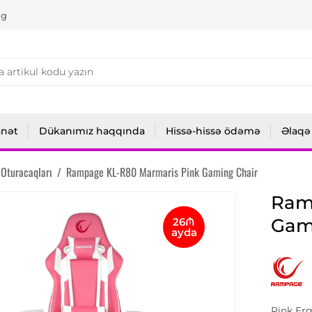
ng
anət
Dükanımız haqqında
Hissə-hissə ödəmə
Əlaqə
Oturacaqları
/
Rampage KL-R80 Marmaris Pink Gaming Chair
Ram
Gam
26₼
ayda
Pink Er