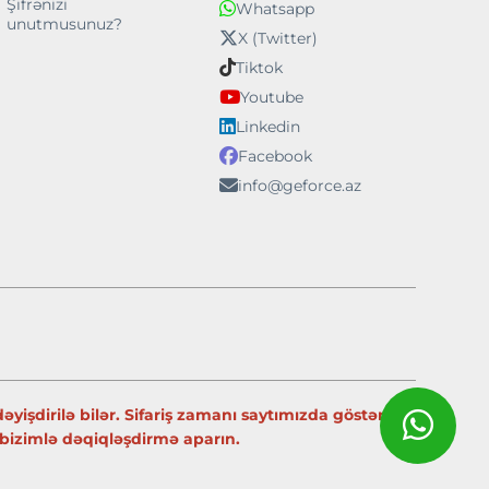
Şifrənizi
Whatsapp
unutmusunuz?
X (Twitter)
Tiktok
Youtube
Linkedin
Facebook
info@geforce.az
yişdirilə bilər. Sifariş zamanı saytımızda göstərilən
nı bizimlə dəqiqləşdirmə aparın.