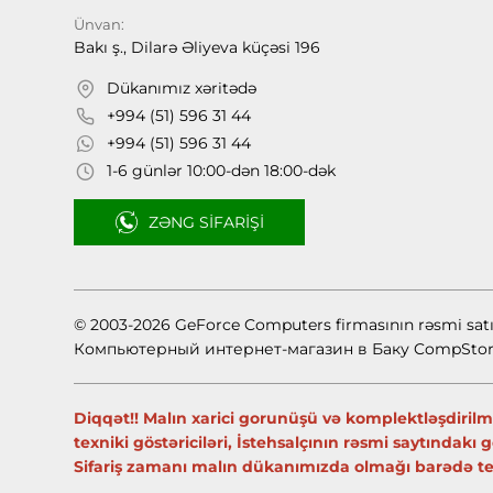
Ünvan:
Bakı ş., Dilarə Əliyeva küçəsi 196
Dükanımız xəritədə
+994 (51) 596 31 44
+994 (51) 596 31 44
1-6 günlər 10:00-dən 18:00-dək
ZƏNG SIFARIŞI
© 2003-2026 GeForce Computers firmasının rəsmi sat
Компьютерный интернет-магазин в Баку CompStor
Diqqət!! Malın xarici gorunüşü və komplektləşdirilmə
texniki göstəriciləri, İstehsalçının rəsmi saytındakı
Sifariş zamanı malın dükanımızda olmağı barədə tele