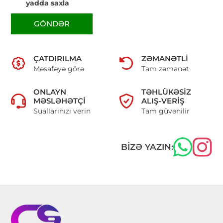
yadda saxla
GÖNDƏR
ÇATDIRILMA
ZƏMANƏTLI
Məsafəyə görə
Tam zəmanət
ONLAYN
TƏHLÜKƏSIZ
MƏSLƏHƏTÇI
ALIŞ-VERIŞ
Suallarınızı verin
Tam güvənilir
BIZƏ YAZIN: