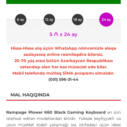
6 ay
12 ay
18 ay
24 ay
5 ₼ x 24 ay
Hissə-Hissə alış üçün WhatsApp nömrəmizlə əlaqə
saxlayaraq online rəsmiləşdirə bilərsiz.
20-70 yaş arası bütün Azərbaycan Respublikası
vətəndaşı olan hər kəs müraciət edə bilər.
Mobil telefonda mütləq SİMA proqramı olmalıdır.
(051) 596-31-44
MAL HAQQINDA
Rampage Plower K60 Black Gaming Keyboard
ən son
istehsal edilən modellərdən biridir. Yüksək keyfiyyətli və
uzun müddət stabil çalışmağı isə, istifadəçi üçün ideal