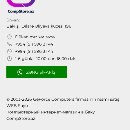
Ünvan:
Bakı ş., Dilarə Əliyeva küçəsi 196
Dükanımız xəritədə
+994 (51) 596 31 44
+994 (51) 596 31 44
1-6 günlər 10:00-dən 18:00-dək
ZƏNG SIFARIŞI
© 2003-2026 GeForce Computers firmasının rəsmi satış
WEB Saytı
Компьютерный интернет-магазин в Баку
CompStore.az