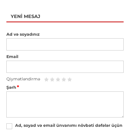
YENI MESAJ
Ad və soyadınız
Email
Qiymətləndirmə
*
Şərh
Ad, soyad və email ünvanımı növbəti dəfələr üçün