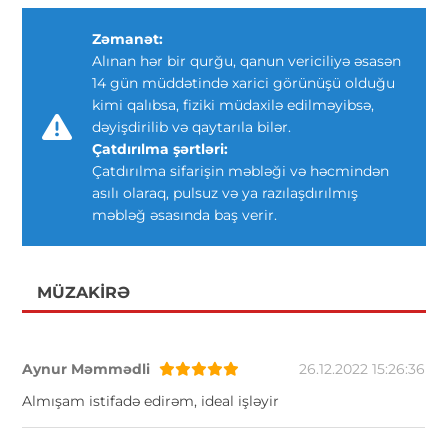
Zəmanət:
Alınan hər bir qurğu, qanun vericiliyə əsasən
14 gün müddətində xarici görünüşü olduğu
kimi qalıbsa, fiziki müdaxilə edilməyibsə,
dəyişdirilib və qaytarıla bilər.
Çatdırılma şərtləri:
Çatdırılma sifarişin məbləği və həcmindən
asılı olaraq, pulsuz və ya razılaşdırılmış
məbləğ əsasında baş verir.
MÜZAKIRƏ
Aynur Məmmədli
26.12.2022 15:26:36
Almışam istifadə edirəm, ideal işləyir