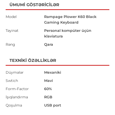
ÜMUMI GÖSTƏRICILƏR
Model
Rampage Plower K60 Black
Gaming Keyboard
Təyinat
Personal kompüter üçün
klaviatura
Rəng
Qara
TEXNIKI ÖZƏLLIKLƏR
Düymələr
Mexaniki
Swtich
Mavi
Form-Factor
60%
İşıqlandırma
RGB
Qoşulma
USB port