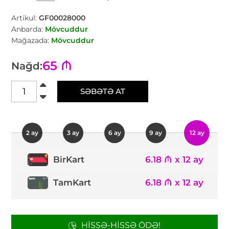
Artikul:
GF00028000
Anbarda:
Mövcuddur
Mağazada:
Mövcuddur
65 ₼
Nağd:
SƏBƏTƏ AT
2 ay
3 ay
6 ay
9 ay
12 ay
6.18 ₼ x 12 ay
BirKart
TamKart
6.18 ₼ x 12 ay
HISSƏ-HISSƏ ÖDƏ!