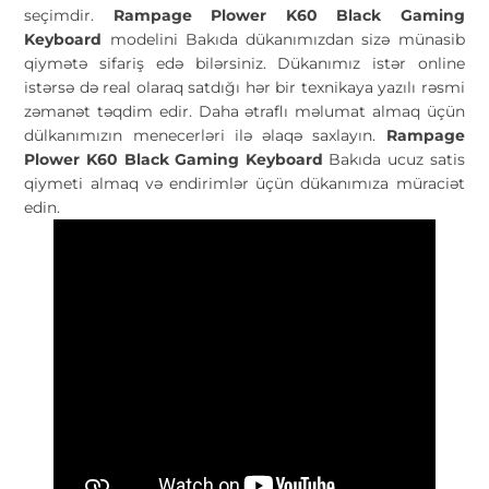
seçimdir.
Rampage Plower K60 Black Gaming
Keyboard
modelini Bakıda dükanımızdan sizə münasib
qiymətə sifariş edə bilərsiniz. Dükanımız istər online
istərsə də real olaraq satdığı hər bir texnikaya yazılı rəsmi
zəmanət təqdim edir. Daha ətraflı məlumat almaq üçün
dülkanımızın menecerləri ilə əlaqə saxlayın.
Rampage
Plower K60 Black Gaming Keyboard
Bakıda ucuz satis
qiymeti almaq və endirimlər üçün dükanımıza müraciət
edin.