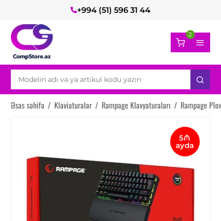
+994 (51) 596 31 44
2
Əsas səhifə
/
Klaviaturalar
/
Rampage Klavyaturaları
/
Rampage Plow
5₼
ayda