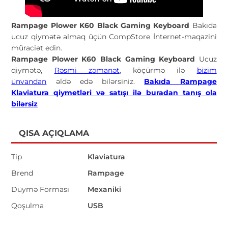
Rampage Plower K60 Black Gaming Keyboard
Bakıda
ucuz qiymətə almaq üçün CompStore İnternet-maqazini
müraciət edin.
Rampage Plower K60 Black Gaming Keyboard
Ucuz
qiymətə,
Rəsmi zəmanət
, köçürmə ilə
bizim
ünvandan
əldə edə bilərsiniz.
Bakıda Rampage
Klaviatura qiymetləri və satışı ilə buradan tanış ola
bilərsiz
QISA AÇIQLAMA
Tip
Klaviatura
Brend
Rampage
Düymə Forması
Mexaniki
Qoşulma
USB