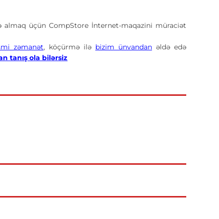
ə almaq üçün CompStore İnternet-maqazini müraciət
smi zəmanət
, köçürmə ilə
bizim ünvandan
əldə edə
n tanış ola bilərsiz