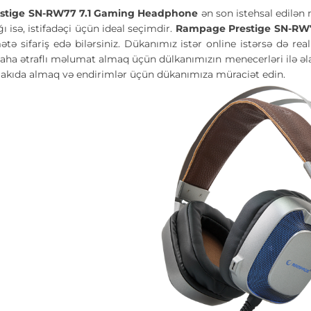
stige SN-RW77 7.1 Gaming Headphone
ən son istehsal edilən
ı isə, istifadəçi üçün ideal seçimdir.
Rampage Prestige SN-RW
ə sifariş edə bilərsiniz. Dükanımız istər online istərsə də rea
aha ətraflı məlumat almaq üçün dülkanımızın menecerləri ilə əl
akıda almaq və endirimlər üçün dükanımıza müraciət edin.