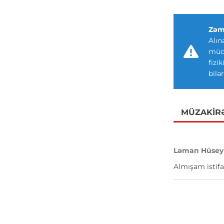
Zəm
Alın
müdd
fizi
bilər
MÜZAKIR
Ləman Hüsey
Almışam istifa