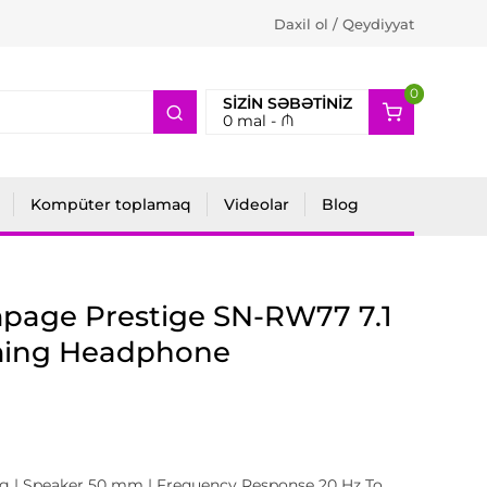
Daxil ol / Qeydiyyat
0
2
SIZIN SƏBƏTINIZ
0
mal -
₼
Kompüter toplamaq
Videolar
Blog
page Prestige SN-RW77 7.1
ing Headphone
g | Speaker 50 mm | Frequency Response 20 Hz To