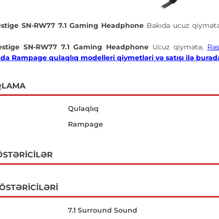
stige SN-RW77 7.1 Gaming Headphone
Bakıda ucuz qiymət
estige SN-RW77 7.1 Gaming Headphone
Ucuz qiymətə,
Rə
da Rampage qulaqlıq modelleri qiymetləri və satışı ilə burada
QLAMA
Qulaqlıq
Rampage
ÖSTƏRICILƏR
GÖSTƏRICILƏRI
7.1 Surround Sound