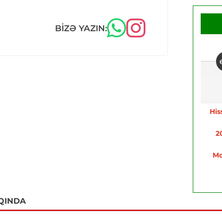
BIZƏ YAZIN:
His
2
Mo
QINDA