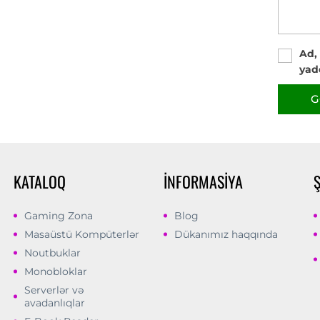
Ad,
yad
G
KATALOQ
İNFORMASIYA
Gaming Zona
Blog
Masaüstü Kompüterlər
Dükanımız haqqında
Noutbuklar
Monobloklar
Serverlər və
avadanlıqlar