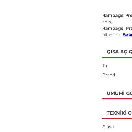
Rampage Pre
edin.
Rampage Pr
bilərsiniz.
Bakı
QISA AÇI
Tip
Brend
ÜMUMI G
TEXNIKI 
Əlavə