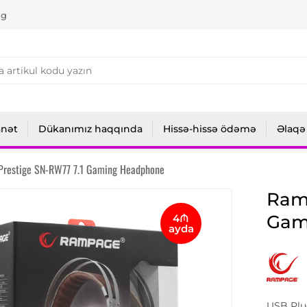
ng
anət
Dükanımız haqqında
Hissə-hissə ödəmə
Əlaqə
restige SN-RW77 7.1 Gaming Headphone
Ram
Gam
4₼
ayda
USB Plu