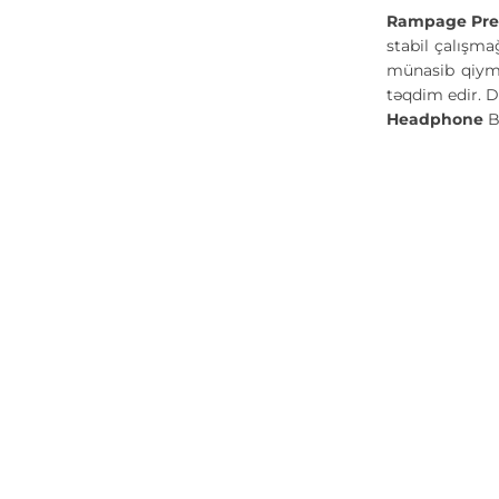
Rampage Pre
stabil çalışmağ
münasib qiymət
təqdim edir. D
Headphone
B