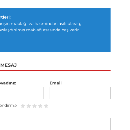
tləri:
arişin məbləği və həcmindən asılı olaraq,
azılaşdırılmış məbləğ əsasında baş verir.
 MESAJ
oyadınız
Email
əndirmə