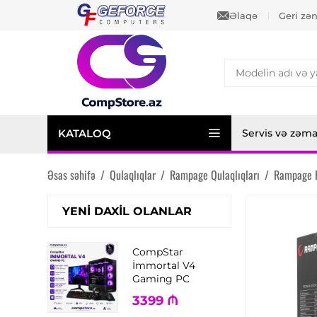
Əlaqə
Geri zə
KATALOQ
Servis və zəm
Əsas səhifə
/
Qulaqlıqlar
/
Rampage Qulaqlıqları
/
Rampage P
YENI DAXIL OLANLAR
CompStar
İmmortal V4
Gaming PC
3399
₼