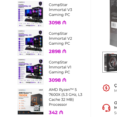
CompStar
İmmortal V3
Gaming PC
3098
₼
CompStar
İmmortal V2
Gaming PC
2898
₼
CompStar
İmmortal V1
Gaming PC
3098
₼
Ç
AMD Ryzen™ 5
M
7600X (5.3 GHz, L3
Cache 32 MB)
Processor
M
342
₼
S