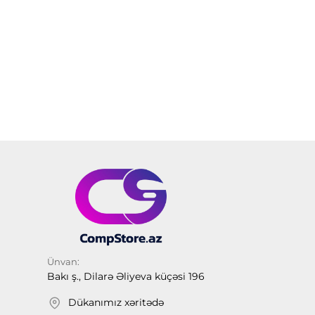
Ünvan:
Bakı ş., Dilarə Əliyeva küçəsi 196
Dükanımız xəritədə