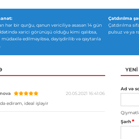
anət:
Çatdırılma şər
an hər bir qurğu, qanun vericiliyə əsasən 14 gün
Çatdırılma sif
ətində xarici görünüşü olduğu kimi qalıbsa,
pulsuz və ya r
ki müdaxilə edilməyibsə, dəyişdirilib və qaytarıla
.
Ə
YENI
Ad və s
nova
20.05.2021 16:41:06
də edirəm, ideal işləyir
Qiymətl
*
Şərh