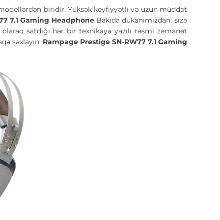
 modellərdən biridir. Yüksək keyfiyyətli və uzun müddət
77 7.1 Gaming Headphone
Bakıda dükanımızdan, sizə
l olaraq satdığı hər bir texnikaya yazılı rəsmi zəmanət
aqə saxlayın.
Rampage Prestige SN-RW77 7.1 Gaming