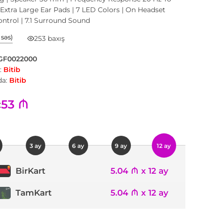
 Extra Large Ear Pads | 7 LED Colors | On Headset
ntrol | 7.1 Surround Sound
1 səs)
253 baxış
GF0022000
:
Bitib
a:
Bitib
53 ₼
:
3 ay
6 ay
9 ay
12 ay
5.04 ₼ x 12 ay
BirKart
TamKart
5.04 ₼ x 12 ay