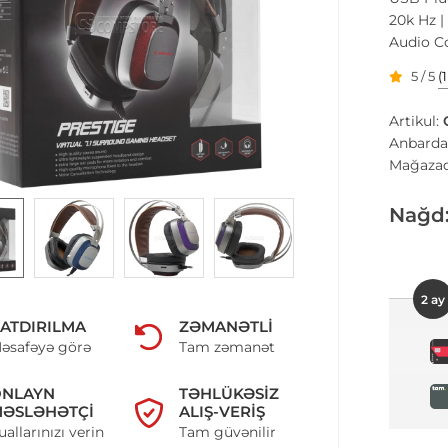
20k Hz |
Audio Co
5 / 5
(
Artikul:
Anbarda
Mağazad
Nağd
2 ay
ATDIRILMA
ZƏMANƏTLI
əsafəyə görə
Tam zəmanət
ONLAYN
TƏHLÜKƏSIZ
ƏSLƏHƏTÇI
ALIŞ-VERIŞ
uallarınızı verin
Tam güvənilir