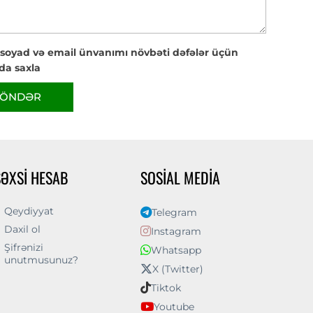
 soyad və email ünvanımı növbəti dəfələr üçün
da saxla
ÖNDƏR
ŞƏXSI HESAB
SOSIAL MEDIA
Qeydiyyat
Telegram
Daxil ol
Instagram
Şifrənizi
Whatsapp
unutmusunuz?
X (Twitter)
Tiktok
Youtube