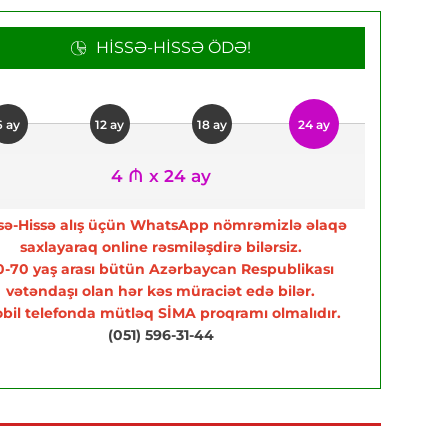
HISSƏ-HISSƏ ÖDƏ!
6 ay
12 ay
18 ay
24 ay
4 ₼ x 24 ay
sə-Hissə alış üçün WhatsApp nömrəmizlə əlaqə
saxlayaraq online rəsmiləşdirə bilərsiz.
0-70 yaş arası bütün Azərbaycan Respublikası
vətəndaşı olan hər kəs müraciət edə bilər.
bil telefonda mütləq SİMA proqramı olmalıdır.
(051) 596-31-44