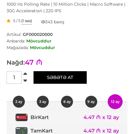
1000 Hz Polling Rate | 10 Million Clicks | Macro Software |
30G Acceleration | 220 IPS
5 / 5
(1 səs)
343 baxış
Artikul:
GF000020000
Anbarda:
Mövcuddur
Mağazada:
Mövcuddur
47 ₼
Nağd:
SƏBƏTƏ AT
2 ay
3 ay
6 ay
9 ay
12 ay
4.47 ₼ x 12 ay
BirKart
TamKart
4.47 ₼ x 12 ay