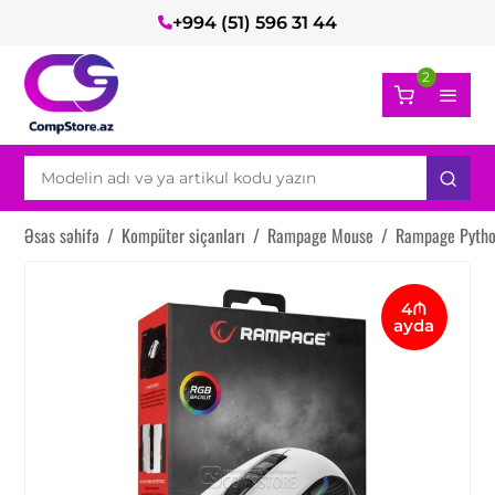
+994 (51) 596 31 44
2
Əsas səhifə
/
Kompüter siçanları
/
Rampage Mouse
/
Rampage Pyth
4₼
ayda