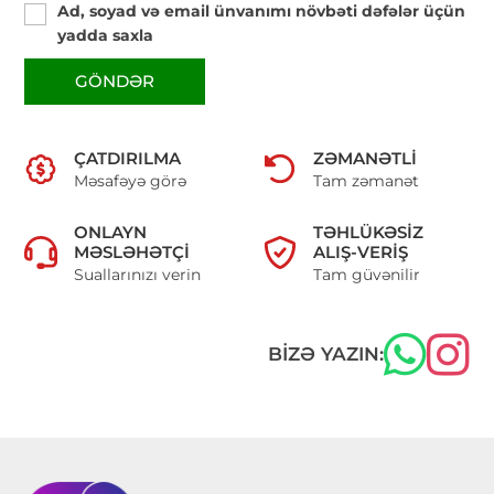
Ad, soyad və email ünvanımı növbəti dəfələr üçün
yadda saxla
GÖNDƏR
ÇATDIRILMA
ZƏMANƏTLI
Məsafəyə görə
Tam zəmanət
ONLAYN
TƏHLÜKƏSIZ
MƏSLƏHƏTÇI
ALIŞ-VERIŞ
Suallarınızı verin
Tam güvənilir
BIZƏ YAZIN: