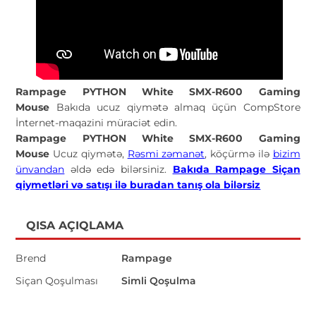
Rampage PYTHON White SMX-R600 Gaming
Mouse
Bakıda ucuz qiymətə almaq üçün CompStore
İnternet-maqazini müraciət edin.
Rampage PYTHON White SMX-R600 Gaming
Mouse
Ucuz qiymətə,
Rəsmi zəmanət
, köçürmə ilə
bizim
ünvandan
əldə edə bilərsiniz.
Bakıda Rampage Siçan
qiymetləri və satışı ilə buradan tanış ola bilərsiz
QISA AÇIQLAMA
Brend
Rampage
Siçan Qoşulması
Simli Qoşulma