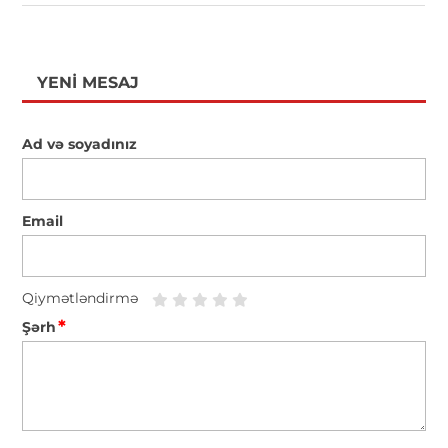
YENI MESAJ
Ad və soyadınız
Email
Qiymətləndirmə
*
Şərh