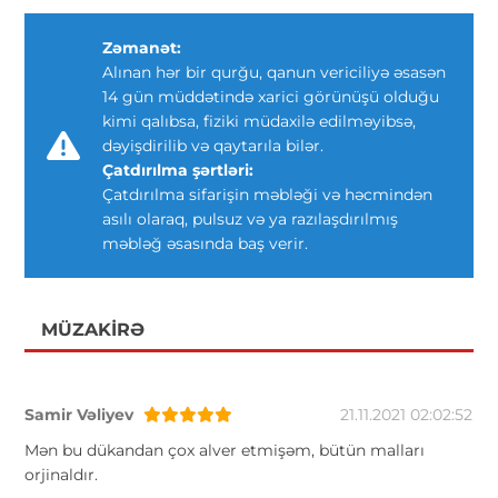
Zəmanət:
Alınan hər bir qurğu, qanun vericiliyə əsasən
14 gün müddətində xarici görünüşü olduğu
kimi qalıbsa, fiziki müdaxilə edilməyibsə,
dəyişdirilib və qaytarıla bilər.
Çatdırılma şərtləri:
Çatdırılma sifarişin məbləği və həcmindən
asılı olaraq, pulsuz və ya razılaşdırılmış
məbləğ əsasında baş verir.
MÜZAKIRƏ
Samir Vəliyev
21.11.2021 02:02:52
Mən bu dükandan çox alver etmişəm, bütün malları
orjinaldır.