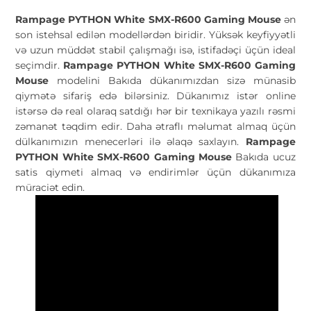
Rampage PYTHON White SMX-R600 Gaming Mouse
ən
son istehsal edilən modellərdən biridir. Yüksək keyfiyyətli
və uzun müddət stabil çalışmağı isə, istifadəçi üçün ideal
seçimdir.
Rampage PYTHON White SMX-R600 Gaming
Mouse
modelini Bakıda dükanımızdan sizə münasib
qiymətə sifariş edə bilərsiniz. Dükanımız istər online
istərsə də real olaraq satdığı hər bir texnikaya yazılı rəsmi
zəmanət təqdim edir. Daha ətraflı məlumat almaq üçün
dülkanımızın menecerləri ilə əlaqə saxlayın.
Rampage
PYTHON White SMX-R600 Gaming Mouse
Bakıda ucuz
satis qiymeti almaq və endirimlər üçün dükanımıza
müraciət edin.