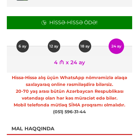
HISSƏ-HISSƏ ÖDƏ!
6 ay
12 ay
18 ay
24 ay
4 ₼ x 24 ay
Hissə-Hissə alış üçün WhatsApp nömrəmizlə əlaqə
saxlayaraq online rəsmiləşdirə bilərsiz.
20-70 yaş arası bütün Azərbaycan Respublikası
vətəndaşı olan hər kəs müraciət edə bilər.
Mobil telefonda mütləq SİMA proqramı olmalıdır.
(051) 596-31-44
MAL HAQQINDA