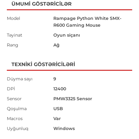
ÜMUMI GÖSTƏRICILƏR
Model
Rampage Python White SMX-
R600 Gaming Mouse
Təyinat
Oyun siçanı
Rəng
Ağ
TEXNIKI GÖSTƏRICILƏRI
Düymə sayı
9
DPİ
12400
Sensor
PMW3325 Sensor
Qoşulma
USB
Macros
Var
Uyğunluq
Windows