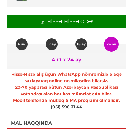
HISSƏ-HISSƏ ÖDƏ!
6 ay
12 ay
18 ay
24 ay
4 ₼ x 24 ay
Hissə-Hissə alış üçün WhatsApp nömrəmizlə əlaqə
saxlayaraq online rəsmiləşdirə bilərsiz.
20-70 yaş arası bütün Azərbaycan Respublikası
vətəndaşı olan hər kəs müraciət edə bilər.
Mobil telefonda mütləq SİMA proqramı olmalıdır.
(051) 596-31-44
MAL HAQQINDA