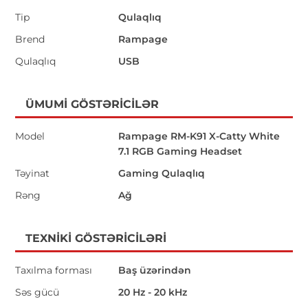
Tip
Qulaqlıq
Brend
Rampage
Qulaqlıq
USB
ÜMUMI GÖSTƏRICILƏR
Model
Rampage RM-K91 X-Catty White
7.1 RGB Gaming Headset
Təyinat
Gaming Qulaqlıq
Rəng
Ağ
TEXNIKI GÖSTƏRICILƏRI
Taxılma forması
Baş üzərindən
Səs gücü
20 Hz - 20 kHz