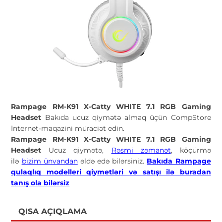
Rampage RM-K91 X-Catty WHITE 7.1 RGB Gaming
Headset
Bakıda ucuz qiymətə almaq üçün CompStore
İnternet-maqazini müraciət edin.
Rampage RM-K91 X-Catty WHITE 7.1 RGB Gaming
Headset
Ucuz qiymətə,
Rəsmi zəmanət
, köçürmə
ilə
bizim ünvandan
əldə edə bilərsiniz.
Bakıda Rampage
qulaqlıq modelleri qiymetləri və satışı ilə buradan
tanış ola bilərsiz
QISA AÇIQLAMA