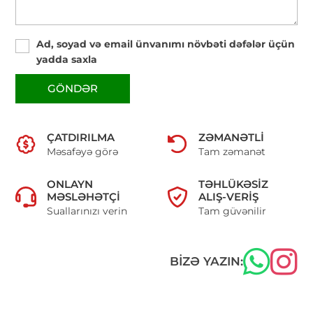
Ad, soyad və email ünvanımı növbəti dəfələr üçün
yadda saxla
GÖNDƏR
ÇATDIRILMA
ZƏMANƏTLI
Məsafəyə görə
Tam zəmanət
ONLAYN
TƏHLÜKƏSIZ
MƏSLƏHƏTÇI
ALIŞ-VERIŞ
Suallarınızı verin
Tam güvənilir
BIZƏ YAZIN: