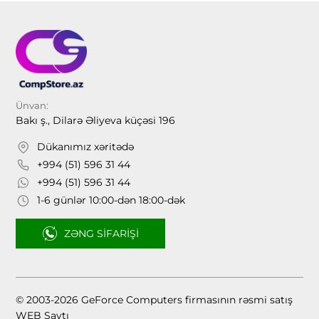
Ünvan:
Bakı ş., Dilarə Əliyeva küçəsi 196
Dükanımız xəritədə
+994 (51) 596 31 44
+994 (51) 596 31 44
1-6 günlər 10:00-dən 18:00-dək
ZƏNG SIFARIŞI
© 2003-2026 GeForce Computers firmasının rəsmi satış
WEB Saytı