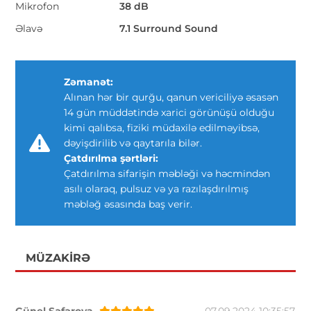
Mikrofon
38 dB
Əlavə
7.1 Surround Sound
Zəmanət:
Alınan hər bir qurğu, qanun vericiliyə əsasən
14 gün müddətində xarici görünüşü olduğu
kimi qalıbsa, fiziki müdaxilə edilməyibsə,
dəyişdirilib və qaytarıla bilər.
Çatdırılma şərtləri:
Çatdırılma sifarişin məbləği və həcmindən
asılı olaraq, pulsuz və ya razılaşdırılmış
məbləğ əsasında baş verir.
MÜZAKIRƏ
Günel Səfərova
07.09.2024 10:35:57