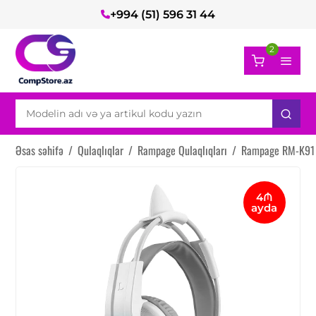
+994 (51) 596 31 44
2
Əsas səhifə
/
Qulaqlıqlar
/
Rampage Qulaqlıqları
/
Rampage RM-K91 
4₼
ayda