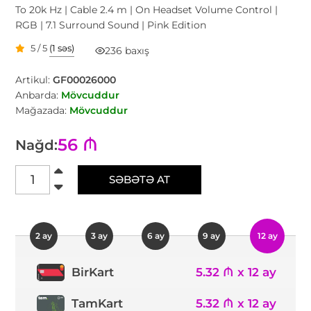
To 20k Hz | Cable 2.4 m | On Headset Volume Control |
RGB | 7.1 Surround Sound | Pink Edition
5 / 5
(1 səs)
236 baxış
Artikul:
GF00026000
Anbarda:
Mövcuddur
Mağazada:
Mövcuddur
56 ₼
Nağd:
SƏBƏTƏ AT
2 ay
3 ay
6 ay
9 ay
12 ay
5.32 ₼ x 12 ay
BirKart
TamKart
5.32 ₼ x 12 ay