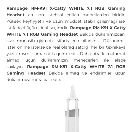
Rampage RM-K91 X-Catty WHITE 7.1 RGB Gaming
Headset
ən son istehsal edilən modellərdən biridir.
Yüksək keyfiyyətli və uzun müddət stabil çalışmağı isə,
istifadəçi üçün ideal seçimdir.
Rampage RM-K91 X-Catty
WHITE 7.1 RGB Gaming Headset
Bakıda dükanımızdan,
sizə münasib qiymətə sifariş edə bilərsiniz. Dükanımız
istər online istərsə də real olaraq satdığı hər bir texnikaya
yazılı rəsmi zəmanət təqdim edir. Daha ətraflı məlumat
almaq üçün dülkanımızın menecerləri ilə əlaqə
saxlayın.
Rampage RM-K91 X-Catty WHITE 7.1 RGB
Gaming Headset
Bakıda almaq və endirimlər üçün
dükanımıza müraciət edin.