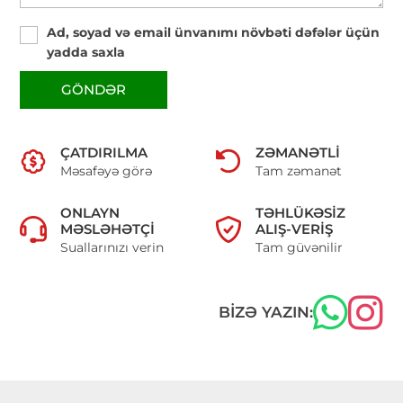
Ad, soyad və email ünvanımı növbəti dəfələr üçün
yadda saxla
GÖNDƏR
ÇATDIRILMA
ZƏMANƏTLI
Məsafəyə görə
Tam zəmanət
ONLAYN
TƏHLÜKƏSIZ
MƏSLƏHƏTÇI
ALIŞ-VERIŞ
Suallarınızı verin
Tam güvənilir
BIZƏ YAZIN: