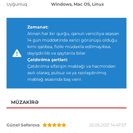
Uyğunluq
Windows, Mac OS, Linux
Zəmanət:
Alınan hər bir qurğu, qanun vericiliyə əsasən
14 gün müddətində xarici görünüşü olduğu
kimi qalıbsa, fiziki müdaxilə edilməyibsə,
dəyişdirilib və qaytarıla bilər.
Çatdırılma şərtləri:
Çatdırılma sifarişin məbləği və həcmindən
asılı olaraq, pulsuz və ya razılaşdırılmış
məbləğ əsasında baş verir.
MÜZAKIRƏ
Günel Səfərova
22.05.2021 14:47:57