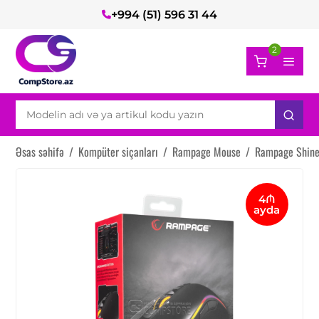
+994 (51) 596 31 44
2
Əsas səhifə
/
Kompüter siçanları
/
Rampage Mouse
/
Rampage Shin
4₼
ayda