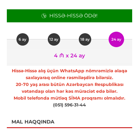
HISSƏ-HISSƏ ÖDƏ!
6 ay
12 ay
18 ay
24 ay
4 ₼ x 24 ay
Hissə-Hissə alış üçün WhatsApp nömrəmizlə əlaqə
saxlayaraq online rəsmiləşdirə bilərsiz.
20-70 yaş arası bütün Azərbaycan Respublikası
vətəndaşı olan hər kəs müraciət edə bilər.
Mobil telefonda mütləq SİMA proqramı olmalıdır.
(051) 596-31-44
MAL HAQQINDA