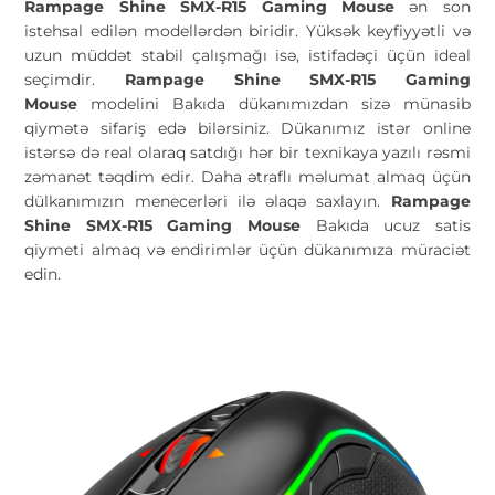
Rampage Shine SMX-R15 Gaming Mouse
ən son
istehsal edilən modellərdən biridir. Yüksək keyfiyyətli və
uzun müddət stabil çalışmağı isə, istifadəçi üçün ideal
seçimdir.
Rampage Shine SMX-R15 Gaming
Mouse
modelini Bakıda dükanımızdan sizə münasib
qiymətə sifariş edə bilərsiniz. Dükanımız istər online
istərsə də real olaraq satdığı hər bir texnikaya yazılı rəsmi
zəmanət təqdim edir. Daha ətraflı məlumat almaq üçün
dülkanımızın menecerləri ilə əlaqə saxlayın.
Rampage
Shine SMX-R15 Gaming Mouse
Bakıda ucuz satis
qiymeti almaq və endirimlər üçün dükanımıza müraciət
edin.