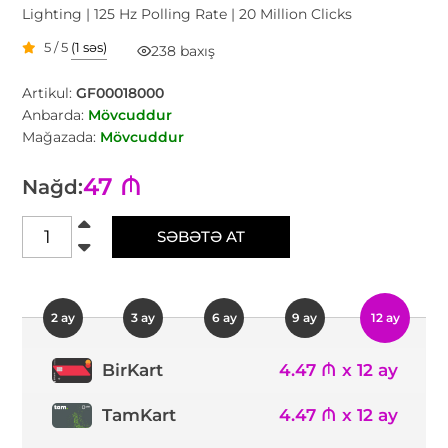
Lighting | 125 Hz Polling Rate | 20 Million Clicks
5 / 5
(1 səs)
238 baxış
Artikul:
GF00018000
Anbarda:
Mövcuddur
Mağazada:
Mövcuddur
47 ₼
Nağd:
SƏBƏTƏ AT
2 ay
3 ay
6 ay
9 ay
12 ay
4.47 ₼ x 12 ay
BirKart
TamKart
4.47 ₼ x 12 ay