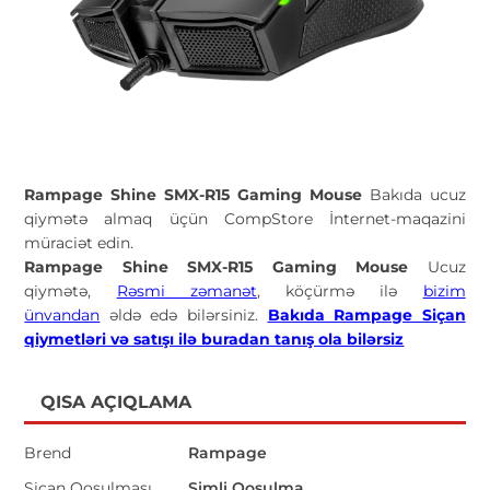
Rampage Shine SMX-R15 Gaming Mouse
Bakıda ucuz
qiymətə almaq üçün CompStore İnternet-maqazini
müraciət edin.
Rampage Shine SMX-R15 Gaming Mouse
Ucuz
qiymətə,
Rəsmi zəmanət
, köçürmə ilə
bizim
ünvandan
əldə edə bilərsiniz.
Bakıda Rampage Siçan
qiymetləri və satışı ilə buradan tanış ola bilərsiz
QISA AÇIQLAMA
Brend
Rampage
Siçan Qoşulması
Simli Qoşulma