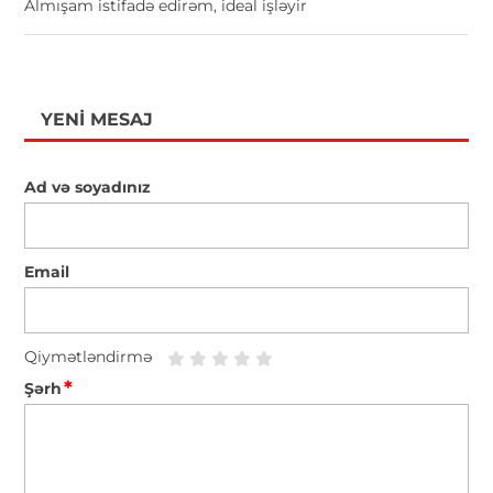
Almışam istifadə edirəm, ideal işləyir
YENI MESAJ
Ad və soyadınız
Email
Qiymətləndirmə
*
Şərh