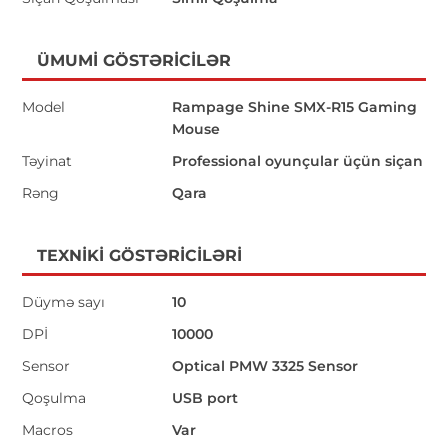
ÜMUMI GÖSTƏRICILƏR
Model
Rampage Shine SMX-R15 Gaming
Mouse
Təyinat
Professional oyunçular üçün siçan
Rəng
Qara
TEXNIKI GÖSTƏRICILƏRI
Düymə sayı
10
DPİ
10000
Sensor
Optical PMW 3325 Sensor
Qoşulma
USB port
Macros
Var