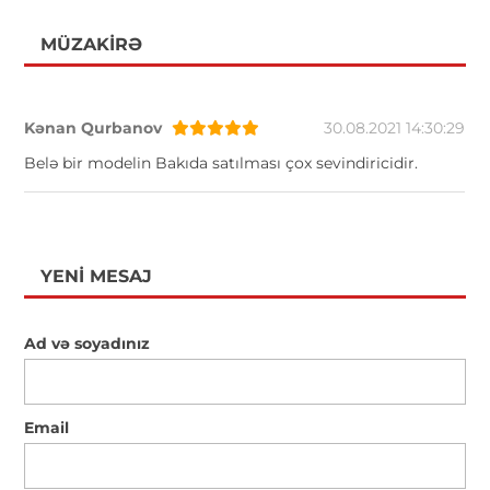
MÜZAKIRƏ
Kənan Qurbanov
30.08.2021 14:30:29
Belə bir modelin Bakıda satılması çox sevindiricidir.
YENI MESAJ
Ad və soyadınız
Email