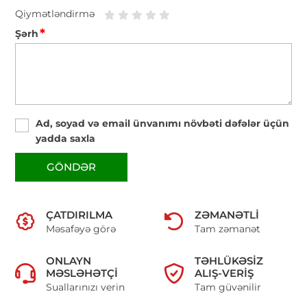
Qiymətləndirmə
*
Şərh
Ad, soyad və email ünvanımı növbəti dəfələr üçün
yadda saxla
GÖNDƏR
ÇATDIRILMA
ZƏMANƏTLI
Məsafəyə görə
Tam zəmanət
ONLAYN
TƏHLÜKƏSIZ
MƏSLƏHƏTÇI
ALIŞ-VERIŞ
Suallarınızı verin
Tam güvənilir