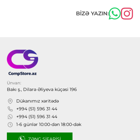
BIZƏ YAZIN:
Ünvan:
Bakı ş., Dilarə Əliyeva küçəsi 196
Dükanımız xəritədə
+994 (51) 596 31 44
+994 (51) 596 31 44
1-6 günlər 10:00-dən 18:00-dək
ZƏNG SIFARIŞI