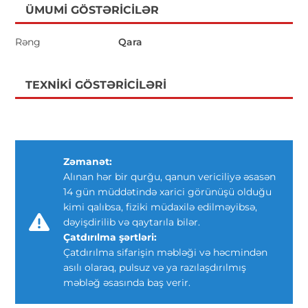
ÜMUMI GÖSTƏRICILƏR
Rəng
Qara
TEXNIKI GÖSTƏRICILƏRI
Zəmanət:
Alınan hər bir qurğu, qanun vericiliyə əsasən
14 gün müddətində xarici görünüşü olduğu
kimi qalıbsa, fiziki müdaxilə edilməyibsə,
dəyişdirilib və qaytarıla bilər.
Çatdırılma şərtləri:
Çatdırılma sifarişin məbləği və həcmindən
asılı olaraq, pulsuz və ya razılaşdırılmış
məbləğ əsasında baş verir.