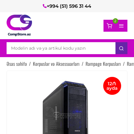
+994 (51) 596 31 44
2
Əsas səhifə
/
Korpuslar və Aksessuarları
/
Rampage Korpusları
/
Ram
12₼
ayda