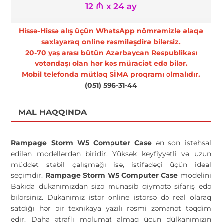
12 ₼ x 24 ay
Hissə-Hissə alış üçün WhatsApp nömrəmizlə əlaqə
saxlayaraq online rəsmiləşdirə bilərsiz.
20-70 yaş arası bütün Azərbaycan Respublikası
vətəndaşı olan hər kəs müraciət edə bilər.
Mobil telefonda mütləq SİMA proqramı olmalıdır.
(051) 596-31-44
MAL HAQQINDA
Rampage Storm W5 Computer Case
ən son istehsal
edilən modellərdən biridir. Yüksək keyfiyyətli və uzun
müddət stabil çalışmağı isə, istifadəçi üçün ideal
seçimdir.
Rampage Storm W5 Computer Case
modelini
Bakıda dükanımızdan sizə münasib qiymətə sifariş edə
bilərsiniz. Dükanımız istər online istərsə də real olaraq
satdığı hər bir texnikaya yazılı rəsmi zəmanət təqdim
edir. Daha ətraflı məlumat almaq üçün dülkanımızın