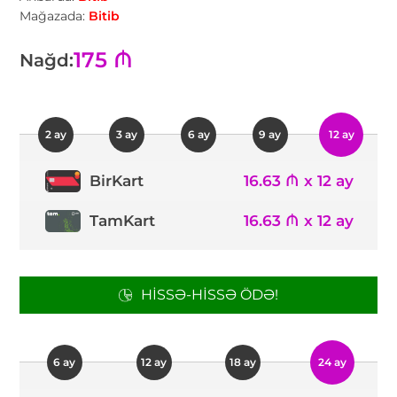
Mağazada:
Bitib
175 ₼
Nağd:
2 ay
3 ay
6 ay
9 ay
12 ay
16.63 ₼ x 12 ay
BirKart
TamKart
16.63 ₼ x 12 ay
HISSƏ-HISSƏ ÖDƏ!
6 ay
12 ay
18 ay
24 ay