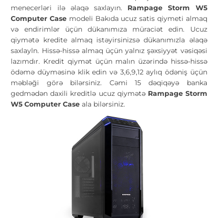
menecerləri ilə əlaqə saxlayın.
Rampage Storm W5
Computer Case
modeli Bakıda ucuz satis qiymeti almaq
və endirimlər üçün dükanımıza müraciət edin. Ucuz
qiymətə kredite almaq istəyirsinizsə dükanımızla əlaqə
saxlayln. Hissə-hissə almaq üçün yalnız şəxsiyyət vəsiqəsi
lazımdır. Kredit qiymət üçün malın üzərində hissə-hissə
ödəmə düyməsinə klik edin və 3,6,9,12 aylıq ödəniş üçün
məbləği görə bilərsiniz. Cəmi 15 dəqiqəyə banka
gedmədən daxili kreditlə ucuz qiymətə
Rampage Storm
W5 Computer Case
ala bilərsiniz.