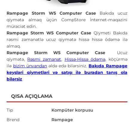
Rampage Storm W5 Computer Case
Bakıda ucuz
qiymətə almaq üçün CompStore İnternet-maqazini
müraciət edin.
Rampage Storm W5 Computer Case
Qiymeti Bakıda
rəsmi zəmanətlə ucuz qiymətə hissə hissə ödəmə ilə
almaq.
Rampage Storm W5 Computer Case
Ucuz
qiymətə,
Rəsmi zəmanət
,
Hissə-Hissə ödəmə
, köçürmə
ilə
bizim ünvandan
əldə edə bilərsiniz.
Bakıda Rampage
keysləri
qiymetləri və satışı ilə buradan tanış ola
bilərsiz
QISA AÇIQLAMA
Tip
Kompüter korpusu
Brend
Rampage