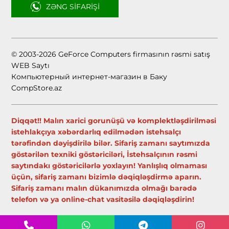
ZƏNG SIFARIŞI
© 2003-2026 GeForce Computers firmasının rəsmi satış
WEB Saytı
Компьютерный интернет-магазин в Баку
CompStore.az
Diqqət!! Malın xarici gorunüşü və komplektləşdirilməsi
istehlakçıya xəbərdarlıq edilmədən istehsalçı
tərəfindən dəyişdirilə bilər. Sifariş zamanı saytımızda
göstərilən texniki göstəriciləri, İstehsalçının rəsmi
saytındakı göstəricilərlə yoxlayın! Yanlışlıq olmaması
üçün, sifariş zamanı bizimlə dəqiqləşdirmə aparın.
Sifariş zamanı malın dükanımızda olmağı barədə
telefon və ya online-chat vasitəsilə dəqiqləşdirin!