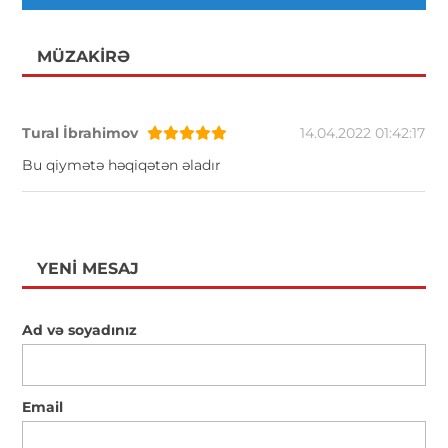
MÜZAKIRƏ
Tural İbrahimov
14.04.2022 01:42:17
Bu qiymətə həqiqətən əladır
YENI MESAJ
Ad və soyadınız
Email