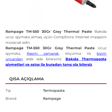
Rampage TM-550 30Gr Gray Thermal Paste
Bakıda
ucuz qiymətə almaq üçün CompStore İnternet-maqazini
müraciət edin.
Rampage TM-550 30Gr Gray Thermal Paste
Ucuz
qiymətə,
Rəsmi zəmanət
, köçürmə ilə
bizim
ünvandan
əldə edə bilərsiniz.
Bakıda Thermopasta
qiymetləri və satışı ilə buradan tanış ola bilərsiz
QISA AÇIQLAMA
Tip
Termopasta
Brend
Rampage