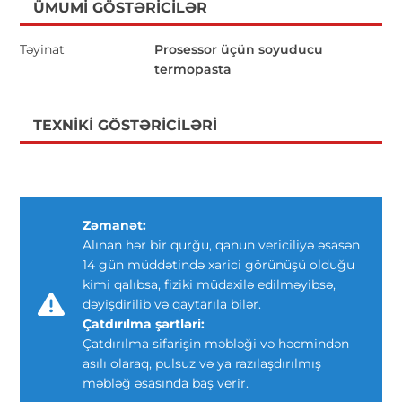
ÜMUMI GÖSTƏRICILƏR
Təyinat
Prosessor üçün soyuducu
termopasta
TEXNIKI GÖSTƏRICILƏRI
Zəmanət:
Alınan hər bir qurğu, qanun vericiliyə əsasən
14 gün müddətində xarici görünüşü olduğu
kimi qalıbsa, fiziki müdaxilə edilməyibsə,
dəyişdirilib və qaytarıla bilər.
Çatdırılma şərtləri:
Çatdırılma sifarişin məbləği və həcmindən
asılı olaraq, pulsuz və ya razılaşdırılmış
məbləğ əsasında baş verir.