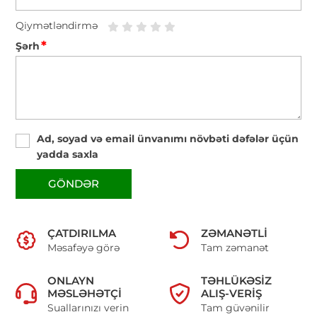
Qiymətləndirmə
*
Şərh
Ad, soyad və email ünvanımı növbəti dəfələr üçün
yadda saxla
GÖNDƏR
ÇATDIRILMA
ZƏMANƏTLI
Məsafəyə görə
Tam zəmanət
ONLAYN
TƏHLÜKƏSIZ
MƏSLƏHƏTÇI
ALIŞ-VERIŞ
Suallarınızı verin
Tam güvənilir