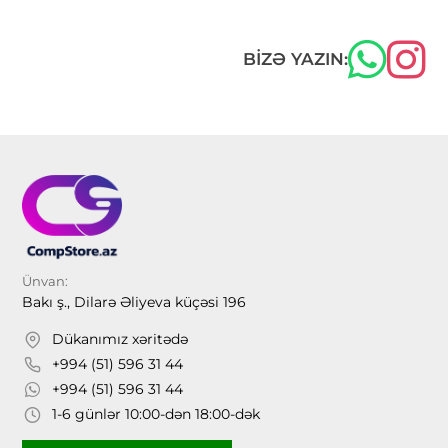
BIZƏ YAZIN:
Ünvan:
Bakı ş., Dilarə Əliyeva küçəsi 196
Dükanımız xəritədə
+994 (51) 596 31 44
+994 (51) 596 31 44
1-6 günlər 10:00-dən 18:00-dək