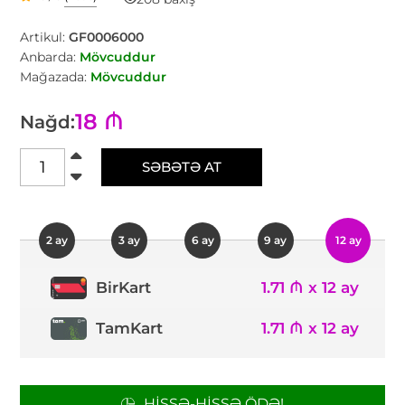
Artikul:
GF0006000
Anbarda:
Mövcuddur
Mağazada:
Mövcuddur
18 ₼
Nağd:
SƏBƏTƏ AT
2 ay
3 ay
6 ay
9 ay
12 ay
1.71 ₼ x 12 ay
BirKart
TamKart
1.71 ₼ x 12 ay
HISSƏ-HISSƏ ÖDƏ!