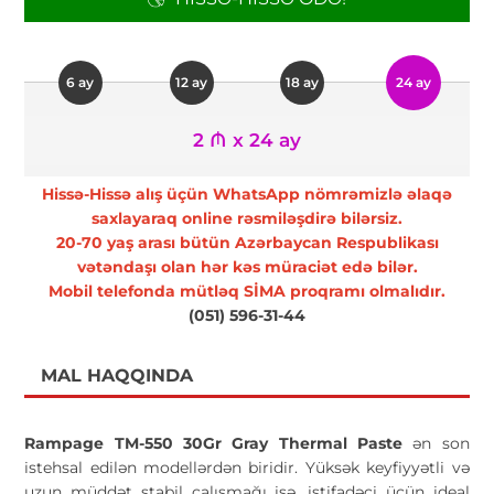
6 ay
12 ay
18 ay
24 ay
2 ₼ x 24 ay
Hissə-Hissə alış üçün WhatsApp nömrəmizlə əlaqə
saxlayaraq online rəsmiləşdirə bilərsiz.
20-70 yaş arası bütün Azərbaycan Respublikası
vətəndaşı olan hər kəs müraciət edə bilər.
Mobil telefonda mütləq SİMA proqramı olmalıdır.
(051) 596-31-44
MAL HAQQINDA
Rampage TM-550 30Gr Gray Thermal Paste
ən son
istehsal edilən modellərdən biridir. Yüksək keyfiyyətli və
uzun müddət stabil çalışmağı isə, istifadəçi üçün ideal