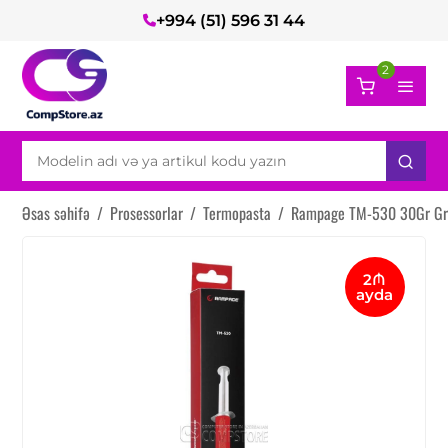
+994 (51) 596 31 44
2
Əsas səhifə
/
Prosessorlar
/
Termopasta
/
Rampage TM-530 30Gr Gr
2₼
ayda