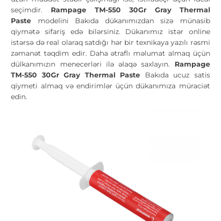
seçimdir.
Rampage TM-550 30Gr Gray Thermal
Paste
modelini Bakıda dükanımızdan sizə münasib
qiymətə sifariş edə bilərsiniz. Dükanımız istər online
istərsə də real olaraq satdığı hər bir texnikaya yazılı rəsmi
zəmanət təqdim edir. Daha ətraflı məlumat almaq üçün
dülkanımızın menecerləri ilə əlaqə saxlayın.
Rampage
TM-550 30Gr Gray Thermal Paste
Bakıda ucuz satis
qiymeti almaq və endirimlər üçün dükanımıza müraciət
edin.