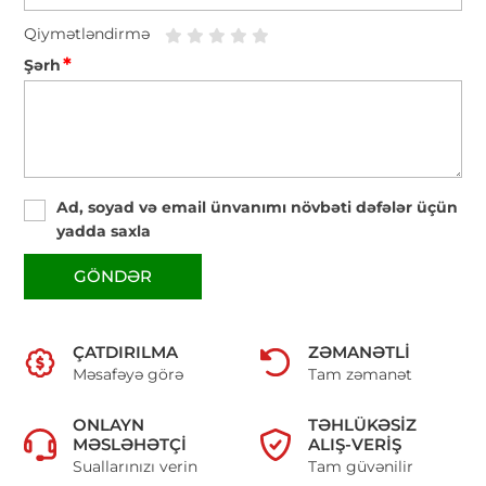
Qiymətləndirmə
*
Şərh
Ad, soyad və email ünvanımı növbəti dəfələr üçün
yadda saxla
GÖNDƏR
ÇATDIRILMA
ZƏMANƏTLI
Məsafəyə görə
Tam zəmanət
ONLAYN
TƏHLÜKƏSIZ
MƏSLƏHƏTÇI
ALIŞ-VERIŞ
Suallarınızı verin
Tam güvənilir