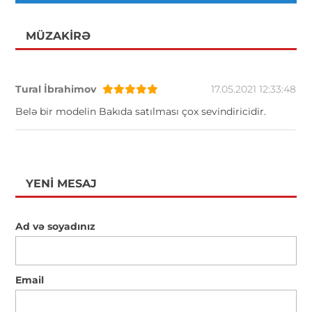
MÜZAKIRƏ
Tural İbrahimov
17.05.2021 12:33:48
Belə bir modelin Bakıda satılması çox sevindiricidir.
YENI MESAJ
Ad və soyadınız
Email