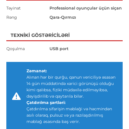
Təyinat
Professional oyunçular üçün siçan
Rəng
Qara-Qırmızı
TEXNIKI GÖSTƏRICILƏRI
Qoşulma
USB port
Zəmanət:
Alınan hər bir qurğu, qanun vericiliyə əsasən
14 gün müddətində xarici görünüşü olduğu
kimi qalıbsa, fiziki müdaxilə edilməyibsə,
dəyişdirilib və qaytarıla bilər.
Çatdırılma şərtləri:
Çatdırılma sifarişin məbləği və həcmindən
asılı olaraq, pulsuz və ya razılaşdırılmış
məbləğ əsasında baş verir.