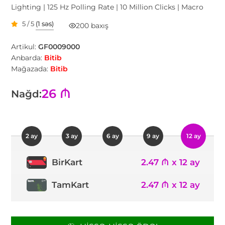
Lighting | 125 Hz Polling Rate | 10 Million Clicks | Macro
5 / 5
(1 səs)
200 baxış
Artikul:
GF0009000
Anbarda:
Bitib
Mağazada:
Bitib
26 ₼
Nağd:
2 ay
3 ay
6 ay
9 ay
12 ay
2.47 ₼ x 12 ay
BirKart
TamKart
2.47 ₼ x 12 ay