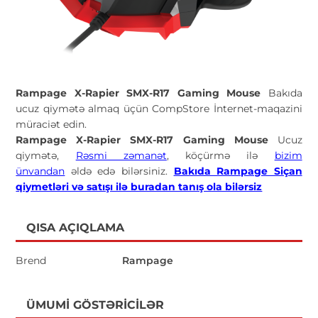
Rampage X-Rapier SMX-R17 Gaming Mouse
Bakıda
ucuz qiymətə almaq üçün CompStore İnternet-maqazini
müraciət edin.
Rampage X-Rapier SMX-R17 Gaming Mouse
Ucuz
qiymətə,
Rəsmi zəmanət
, köçürmə ilə
bizim
ünvandan
əldə edə bilərsiniz.
Bakıda Rampage Siçan
qiymetləri və satışı ilə buradan tanış ola bilərsiz
QISA AÇIQLAMA
Brend
Rampage
ÜMUMI GÖSTƏRICILƏR