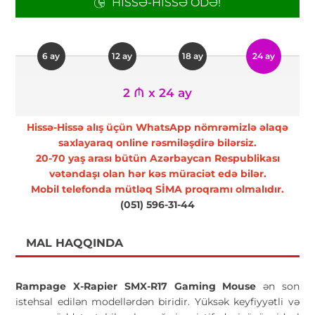
HISSƏ-HISSƏ ÖDƏ!
6 ay
12 ay
18 ay
24 ay
2 ₼ x 24 ay
Hissə-Hissə alış üçün WhatsApp nömrəmizlə əlaqə
saxlayaraq online rəsmiləşdirə bilərsiz.
20-70 yaş arası bütün Azərbaycan Respublikası
vətəndaşı olan hər kəs müraciət edə bilər.
Mobil telefonda mütləq SİMA proqramı olmalıdır.
(051) 596-31-44
MAL HAQQINDA
Rampage X-Rapier SMX-R17 Gaming Mouse
ən son
istehsal edilən modellərdən biridir. Yüksək keyfiyyətli və