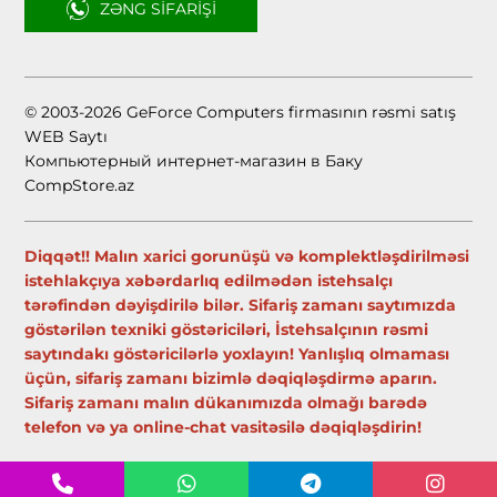
ZƏNG SIFARIŞI
© 2003-2026 GeForce Computers firmasının rəsmi satış
WEB Saytı
Компьютерный интернет-магазин в Баку
CompStore.az
Diqqət!! Malın xarici gorunüşü və komplektləşdirilməsi
istehlakçıya xəbərdarlıq edilmədən istehsalçı
tərəfindən dəyişdirilə bilər. Sifariş zamanı saytımızda
göstərilən texniki göstəriciləri, İstehsalçının rəsmi
saytındakı göstəricilərlə yoxlayın! Yanlışlıq olmaması
üçün, sifariş zamanı bizimlə dəqiqləşdirmə aparın.
Sifariş zamanı malın dükanımızda olmağı barədə
telefon və ya online-chat vasitəsilə dəqiqləşdirin!