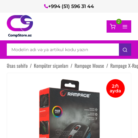
+994 (51) 596 31 44
2
Əsas səhifə
/
Kompüter siçanları
/
Rampage Mouse
/
Rampage X-Ra
2₼
ayda