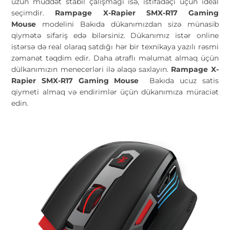
uzun müddət stabil çalışmağı isə, istifadəçi üçün ideal
seçimdir.
Rampage X-Rapier SMX-R17 Gaming
Mouse
modelini Bakıda dükanımızdan sizə münasib
qiymətə sifariş edə bilərsiniz. Dükanımız istər online
istərsə də real olaraq satdığı hər bir texnikaya yazılı rəsmi
zəmanət təqdim edir. Daha ətraflı məlumat almaq üçün
dülkanımızın menecerləri ilə əlaqə saxlayın.
Rampage X-
Rapier SMX-R17 Gaming Mouse
Bakıda ucuz satis
qiymeti almaq və endirimlər üçün dükanımıza müraciət
edin.