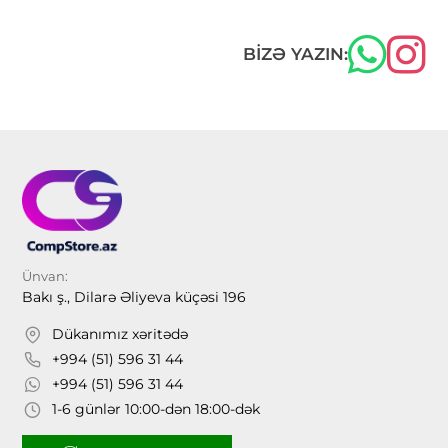
BIZƏ YAZIN:
Ünvan:
Bakı ş., Dilarə Əliyeva küçəsi 196
Dükanımız xəritədə
+994 (51) 596 31 44
+994 (51) 596 31 44
1-6 günlər 10:00-dən 18:00-dək