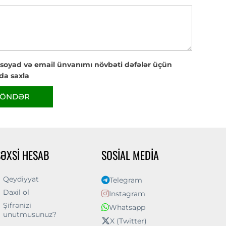
 soyad və email ünvanımı növbəti dəfələr üçün
da saxla
ÖNDƏR
ŞƏXSI HESAB
SOSIAL MEDIA
Qeydiyyat
Telegram
Daxil ol
Instagram
Şifrənizi
Whatsapp
unutmusunuz?
X (Twitter)