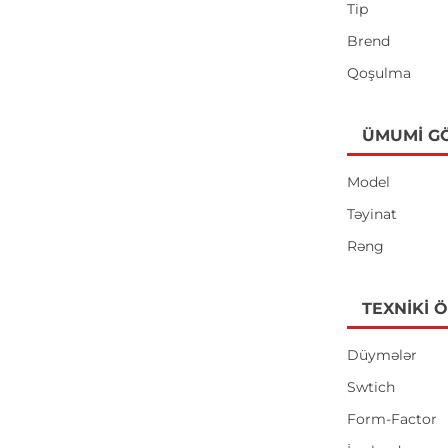
Tip
Brend
Qoşulma
ÜMUMI G
Model
Təyinat
Rəng
TEXNIKI 
Düymələr
Swtich
Form-Factor