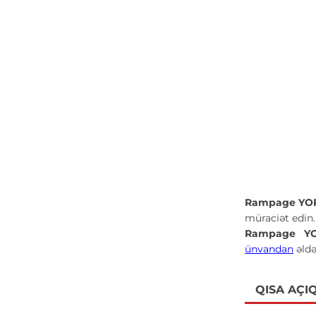
Rampage YOR
müraciət edin.
Rampage YO
ünvandan
əldə
QISA AÇI