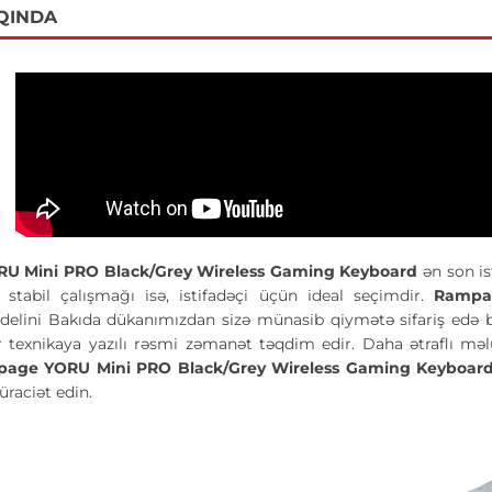
QINDA
U Mini PRO Black/Grey Wireless Gaming Keyboard
ən son is
tabil çalışmağı isə, istifadəçi üçün ideal seçimdir.
Rampa
elini Bakıda dükanımızdan sizə münasib qiymətə sifariş edə bil
ir texnikaya yazılı rəsmi zəmanət təqdim edir. Daha ətraflı m
age YORU Mini PRO Black/Grey Wireless Gaming Keyboar
raciət edin.