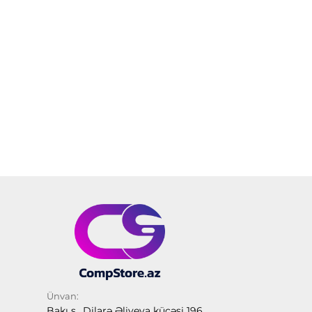
Ünvan:
Bakı ş., Dilarə Əliyeva küçəsi 196