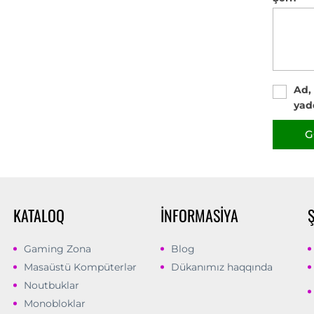
Ad,
yad
G
KATALOQ
İNFORMASIYA
Gaming Zona
Blog
Masaüstü Kompüterlər
Dükanımız haqqında
Noutbuklar
Monobloklar