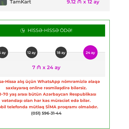
TamKart
9.12 ₼ x 12 ay
HISSƏ-HISSƏ ÖDƏ!
6 ay
12 ay
18 ay
24 ay
7 ₼ x 24 ay
sə-Hissə alış üçün WhatsApp nömrəmizlə əlaqə
saxlayaraq online rəsmiləşdirə bilərsiz.
0-70 yaş arası bütün Azərbaycan Respublikası
vətəndaşı olan hər kəs müraciət edə bilər.
bil telefonda mütləq SİMA proqramı olmalıdır.
(051) 596-31-44