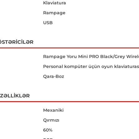
Klaviatura
Rampage
USB
ÖSTƏRICILƏR
Rampage Yoru Mini PRO Black/Grey Wire
Personal kompüter üçün oyun klaviaturas
Qara-Boz
ÖZƏLLIKLƏR
Mexaniki
Qırmızı
60%