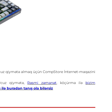
cuz qiymətə almaq üçün CompStore İnternet-maqazini
cuz qiymətə,
Rəsmi zəmanət
, köçürmə ilə
bizim
ilə buradan tanış ola bilərsiz