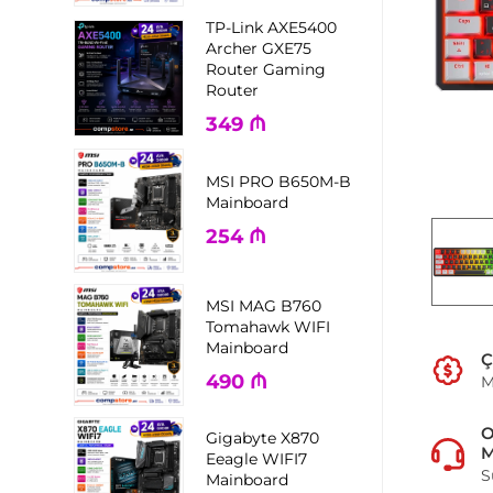
TP-Link AXE5400
Archer GXE75
Router Gaming
Router
349
₼
MSI PRO B650M-B
Mainboard
254
₼
MSI MAG B760
Tomahawk WIFI
Mainboard
Ç
490
₼
M
Gigabyte X870
M
Eeagle WIFI7
S
Mainboard