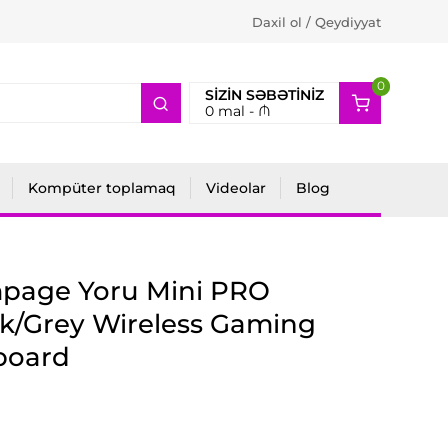
Daxil ol / Qeydiyyat
0
2
SIZIN SƏBƏTINIZ
0
mal -
₼
Kompüter toplamaq
Videolar
Blog
page Yoru Mini PRO
k/Grey Wireless Gaming
board