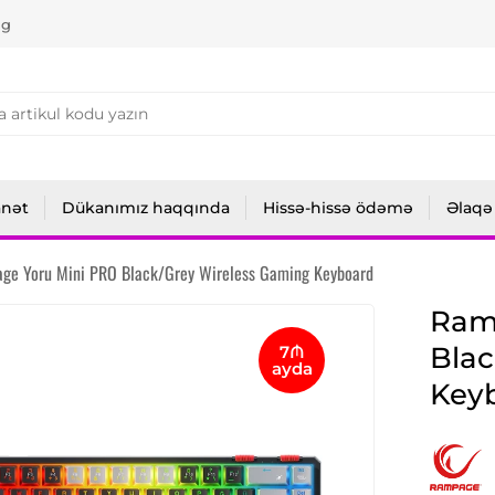
ng
anət
Dükanımız haqqında
Hissə-hissə ödəmə
Əlaqə
ge Yoru Mini PRO Black/Grey Wireless Gaming Keyboard
Ram
Blac
7₼
ayda
Key