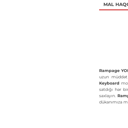
MAL HAQ
Rampage YOR
uzun müddət s
Keyboard
mod
satdığı hər b
saxlayın.
Ramp
dükanımıza mü