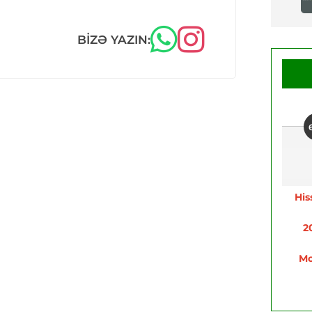
BIZƏ YAZIN:
His
2
Mo