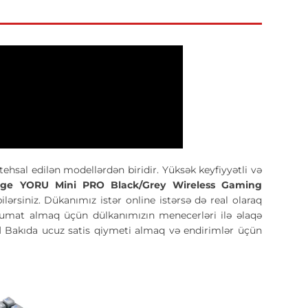
tehsal edilən modellərdən biridir. Yüksək keyfiyyətli və
ge YORU Mini PRO Black/Grey Wireless Gaming
ərsiniz. Dükanımız istər online istərsə də real olaraq
əlumat almaq üçün dülkanımızın menecerləri ilə əlaqə
d
Bakıda ucuz satis qiymeti almaq və endirimlər üçün