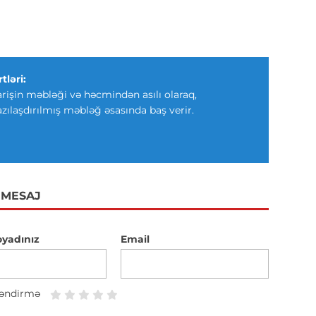
tləri:
arişin məbləği və həcmindən asılı olaraq,
azılaşdırılmış məbləğ əsasında baş verir.
 MESAJ
oyadınız
Email
əndirmə