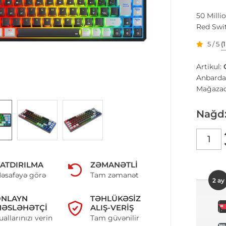
50 Milli
Red Swit
5 / 5
(
Artikul:
Anbarda
Mağazad
Nağd
ATDIRILMA
ZƏMANƏTLI
əsafəyə görə
Tam zəmanət
2 ay
ONLAYN
TƏHLÜKƏSIZ
ƏSLƏHƏTÇI
ALIŞ-VERIŞ
uallarınızı verin
Tam güvənilir