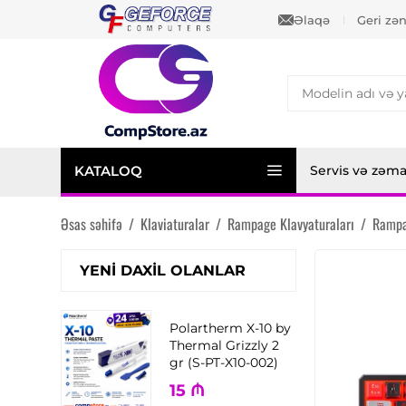
Əlaqə
Geri zə
KATALOQ
Servis və zəm
Əsas səhifə
/
Klaviaturalar
/
Rampage Klavyaturaları
/
Rampa
YENI DAXIL OLANLAR
Polartherm X-10 by
Thermal Grizzly 2
gr (S-PT-X10-002)
15
₼