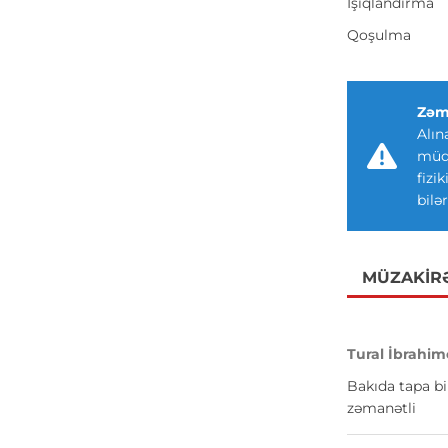
İşıqlandırma
Qoşulma
Zəm
Alın
müdd
fizi
bilər
MÜZAKIR
Tural İbrahim
Bakıda tapa bi
zəmanətli