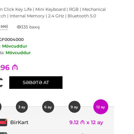
on Click Key Life | Mini Keyboard | RGB | Mechanical
ch | Internal Memory | 2.4 GHz | Bluetooth 5.0
1 səs)
335 baxış
GF0004000
:
Mövcuddur
a:
Mövcuddur
96 ₼
:
SƏBƏTƏ AT
3 ay
6 ay
9 ay
12 ay
9.12 ₼ x 12 ay
BirKart