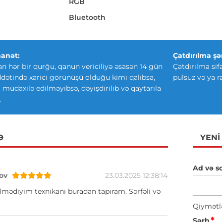
RGB
Bluetooth
anət:
Çatdırılma şər
an hər bir qurğu, qanun vericiliyə əsasən 14 gün
Çatdırılma sif
ətində xarici görünüşü olduğu kimi qalıbsa,
pulsuz və ya r
ki müdaxilə edilməyibsə, dəyişdirilib və qaytarıla
.
Ə
YENI
Ad və s
ov
23.03.2025 12:38:14
lmədiyim texnikanı buradan tapıram. Sərfəli və
Qiymətl
*
Şərh