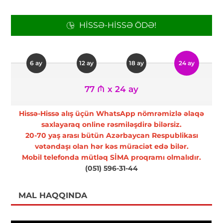
HISSƏ-HISSƏ ÖDƏ!
6 ay
12 ay
18 ay
24 ay
77 ₼ x 24 ay
Hissə-Hissə alış üçün WhatsApp nömrəmizlə əlaqə
saxlayaraq online rəsmiləşdirə bilərsiz.
20-70 yaş arası bütün Azərbaycan Respublikası
vətəndaşı olan hər kəs müraciət edə bilər.
Mobil telefonda mütləq SİMA proqramı olmalıdır.
(051) 596-31-44
MAL HAQQINDA