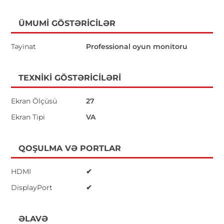
ÜMUMI GÖSTƏRICILƏR
Təyinat
Professional oyun monitoru
TEXNIKI GÖSTƏRICILƏRI
Ekran Ölçüsü
27
Ekran Tipi
VA
QOŞULMA VƏ PORTLAR
HDMI
✔
DisplayPort
✔
ƏLAVƏ