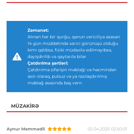
Zəmanət:
Alınan hər bir qurğu, qanun vericiliyə əsasən
14 gün müddətində xarici görünüşü olduğu
kimi qalıbsa, fiziki müdaxilə edilməyibsə,
dəyişdirilib və qaytarıla bilər.
Çatdırılma şərtləri:
Çatdırılma sifarişin məbləği və həcmindən
asılı olaraq, pulsuz və ya razılaşdırılmış
məbləğ əsasında baş verir.
MÜZAKIRƏ
Aynur Məmmədli
02.04.2025 02:50:01