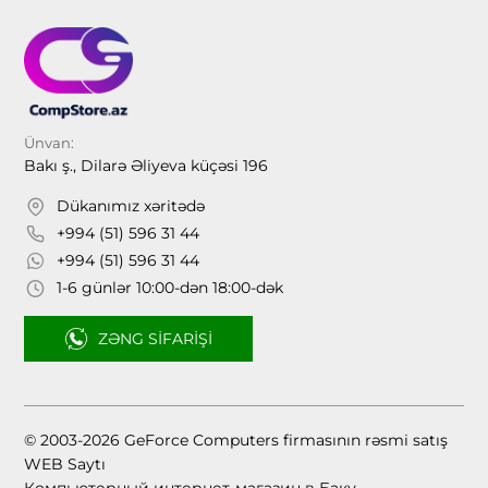
Ünvan:
Bakı ş., Dilarə Əliyeva küçəsi 196
Dükanımız xəritədə
+994 (51) 596 31 44
+994 (51) 596 31 44
1-6 günlər 10:00-dən 18:00-dək
ZƏNG SIFARIŞI
© 2003-2026 GeForce Computers firmasının rəsmi satış
WEB Saytı