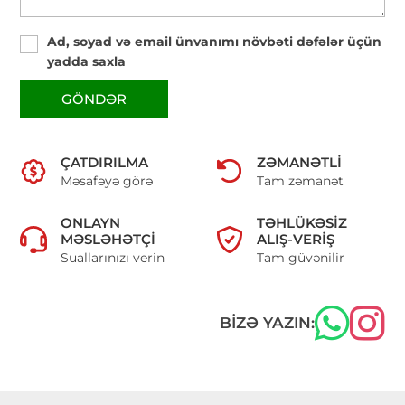
Ad, soyad və email ünvanımı növbəti dəfələr üçün
yadda saxla
GÖNDƏR
ÇATDIRILMA
ZƏMANƏTLI
Məsafəyə görə
Tam zəmanət
ONLAYN
TƏHLÜKƏSIZ
MƏSLƏHƏTÇI
ALIŞ-VERIŞ
Suallarınızı verin
Tam güvənilir
BIZƏ YAZIN: