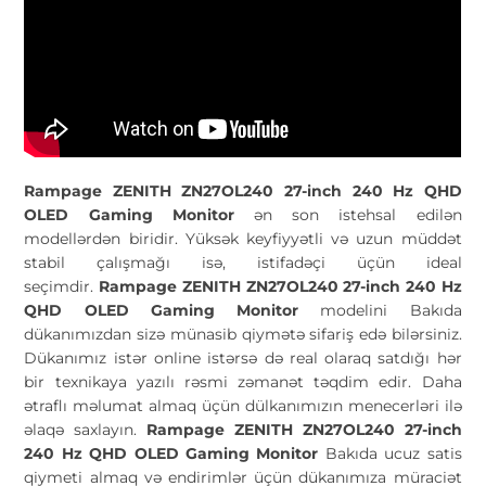
Rampage ZENITH ZN27OL240 27-inch 240 Hz QHD
OLED Gaming Monitor
ən son istehsal edilən
modellərdən biridir. Yüksək keyfiyyətli və uzun müddət
stabil çalışmağı isə, istifadəçi üçün ideal
seçimdir.
Rampage ZENITH ZN27OL240 27-inch 240 Hz
QHD OLED Gaming Monitor
modelini Bakıda
dükanımızdan sizə münasib qiymətə sifariş edə bilərsiniz.
Dükanımız istər online istərsə də real olaraq satdığı hər
bir texnikaya yazılı rəsmi zəmanət təqdim edir. Daha
ətraflı məlumat almaq üçün dülkanımızın menecerləri ilə
əlaqə saxlayın.
Rampage ZENITH ZN27OL240 27-inch
240 Hz QHD OLED Gaming Monitor
Bakıda ucuz satis
qiymeti almaq və endirimlər üçün dükanımıza müraciət