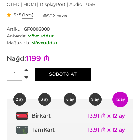
OLED | HDMI | DisplayPort | Audio | USB
5 / 5
(1 səs)
592 baxış
Artikul:
GF0006000
Anbarda:
Mövcuddur
Mağazada:
Mövcuddur
1199 ₼
Nağd:
SƏBƏTƏ AT
2 ay
3 ay
6 ay
9 ay
12 ay
113.91 ₼ x 12 ay
BirKart
TamKart
113.91 ₼ x 12 ay