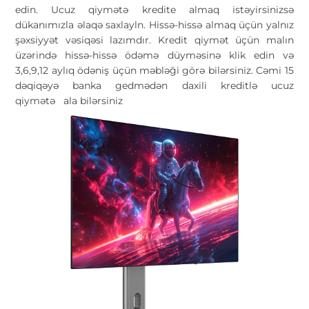
edin. Ucuz qiymətə kredite almaq istəyirsinizsə
dükanımızla əlaqə saxlayln. Hissə-hissə almaq üçün yalnız
şəxsiyyət vəsiqəsi lazımdır. Kredit qiymət üçün malın
üzərində hissə-hissə ödəmə düyməsinə klik edin və
3,6,9,12 aylıq ödəniş üçün məbləği görə bilərsiniz. Cəmi 15
dəqiqəyə banka gedmədən daxili kreditlə ucuz
qiymətə
ala bilərsiniz