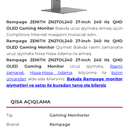
Rampage ZENITH ZN27OL240 27-inch 240 Hz QHD
OLED Gaming Monitor
Bakıda ucuz qiymətə almaq üçün
CompStore İnternet-maqazini müraciət edin.
Rampage ZENITH ZN27OL240 27-inch 240 Hz QHD
OLED Gaming Monitor
Qiymeti Bakıda rəsmi zəmanətlə
ucuz qiymətə hissə hissə ödəmə ilə almaq.
Rampage ZENITH ZN27OL240 27-inch 240 Hz QHD
OLED Gaming Monitor
Ucuz qiymətə,
Rəsmi
zəmanət
,
Hissə-Hissə ödəmə
, köçürmə ilə
bizim
ünvandan
əldə edə bilərsiniz.
Bakıda Rampage monitor
qiymetləri və satışı ilə buradan tanış ola bilərsiz
QISA AÇIQLAMA
Tip
Gaming Monitorlar
Brend
Rampage