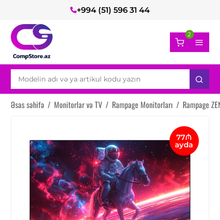
+994 (51) 596 31 44
2
Əsas səhifə
/
Monitorlar və TV
/
Rampage Monitorları
/
Rampage ZEN
77₼
ayda