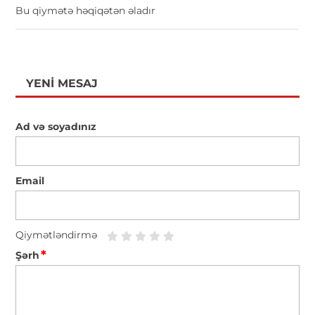
Bu qiymətə həqiqətən əladır
YENI MESAJ
Ad və soyadınız
Email
Qiymətləndirmə
*
Şərh