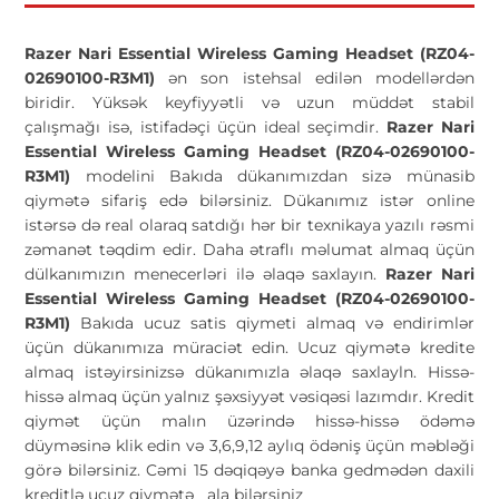
Razer Nari Essential Wireless Gaming Headset (RZ04-
02690100-R3M1)
ən son istehsal edilən modellərdən
biridir. Yüksək keyfiyyətli və uzun müddət stabil
çalışmağı isə, istifadəçi üçün ideal seçimdir.
Razer Nari
Essential Wireless Gaming Headset (RZ04-02690100-
R3M1)
modelini Bakıda dükanımızdan sizə münasib
qiymətə sifariş edə bilərsiniz. Dükanımız istər online
istərsə də real olaraq satdığı hər bir texnikaya yazılı rəsmi
zəmanət təqdim edir. Daha ətraflı məlumat almaq üçün
dülkanımızın menecerləri ilə əlaqə saxlayın.
Razer Nari
Essential Wireless Gaming Headset (RZ04-02690100-
R3M1)
Bakıda ucuz satis qiymeti almaq və endirimlər
üçün dükanımıza müraciət edin. Ucuz qiymətə kredite
almaq istəyirsinizsə dükanımızla əlaqə saxlayln. Hissə-
hissə almaq üçün yalnız şəxsiyyət vəsiqəsi lazımdır. Kredit
qiymət üçün malın üzərində hissə-hissə ödəmə
düyməsinə klik edin və 3,6,9,12 aylıq ödəniş üçün məbləği
görə bilərsiniz. Cəmi 15 dəqiqəyə banka gedmədən daxili
kreditlə ucuz qiymətə
ala bilərsiniz