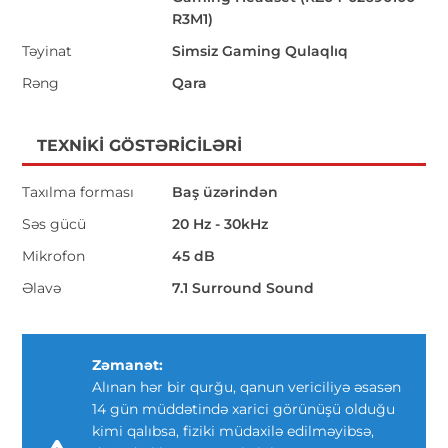
R3M1)
Təyinat
Simsiz Gaming Qulaqlıq
Rəng
Qara
TEXNIKI GÖSTƏRICILƏRI
Taxılma forması
Baş üzərindən
Səs gücü
20 Hz - 30kHz
Mikrofon
45 dB
Əlavə
7.1 Surround Sound
Zəmanət:
Alınan hər bir qurğu, qanun vericiliyə əsasən
14 gün müddətində xarici görünüşü olduğu
kimi qalıbsa, fiziki müdaxilə edilməyibsə,