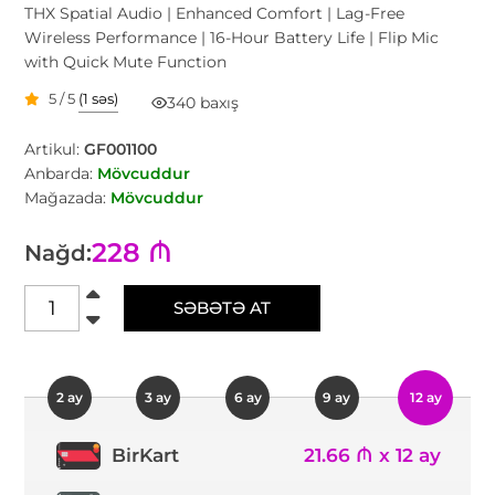
THX Spatial Audio | Enhanced Comfort | Lag-Free
Wireless Performance | 16-Hour Battery Life | Flip Mic
with Quick Mute Function
5 / 5
(1 səs)
340 baxış
Artikul:
GF001100
Anbarda:
Mövcuddur
Mağazada:
Mövcuddur
228 ₼
Nağd:
SƏBƏTƏ AT
2 ay
3 ay
6 ay
9 ay
12 ay
21.66 ₼ x 12 ay
BirKart