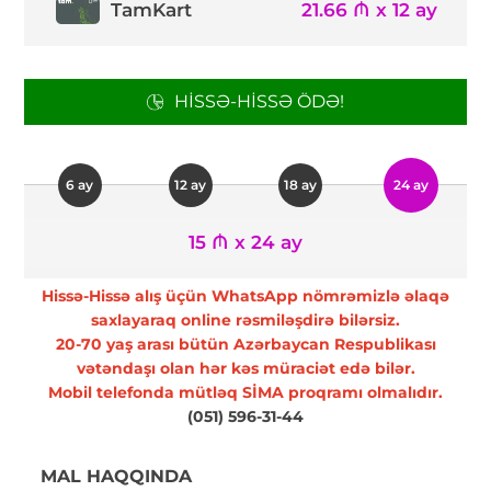
TamKart
21.66 ₼ x 12 ay
HISSƏ-HISSƏ ÖDƏ!
6 ay
12 ay
18 ay
24 ay
15 ₼ x 24 ay
Hissə-Hissə alış üçün WhatsApp nömrəmizlə əlaqə
saxlayaraq online rəsmiləşdirə bilərsiz.
20-70 yaş arası bütün Azərbaycan Respublikası
vətəndaşı olan hər kəs müraciət edə bilər.
Mobil telefonda mütləq SİMA proqramı olmalıdır.
(051) 596-31-44
MAL HAQQINDA