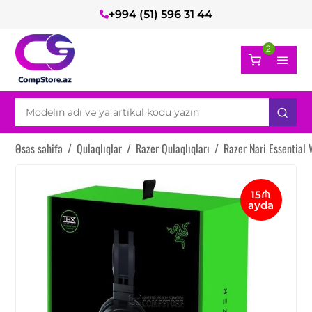
+994 (51) 596 31 44
2
Əsas səhifə
/
Qulaqlıqlar
/
Razer Qulaqlıqları
/
Razer Nari Essentia
15₼
ayda