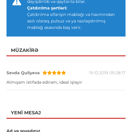
dəyişdirilib və qaytarıla bilər.
Çatdırılma şərtləri:
Çatdırılma sifarişin məbləği və həcmindən
asılı olaraq, pulsuz və ya razılaşdırılmış
məbləğ əsasında baş verir.
MÜZAKIRƏ
Sevda Quliyeva
19.10.2019 09:28:17
Almışam istifadə edirəm, ideal işləyir
YENI MESAJ
Ad və soyadınız