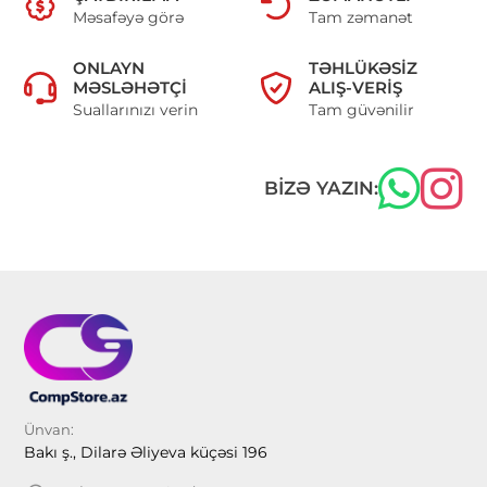
Məsafəyə görə
Tam zəmanət
ONLAYN
TƏHLÜKƏSIZ
MƏSLƏHƏTÇI
ALIŞ-VERIŞ
Suallarınızı verin
Tam güvənilir
BIZƏ YAZIN:
Ünvan:
Bakı ş., Dilarə Əliyeva küçəsi 196