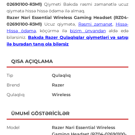
02690100-R3M1)
Qiymeti Bakıda rəsmi zəmanətlə ucuz
qiymətə hissə hissə ödəmə ilə almaq.
Razer Nari Essential Wireless Gaming Headset (RZ04-
02690100-R3M1)
Ucuz qiymətə,
Rəsmi zəmanət
,
Hissə-
Hissə ödəmə
, köçürmə ilə
bizim ünvandan
əldə edə
bilərsiniz.
Bakıda Razer Qulaqlıqlar qiymetləri və satışı
ilə buradan tanış ola bilərsiz
QISA AÇIQLAMA
Tip
Qulaqlıq
Brend
Razer
Qulaqlıq
Wireless
ÜMUMI GÖSTƏRICILƏR
Model
Razer Nari Essential Wireless
Gaming Headset (RZ04-02690100-