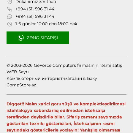
Dükanımız xəritədə
+994 (51) 596 31 44
+994 (51) 596 31 44
1-6 günlər 10:00-dən 18:00-dək
ZƏNG SIFARIŞI
© 2003-2026 GeForce Computers firmasının rəsmi satış
WEB Saytı
Компьютерный интернет-магазин в Баку
CompStore.az
Diqqət!! Malın xarici gorunüşü və komplektləşdirilməsi
istehlakçıya xəbərdarlıq edilmədən istehsalçı
tərəfindən dəyişdirilə bilər. Sifariş zamanı saytımızda
göstərilən texniki göstəriciləri, İstehsalçının rəsmi
saytındakı göstəricilərlə yoxlayın! Yanlışlıq olmaması