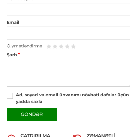
Email
Qiymətləndirmə
*
Şərh
Ad, soyad və email ünvanımı növbəti dəfələr üçün
yadda saxla
GÖNDƏR
ÇATDIRILMA
ZƏMANƏTLI