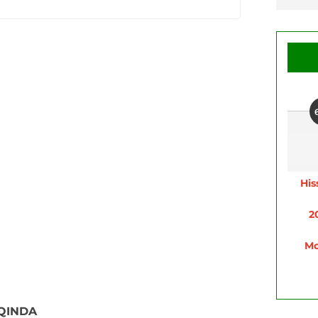
His
2
Mo
QINDA