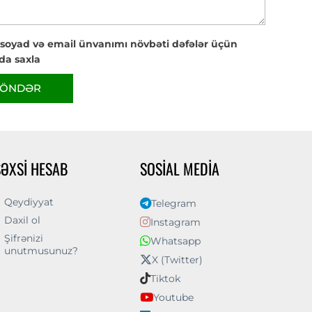
 soyad və email ünvanımı növbəti dəfələr üçün
da saxla
ÖNDƏR
ŞƏXSI HESAB
SOSIAL MEDIA
Qeydiyyat
Telegram
Daxil ol
Instagram
Şifrənizi
Whatsapp
unutmusunuz?
X (Twitter)
Tiktok
Youtube