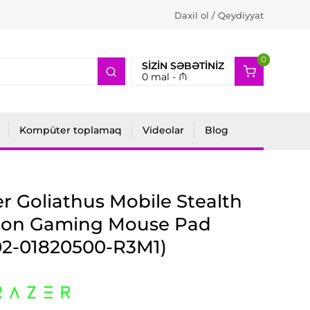
Daxil ol / Qeydiyyat
0
2
SIZIN SƏBƏTINIZ
0
mal -
₼
Kompüter toplamaq
Videolar
Blog
r Goliathus Mobile Stealth
tion Gaming Mouse Pad
02-01820500-R3M1)