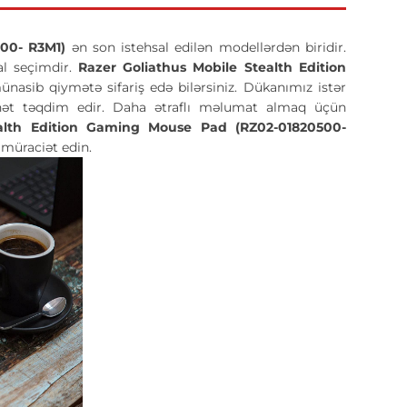
00- R3M1)
ən son istehsal edilən modellərdən biridir.
al seçimdir.
Razer Goliathus Mobile Stealth Edition
asib qiymətə sifariş edə bilərsiniz. Dükanımız istər
manət təqdim edir. Daha ətraflı məlumat almaq üçün
ealth Edition Gaming Mouse Pad (RZ02-01820500-
müraciət edin.