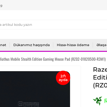
ng
anət
Dükanımız haqqında
Hissə-hissə ödəmə
Əlaqə
liathus Mobile Stealth Edition Gaming Mouse Pad (RZ02-01820500-R3M1)
Raze
Edi
2₼
ayda
(RZ