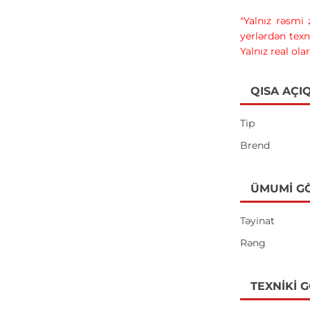
"Yalnız rəsmi
yerlərdən texn
Yalnız real ola
QISA AÇI
Tip
Brend
ÜMUMI G
Təyinat
Rəng
TEXNIKI 