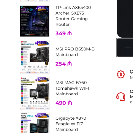
TP-Link AXE5400
Archer GXE75
Router Gaming
Router
349
₼
MSI PRO B650M-B
Mainboard
254
₼
Ç
M
MSI MAG B760
Tomahawk WIFI
Mainboard
M
490
₼
S
Gigabyte X870
Eeagle WIFI7
Mainboard