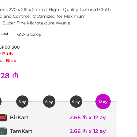
ns 270 x 215 x 2 mm | High - Quality Textured Cloth
ed and Control | Optimized for Maximum
 | Super Fine Microtexture Weave
1 səs)
243 baxış
GF001300
:
Bitib
a:
Bitib
28 ₼
:
3 ay
6 ay
9 ay
12 ay
2.66 ₼ x 12 ay
BirKart
TamKart
2.66 ₼ x 12 ay