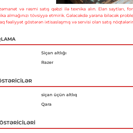
 zəmanət və rəsmi satış qəbzi ilə texnika alın. Elan saytları, 
ika almağınızı tövsiyyə etmirik. Gələcəkdə yarana biləcək prob
raq fəaliyyət göstərən ixtisaslaşmış və servisi olan satış nöqtələr
QLAMA
Siçan altlığı
Razer
ÖSTƏRICILƏR
siçan üçün altlıq
Qara
GÖSTƏRICILƏRI