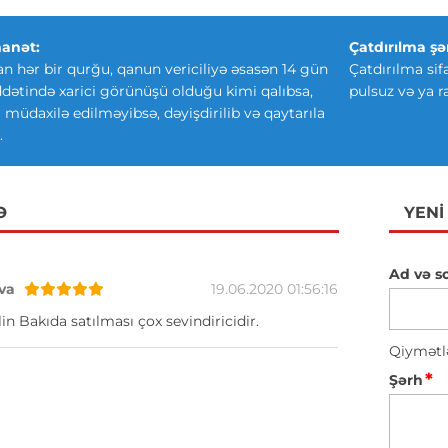
anət:
Çatdırılma şər
an hər bir qurğu, qanun vericiliyə əsasən 14 gün
Çatdırılma sif
ətində xarici görünüşü olduğu kimi qalıbsa,
pulsuz və ya r
ki müdaxilə edilməyibsə, dəyişdirilib və qaytarıla
.
Ə
YENI
Ad və s
va
19.06.2020 01:56:16
in Bakıda satılması çox sevindiricidir.
Qiymətl
*
Şərh