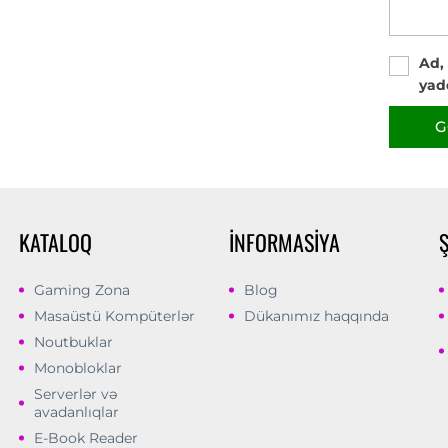
Ad,
yad
G
KATALOQ
İNFORMASIYA
Gaming Zona
Blog
Masaüstü Kompüterlər
Dükanımız haqqında
Noutbuklar
Monobloklar
Serverlər və
avadanlıqlar
E-Book Reader