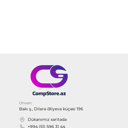
Ünvan:
Bakı ş., Dilarə Əliyeva küçəsi 196
Dükanımız xəritədə
+994 (51) 596 31 44