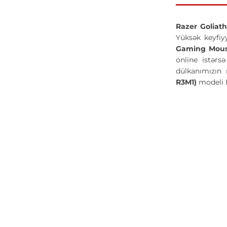
Razer Goliat
Yüksək keyfiy
Gaming Mous
online istərs
dülkanımızın 
R3M1)
modeli B