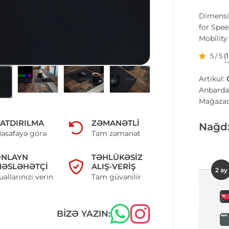
Dimensio
for Spe
Mobility
5 / 5
(
Artikul:
Anbarda
Mağazad
ATDIRILMA
ZƏMANƏTLI
Nağd
əsafəyə görə
Tam zəmanət
ONLAYN
TƏHLÜKƏSIZ
ƏSLƏHƏTÇI
ALIŞ-VERIŞ
2 ay
uallarınızı verin
Tam güvənilir
BIZƏ YAZIN: