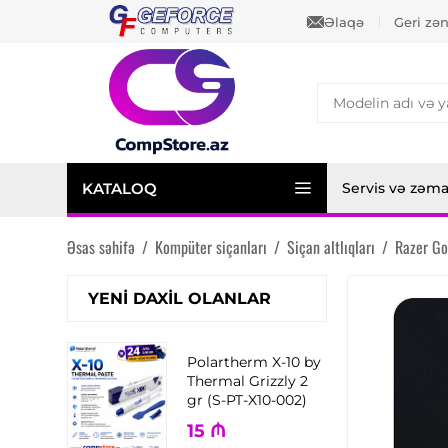
Əlaqə
Geri zə
KATALOQ
Servis və zəm
Əsas səhifə
/
Kompüter siçanları
/
Siçan altlıqları
/
Razer Go
YENI DAXIL OLANLAR
Polartherm X-10 by
Thermal Grizzly 2
gr (S-PT-X10-002)
15
₼