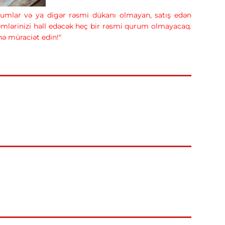
forumlar və ya digər rəsmi dükanı olmayan, satış edən
lemlərinizi həll edəcək heç bir rəsmi qurum olmayacaq.
inə müraciət edin!"