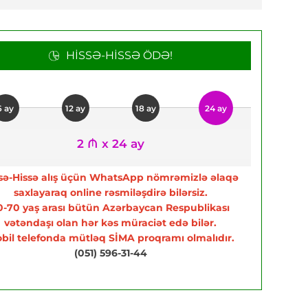
HISSƏ-HISSƏ ÖDƏ!
6 ay
12 ay
18 ay
24 ay
2 ₼ x 24 ay
sə-Hissə alış üçün WhatsApp nömrəmizlə əlaqə
saxlayaraq online rəsmiləşdirə bilərsiz.
0-70 yaş arası bütün Azərbaycan Respublikası
vətəndaşı olan hər kəs müraciət edə bilər.
bil telefonda mütləq SİMA proqramı olmalıdır.
(051) 596-31-44