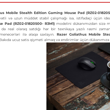
hus Mobile Stealth Edition Gaming Mouse Pad (RZ02-018205
yətli və uzun müddət stabil çalışmağı isə, istifadəçi üçün ide
e Pad (RZ02-01820500- R3M1)
modelini dükanımızdan sizə mün
ə də real olaraq satdığı hər bir texnikaya yazılı rəsmi zə
menecerləri ilə əlaqə saxlayın.
Razer Goliathus Mobile St
akıda ucuz satis qiymeti almaq və endirimlər üçün dükanımıza 