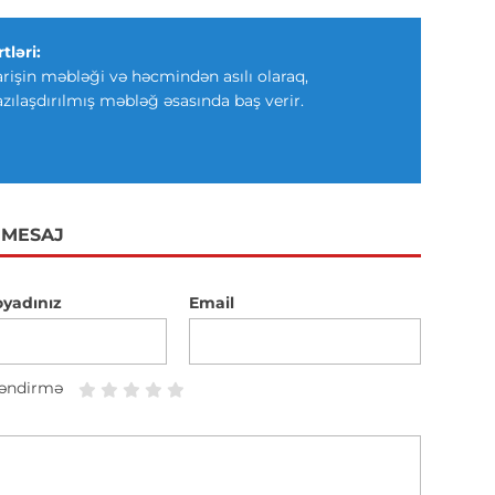
tləri:
arişin məbləği və həcmindən asılı olaraq,
azılaşdırılmış məbləğ əsasında baş verir.
 MESAJ
oyadınız
Email
əndirmə