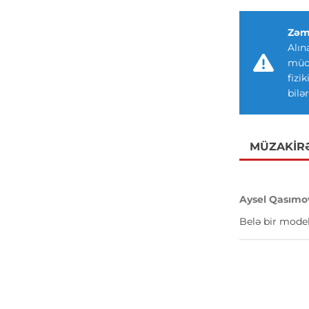
Zəm
Alın
müdd
fizi
bilər
MÜZAKIR
Aysel Qasımo
Belə bir model